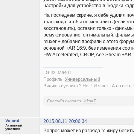
настройки для устройства в "кодеки кадр
На последнем скрине, я себе удалил по
транскода, чтобы не мешались (если чт
восстановить), оставил только - фильмы
ремуксирование, оптимальный, фильмы
muxer + добавил профили с этого фору
основной +AR 16:9, без изменения соот
HW Accelerated, CROP, Ace Stream +AR 1
LG 42LM640T
Профиль
Универсальный
Видишь суслика ? Нет ! И я нет ! А он есть !
Спасибо сказали:
leksa7
Voland
2015.08.11 20:06:34
Активный
участник
Вопрос может из разряда "с жиру бесить