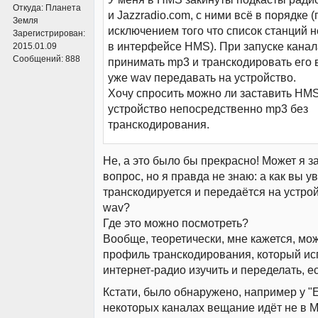
Откуда:
Планета
и Jazzradio.com, с ними всё в порядке (
Земля
исключением того что список станций 
Зарегистрирован:
в интерфейсе HMS). При запуске кана
2015.01.09
Сообщений:
888
принимать mp3 и транскодировать его в
уже wav передавать на устройство.
Хочу спросить можно ли заставить HMS
устройство непосредственно mp3 без
транскодирования.
Не, а это было бы прекрасно! Может я 
вопрос, но я правда не знаю: а как вы у
транскодируется и передаётся на устро
wav?
Где это можно посмотреть?
Вообще, теоретически, мне кажется, мо
профиль транскодирования, который ис
интернет-радио изучить и переделать, е
Кстати, было обнаружено, например у "E
некоторых каналах вещание идёт не в M