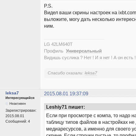
P.S.
Видел ваши скрины настроек на ixbt.com
выложите, могу дать несколько интерес
ним.
LG 42LM640T
Профиль
Универсальный
Видишь суслика ? Нет ! И я нет ! А он есть !
Спасибо сказали:
leksa7
leksa7
2015.08.01 19:37:09
Интересующийся
Неактивен
Leshiy71 пишет:
Зарегистрирован:
Если при просмотре с компа, то надо н
2015.08.01
Сообщений:
4
таблицу типов файлов в настройках не
медиаресурсов, а именно для своего ус
скрине. Если строчки пустые, то профи