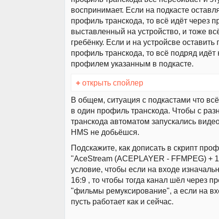
воспринимает. Если на подкасте оставля
профиль транскода, то всё идёт через 
выставленный на устройство, и тоже вс
гребёнку. Если и на устройсве оставить 
профиль транскода, то всё подряд идёт 
профилем указанным в подкасте.
+
открыть спойлер
В общем, ситуация с подкастами что всё
в один профиль транскода. Чтобы с ра
транскода автоматом запускались видео
HMS не добьёшся.
Подскажите, как дописать в скрипт про
"AceStream (ACEPLAYER - FFMPEG) + 16
условие, чтобы если на входе изначаль
16:9 , то чтобы тогда канал шёл через 
"фильмы ремуксирование", а если на вхо
пусть работает как и сейчас.