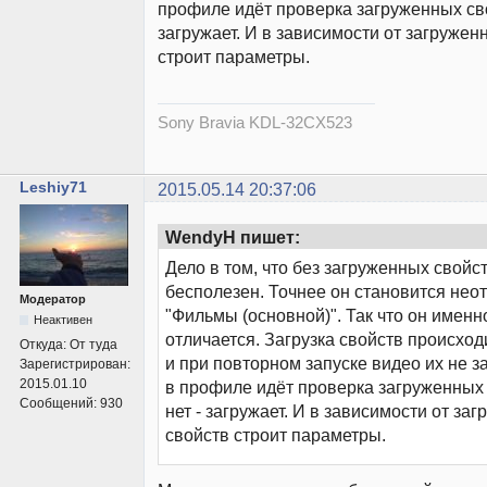
профиле идёт проверка загруженных сво
загружает. И в зависимости от загружен
строит параметры.
Sony Bravia KDL-32CX523
Leshiy71
2015.05.14 20:37:06
WendyH пишет:
Дело в том, что без загруженных свойс
бесполезен. Точнее он становится нео
Модератор
"Фильмы (основной)". Так что он именн
Неактивен
отличается. Загрузка свойств происход
Откуда:
От туда
и при повторном запуске видео их не з
Зарегистрирован:
2015.01.10
в профиле идёт проверка загруженных 
Сообщений:
930
нет - загружает. И в зависимости от за
свойств строит параметры.