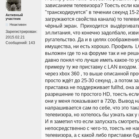
зависанием телевизора? Тоесть если ка
"транскодируется" в течении секунд 15-2
Активный
загружаются свойства канала) то телеви
участник
Неактивен
чёрный экран. Приходится выдёргиват
Зарегистрирован:
эл.питания, что конечно задолбало, изв
2015.02.21
ругательство. Да и в целях соображени
Сообщений:
143
имущества, ни есть хорошо. Профиль L
выложен где то на форуме так и не реш
давно понял что лучше иметь какое-то ус
примеру ту же приставку с LAN входом
через xbox 360 , то выше описанной про
просто ждёт до 25-30 секунд , а потом з
приставка не поддерживает fullhd, она 
разрешение то простого HD, тоесть если 
они у меня показывают в 720p. Вывод 
напрашивается сам по себе, что это так
телевизора, но хотелось бы узнать как у
И я заметил что если запускать смотре
непосредственно с чего-то, тоесть не н
телевизора, а с какой либо приставки бу