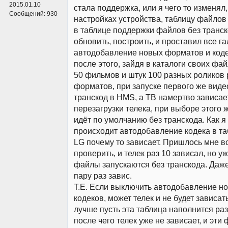
2015.01.10
стала поддержка, или я чего то изменял,
Сообщений:
930
настройках устройства, таблицу файлов
в таблице поддержки файлов без транск
обновить, построить, и проставил все га
автодобавление новых форматов и кодек
после этого, зайдя в каталоги своих фай
50 фильмов и штук 100 разных роликов
форматов, при запуске первого же виде
транскод в HMS, а ТВ намертво зависае
перезагрузки телека, при выборе этого 
идёт по умолчанию без транскода. Как 
происходит автодобавление кодека в та
LG почему то зависает. Пришлось мне в
проверить, и телек раз 10 зависал, но уж
файлы запускаются без транскода. Даже
пару раз завис.
Т.Е. Если выключить автодобавление н
кодеков, может телек и не будет зависать
лучше пусть эта таблица наполнится ра
после чего телек уже не зависает, и эти