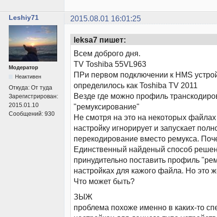
Leshiy71
2015.08.01 16:01:25
leksa7 пишет:
Всем доброго дня.
TV Toshiba 55VL963
Модератор
ПРи первом подключении к HMS устро
Неактивен
определилось как Toshiba TV 2011
Откуда:
От туда
Везде где можно профиль транскодир
Зарегистрирован:
2015.01.10
"ремуксирование"
Сообщений:
930
Не смотря на это на некоторых файлах
настройку игнорирует и запускает полн
перекодирование вместо ремукса. Поч
Единственный найденый способ решен
принудительно поставить профиль "ре
настройках для кажого файла. Но это 
Что может быть?
ЗЫЖ
проблема похоже именно в каких-то с