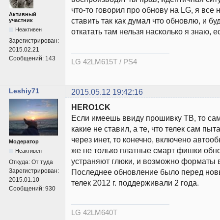
что-то говорил про обнову на LG, я все
Активный
ставить так как думал что обновлю, и бу
участник
Неактивен
откатать там нельзя насколько я знаю, е
Зарегистрирован:
2015.02.21
Сообщений:
143
LG 42LM615T / PS4
Leshiy71
2015.05.12 19:42:16
HERO1CK
Если имеешь ввиду прошивку ТВ, то са
какие не ставил, а те, что телек сам пыт
через инет, то конечно, включено автоо
Модератор
же не только платные смарт фишки обно
Неактивен
устраняют глюки, и возможно форматы 
Откуда:
От туда
Зарегистрирован:
Последнее обновление было перед новым
2015.01.10
телек 2012 г. поддерживали 2 года.
Сообщений:
930
LG 42LM640T