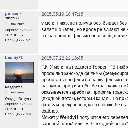
pomacik
2015.05.19 18:47:16
Участник
у меня никак не получалось, бывает без
Неактивен
валят шо капец, но вроде ре влияют не 
Зарегистрирован:
п.с на прфиле фильмы основной, вроде 
2015.01.16
Сообщений:
97
Leshiy71
2015.07.22 22:18:45
Т.К. У меня на подкасте ТоррентТВ (из
профиль транскода фильмы (ремуксирова
пробовать профили на папку фильмы, ч
нагружал проц и чтобы без загрузки свой
Модератор
оказывается заработал профиль транск
Неактивен
(входной поток), который каналы не пок
Откуда:
От туда
Зарегистрирован:
фильмы прекрасно идут и похоже без за
2015.01.10
файлов.
Сообщений:
930
Может у
WendyH
получится его переде
входной поток" или "VLC входной поток