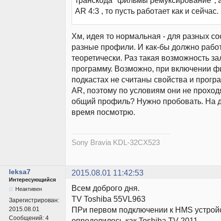
транскода "фильмы ремуксирование", а
AR 4:3 , то пусть работает как и сейчас.
Хм, идея то нормальная - для разных с
разные профили. И как-бы должно работ
теоретически. Раз такая возможность з
программу. Возможно, при включении ф
подкастах не считаны свойства и програ
AR, поэтому по условиям они не проходя
общий профиль? Нужно пробовать. На до
время посмотрю.
Sony Bravia KDL-32CX523
leksa7
2015.08.01 11:42:53
Интересующийся
Всем доброго дня.
Неактивен
TV Toshiba 55VL963
Зарегистрирован:
ПРи первом подключении к HMS устрой
2015.08.01
Сообщений:
4
определилось как Toshiba TV 2011