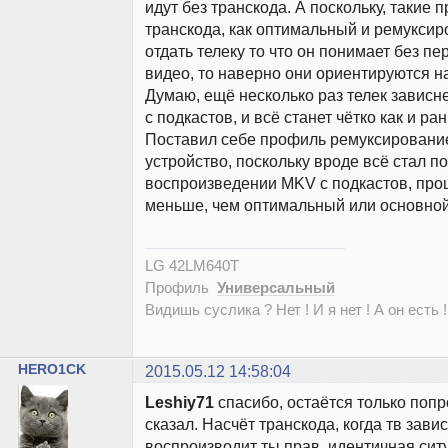
идут без транскода. А поскольку, такие 
транскода, как оптимальный и ремуксир
отдать телеку то что он понимает без п
видео, то наверно они ориентируются на
Думаю, ещё несколько раз телек зависне
с подкастов, и всё станет чётко как и ра
Поставил себе профиль ремуксирование
устройство, поскольку вроде всё стал по
воспроизведении MKV с подкастов, проц
меньше, чем оптимальный или основной
LG 42LM640T
Профиль
Универсальный
Видишь суслика ? Нет ! И я нет ! А он есть !
HERO1CK
2015.05.12 14:58:04
Leshiy71
спасибо, остаётся только попр
сказал. Насчёт транскода, когда тв завис
воспроизводит ты прав, идентичная ситу