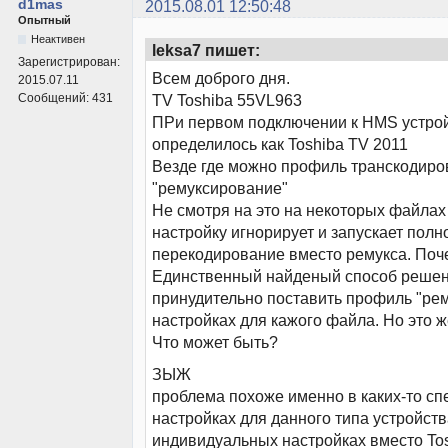
d1mas
2015.08.01 12:50:48
Опытный
Неактивен
leksa7 пишет:
Зарегистрирован:
Всем доброго дня.
2015.07.11
Сообщений:
431
TV Toshiba 55VL963
ПРи первом подключении к HMS устро
определилось как Toshiba TV 2011
Везде где можно профиль транскодир
"ремуксирование"
Не смотря на это на некоторых файлах
настройку игнорирует и запускает полн
перекодирование вместо ремукса. Поч
Единственный найденый способ решен
принудительно поставить профиль "ре
настройках для кажого файла. Но это 
Что может быть?
ЗЫЖ
проблема похоже именно в каких-то с
настройках для данного типа устройств
индивидуальных настройках вместо To