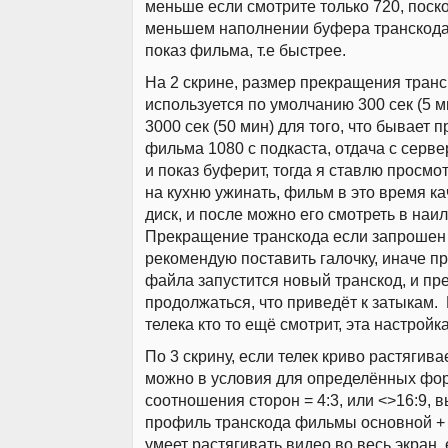
меньше если смотрите только 720, поск
меньшем наполнении буфера транскода
показ фильма, т.е быстрее.
На 2 скрине, размер прекращения транс
используется по умолчанию 300 сек (5 м
3000 сек (50 мин) для того, что бывает п
фильма 1080 с подкаста, отдача с серв
и показ буферит, тогда я ставлю просмот
на кухню ужинать, фильм в это время ка
диск, и после можно его смотреть в наи
Прекращение транскода если запрошен 
рекомендую поставить галочку, иначе пр
файла запустится новый транскод, и п
продолжаться, что приведёт к затыкам. 
телека кто то ещё смотрит, эта настройк
По 3 скрину, если телек криво растягивае
можно в условия для определённых фо
соотношения сторон = 4:3, или <>16:9, 
профиль транскода фильмы основной + 
умеет растягивать видео во весь экран,