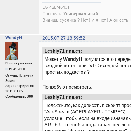
LG 42LM640T
Профиль
Универсальный
Видишь суслика ? Нет ! И я нет ! А он есть !
WendyH
2015.07.27 13:59:52
Leshiy71 пишет:
Может у
WendyH
получится его переде
Просто участник
входной поток" или "VLC входной пото
Неактивен
простых подкастов ?
Откуда:
Планета
Земля
Зарегистрирован:
Попробую посмотреть.
2015.01.09
Leshiy71 пишет:
Сообщений:
888
Подскажите, как дописать в скрипт пр
"AceStream (ACEPLAYER - FFMPEG) + 1
условие, чтобы если на входе изначаль
AR 16:9 , то чтобы тогда канал шёл че