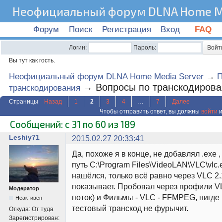
Неофициальный форум DLNA Home Me
Форум
Поиск
Регистрация
Вход
FAQ
Логин:
Пароль:
Вы тут как гость.
Неофициальный форум DLNA Home Media Server
→
→
Вопросы по транскодиров
транскодирования
Страницы
Назад
1
2
3
4
…
7
Далее
Чтобы отправить ответ, вы должны
войти
и
Сообщений: с 31 по 60 из 189
Leshiy71
2015.02.27 20:33:41
Да, похоже я в конце, не добавлял .exe 
путь C:\Program Files\VideoLAN\VLC\vlc.
нашёлся, только всё равно через VLC 2.
показывает. Пробовал через профили V
Модератор
поток) и Фильмы - VLC - FFMPEG, нигде 
Неактивен
тестовый транскод не фурычит.
Откуда:
От туда
Зарегистрирован: