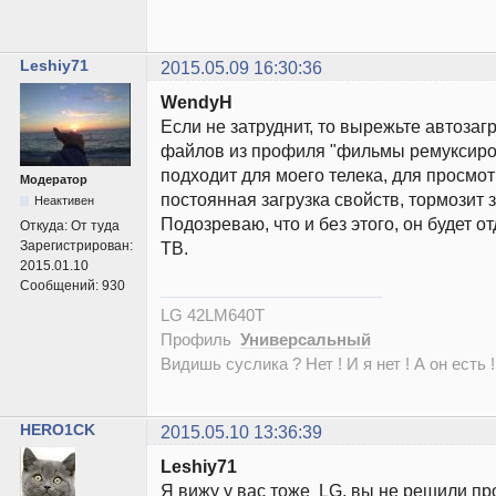
Leshiy71
2015.05.09 16:30:36
WendyH
Если не затруднит, то вырежьте автозаг
файлов из профиля "фильмы ремуксиро
подходит для моего телека, для просмотр
Модератор
постоянная загрузка свойств, тормозит 
Неактивен
Подозреваю, что и без этого, он будет о
Откуда:
От туда
Зарегистрирован:
ТВ.
2015.01.10
Сообщений:
930
LG 42LM640T
Профиль
Универсальный
Видишь суслика ? Нет ! И я нет ! А он есть !
HERO1CK
2015.05.10 13:36:39
Leshiy71
Я вижу у вас тоже LG, вы не решили пр