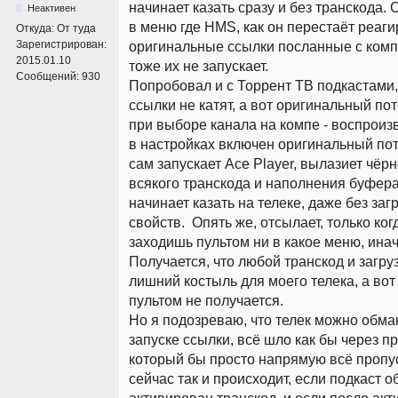
начинает казать сразу и без транскода. 
Неактивен
в меню где HMS, как он перестаёт реаги
Откуда:
От туда
Зарегистрирован:
оригинальные ссылки посланные с компа
2015.01.10
тоже их не запускает.
Сообщений:
930
Попробовал и с Торрент ТВ подкастами
ссылки не катят, а вот оригинальный пото
при выборе канала на компе - воспроизв
в настройках включен оригинальный пот
сам запускает Ace Player, вылазиет чёрн
всякого транскода и наполнения буфера
начинает казать на телеке, даже без за
свойств. Опять же, отсылает, только ког
заходишь пультом ни в какое меню, инач
Получается, что любой транскод и загруз
лишний костыль для моего телека, а вот
пультом не получается.
Но я подозреваю, что телек можно обма
запуске ссылки, всё шло как бы через п
который бы просто напрямую всё пропус
сейчас так и происходит, если подкаст о