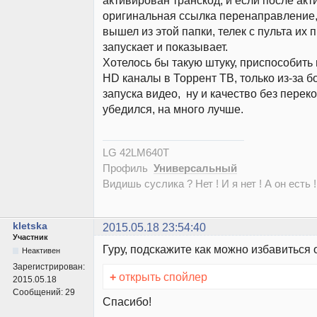
активирован транскод, и если после ак
оригинальная ссылка перенаправление, 
вышел из этой папки, телек с пульта их 
запускает и показывает.
Хотелось бы такую штуку, приспособить 
HD каналы в Торрент ТВ, только из-за б
запуска видео, ну и качество без перек
убедился, на много лучше.
LG 42LM640T
Профиль
Универсальный
Видишь суслика ? Нет ! И я нет ! А он есть !
kletska
2015.05.18 23:54:40
Участник
Гуру, подскажите как можно избавиться
Неактивен
Зарегистрирован:
+
открыть спойлер
2015.05.18
Сообщений:
29
Спасибо!