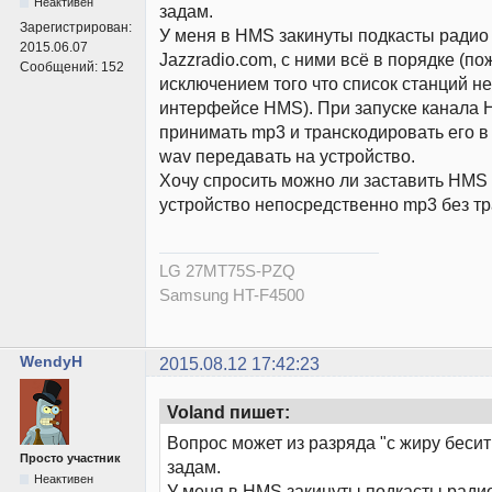
Неактивен
задам.
Зарегистрирован:
У меня в HMS закинуты подкасты радио
2015.06.07
Jazzradio.com, с ними всё в порядке (по
Сообщений:
152
исключением того что список станций н
интерфейсе HMS). При запуске канала 
принимать mp3 и транскодировать его в 
wav передавать на устройство.
Хочу спросить можно ли заставить HMS 
устройство непосредственно mp3 без т
LG 27MT75S-PZQ
Samsung HT-F4500
WendyH
2015.08.12 17:42:23
Voland пишет:
Вопрос может из разряда "с жиру бесит
Просто участник
задам.
Неактивен
У меня в HMS закинуты подкасты ради