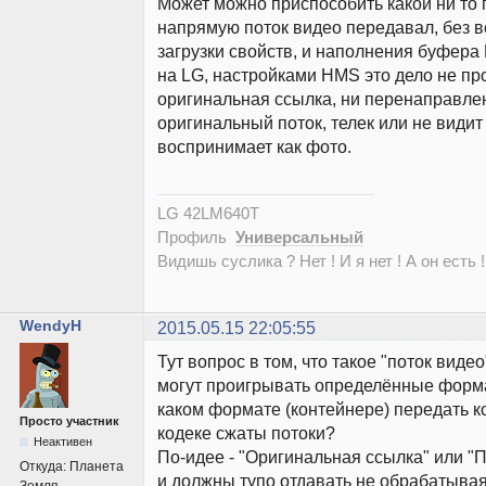
Может можно приспособить какой ни то
напрямую поток видео передавал, без в
загрузки свойств, и наполнения буфер
на LG, настройками HMS это дело не про
оригинальная ссылка, ни перенаправлен
оригинальный поток, телек или не видит
воспринимает как фото.
LG 42LM640T
Профиль
Универсальный
Видишь суслика ? Нет ! И я нет ! А он есть !
WendyH
2015.05.15 22:05:55
Тут вопрос в том, что такое "поток виде
могут проигрывать определённые форма
каком формате (контейнере) передать к
Просто участник
кодеке сжаты потоки?
Неактивен
По-идее - "Оригинальная ссылка" или 
Откуда:
Планета
и должны тупо отдавать не обрабатывая т
Земля