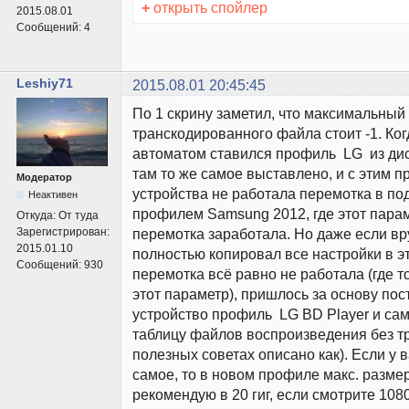
+
открыть спойлер
2015.08.01
Сообщений:
4
Leshiy71
2015.08.01 20:45:45
По 1 скрину заметил, что максимальный
транскодированного файла стоит -1. Ког
автоматом ставился профиль LG из ди
там то же самое выставлено, и с этим 
Модератор
устройства не работала перемотка в под
Неактивен
профилем Samsung 2012, где этот параме
Откуда:
От туда
Зарегистрирован:
перемотка заработала. Но даже если вр
2015.01.10
полностью копировал все настройки в э
Сообщений:
930
перемотка всё равно не работала (где 
этот параметр), пришлось за основу пос
устройство профиль LG BD Player и са
таблицу файлов воспроизведения без тр
полезных советах описано как). Если у в
самое, то в новом профиле макс. разме
рекомендую в 20 гиг, если смотрите 10