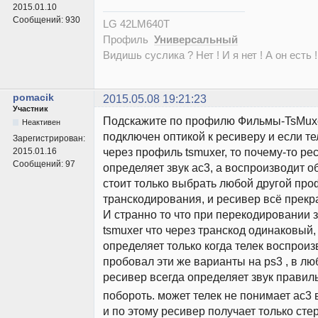
2015.01.10
Сообщений:
930
LG 42LM640T
Профиль
Универсальный
Видишь суслика ? Нет ! И я нет ! А он есть !
pomacik
2015.05.08 19:21:23
Участник
Подскажите по профилю Фильмы-TsMuxer
Неактивен
подключен оптикой к ресиверу и если те
Зарегистрирован:
через профиль tsmuxer, то почему-то ре
2015.01.16
Сообщений:
97
определяет звук ac3, а воспроизводит о
стоит только выбрать любой другой пр
транскодирования, и ресивер всё прекр
И странно то что при перекодировании з
tsmuxer что через транскод одинаковый,
определяет только когда телек воспроиз
пробовал эти же варианты на ps3 , в л
ресивер всегда определяет звук правил
побороть. может телек не понимает ac3 
и по этому ресивер получает только сте