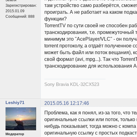
там устройство само разберётся, сможет
Зарегистрирован:
2015.01.09
проиграть. А не работает на каком подка
Сообщений:
888
функции?
TorrentTV по сути своей не способен раб
транскодирования, т.е. промежуточный 
минимум это "AcePlayer/VLC" - он полу
torrent протоколу, а отдаёт полученное 
может быть файл или поток вещания), к
свой формат (avi, mpg...). Так что Torren
транскодирование для использования Ac
Sony Bravia KDL-32CX523
Leshiy71
2015.05.16 12:17:46
Проблема, как я понял, из-за того, что 
оригинальные ссылки или поток, только 
нибудь показывает, тогда можно с компа
оригинальную ссылку с простых подкасто
Модератор