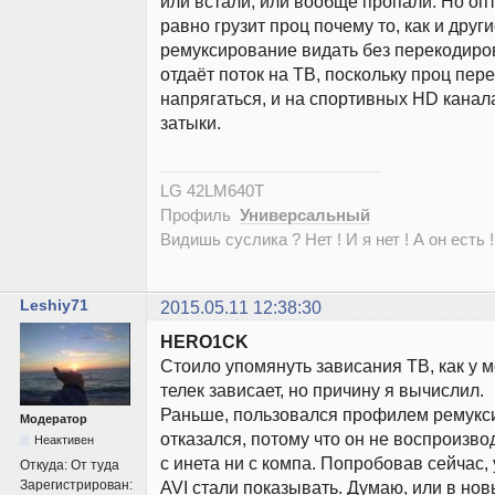
или встали, или вообще пропали. Но о
равно грузит проц почему то, как и друг
ремуксирование видать без перекодиро
отдаёт поток на ТВ, поскольку проц пер
напрягаться, и на спортивных HD кана
затыки.
LG 42LM640T
Профиль
Универсальный
Видишь суслика ? Нет ! И я нет ! А он есть !
Leshiy71
2015.05.11 12:38:30
HERO1CK
Стоило упомянуть зависания ТВ, как у м
телек зависает, но причину я вычислил.
Раньше, пользовался профилем ремукс
Модератор
отказался, потому что он не воспроизво
Неактивен
с инета ни с компа. Попробовав сейчас, 
Откуда:
От туда
Зарегистрирован:
AVI стали показывать. Думаю, или в но