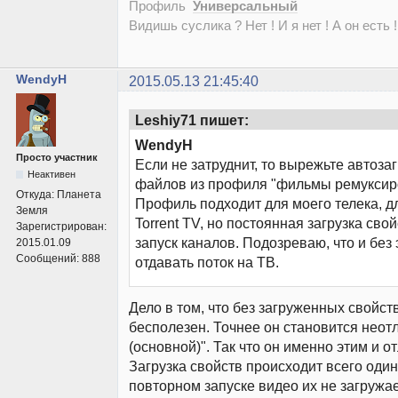
Профиль
Универсальный
Видишь суслика ? Нет ! И я нет ! А он есть !
WendyH
2015.05.13 21:45:40
Leshiy71 пишет:
WendyH
Просто участник
Если не затруднит, то вырежьте автозаг
Неактивен
файлов из профиля "фильмы ремуксир
Откуда:
Планета
Профиль подходит для моего телека, д
Земля
Torrent TV, но постоянная загрузка сво
Зарегистрирован:
запуск каналов. Подозреваю, что и без э
2015.01.09
Сообщений:
888
отдавать поток на ТВ.
Дело в том, что без загруженных свойст
бесполезен. Точнее он становится неот
(основной)". Так что он именно этим и о
Загрузка свойств происходит всего один
повторном запуске видео их не загружае