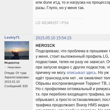
или dune ит.д, то и нагрузка на процесс
разы. Глупо, но у меня так.
LG 42LM615T / PS4
Leshiy71
2015.05.10 15:54:15
HERO1CK
Подозреваю, что проблема в прошивке т
у меня, стоит выложенный профиль LG, 
подкастами, телек ни разу не зависал. 
Модератор
при запуске видео с других подкастов, ч
Неактивен
причину не могу.
описывал здесь
. Но уж
Откуда:
От туда
Зарегистрирован:
идёт транскод или нет , не оживляют тел
2015.01.10
Обрывы воспроизведения Торрент ТВ, эт
Сообщений:
930
Но с профилями оптимальный и ремукс
т.к. при перебоях входящего трафика, о
обрывают, а просто останавливают, пос
трафика продолжают. Внизу HMS видно 