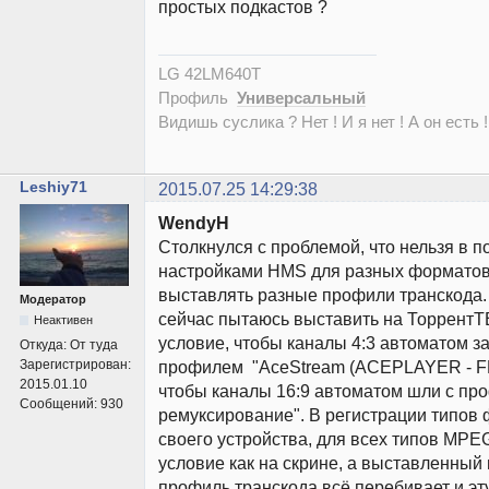
простых подкастов ?
LG 42LM640T
Профиль
Универсальный
Видишь суслика ? Нет ! И я нет ! А он есть !
Leshiy71
2015.07.25 14:29:38
WendyH
Столкнулся с проблемой, что нельзя в п
настройками HMS для разных форматов
выставлять разные профили транскода.
Модератор
сейчас пытаюсь выставить на ТоррентТВ
Неактивен
условие, чтобы каналы 4:3 автоматом з
Откуда:
От туда
Зарегистрирован:
профилем "AceStream (ACEPLAYER - FF
2015.01.10
чтобы каналы 16:9 автоматом шли с п
Сообщений:
930
ремуксирование". В регистрации типов 
своего устройства, для всех типов MP
условие как на скрине, а выставленный 
профиль транскода всё перебивает и эт