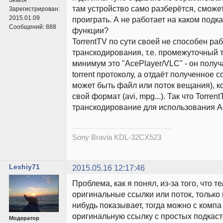
там устройство само разберётся, сможет
Зарегистрирован:
2015.01.09
проиграть. А не работает на каком подка
Сообщений:
888
функции?
TorrentTV по сути своей не способен раб
транскодирования, т.е. промежуточный 
минимум это "AcePlayer/VLC" - он полу
torrent протоколу, а отдаёт полученное 
может быть файл или поток вещания), к
свой формат (avi, mpg...). Так что Torren
транскодирование для использования Ac
Sony Bravia KDL-32CX523
Leshiy71
2015.05.16 12:17:46
Проблема, как я понял, из-за того, что 
оригинальные ссылки или поток, только 
нибудь показывает, тогда можно с компа
оригинальную ссылку с простых подкасто
Модератор