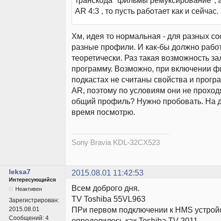
транскода "фильмы ремуксирование", а
AR 4:3 , то пусть работает как и сейчас.
Хм, идея то нормальная - для разных с
разные профили. И как-бы должно работ
теоретически. Раз такая возможность з
программу. Возможно, при включении ф
подкастах не считаны свойства и програ
AR, поэтому по условиям они не проходя
общий профиль? Нужно пробовать. На до
время посмотрю.
Sony Bravia KDL-32CX523
leksa7
2015.08.01 11:42:53
Интересующийся
Всем доброго дня.
Неактивен
TV Toshiba 55VL963
Зарегистрирован:
ПРи первом подключении к HMS устрой
2015.08.01
Сообщений:
4
определилось как Toshiba TV 2011