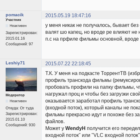
pomacik
2015.05.19 18:47:16
Участник
у меня никак не получалось, бывает без
Неактивен
валят шо капец, но вроде ре влияют не 
Зарегистрирован:
п.с на прфиле фильмы основной, вроде 
2015.01.16
Сообщений:
97
Leshiy71
2015.07.22 22:18:45
Т.К. У меня на подкасте ТоррентТВ (из
профиль транскода фильмы (ремуксирова
пробовать профили на папку фильмы, ч
нагружал проц и чтобы без загрузки свой
Модератор
оказывается заработал профиль транск
Неактивен
(входной поток), который каналы не пок
Откуда:
От туда
Зарегистрирован:
фильмы прекрасно идут и похоже без за
2015.01.10
файлов.
Сообщений:
930
Может у
WendyH
получится его переде
входной поток" или "VLC входной поток