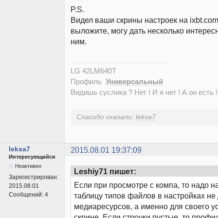
P.S.
Видел ваши скрины настроек на ixbt.com
выложите, могу дать несколько интерес
ним.
LG 42LM640T
Профиль
Универсальный
Видишь суслика ? Нет ! И я нет ! А он есть !
Спасибо сказали:
leksa7
leksa7
2015.08.01 19:37:09
Интересующийся
Неактивен
Leshiy71 пишет:
Зарегистрирован:
Если при просмотре с компа, то надо н
2015.08.01
Сообщений:
4
таблицу типов файлов в настройках не
медиаресурсов, а именно для своего ус
скрине. Если строчки пустые, то профи