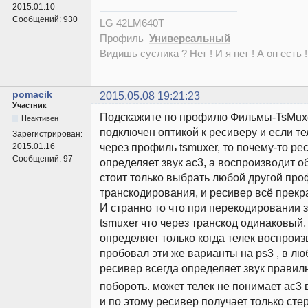
2015.01.10
Сообщений:
930
LG 42LM640T
Профиль
Универсальный
Видишь суслика ? Нет ! И я нет ! А он есть !
pomacik
2015.05.08 19:21:23
Участник
Подскажите по профилю Фильмы-TsMuxer
Неактивен
подключен оптикой к ресиверу и если те
Зарегистрирован:
через профиль tsmuxer, то почему-то ре
2015.01.16
Сообщений:
97
определяет звук ac3, а воспроизводит о
стоит только выбрать любой другой пр
транскодирования, и ресивер всё прекр
И странно то что при перекодировании з
tsmuxer что через транскод одинаковый,
определяет только когда телек воспроиз
пробовал эти же варианты на ps3 , в л
ресивер всегда определяет звук правил
побороть. может телек не понимает ac3 
и по этому ресивер получает только сте