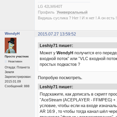
LG 42LM640T
Профиль
Универсальный
Видишь суслика ? Нет ! И я нет ! А он есть !
WendyH
2015.07.27 13:59:52
Leshiy71 пишет:
Может у
WendyH
получится его переде
Просто участник
входной поток" или "VLC входной пото
Неактивен
простых подкастов ?
Откуда:
Планета
Земля
Зарегистрирован:
Попробую посмотреть.
2015.01.09
Leshiy71 пишет:
Сообщений:
888
Подскажите, как дописать в скрипт пр
"AceStream (ACEPLAYER - FFMPEG) + 1
условие, чтобы если на входе изначаль
AR 16:9 , то чтобы тогда канал шёл че