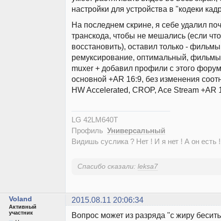
настройки для устройства в "кодеки кадр
На последнем скрине, я себе удалил по
транскода, чтобы не мешались (если чт
восстановить), оставил только - фильмы
ремуксирование, оптимальный, фильмы
muxer + добавил профили с этого фору
основной +AR 16:9, без изменения соот
HW Accelerated, CROP, Ace Stream +AR 1
LG 42LM640T
Профиль
Универсальный
Видишь суслика ? Нет ! И я нет ! А он есть !
Спасибо сказали:
leksa7
Voland
2015.08.11 20:06:34
Активный
участник
Вопрос может из разряда "с жиру бесить