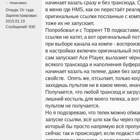
начинает казать сразу и без транскода. 
Неактивен
в меню где HMS, как он перестаёт реаги
Откуда:
От туда
Зарегистрирован:
оригинальные ссылки посланные с компа
2015.01.10
тоже их не запускает.
Сообщений:
930
Попробовал и с Торрент ТВ подкастами
ссылки не катят, а вот оригинальный пото
при выборе канала на компе - воспроизв
в настройках включен оригинальный пот
сам запускает Ace Player, вылазиет чёрн
всякого транскода и наполнения буфера
начинает казать на телеке, даже без за
свойств. Опять же, отсылает, только ког
заходишь пультом ни в какое меню, инач
Получается, что любой транскод и загруз
лишний костыль для моего телека, а вот
пультом не получается.
Но я подозреваю, что телек можно обма
запуске ссылки, всё шло как бы через п
который бы просто напрямую всё пропус
сейчас так и происходит, если подкаст о