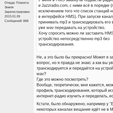
Откуда:
Планета
и Jazzradio.com, с ними всё в порядке (
Земля
исключением того что список станций 
Зарегистрирован:
в интерфейсе HMS). При запуске кана
2015.01.09
Сообщений:
888
принимать mp3 и транскодировать его в
уже wav передавать на устройство.
Хочу спросить можно ли заставить HMS
устройство непосредственно mp3 без
транскодирования.
Не, а это было бы прекрасно! Может я 
вопрос, но я правда не знаю: а как вы у
транскодируется и передаётся на устро
wav?
Где это можно посмотреть?
Вообще, теоретически, мне кажется, мо
профиль транскодирования, который ис
интернет-радио изучить и переделать, е
Кстати, было обнаружено, например у "E
некоторых каналах вещание идёт не в M