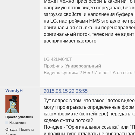
Может можно приспособить какой ни то
напрямую поток видео передавал, без в
загрузки свойств, и наполнения буфер
на LG, настройками HMS это дело не про
оригинальная ссылка, ни перенаправлен
оригинальный поток, телек или не видит
воспринимает как фото.
LG 42LM640T
Профиль
Универсальный
Видишь суслика ? Нет ! И я нет ! А он есть !
WendyH
2015.05.15 22:05:55
Тут вопрос в том, что такое "поток виде
могут проигрывать определённые форма
каком формате (контейнере) передать к
Просто участник
кодеке сжаты потоки?
Неактивен
По-идее - "Оригинальная ссылка" или 
Откуда:
Планета
и должны тупо отдавать не обрабатывая т
Земля