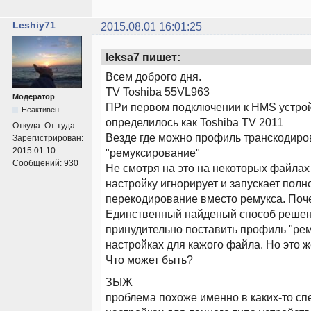
Leshiy71
2015.08.01 16:01:25
leksa7 пишет:
Всем доброго дня.
TV Toshiba 55VL963
Модератор
ПРи первом подключении к HMS устро
Неактивен
определилось как Toshiba TV 2011
Откуда:
От туда
Везде где можно профиль транскодир
Зарегистрирован:
2015.01.10
"ремуксирование"
Сообщений:
930
Не смотря на это на некоторых файлах
настройку игнорирует и запускает полн
перекодирование вместо ремукса. Поч
Единственный найденый способ решен
принудительно поставить профиль "ре
настройках для кажого файла. Но это 
Что может быть?
ЗЫЖ
проблема похоже именно в каких-то с