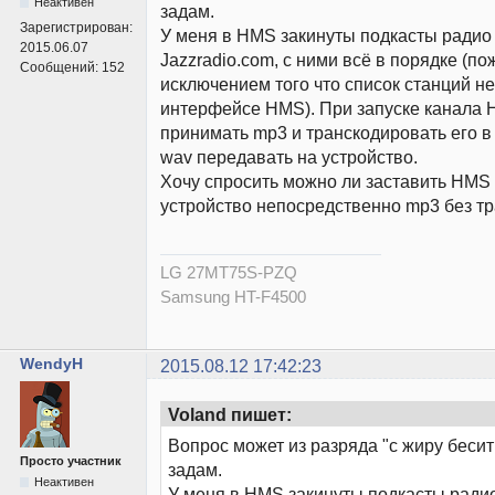
Неактивен
задам.
Зарегистрирован:
У меня в HMS закинуты подкасты радио
2015.06.07
Jazzradio.com, с ними всё в порядке (по
Сообщений:
152
исключением того что список станций н
интерфейсе HMS). При запуске канала 
принимать mp3 и транскодировать его в 
wav передавать на устройство.
Хочу спросить можно ли заставить HMS 
устройство непосредственно mp3 без т
LG 27MT75S-PZQ
Samsung HT-F4500
WendyH
2015.08.12 17:42:23
Voland пишет:
Вопрос может из разряда "с жиру бесит
Просто участник
задам.
Неактивен
У меня в HMS закинуты подкасты ради