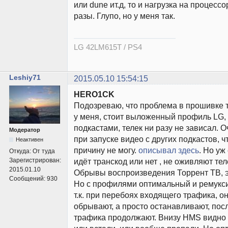
или dune ит.д, то и нагрузка на процесс
разы. Глупо, но у меня так.
LG 42LM615T / PS4
Leshiy71
2015.05.10 15:54:15
HERO1CK
Подозреваю, что проблема в прошивке т
у меня, стоит выложенный профиль LG, 
подкастами, телек ни разу не зависал. 
Модератор
при запуске видео с других подкастов, ч
Неактивен
причину не могу.
описывал здесь
. Но уж
Откуда:
От туда
Зарегистрирован:
идёт транскод или нет , не оживляют тел
2015.01.10
Обрывы воспроизведения Торрент ТВ, эт
Сообщений:
930
Но с профилями оптимальный и ремукс
т.к. при перебоях входящего трафика, о
обрывают, а просто останавливают, пос
трафика продолжают. Внизу HMS видно 