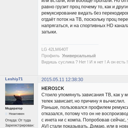
или встали, или вообще пропали. Но о
равно грузит проц почему то, как и друг
ремуксирование видать без перекодиро
отдаёт поток на ТВ, поскольку проц пер
напрягаться, и на спортивных HD кана
затыки.
LG 42LM640T
Профиль
Универсальный
Видишь суслика ? Нет ! И я нет ! А он есть !
Leshiy71
2015.05.11 12:38:30
HERO1CK
Стоило упомянуть зависания ТВ, как у м
телек зависает, но причину я вычислил.
Раньше, пользовался профилем ремукс
Модератор
отказался, потому что он не воспроизво
Неактивен
с инета ни с компа. Попробовав сейчас, 
Откуда:
От туда
Зарегистрирован:
AVI стали показывать. Думаю, или в но