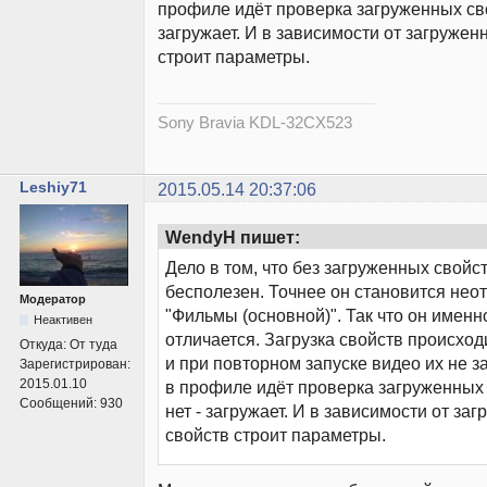
профиле идёт проверка загруженных сво
загружает. И в зависимости от загружен
строит параметры.
Sony Bravia KDL-32CX523
Leshiy71
2015.05.14 20:37:06
WendyH пишет:
Дело в том, что без загруженных свойс
бесполезен. Точнее он становится нео
Модератор
"Фильмы (основной)". Так что он именн
Неактивен
отличается. Загрузка свойств происход
Откуда:
От туда
и при повторном запуске видео их не з
Зарегистрирован:
2015.01.10
в профиле идёт проверка загруженных 
Сообщений:
930
нет - загружает. И в зависимости от за
свойств строит параметры.