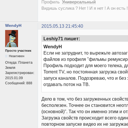
Профиль
Универсальный
Видишь суслика ? Нет ! И я нет ! А он есть !
WendyH
2015.05.13 21:45:40
Leshiy71 пишет:
WendyH
Просто участник
Если не затруднит, то вырежьте автозаг
Неактивен
файлов из профиля "фильмы ремуксир
Откуда:
Планета
Профиль подходит для моего телека, д
Земля
Torrent TV, но постоянная загрузка сво
Зарегистрирован:
запуск каналов. Подозреваю, что и без э
2015.01.09
Сообщений:
888
отдавать поток на ТВ.
Дело в том, что без загруженных свойст
бесполезен. Точнее он становится неот
(основной)". Так что он именно этим и о
Загрузка свойств происходит всего один
повторном запуске видео их не загружае