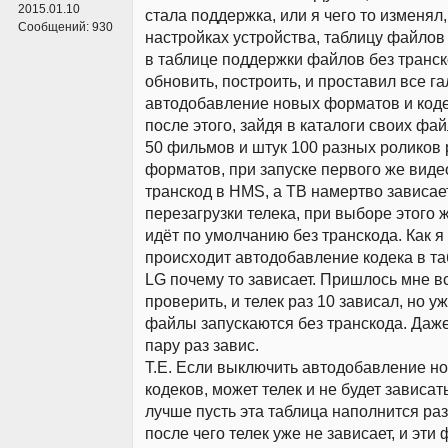
2015.01.10
стала поддержка, или я чего то изменял,
Сообщений:
930
настройках устройства, таблицу файлов
в таблице поддержки файлов без транск
обновить, построить, и проставил все га
автодобавление новых форматов и кодек
после этого, зайдя в каталоги своих фай
50 фильмов и штук 100 разных роликов
форматов, при запуске первого же виде
транскод в HMS, а ТВ намертво зависае
перезагрузки телека, при выборе этого 
идёт по умолчанию без транскода. Как 
происходит автодобавление кодека в та
LG почему то зависает. Пришлось мне в
проверить, и телек раз 10 зависал, но уж
файлы запускаются без транскода. Даже
пару раз завис.
Т.Е. Если выключить автодобавление н
кодеков, может телек и не будет зависать
лучше пусть эта таблица наполнится ра
после чего телек уже не зависает, и эти