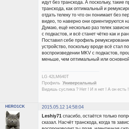
идут без транскода. А поскольку, такие 
транскода, как оптимальный и ремуксир
отдать телеку то что он понимает без п
видео, то наверно они ориентируются на
Думаю, ещё несколько раз телек зависне
с подкастов, и всё станет чётко как и ра
Поставил себе профиль ремуксирование
устройство, поскольку вроде всё стал по
воспроизведении MKV с подкастов, проц
меньше, чем оптимальный или основной
LG 42LM640T
Профиль
Универсальный
Видишь суслика ? Нет ! И я нет ! А он есть !
HERO1CK
2015.05.12 14:58:04
Leshiy71
спасибо, остаётся только попр
сказал. Насчёт транскода, когда тв завис
воспроизводит ты прав, идентичная ситу