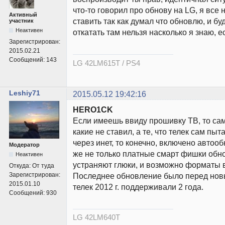
что-то говорил про обнову на LG, я все
Активный
ставить так как думал что обновлю, и бу
участник
Неактивен
откатать там нельзя насколько я знаю, е
Зарегистрирован:
2015.02.21
Сообщений:
143
LG 42LM615T / PS4
Leshiy71
2015.05.12 19:42:16
HERO1CK
Если имеешь ввиду прошивку ТВ, то са
какие не ставил, а те, что телек сам пыт
через инет, то конечно, включено автоо
Модератор
же не только платные смарт фишки обно
Неактивен
устраняют глюки, и возможно форматы 
Откуда:
От туда
Зарегистрирован:
Последнее обновление было перед новым
2015.01.10
телек 2012 г. поддерживали 2 года.
Сообщений:
930
LG 42LM640T