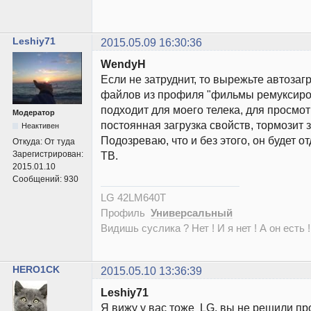
Leshiy71
2015.05.09 16:30:36
WendyH
Если не затруднит, то вырежьте автозаг
файлов из профиля "фильмы ремуксиро
подходит для моего телека, для просмотр
Модератор
постоянная загрузка свойств, тормозит 
Неактивен
Подозреваю, что и без этого, он будет о
Откуда:
От туда
Зарегистрирован:
ТВ.
2015.01.10
Сообщений:
930
LG 42LM640T
Профиль
Универсальный
Видишь суслика ? Нет ! И я нет ! А он есть !
HERO1CK
2015.05.10 13:36:39
Leshiy71
Я вижу у вас тоже LG, вы не решили пр