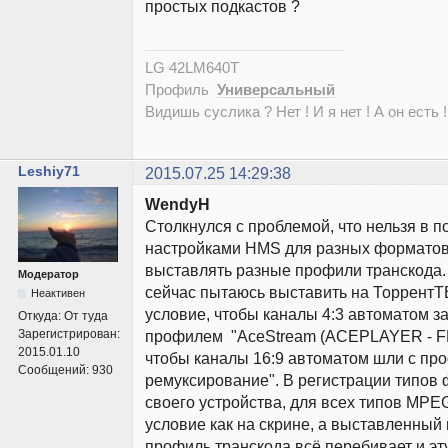
простых подкастов ?
LG 42LM640T
Профиль
Универсальный
Видишь суслика ? Нет ! И я нет ! А он есть !
Leshiy71
2015.07.25 14:29:38
WendyH
Столкнулся с проблемой, что нельзя в п
настройками HMS для разных форматов
выставлять разные профили транскода.
Модератор
сейчас пытаюсь выставить на ТоррентТВ
Неактивен
условие, чтобы каналы 4:3 автоматом з
Откуда:
От туда
Зарегистрирован:
профилем "AceStream (ACEPLAYER - FF
2015.01.10
чтобы каналы 16:9 автоматом шли с п
Сообщений:
930
ремуксирование". В регистрации типов 
своего устройства, для всех типов MP
условие как на скрине, а выставленный 
профиль транскода всё перебивает и эт