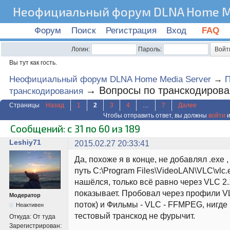
Неофициальный форум DLNA Home Me
Форум
Поиск
Регистрация
Вход
FAQ
Логин:
Пароль:
Вы тут как гость.
Неофициальный форум DLNA Home Media Server
→
→
Вопросы по транскодиров
транскодирования
Страницы
Назад
1
2
3
4
…
7
Далее
Чтобы отправить ответ, вы должны
войти
и
Сообщений: с 31 по 60 из 189
Leshiy71
2015.02.27 20:33:41
Да, похоже я в конце, не добавлял .exe 
путь C:\Program Files\VideoLAN\VLC\vlc.
нашёлся, только всё равно через VLC 2.
показывает. Пробовал через профили V
Модератор
поток) и Фильмы - VLC - FFMPEG, нигде 
Неактивен
тестовый транскод не фурычит.
Откуда:
От туда
Зарегистрирован: