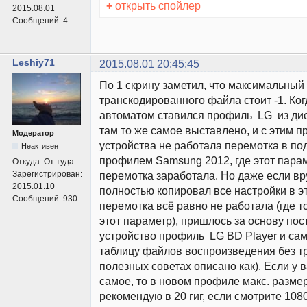
+
открыть спойлер
2015.08.01
Сообщений:
4
Leshiy71
2015.08.01 20:45:45
По 1 скрину заметил, что максимальный
транскодированного файла стоит -1. Ког
автоматом ставился профиль LG из ди
там то же самое выставлено, и с этим 
Модератор
устройства не работала перемотка в под
Неактивен
профилем Samsung 2012, где этот параме
Откуда:
От туда
Зарегистрирован:
перемотка заработала. Но даже если вр
2015.01.10
полностью копировал все настройки в э
Сообщений:
930
перемотка всё равно не работала (где 
этот параметр), пришлось за основу пос
устройство профиль LG BD Player и са
таблицу файлов воспроизведения без тр
полезных советах описано как). Если у в
самое, то в новом профиле макс. разме
рекомендую в 20 гиг, если смотрите 10