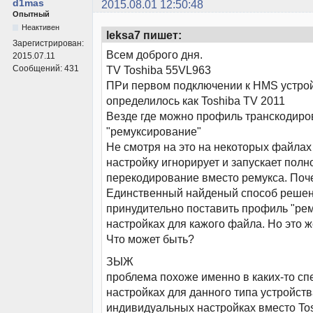
d1mas
2015.08.01 12:50:48
Опытный
Неактивен
leksa7 пишет:
Зарегистрирован:
Всем доброго дня.
2015.07.11
Сообщений:
431
TV Toshiba 55VL963
ПРи первом подключении к HMS устро
определилось как Toshiba TV 2011
Везде где можно профиль транскодир
"ремуксирование"
Не смотря на это на некоторых файлах
настройку игнорирует и запускает полн
перекодирование вместо ремукса. Поч
Единственный найденый способ решен
принудительно поставить профиль "ре
настройках для кажого файла. Но это 
Что может быть?
ЗЫЖ
проблема похоже именно в каких-то с
настройках для данного типа устройств
индивидуальных настройках вместо To