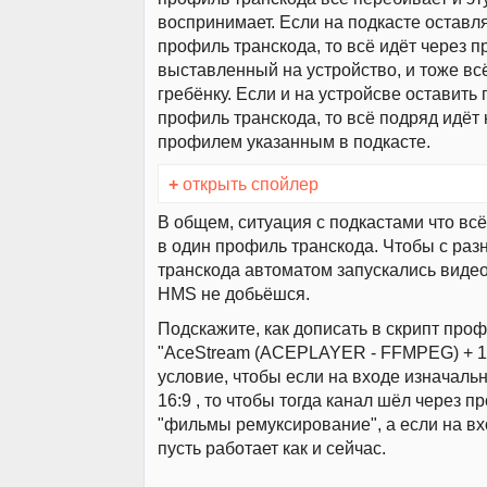
воспринимает. Если на подкасте оставля
профиль транскода, то всё идёт через 
выставленный на устройство, и тоже вс
гребёнку. Если и на устройсве оставить 
профиль транскода, то всё подряд идёт 
профилем указанным в подкасте.
+
открыть спойлер
В общем, ситуация с подкастами что всё
в один профиль транскода. Чтобы с ра
транскода автоматом запускались видео
HMS не добьёшся.
Подскажите, как дописать в скрипт про
"AceStream (ACEPLAYER - FFMPEG) + 16
условие, чтобы если на входе изначаль
16:9 , то чтобы тогда канал шёл через 
"фильмы ремуксирование", а если на вхо
пусть работает как и сейчас.