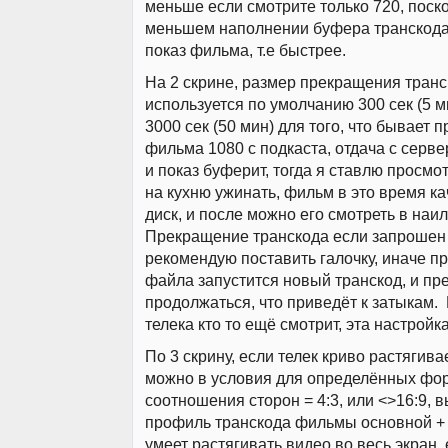
меньше если смотрите только 720, поск
меньшем наполнении буфера транскода
показ фильма, т.е быстрее.
На 2 скрине, размер прекращения транс
используется по умолчанию 300 сек (5 м
3000 сек (50 мин) для того, что бывает п
фильма 1080 с подкаста, отдача с серв
и показ буферит, тогда я ставлю просмот
на кухню ужинать, фильм в это время ка
диск, и после можно его смотреть в наи
Прекращение транскода если запрошен 
рекомендую поставить галочку, иначе пр
файла запустится новый транскод, и п
продолжаться, что приведёт к затыкам. 
телека кто то ещё смотрит, эта настройк
По 3 скрину, если телек криво растягивае
можно в условия для определённых фо
соотношения сторон = 4:3, или <>16:9, 
профиль транскода фильмы основной + 
умеет растягивать видео во весь экран,