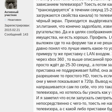
зависанием телевизора? Тоесть если ка
"транскодируется" в течении секунд 15-2
Активный
загружаются свойства канала) то телеви
участник
Неактивен
чёрный экран. Приходится выдёргиват
Зарегистрирован:
эл.питания, что конечно задолбало, изв
2015.02.21
ругательство. Да и в целях соображени
Сообщений:
143
имущества, ни есть хорошо. Профиль L
выложен где то на форуме так и не реш
давно понял что лучше иметь какое-то ус
примеру ту же приставку с LAN входом
через xbox 360 , то выше описанной про
просто ждёт до 25-30 секунд , а потом з
приставка не поддерживает fullhd, она 
разрешение то простого HD, тоесть если 
они у меня показывают в 720p. Вывод 
напрашивается сам по себе, что это так
телевизора, но хотелось бы узнать как у
И я заметил что если запускать смотре
непосредственно с чего-то, тоесть не н
телевизора, а с какой либо приставки бу