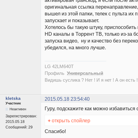
активирован транскод, и если после ак
оригинальная ссылка перенаправление, 
вышел из этой папки, телек с пульта их 
запускает и показывает.
Хотелось бы такую штуку, приспособить 
HD каналы в Торрент ТВ, только из-за б
запуска видео, ну и качество без перек
убедился, на много лучше.
LG 42LM640T
Профиль
Универсальный
Видишь суслика ? Нет ! И я нет ! А он есть !
kletska
2015.05.18 23:54:40
Участник
Гуру, подскажите как можно избавиться
Неактивен
Зарегистрирован:
+
открыть спойлер
2015.05.18
Сообщений:
29
Спасибо!