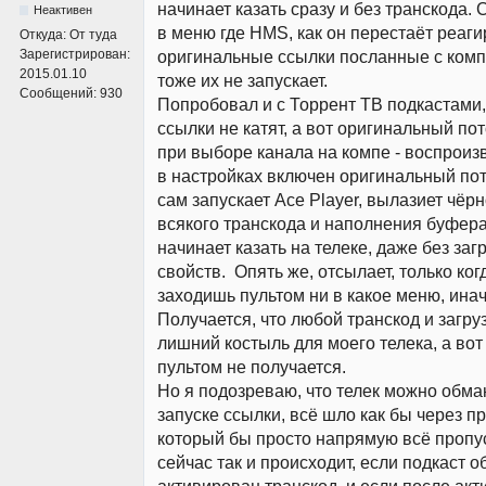
начинает казать сразу и без транскода. 
Неактивен
в меню где HMS, как он перестаёт реаги
Откуда:
От туда
Зарегистрирован:
оригинальные ссылки посланные с компа
2015.01.10
тоже их не запускает.
Сообщений:
930
Попробовал и с Торрент ТВ подкастами
ссылки не катят, а вот оригинальный пото
при выборе канала на компе - воспроизв
в настройках включен оригинальный пот
сам запускает Ace Player, вылазиет чёрн
всякого транскода и наполнения буфера
начинает казать на телеке, даже без за
свойств. Опять же, отсылает, только ког
заходишь пультом ни в какое меню, инач
Получается, что любой транскод и загруз
лишний костыль для моего телека, а вот
пультом не получается.
Но я подозреваю, что телек можно обма
запуске ссылки, всё шло как бы через п
который бы просто напрямую всё пропус
сейчас так и происходит, если подкаст о