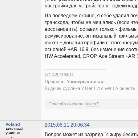
настройки для устройства в "кодеки кадр
На последнем скрине, я себе удалил по
транскода, чтобы не мешались (если чт
восстановить), оставил только - фильмы
ремуксирование, оптимальный, фильмы
muxer + добавил профили с этого фору
основной +AR 16:9, без изменения соот
HW Accelerated, CROP, Ace Stream +AR 1
LG 42LM640T
Профиль
Универсальный
Видишь суслика ? Нет ! И я нет ! А он есть !
Спасибо сказали:
leksa7
Voland
2015.08.11 20:06:34
Активный
участник
Вопрос может из разряда "с жиру бесить