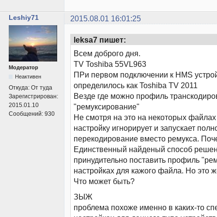
Leshiy71
2015.08.01 16:01:25
leksa7 пишет:
Всем доброго дня.
TV Toshiba 55VL963
Модератор
ПРи первом подключении к HMS устро
Неактивен
определилось как Toshiba TV 2011
Откуда:
От туда
Везде где можно профиль транскодир
Зарегистрирован:
2015.01.10
"ремуксирование"
Сообщений:
930
Не смотря на это на некоторых файлах
настройку игнорирует и запускает полн
перекодирование вместо ремукса. Поч
Единственный найденый способ решен
принудительно поставить профиль "ре
настройках для кажого файла. Но это 
Что может быть?
ЗЫЖ
проблема похоже именно в каких-то с