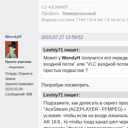
LG 42LM640T
Профиль
Универсальный
Видишь суслика ? Нет ! И я нет ! А он есть !
WendyH
2015.07.27 13:59:52
Leshiy71 пишет:
Может у
WendyH
получится его переде
Просто участник
входной поток" или "VLC входной пото
Неактивен
простых подкастов ?
Откуда:
Планета
Земля
Зарегистрирован:
Попробую посмотреть.
2015.01.09
Leshiy71 пишет:
Сообщений:
888
Подскажите, как дописать в скрипт пр
"AceStream (ACEPLAYER - FFMPEG) + 1
условие, чтобы если на входе изначаль
AR 16:9 , то чтобы тогда канал шёл че