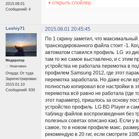
+
открыть спойлер
2015.08.01
Сообщений:
4
Leshiy71
2015.08.01 20:45:45
По 1 скрину заметил, что максимальный
транскодированного файла стоит -1. Ког
автоматом ставился профиль LG из ди
там то же самое выставлено, и с этим 
Модератор
устройства не работала перемотка в под
Неактивен
профилем Samsung 2012, где этот параме
Откуда:
От туда
Зарегистрирован:
перемотка заработала. Но даже если вр
2015.01.10
полностью копировал все настройки в э
Сообщений:
930
перемотка всё равно не работала (где 
этот параметр), пришлось за основу пос
устройство профиль LG BD Player и са
таблицу файлов воспроизведения без тр
полезных советах описано как). Если у в
самое, то в новом профиле макс. разме
рекомендую в 20 гиг, если смотрите 10