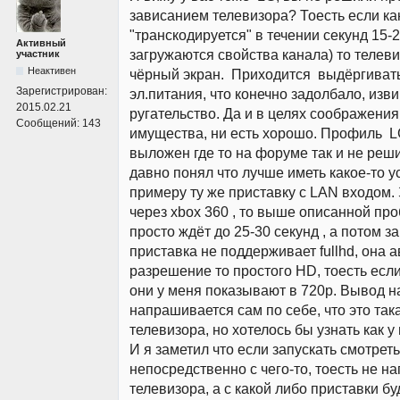
зависанием телевизора? Тоесть если ка
"транскодируется" в течении секунд 15-2
Активный
загружаются свойства канала) то телеви
участник
Неактивен
чёрный экран. Приходится выдёргиват
Зарегистрирован:
эл.питания, что конечно задолбало, изв
2015.02.21
ругательство. Да и в целях соображени
Сообщений:
143
имущества, ни есть хорошо. Профиль L
выложен где то на форуме так и не реш
давно понял что лучше иметь какое-то ус
примеру ту же приставку с LAN входом
через xbox 360 , то выше описанной про
просто ждёт до 25-30 секунд , а потом з
приставка не поддерживает fullhd, она 
разрешение то простого HD, тоесть если 
они у меня показывают в 720p. Вывод 
напрашивается сам по себе, что это так
телевизора, но хотелось бы узнать как у
И я заметил что если запускать смотре
непосредственно с чего-то, тоесть не н
телевизора, а с какой либо приставки бу