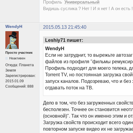
Профиль
Универсальный
Видишь суслика ? Нет ! И я нет ! А он есть !
WendyH
2015.05.13 21:45:40
Leshiy71 пишет:
WendyH
Просто участник
Если не затруднит, то вырежьте автозаг
Неактивен
файлов из профиля "фильмы ремуксир
Откуда:
Планета
Профиль подходит для моего телека, д
Земля
Torrent TV, но постоянная загрузка сво
Зарегистрирован:
запуск каналов. Подозреваю, что и без э
2015.01.09
Сообщений:
888
отдавать поток на ТВ.
Дело в том, что без загруженных свойст
бесполезен. Точнее он становится неот
(основной)". Так что он именно этим и о
Загрузка свойств происходит всего один
повторном запуске видео их не загружае