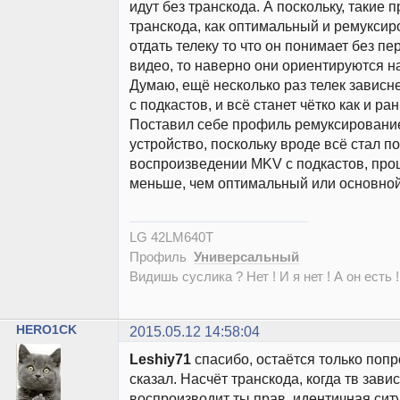
идут без транскода. А поскольку, такие 
транскода, как оптимальный и ремуксир
отдать телеку то что он понимает без п
видео, то наверно они ориентируются на
Думаю, ещё несколько раз телек зависне
с подкастов, и всё станет чётко как и ра
Поставил себе профиль ремуксирование
устройство, поскольку вроде всё стал по
воспроизведении MKV с подкастов, проц
меньше, чем оптимальный или основной
LG 42LM640T
Профиль
Универсальный
Видишь суслика ? Нет ! И я нет ! А он есть !
HERO1CK
2015.05.12 14:58:04
Leshiy71
спасибо, остаётся только попр
сказал. Насчёт транскода, когда тв завис
воспроизводит ты прав, идентичная ситу