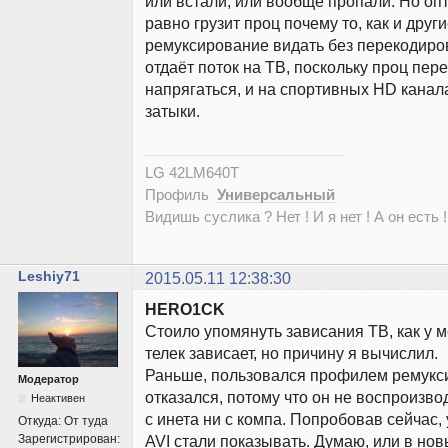
или встали, или вообще пропали. Но о
равно грузит проц почему то, как и друг
ремуксирование видать без перекодиро
отдаёт поток на ТВ, поскольку проц пер
напрягаться, и на спортивных HD кана
затыки.
LG 42LM640T
Профиль
Универсальный
Видишь суслика ? Нет ! И я нет ! А он есть !
Leshiy71
2015.05.11 12:38:30
HERO1CK
Стоило упомянуть зависания ТВ, как у м
телек зависает, но причину я вычислил.
Раньше, пользовался профилем ремукс
Модератор
отказался, потому что он не воспроизво
Неактивен
с инета ни с компа. Попробовав сейчас, 
Откуда:
От туда
Зарегистрирован:
AVI стали показывать. Думаю, или в но