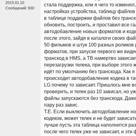
2015.01.10
стала поддержка, или я чего то изменял,
Сообщений:
930
настройках устройства, таблицу файлов
в таблице поддержки файлов без транск
обновить, построить, и проставил все га
автодобавление новых форматов и кодек
после этого, зайдя в каталоги своих фай
50 фильмов и штук 100 разных роликов
форматов, при запуске первого же виде
транскод в HMS, а ТВ намертво зависае
перезагрузки телека, при выборе этого 
идёт по умолчанию без транскода. Как 
происходит автодобавление кодека в та
LG почему то зависает. Пришлось мне в
проверить, и телек раз 10 зависал, но уж
файлы запускаются без транскода. Даже
пару раз завис.
Т.Е. Если выключить автодобавление н
кодеков, может телек и не будет зависать
лучше пусть эта таблица наполнится ра
после чего телек уже не зависает, и эти