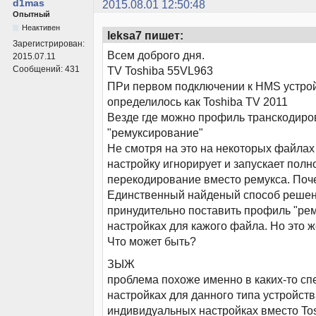
d1mas
2015.08.01 12:50:48
Опытный
Неактивен
leksa7 пишет:
Зарегистрирован:
Всем доброго дня.
2015.07.11
Сообщений:
431
TV Toshiba 55VL963
ПРи первом подключении к HMS устро
определилось как Toshiba TV 2011
Везде где можно профиль транскодир
"ремуксирование"
Не смотря на это на некоторых файлах
настройку игнорирует и запускает полн
перекодирование вместо ремукса. Поч
Единственный найденый способ решен
принудительно поставить профиль "ре
настройках для кажого файла. Но это 
Что может быть?
ЗЫЖ
проблема похоже именно в каких-то с
настройках для данного типа устройств
индивидуальных настройках вместо To