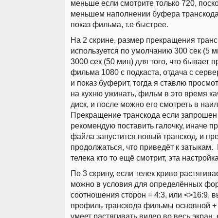
меньше если смотрите только 720, поск
меньшем наполнении буфера транскода
показ фильма, т.е быстрее.
На 2 скрине, размер прекращения транс
используется по умолчанию 300 сек (5 м
3000 сек (50 мин) для того, что бывает п
фильма 1080 с подкаста, отдача с серв
и показ буферит, тогда я ставлю просмот
на кухню ужинать, фильм в это время ка
диск, и после можно его смотреть в наи
Прекращение транскода если запрошен 
рекомендую поставить галочку, иначе пр
файла запустится новый транскод, и п
продолжаться, что приведёт к затыкам. 
телека кто то ещё смотрит, эта настройк
По 3 скрину, если телек криво растягивае
можно в условия для определённых фо
соотношения сторон = 4:3, или <>16:9, 
профиль транскода фильмы основной + 
умеет растягивать видео во весь экран,