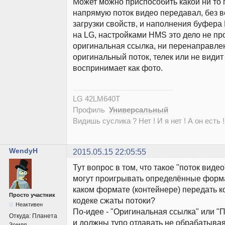
Может можно приспособить какой ни то
напрямую поток видео передавал, без в
загрузки свойств, и наполнения буфер
на LG, настройками HMS это дело не про
оригинальная ссылка, ни перенаправлен
оригинальный поток, телек или не видит
воспринимает как фото.
LG 42LM640T
Профиль
Универсальный
Видишь суслика ? Нет ! И я нет ! А он есть !
WendyH
2015.05.15 22:05:55
Тут вопрос в том, что такое "поток виде
могут проигрывать определённые форма
каком формате (контейнере) передать к
Просто участник
кодеке сжаты потоки?
Неактивен
По-идее - "Оригинальная ссылка" или 
Откуда:
Планета
и должны тупо отдавать не обрабатывая т
Земля