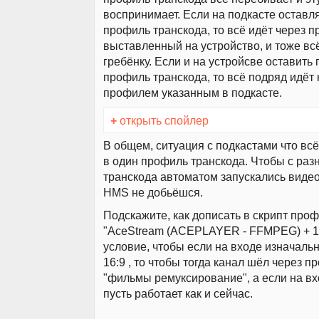
воспринимает. Если на подкасте оставля
профиль транскода, то всё идёт через 
выставленный на устройство, и тоже вс
гребёнку. Если и на устройсве оставить 
профиль транскода, то всё подряд идёт 
профилем указанным в подкасте.
+
открыть спойлер
В общем, ситуация с подкастами что всё
в один профиль транскода. Чтобы с ра
транскода автоматом запускались видео
HMS не добьёшся.
Подскажите, как дописать в скрипт про
"AceStream (ACEPLAYER - FFMPEG) + 16
условие, чтобы если на входе изначаль
16:9 , то чтобы тогда канал шёл через 
"фильмы ремуксирование", а если на вхо
пусть работает как и сейчас.