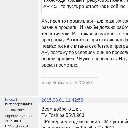
транскода "фильмы ремуксирование", а
AR 4:3 , то пусть работает как и сейчас.
Хм, идея то нормальная - для разных с
разные профили. И как-бы должно работ
теоретически. Раз такая возможность з
программу. Возможно, при включении ф
подкастах не считаны свойства и програ
AR, поэтому по условиям они не проходя
общий профиль? Нужно пробовать. На до
время посмотрю.
Sony Bravia KDL-32CX523
leksa7
2015.08.01 11:42:53
Интересующийся
Всем доброго дня.
Неактивен
TV Toshiba 55VL963
Зарегистрирован:
ПРи первом подключении к HMS устрой
2015.08.01
Сообщений:
4
определилось как Toshiba TV 2011