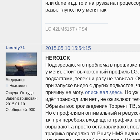
или dune ит.д, то и нагрузка на процесс
разы. Глупо, но у меня так.
LG 42LM615T / PS4
Leshiy71
2015.05.10 15:54:15
HERO1CK
Подозреваю, что проблема в прошивке т
у меня, стоит выложенный профиль LG, 
подкастами, телек ни разу не зависал. 
Модератор
при запуске видео с других подкастов, ч
Неактивен
причину не могу.
описывал здесь
. Но уж
Откуда:
От туда
Зарегистрирован:
идёт транскод или нет , не оживляют тел
2015.01.10
Обрывы воспроизведения Торрент ТВ, эт
Сообщений:
930
Но с профилями оптимальный и ремукс
т.к. при перебоях входящего трафика, о
обрывают, а просто останавливают, пос
трафика продолжают. Внизу HMS видно 