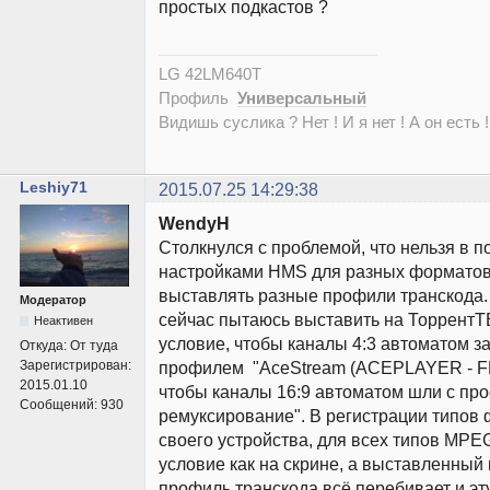
простых подкастов ?
LG 42LM640T
Профиль
Универсальный
Видишь суслика ? Нет ! И я нет ! А он есть !
Leshiy71
2015.07.25 14:29:38
WendyH
Столкнулся с проблемой, что нельзя в п
настройками HMS для разных форматов
выставлять разные профили транскода.
Модератор
сейчас пытаюсь выставить на ТоррентТВ
Неактивен
условие, чтобы каналы 4:3 автоматом з
Откуда:
От туда
Зарегистрирован:
профилем "AceStream (ACEPLAYER - FF
2015.01.10
чтобы каналы 16:9 автоматом шли с п
Сообщений:
930
ремуксирование". В регистрации типов 
своего устройства, для всех типов MP
условие как на скрине, а выставленный 
профиль транскода всё перебивает и эт