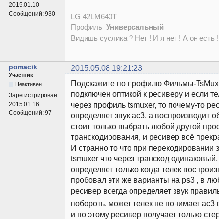
2015.01.10
Сообщений:
930
LG 42LM640T
Профиль
Универсальный
Видишь суслика ? Нет ! И я нет ! А он есть !
pomacik
2015.05.08 19:21:23
Участник
Подскажите по профилю Фильмы-TsMuxer
Неактивен
подключен оптикой к ресиверу и если те
Зарегистрирован:
через профиль tsmuxer, то почему-то ре
2015.01.16
Сообщений:
97
определяет звук ac3, а воспроизводит о
стоит только выбрать любой другой пр
транскодирования, и ресивер всё прекр
И странно то что при перекодировании з
tsmuxer что через транскод одинаковый,
определяет только когда телек воспроиз
пробовал эти же варианты на ps3 , в л
ресивер всегда определяет звук правил
побороть. может телек не понимает ac3 
и по этому ресивер получает только сте