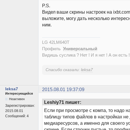
P.S.
Видел ваши скрины настроек на ixbt.com
выложите, могу дать несколько интерес
ним.
LG 42LM640T
Профиль
Универсальный
Видишь суслика ? Нет ! И я нет ! А он есть !
Спасибо сказали:
leksa7
leksa7
2015.08.01 19:37:09
Интересующийся
Неактивен
Leshiy71 пишет:
Зарегистрирован:
Если при просмотре с компа, то надо н
2015.08.01
Сообщений:
4
таблицу типов файлов в настройках не
медиаресурсов, а именно для своего ус
скрине. Если строчки пустые, то профи