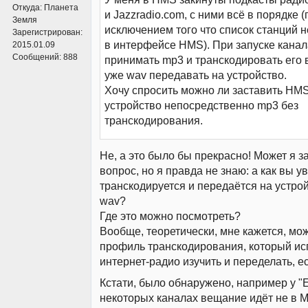
Откуда:
Планета
и Jazzradio.com, с ними всё в порядке (
Земля
исключением того что список станций 
Зарегистрирован:
в интерфейсе HMS). При запуске кана
2015.01.09
Сообщений:
888
принимать mp3 и транскодировать его в
уже wav передавать на устройство.
Хочу спросить можно ли заставить HMS
устройство непосредственно mp3 без
транскодирования.
Не, а это было бы прекрасно! Может я 
вопрос, но я правда не знаю: а как вы у
транскодируется и передаётся на устро
wav?
Где это можно посмотреть?
Вообще, теоретически, мне кажется, мо
профиль транскодирования, который ис
интернет-радио изучить и переделать, е
Кстати, было обнаружено, например у "E
некоторых каналах вещание идёт не в M