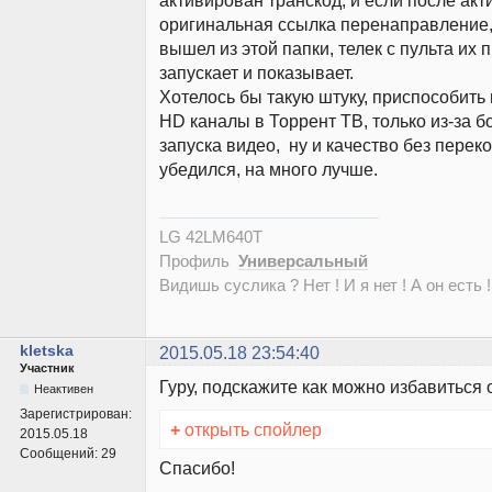
активирован транскод, и если после ак
оригинальная ссылка перенаправление, 
вышел из этой папки, телек с пульта их 
запускает и показывает.
Хотелось бы такую штуку, приспособить 
HD каналы в Торрент ТВ, только из-за б
запуска видео, ну и качество без перек
убедился, на много лучше.
LG 42LM640T
Профиль
Универсальный
Видишь суслика ? Нет ! И я нет ! А он есть !
kletska
2015.05.18 23:54:40
Участник
Гуру, подскажите как можно избавиться
Неактивен
Зарегистрирован:
+
открыть спойлер
2015.05.18
Сообщений:
29
Спасибо!