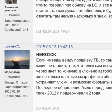
что-то говорил про обнову на LG, я все
Активный
ставить так как думал что обновлю, и бу
участник
Неактивен
откатать там нельзя насколько я знаю, е
Зарегистрирован:
2015.02.21
Сообщений:
143
LG 42LM615T / PS4
Leshiy71
2015.05.12 19:42:16
HERO1CK
Если имеешь ввиду прошивку ТВ, то са
какие не ставил, а те, что телек сам пыт
через инет, то конечно, включено автоо
Модератор
же не только платные смарт фишки обно
Неактивен
устраняют глюки, и возможно форматы 
Откуда:
От туда
Зарегистрирован:
Последнее обновление было перед новым
2015.01.10
телек 2012 г. поддерживали 2 года.
Сообщений:
930
LG 42LM640T