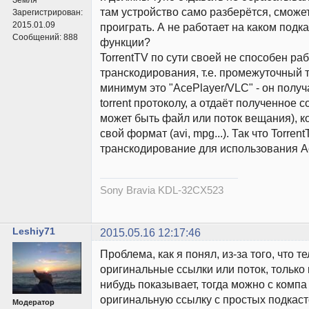
там устройство само разберётся, сможет
Зарегистрирован:
2015.01.09
проиграть. А не работает на каком подка
Сообщений:
888
функции?
TorrentTV по сути своей не способен раб
транскодирования, т.е. промежуточный 
минимум это "AcePlayer/VLC" - он полу
torrent протоколу, а отдаёт полученное 
может быть файл или поток вещания), к
свой формат (avi, mpg...). Так что Torren
транскодирование для использования Ac
Sony Bravia KDL-32CX523
Leshiy71
2015.05.16 12:17:46
Проблема, как я понял, из-за того, что 
оригинальные ссылки или поток, только 
нибудь показывает, тогда можно с компа
оригинальную ссылку с простых подкасто
Модератор