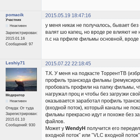
pomacik
2015.05.19 18:47:16
Участник
у меня никак не получалось, бывает без
Неактивен
валят шо капец, но вроде ре влияют не 
Зарегистрирован:
п.с на прфиле фильмы основной, вроде 
2015.01.16
Сообщений:
97
Leshiy71
2015.07.22 22:18:45
Т.К. У меня на подкасте ТоррентТВ (из
профиль транскода фильмы (ремуксирова
пробовать профили на папку фильмы, ч
нагружал проц и чтобы без загрузки свой
Модератор
оказывается заработал профиль транск
Неактивен
(входной поток), который каналы не пок
Откуда:
От туда
Зарегистрирован:
фильмы прекрасно идут и похоже без за
2015.01.10
файлов.
Сообщений:
930
Может у
WendyH
получится его переде
входной поток" или "VLC входной поток