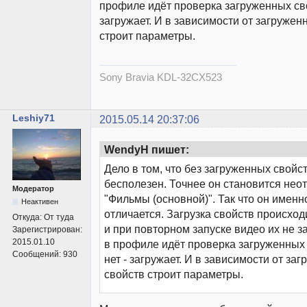
профиле идёт проверка загруженных сво
загружает. И в зависимости от загружен
строит параметры.
Sony Bravia KDL-32CX523
Leshiy71
2015.05.14 20:37:06
WendyH пишет:
Дело в том, что без загруженных свойс
бесполезен. Точнее он становится нео
Модератор
"Фильмы (основной)". Так что он именн
Неактивен
отличается. Загрузка свойств происход
Откуда:
От туда
и при повторном запуске видео их не з
Зарегистрирован:
2015.01.10
в профиле идёт проверка загруженных 
Сообщений:
930
нет - загружает. И в зависимости от за
свойств строит параметры.