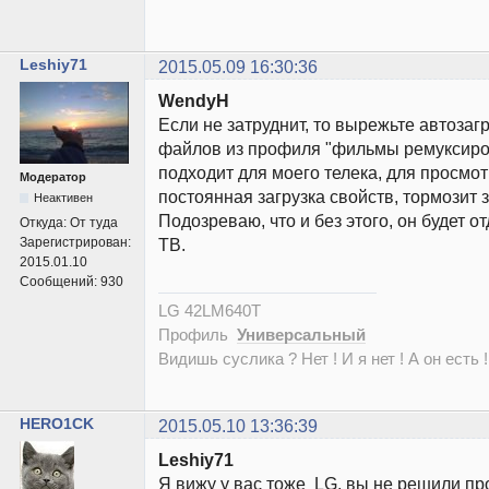
Leshiy71
2015.05.09 16:30:36
WendyH
Если не затруднит, то вырежьте автозаг
файлов из профиля "фильмы ремуксиро
подходит для моего телека, для просмотр
Модератор
постоянная загрузка свойств, тормозит 
Неактивен
Подозреваю, что и без этого, он будет о
Откуда:
От туда
Зарегистрирован:
ТВ.
2015.01.10
Сообщений:
930
LG 42LM640T
Профиль
Универсальный
Видишь суслика ? Нет ! И я нет ! А он есть !
HERO1CK
2015.05.10 13:36:39
Leshiy71
Я вижу у вас тоже LG, вы не решили пр