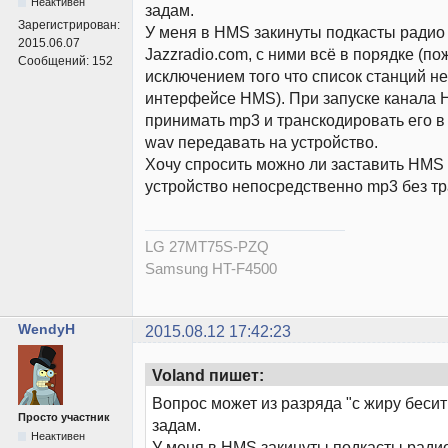
Неактивен
задам.
Зарегистрирован:
У меня в HMS закинуты подкасты радио
2015.06.07
Jazzradio.com, с ними всё в порядке (по
Сообщений:
152
исключением того что список станций н
интерфейсе HMS). При запуске канала 
принимать mp3 и транскодировать его в 
wav передавать на устройство.
Хочу спросить можно ли заставить HMS 
устройство непосредственно mp3 без т
LG 27MT75S-PZQ
Samsung HT-F4500
WendyH
2015.08.12 17:42:23
Voland пишет:
Вопрос может из разряда "с жиру бесит
Просто участник
задам.
Неактивен
У меня в HMS закинуты подкасты ради