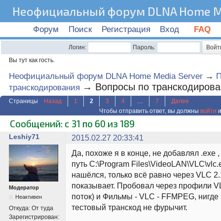
Неофициальный форум DLNA Home Me
Форум
Поиск
Регистрация
Вход
FAQ
Логин:
Пароль:
Вы тут как гость.
Неофициальный форум DLNA Home Media Server
→
→
Вопросы по транскодиров
транскодирования
Страницы
Назад
1
2
3
4
…
7
Далее
Чтобы отправить ответ, вы должны
войти
и
Сообщений: с 31 по 60 из 189
Leshiy71
2015.02.27 20:33:41
Да, похоже я в конце, не добавлял .exe 
путь C:\Program Files\VideoLAN\VLC\vlc.
нашёлся, только всё равно через VLC 2.
показывает. Пробовал через профили V
Модератор
поток) и Фильмы - VLC - FFMPEG, нигде 
Неактивен
тестовый транскод не фурычит.
Откуда:
От туда
Зарегистрирован: