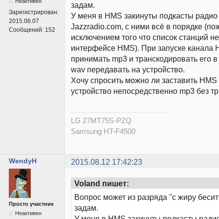
Неактивен
задам.
Зарегистрирован:
У меня в HMS закинуты подкасты радио
2015.06.07
Jazzradio.com, с ними всё в порядке (по
Сообщений:
152
исключением того что список станций н
интерфейсе HMS). При запуске канала 
принимать mp3 и транскодировать его в 
wav передавать на устройство.
Хочу спросить можно ли заставить HMS 
устройство непосредственно mp3 без т
LG 27MT75S-PZQ
Samsung HT-F4500
WendyH
2015.08.12 17:42:23
Voland пишет:
Вопрос может из разряда "с жиру бесит
Просто участник
задам.
Неактивен
У меня в HMS закинуты подкасты ради