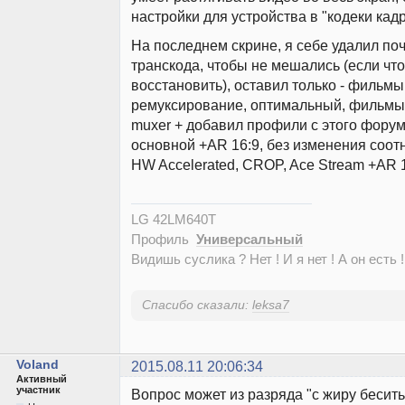
настройки для устройства в "кодеки кадр
На последнем скрине, я себе удалил по
транскода, чтобы не мешались (если чт
восстановить), оставил только - фильмы
ремуксирование, оптимальный, фильмы
muxer + добавил профили с этого фору
основной +AR 16:9, без изменения соот
HW Accelerated, CROP, Ace Stream +AR 1
LG 42LM640T
Профиль
Универсальный
Видишь суслика ? Нет ! И я нет ! А он есть !
Спасибо сказали:
leksa7
Voland
2015.08.11 20:06:34
Активный
участник
Вопрос может из разряда "с жиру бесить