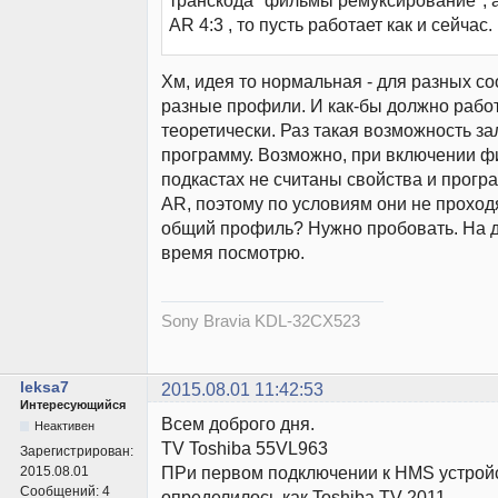
транскода "фильмы ремуксирование", а
AR 4:3 , то пусть работает как и сейчас.
Хм, идея то нормальная - для разных с
разные профили. И как-бы должно работ
теоретически. Раз такая возможность з
программу. Возможно, при включении ф
подкастах не считаны свойства и програ
AR, поэтому по условиям они не проходя
общий профиль? Нужно пробовать. На до
время посмотрю.
Sony Bravia KDL-32CX523
leksa7
2015.08.01 11:42:53
Интересующийся
Всем доброго дня.
Неактивен
TV Toshiba 55VL963
Зарегистрирован:
ПРи первом подключении к HMS устрой
2015.08.01
Сообщений:
4
определилось как Toshiba TV 2011