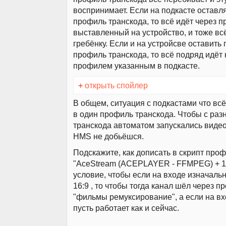
воспринимает. Если на подкасте оставля
профиль транскода, то всё идёт через 
выставленный на устройство, и тоже вс
гребёнку. Если и на устройсве оставить 
профиль транскода, то всё подряд идёт 
профилем указанным в подкасте.
+
открыть спойлер
В общем, ситуация с подкастами что всё
в один профиль транскода. Чтобы с ра
транскода автоматом запускались видео
HMS не добьёшся.
Подскажите, как дописать в скрипт про
"AceStream (ACEPLAYER - FFMPEG) + 16
условие, чтобы если на входе изначаль
16:9 , то чтобы тогда канал шёл через 
"фильмы ремуксирование", а если на вхо
пусть работает как и сейчас.