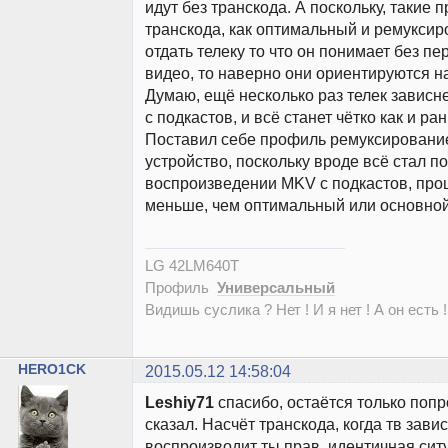
идут без транскода. А поскольку, такие 
транскода, как оптимальный и ремуксир
отдать телеку то что он понимает без п
видео, то наверно они ориентируются на
Думаю, ещё несколько раз телек зависне
с подкастов, и всё станет чётко как и ра
Поставил себе профиль ремуксирование
устройство, поскольку вроде всё стал по
воспроизведении MKV с подкастов, проц
меньше, чем оптимальный или основной
LG 42LM640T
Профиль
Универсальный
Видишь суслика ? Нет ! И я нет ! А он есть !
HERO1CK
2015.05.12 14:58:04
Leshiy71
спасибо, остаётся только попр
сказал. Насчёт транскода, когда тв завис
воспроизводит ты прав, идентичная ситу