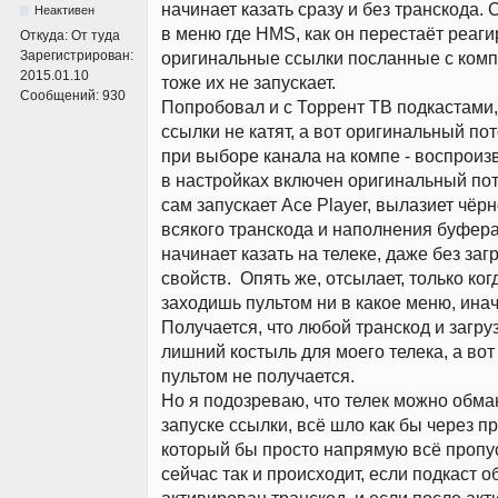
начинает казать сразу и без транскода. 
Неактивен
в меню где HMS, как он перестаёт реаги
Откуда:
От туда
Зарегистрирован:
оригинальные ссылки посланные с компа
2015.01.10
тоже их не запускает.
Сообщений:
930
Попробовал и с Торрент ТВ подкастами
ссылки не катят, а вот оригинальный пото
при выборе канала на компе - воспроизв
в настройках включен оригинальный пот
сам запускает Ace Player, вылазиет чёрн
всякого транскода и наполнения буфера
начинает казать на телеке, даже без за
свойств. Опять же, отсылает, только ког
заходишь пультом ни в какое меню, инач
Получается, что любой транскод и загруз
лишний костыль для моего телека, а вот
пультом не получается.
Но я подозреваю, что телек можно обма
запуске ссылки, всё шло как бы через п
который бы просто напрямую всё пропус
сейчас так и происходит, если подкаст о