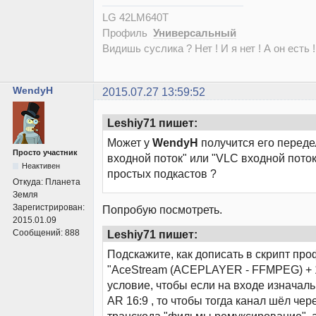
LG 42LM640T
Профиль
Универсальный
Видишь суслика ? Нет ! И я нет ! А он есть !
WendyH
2015.07.27 13:59:52
Leshiy71 пишет:
Может у
WendyH
получится его переде
Просто участник
входной поток" или "VLC входной пото
Неактивен
простых подкастов ?
Откуда:
Планета
Земля
Зарегистрирован:
Попробую посмотреть.
2015.01.09
Leshiy71 пишет:
Сообщений:
888
Подскажите, как дописать в скрипт пр
"AceStream (ACEPLAYER - FFMPEG) + 1
условие, чтобы если на входе изначаль
AR 16:9 , то чтобы тогда канал шёл че