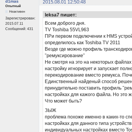
d1mas
2015.08.01 12:50:48
Опытный
Неактивен
leksa7 пишет:
Зарегистрирован:
Всем доброго дня.
2015.07.11
Сообщений:
431
TV Toshiba 55VL963
ПРи первом подключении к HMS устро
определилось как Toshiba TV 2011
Везде где можно профиль транскодир
"ремуксирование"
Не смотря на это на некоторых файлах
настройку игнорирует и запускает полн
перекодирование вместо ремукса. Поч
Единственный найденый способ решен
принудительно поставить профиль "ре
настройках для кажого файла. Но это 
Что может быть?
ЗЫЖ
проблема похоже именно в каких-то с
настройках для данного типа устройств
индивидуальных настройках вместо To