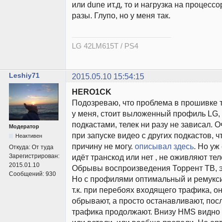
или dune ит.д, то и нагрузка на процесс
разы. Глупо, но у меня так.
LG 42LM615T / PS4
Leshiy71
2015.05.10 15:54:15
HERO1CK
Подозреваю, что проблема в прошивке т
у меня, стоит выложенный профиль LG, 
подкастами, телек ни разу не зависал. 
Модератор
при запуске видео с других подкастов, ч
Неактивен
причину не могу.
описывал здесь
. Но уж
Откуда:
От туда
Зарегистрирован:
идёт транскод или нет , не оживляют тел
2015.01.10
Обрывы воспроизведения Торрент ТВ, эт
Сообщений:
930
Но с профилями оптимальный и ремукс
т.к. при перебоях входящего трафика, о
обрывают, а просто останавливают, пос
трафика продолжают. Внизу HMS видно 