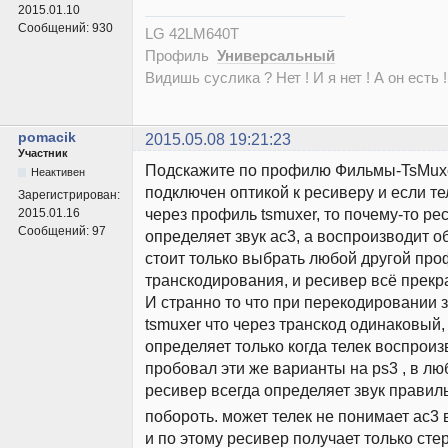
2015.01.10
Сообщений:
930
LG 42LM640T
Профиль
Универсальный
Видишь суслика ? Нет ! И я нет ! А он есть !
pomacik
2015.05.08 19:21:23
Участник
Подскажите по профилю Фильмы-TsMuxer
Неактивен
подключен оптикой к ресиверу и если те
Зарегистрирован:
через профиль tsmuxer, то почему-то ре
2015.01.16
Сообщений:
97
определяет звук ac3, а воспроизводит о
стоит только выбрать любой другой пр
транскодирования, и ресивер всё прекр
И странно то что при перекодировании з
tsmuxer что через транскод одинаковый,
определяет только когда телек воспроиз
пробовал эти же варианты на ps3 , в л
ресивер всегда определяет звук правил
побороть. может телек не понимает ac3 
и по этому ресивер получает только сте