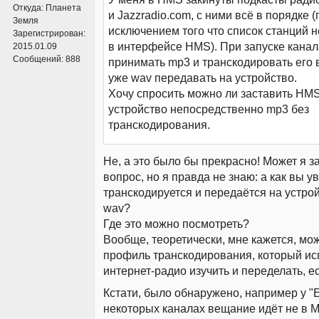
Откуда:
Планета
и Jazzradio.com, с ними всё в порядке (
Земля
исключением того что список станций 
Зарегистрирован:
в интерфейсе HMS). При запуске кана
2015.01.09
Сообщений:
888
принимать mp3 и транскодировать его в
уже wav передавать на устройство.
Хочу спросить можно ли заставить HMS
устройство непосредственно mp3 без
транскодирования.
Не, а это было бы прекрасно! Может я 
вопрос, но я правда не знаю: а как вы у
транскодируется и передаётся на устро
wav?
Где это можно посмотреть?
Вообще, теоретически, мне кажется, мо
профиль транскодирования, который ис
интернет-радио изучить и переделать, е
Кстати, было обнаружено, например у "E
некоторых каналах вещание идёт не в M