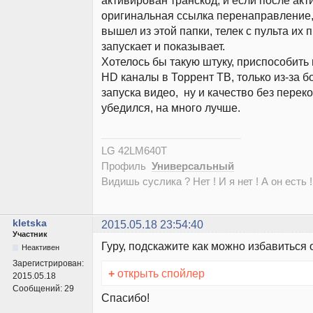
активирован транскод, и если после ак
оригинальная ссылка перенаправление, 
вышел из этой папки, телек с пульта их 
запускает и показывает.
Хотелось бы такую штуку, приспособить 
HD каналы в Торрент ТВ, только из-за б
запуска видео, ну и качество без перек
убедился, на много лучше.
LG 42LM640T
Профиль
Универсальный
Видишь суслика ? Нет ! И я нет ! А он есть !
kletska
2015.05.18 23:54:40
Участник
Гуру, подскажите как можно избавиться
Неактивен
Зарегистрирован:
+
открыть спойлер
2015.05.18
Сообщений:
29
Спасибо!