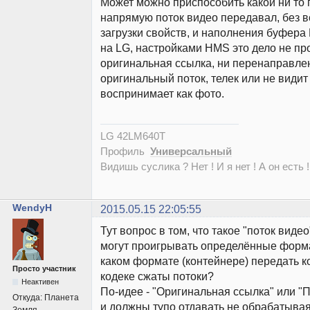
Может можно приспособить какой ни то
напрямую поток видео передавал, без в
загрузки свойств, и наполнения буфер
на LG, настройками HMS это дело не про
оригинальная ссылка, ни перенаправлен
оригинальный поток, телек или не видит
воспринимает как фото.
LG 42LM640T
Профиль
Универсальный
Видишь суслика ? Нет ! И я нет ! А он есть !
WendyH
2015.05.15 22:05:55
Тут вопрос в том, что такое "поток виде
могут проигрывать определённые форма
каком формате (контейнере) передать к
Просто участник
кодеке сжаты потоки?
Неактивен
По-идее - "Оригинальная ссылка" или 
Откуда:
Планета
и должны тупо отдавать не обрабатывая т
Земля