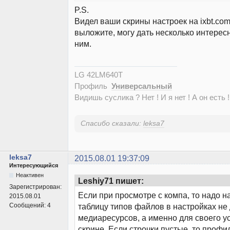
P.S.
Видел ваши скрины настроек на ixbt.com
выложите, могу дать несколько интерес
ним.
LG 42LM640T
Профиль
Универсальный
Видишь суслика ? Нет ! И я нет ! А он есть !
Спасибо сказали:
leksa7
leksa7
2015.08.01 19:37:09
Интересующийся
Неактивен
Leshiy71 пишет:
Зарегистрирован:
Если при просмотре с компа, то надо н
2015.08.01
Сообщений:
4
таблицу типов файлов в настройках не
медиаресурсов, а именно для своего ус
скрине. Если строчки пустые, то профи