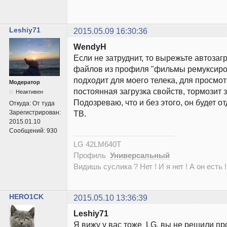
Leshiy71
2015.05.09 16:30:36
WendyH
Если не затруднит, то вырежьте автозаг
файлов из профиля "фильмы ремуксиро
подходит для моего телека, для просмотр
Модератор
постоянная загрузка свойств, тормозит 
Неактивен
Подозреваю, что и без этого, он будет о
Откуда:
От туда
Зарегистрирован:
ТВ.
2015.01.10
Сообщений:
930
LG 42LM640T
Профиль
Универсальный
Видишь суслика ? Нет ! И я нет ! А он есть !
HERO1CK
2015.05.10 13:36:39
Leshiy71
Я вижу у вас тоже LG, вы не решили пр