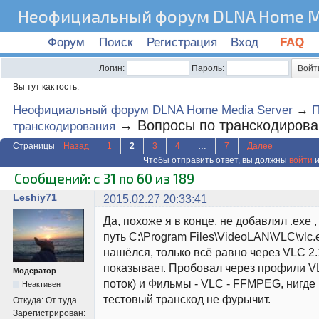
Неофициальный форум DLNA Home Me
Форум
Поиск
Регистрация
Вход
FAQ
Логин:
Пароль:
Вы тут как гость.
Неофициальный форум DLNA Home Media Server
→
→
Вопросы по транскодиров
транскодирования
Страницы
Назад
1
2
3
4
…
7
Далее
Чтобы отправить ответ, вы должны
войти
и
Сообщений: с 31 по 60 из 189
Leshiy71
2015.02.27 20:33:41
Да, похоже я в конце, не добавлял .exe 
путь C:\Program Files\VideoLAN\VLC\vlc.
нашёлся, только всё равно через VLC 2.
показывает. Пробовал через профили V
Модератор
поток) и Фильмы - VLC - FFMPEG, нигде 
Неактивен
тестовый транскод не фурычит.
Откуда:
От туда
Зарегистрирован: