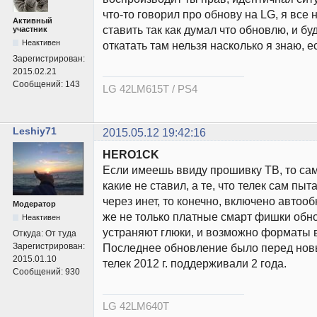
что-то говорил про обнову на LG, я все
Активный
ставить так как думал что обновлю, и бу
участник
Неактивен
откатать там нельзя насколько я знаю, е
Зарегистрирован:
2015.02.21
Сообщений:
143
LG 42LM615T / PS4
Leshiy71
2015.05.12 19:42:16
HERO1CK
Если имеешь ввиду прошивку ТВ, то са
какие не ставил, а те, что телек сам пыт
через инет, то конечно, включено автоо
Модератор
же не только платные смарт фишки обно
Неактивен
устраняют глюки, и возможно форматы 
Откуда:
От туда
Зарегистрирован:
Последнее обновление было перед новым
2015.01.10
телек 2012 г. поддерживали 2 года.
Сообщений:
930
LG 42LM640T