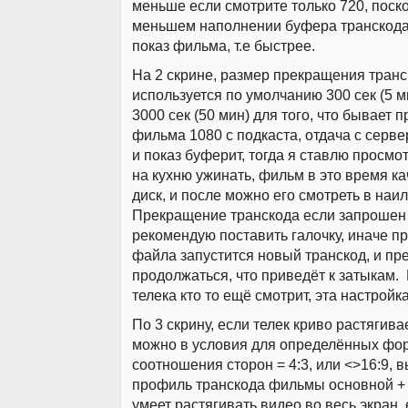
меньше если смотрите только 720, поск
меньшем наполнении буфера транскода
показ фильма, т.е быстрее.
На 2 скрине, размер прекращения транс
используется по умолчанию 300 сек (5 м
3000 сек (50 мин) для того, что бывает п
фильма 1080 с подкаста, отдача с серв
и показ буферит, тогда я ставлю просмот
на кухню ужинать, фильм в это время ка
диск, и после можно его смотреть в наи
Прекращение транскода если запрошен 
рекомендую поставить галочку, иначе пр
файла запустится новый транскод, и п
продолжаться, что приведёт к затыкам. 
телека кто то ещё смотрит, эта настройк
По 3 скрину, если телек криво растягивае
можно в условия для определённых фо
соотношения сторон = 4:3, или <>16:9, 
профиль транскода фильмы основной + 
умеет растягивать видео во весь экран,