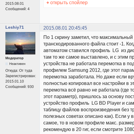
+
открыть спойлер
2015.08.01
Сообщений:
4
Leshiy71
2015.08.01 20:45:45
По 1 скрину заметил, что максимальный
транскодированного файла стоит -1. Ког
автоматом ставился профиль LG из ди
там то же самое выставлено, и с этим 
Модератор
устройства не работала перемотка в под
Неактивен
профилем Samsung 2012, где этот параме
Откуда:
От туда
Зарегистрирован:
перемотка заработала. Но даже если вр
2015.01.10
полностью копировал все настройки в э
Сообщений:
930
перемотка всё равно не работала (где 
этот параметр), пришлось за основу пос
устройство профиль LG BD Player и са
таблицу файлов воспроизведения без тр
полезных советах описано как). Если у в
самое, то в новом профиле макс. разме
рекомендую в 20 гиг, если смотрите 10