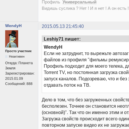
Профиль
Универсальный
Видишь суслика ? Нет ! И я нет ! А он есть !
WendyH
2015.05.13 21:45:40
Leshiy71 пишет:
WendyH
Просто участник
Если не затруднит, то вырежьте автозаг
Неактивен
файлов из профиля "фильмы ремуксир
Откуда:
Планета
Профиль подходит для моего телека, д
Земля
Torrent TV, но постоянная загрузка сво
Зарегистрирован:
запуск каналов. Подозреваю, что и без э
2015.01.09
Сообщений:
888
отдавать поток на ТВ.
Дело в том, что без загруженных свойст
бесполезен. Точнее он становится неот
(основной)". Так что он именно этим и о
Загрузка свойств происходит всего один
повторном запуске видео их не загружае