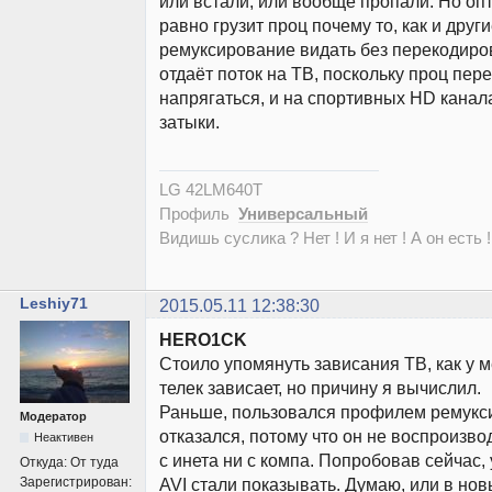
или встали, или вообще пропали. Но о
равно грузит проц почему то, как и друг
ремуксирование видать без перекодиро
отдаёт поток на ТВ, поскольку проц пер
напрягаться, и на спортивных HD кана
затыки.
LG 42LM640T
Профиль
Универсальный
Видишь суслика ? Нет ! И я нет ! А он есть !
Leshiy71
2015.05.11 12:38:30
HERO1CK
Стоило упомянуть зависания ТВ, как у м
телек зависает, но причину я вычислил.
Раньше, пользовался профилем ремукс
Модератор
отказался, потому что он не воспроизво
Неактивен
с инета ни с компа. Попробовав сейчас, 
Откуда:
От туда
Зарегистрирован:
AVI стали показывать. Думаю, или в но