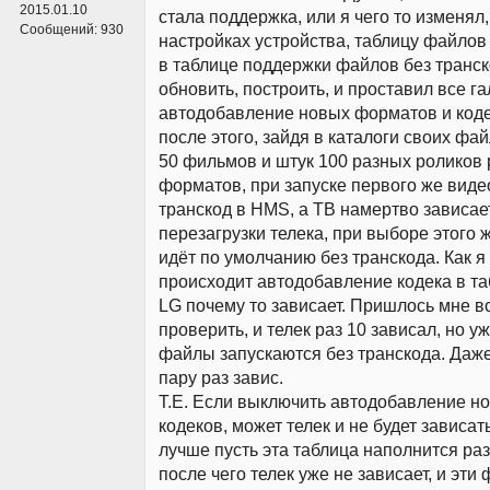
2015.01.10
стала поддержка, или я чего то изменял,
Сообщений:
930
настройках устройства, таблицу файлов
в таблице поддержки файлов без транск
обновить, построить, и проставил все га
автодобавление новых форматов и кодек
после этого, зайдя в каталоги своих фай
50 фильмов и штук 100 разных роликов
форматов, при запуске первого же виде
транскод в HMS, а ТВ намертво зависае
перезагрузки телека, при выборе этого 
идёт по умолчанию без транскода. Как 
происходит автодобавление кодека в та
LG почему то зависает. Пришлось мне в
проверить, и телек раз 10 зависал, но уж
файлы запускаются без транскода. Даже
пару раз завис.
Т.Е. Если выключить автодобавление н
кодеков, может телек и не будет зависать
лучше пусть эта таблица наполнится ра
после чего телек уже не зависает, и эти