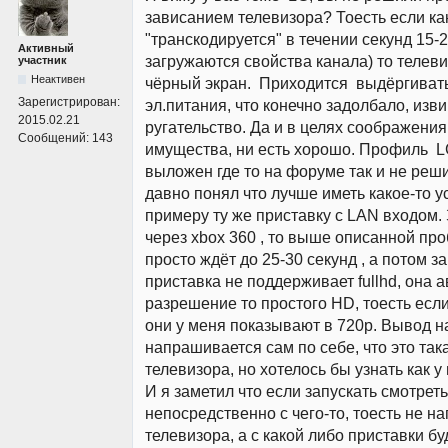
зависанием телевизора? Тоесть если ка
"транскодируется" в течении секунд 15-2
Активный
загружаются свойства канала) то телеви
участник
Неактивен
чёрный экран. Приходится выдёргиват
Зарегистрирован:
эл.питания, что конечно задолбало, изв
2015.02.21
ругательство. Да и в целях соображени
Сообщений:
143
имущества, ни есть хорошо. Профиль L
выложен где то на форуме так и не реш
давно понял что лучше иметь какое-то ус
примеру ту же приставку с LAN входом
через xbox 360 , то выше описанной про
просто ждёт до 25-30 секунд , а потом з
приставка не поддерживает fullhd, она 
разрешение то простого HD, тоесть если 
они у меня показывают в 720p. Вывод 
напрашивается сам по себе, что это так
телевизора, но хотелось бы узнать как у
И я заметил что если запускать смотре
непосредственно с чего-то, тоесть не н
телевизора, а с какой либо приставки бу