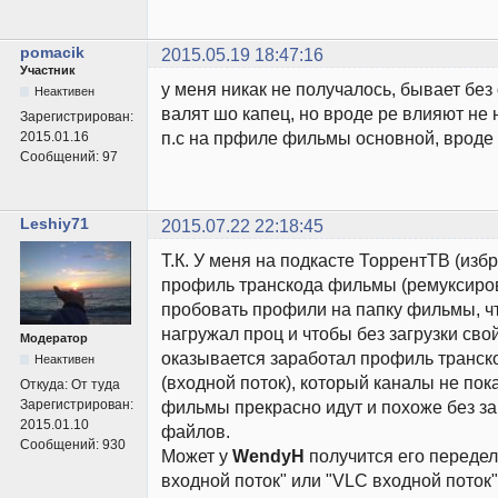
pomacik
2015.05.19 18:47:16
Участник
у меня никак не получалось, бывает без
Неактивен
валят шо капец, но вроде ре влияют не 
Зарегистрирован:
п.с на прфиле фильмы основной, вроде 
2015.01.16
Сообщений:
97
Leshiy71
2015.07.22 22:18:45
Т.К. У меня на подкасте ТоррентТВ (из
профиль транскода фильмы (ремуксирова
пробовать профили на папку фильмы, ч
нагружал проц и чтобы без загрузки свой
Модератор
оказывается заработал профиль транск
Неактивен
(входной поток), который каналы не пок
Откуда:
От туда
Зарегистрирован:
фильмы прекрасно идут и похоже без за
2015.01.10
файлов.
Сообщений:
930
Может у
WendyH
получится его переде
входной поток" или "VLC входной поток