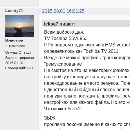
Leshiy71
2015.08.01 16:01:25
leksa7 пишет:
Всем доброго дня.
TV Toshiba 55VL963
Модератор
ПРи первом подключении к HMS устро
Неактивен
определилось как Toshiba TV 2011
Откуда:
От туда
Везде где можно профиль транскодир
Зарегистрирован:
2015.01.10
"ремуксирование"
Сообщений:
930
Не смотря на это на некоторых файлах
настройку игнорирует и запускает полн
перекодирование вместо ремукса. Поч
Единственный найденый способ решен
принудительно поставить профиль "ре
настройках для кажого файла. Но это 
Что может быть?
ЗЫЖ
проблема похоже именно в каких-то с