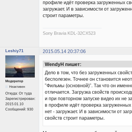
профиле идёт проверка загруженных сво
загружает. И в зависимости от загружен
строит параметры.
Sony Bravia KDL-32CX523
Leshiy71
2015.05.14 20:37:06
WendyH пишет:
Дело в том, что без загруженных свойс
бесполезен. Точнее он становится нео
Модератор
"Фильмы (основной)". Так что он именн
Неактивен
отличается. Загрузка свойств происход
Откуда:
От туда
и при повторном запуске видео их не з
Зарегистрирован:
2015.01.10
в профиле идёт проверка загруженных 
Сообщений:
930
нет - загружает. И в зависимости от за
свойств строит параметры.