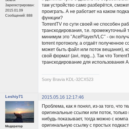
там устройство само разберётся, сможет
Зарегистрирован:
2015.01.09
проиграть. А не работает на каком подка
Сообщений:
888
функции?
TorrentTV по сути своей не способен раб
транскодирования, т.е. промежуточный 
минимум это "AcePlayer/VLC" - он полу
torrent протоколу, а отдаёт полученное 
может быть файл или поток вещания), к
свой формат (avi, mpg...). Так что Torren
транскодирование для использования Ac
Sony Bravia KDL-32CX523
Leshiy71
2015.05.16 12:17:46
Проблема, как я понял, из-за того, что 
оригинальные ссылки или поток, только 
нибудь показывает, тогда можно с компа
оригинальную ссылку с простых подкасто
Модератор