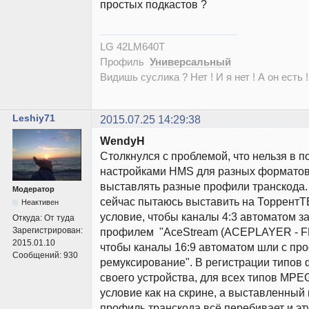
простых подкастов ?
LG 42LM640T
Профиль
Универсальный
Видишь суслика ? Нет ! И я нет ! А он есть !
Leshiy71
2015.07.25 14:29:38
WendyH
Столкнулся с проблемой, что нельзя в п
настройками HMS для разных форматов
выставлять разные профили транскода.
Модератор
сейчас пытаюсь выставить на ТоррентТВ
Неактивен
условие, чтобы каналы 4:3 автоматом з
Откуда:
От туда
Зарегистрирован:
профилем "AceStream (ACEPLAYER - FF
2015.01.10
чтобы каналы 16:9 автоматом шли с п
Сообщений:
930
ремуксирование". В регистрации типов 
своего устройства, для всех типов MP
условие как на скрине, а выставленный 
профиль транскода всё перебивает и эт