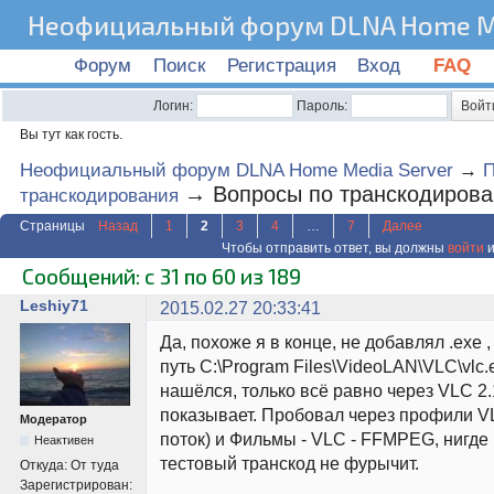
Неофициальный форум DLNA Home Me
Форум
Поиск
Регистрация
Вход
FAQ
Логин:
Пароль:
Вы тут как гость.
Неофициальный форум DLNA Home Media Server
→
→
Вопросы по транскодиров
транскодирования
Страницы
Назад
1
2
3
4
…
7
Далее
Чтобы отправить ответ, вы должны
войти
и
Сообщений: с 31 по 60 из 189
Leshiy71
2015.02.27 20:33:41
Да, похоже я в конце, не добавлял .exe 
путь C:\Program Files\VideoLAN\VLC\vlc.
нашёлся, только всё равно через VLC 2.
показывает. Пробовал через профили V
Модератор
поток) и Фильмы - VLC - FFMPEG, нигде 
Неактивен
тестовый транскод не фурычит.
Откуда:
От туда
Зарегистрирован: