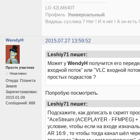
LG 42LM640T
Профиль
Универсальный
Видишь суслика ? Нет ! И я нет ! А он есть !
WendyH
2015.07.27 13:59:52
Leshiy71 пишет:
Может у
WendyH
получится его переде
Просто участник
входной поток" или "VLC входной пото
Неактивен
простых подкастов ?
Откуда:
Планета
Земля
Зарегистрирован:
Попробую посмотреть.
2015.01.09
Leshiy71 пишет:
Сообщений:
888
Подскажите, как дописать в скрипт пр
"AceStream (ACEPLAYER - FFMPEG) + 1
условие, чтобы если на входе изначаль
AR 16:9 , то чтобы тогда канал шёл че