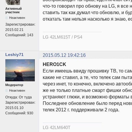
что-то говорил про обнову на LG, я все
Активный
ставить так как думал что обновлю, и бу
участник
Неактивен
откатать там нельзя насколько я знаю, е
Зарегистрирован:
2015.02.21
Сообщений:
143
LG 42LM615T / PS4
Leshiy71
2015.05.12 19:42:16
HERO1CK
Если имеешь ввиду прошивку ТВ, то са
какие не ставил, а те, что телек сам пыт
через инет, то конечно, включено автоо
Модератор
же не только платные смарт фишки обно
Неактивен
устраняют глюки, и возможно форматы 
Откуда:
От туда
Зарегистрирован:
Последнее обновление было перед новым
2015.01.10
телек 2012 г. поддерживали 2 года.
Сообщений:
930
LG 42LM640T