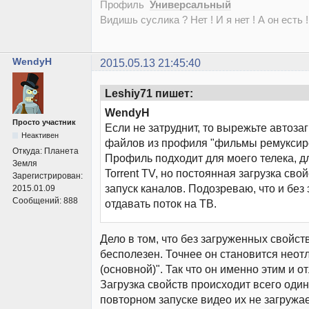
Профиль
Универсальный
Видишь суслика ? Нет ! И я нет ! А он есть !
WendyH
2015.05.13 21:45:40
Leshiy71 пишет:
WendyH
Просто участник
Если не затруднит, то вырежьте автозаг
Неактивен
файлов из профиля "фильмы ремуксир
Откуда:
Планета
Профиль подходит для моего телека, д
Земля
Torrent TV, но постоянная загрузка сво
Зарегистрирован:
запуск каналов. Подозреваю, что и без э
2015.01.09
Сообщений:
888
отдавать поток на ТВ.
Дело в том, что без загруженных свойст
бесполезен. Точнее он становится неот
(основной)". Так что он именно этим и о
Загрузка свойств происходит всего один
повторном запуске видео их не загружае