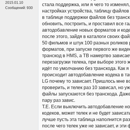
2015.01.10
стала поддержка, или я чего то изменял,
Сообщений:
930
настройках устройства, таблицу файлов
в таблице поддержки файлов без транск
обновить, построить, и проставил все га
автодобавление новых форматов и кодек
после этого, зайдя в каталоги своих фай
50 фильмов и штук 100 разных роликов
форматов, при запуске первого же виде
транскод в HMS, а ТВ намертво зависае
перезагрузки телека, при выборе этого 
идёт по умолчанию без транскода. Как 
происходит автодобавление кодека в та
LG почему то зависает. Пришлось мне в
проверить, и телек раз 10 зависал, но уж
файлы запускаются без транскода. Даже
пару раз завис.
Т.Е. Если выключить автодобавление н
кодеков, может телек и не будет зависать
лучше пусть эта таблица наполнится ра
после чего телек уже не зависает, и эти