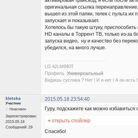
активирован транскод, и если после ак
оригинальная ссылка перенаправление, 
вышел из этой папки, телек с пульта их 
запускает и показывает.
Хотелось бы такую штуку, приспособить 
HD каналы в Торрент ТВ, только из-за б
запуска видео, ну и качество без перек
убедился, на много лучше.
LG 42LM640T
Профиль
Универсальный
Видишь суслика ? Нет ! И я нет ! А он есть !
kletska
2015.05.18 23:54:40
Участник
Гуру, подскажите как можно избавиться
Неактивен
Зарегистрирован:
+
открыть спойлер
2015.05.18
Сообщений:
29
Спасибо!