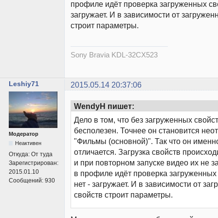
профиле идёт проверка загруженных сво
загружает. И в зависимости от загружен
строит параметры.
Sony Bravia KDL-32CX523
Leshiy71
2015.05.14 20:37:06
WendyH пишет:
Дело в том, что без загруженных свойс
бесполезен. Точнее он становится нео
Модератор
"Фильмы (основной)". Так что он именн
Неактивен
отличается. Загрузка свойств происход
Откуда:
От туда
и при повторном запуске видео их не з
Зарегистрирован:
2015.01.10
в профиле идёт проверка загруженных 
Сообщений:
930
нет - загружает. И в зависимости от за
свойств строит параметры.