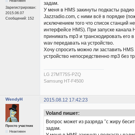
Неактивен
задам.
Зарегистрирован:
У меня в HMS закинуты подкасты радио
2015.06.07
Jazzradio.com, с ними всё в порядке (по
Сообщений:
152
исключением того что список станций н
интерфейсе HMS). При запуске канала 
принимать mp3 и транскодировать его в 
wav передавать на устройство.
Хочу спросить можно ли заставить HMS 
устройство непосредственно mp3 без т
LG 27MT75S-PZQ
Samsung HT-F4500
WendyH
2015.08.12 17:42:23
Voland пишет:
Вопрос может из разряда "с жиру бесит
Просто участник
задам.
Неактивен
У меня в HMS закинуты подкасты ради