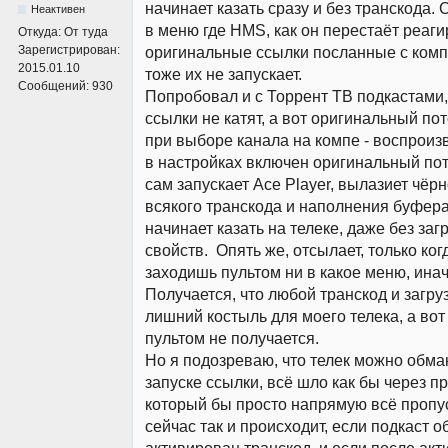
начинает казать сразу и без транскода. 
Неактивен
в меню где HMS, как он перестаёт реаги
Откуда:
От туда
Зарегистрирован:
оригинальные ссылки посланные с компа
2015.01.10
тоже их не запускает.
Сообщений:
930
Попробовал и с Торрент ТВ подкастами
ссылки не катят, а вот оригинальный пото
при выборе канала на компе - воспроизв
в настройках включен оригинальный пот
сам запускает Ace Player, вылазиет чёрн
всякого транскода и наполнения буфера
начинает казать на телеке, даже без за
свойств. Опять же, отсылает, только ког
заходишь пультом ни в какое меню, инач
Получается, что любой транскод и загруз
лишний костыль для моего телека, а вот
пультом не получается.
Но я подозреваю, что телек можно обма
запуске ссылки, всё шло как бы через п
который бы просто напрямую всё пропус
сейчас так и происходит, если подкаст о