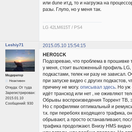
или dune ит.д, то и нагрузка на процесс
разы. Глупо, но у меня так.
LG 42LM615T / PS4
Leshiy71
2015.05.10 15:54:15
HERO1CK
Подозреваю, что проблема в прошивке т
у меня, стоит выложенный профиль LG, 
подкастами, телек ни разу не зависал. 
Модератор
при запуске видео с других подкастов, ч
Неактивен
причину не могу.
описывал здесь
. Но уж
Откуда:
От туда
Зарегистрирован:
идёт транскод или нет , не оживляют тел
2015.01.10
Обрывы воспроизведения Торрент ТВ, эт
Сообщений:
930
Но с профилями оптимальный и ремукс
т.к. при перебоях входящего трафика, о
обрывают, а просто останавливают, пос
трафика продолжают. Внизу HMS видно 