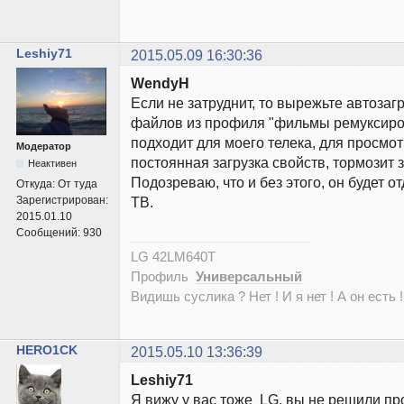
Leshiy71
2015.05.09 16:30:36
WendyH
Если не затруднит, то вырежьте автозаг
файлов из профиля "фильмы ремуксиро
подходит для моего телека, для просмотр
Модератор
постоянная загрузка свойств, тормозит 
Неактивен
Подозреваю, что и без этого, он будет о
Откуда:
От туда
Зарегистрирован:
ТВ.
2015.01.10
Сообщений:
930
LG 42LM640T
Профиль
Универсальный
Видишь суслика ? Нет ! И я нет ! А он есть !
HERO1CK
2015.05.10 13:36:39
Leshiy71
Я вижу у вас тоже LG, вы не решили пр