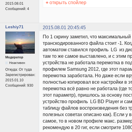
+
открыть спойлер
2015.08.01
Сообщений:
4
Leshiy71
2015.08.01 20:45:45
По 1 скрину заметил, что максимальный
транскодированного файла стоит -1. Ког
автоматом ставился профиль LG из ди
там то же самое выставлено, и с этим 
Модератор
устройства не работала перемотка в под
Неактивен
профилем Samsung 2012, где этот параме
Откуда:
От туда
Зарегистрирован:
перемотка заработала. Но даже если вр
2015.01.10
полностью копировал все настройки в э
Сообщений:
930
перемотка всё равно не работала (где 
этот параметр), пришлось за основу пос
устройство профиль LG BD Player и са
таблицу файлов воспроизведения без тр
полезных советах описано как). Если у в
самое, то в новом профиле макс. разме
рекомендую в 20 гиг, если смотрите 10