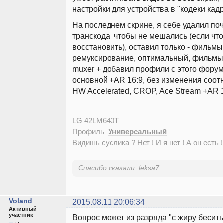
настройки для устройства в "кодеки кадр
На последнем скрине, я себе удалил по
транскода, чтобы не мешались (если чт
восстановить), оставил только - фильмы
ремуксирование, оптимальный, фильмы
muxer + добавил профили с этого фору
основной +AR 16:9, без изменения соот
HW Accelerated, CROP, Ace Stream +AR 1
LG 42LM640T
Профиль
Универсальный
Видишь суслика ? Нет ! И я нет ! А он есть !
Спасибо сказали:
leksa7
Voland
2015.08.11 20:06:34
Активный
участник
Вопрос может из разряда "с жиру бесить