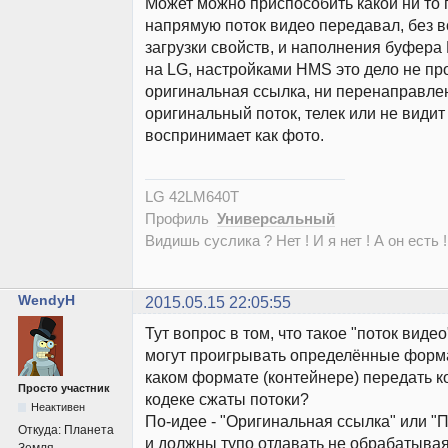
Может можно приспособить какой ни то
напрямую поток видео передавал, без в
загрузки свойств, и наполнения буфер
на LG, настройками HMS это дело не про
оригинальная ссылка, ни перенаправлен
оригинальный поток, телек или не видит
воспринимает как фото.
LG 42LM640T
Профиль
Универсальный
Видишь суслика ? Нет ! И я нет ! А он есть !
WendyH
2015.05.15 22:05:55
Тут вопрос в том, что такое "поток виде
могут проигрывать определённые форма
каком формате (контейнере) передать к
Просто участник
кодеке сжаты потоки?
Неактивен
По-идее - "Оригинальная ссылка" или 
Откуда:
Планета
и должны тупо отдавать не обрабатывая т
Земля