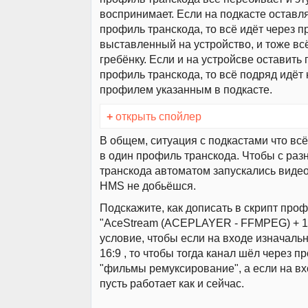
воспринимает. Если на подкасте оставля
профиль транскода, то всё идёт через 
выставленный на устройство, и тоже вс
гребёнку. Если и на устройсве оставить 
профиль транскода, то всё подряд идёт 
профилем указанным в подкасте.
+
открыть спойлер
В общем, ситуация с подкастами что всё
в один профиль транскода. Чтобы с ра
транскода автоматом запускались видео
HMS не добьёшся.
Подскажите, как дописать в скрипт про
"AceStream (ACEPLAYER - FFMPEG) + 16
условие, чтобы если на входе изначаль
16:9 , то чтобы тогда канал шёл через 
"фильмы ремуксирование", а если на вхо
пусть работает как и сейчас.