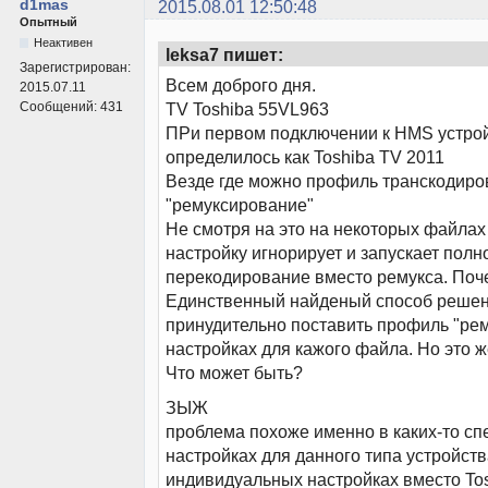
d1mas
2015.08.01 12:50:48
Опытный
Неактивен
leksa7 пишет:
Зарегистрирован:
Всем доброго дня.
2015.07.11
Сообщений:
431
TV Toshiba 55VL963
ПРи первом подключении к HMS устро
определилось как Toshiba TV 2011
Везде где можно профиль транскодир
"ремуксирование"
Не смотря на это на некоторых файлах
настройку игнорирует и запускает полн
перекодирование вместо ремукса. Поч
Единственный найденый способ решен
принудительно поставить профиль "ре
настройках для кажого файла. Но это 
Что может быть?
ЗЫЖ
проблема похоже именно в каких-то с
настройках для данного типа устройств
индивидуальных настройках вместо To