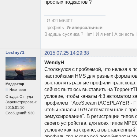
простых подкастов ?
LG 42LM640T
Профиль
Универсальный
Видишь суслика ? Нет ! И я нет ! А он есть !
Leshiy71
2015.07.25 14:29:38
WendyH
Столкнулся с проблемой, что нельзя в п
настройками HMS для разных форматов
выставлять разные профили транскода.
Модератор
сейчас пытаюсь выставить на ТоррентТВ
Неактивен
условие, чтобы каналы 4:3 автоматом з
Откуда:
От туда
Зарегистрирован:
профилем "AceStream (ACEPLAYER - FF
2015.01.10
чтобы каналы 16:9 автоматом шли с п
Сообщений:
930
ремуксирование". В регистрации типов 
своего устройства, для всех типов MP
условие как на скрине, а выставленный 
профиль транскода всё перебивает и эт