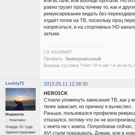
или встали, или вообще пропали. Но о
равно грузит проц почему то, как и друг
ремуксирование видать без перекодиро
отдаёт поток на ТВ, поскольку проц пер
напрягаться, и на спортивных HD кана
затыки.
LG 42LM640T
Профиль
Универсальный
Видишь суслика ? Нет ! И я нет ! А он есть !
Leshiy71
2015.05.11 12:38:30
HERO1CK
Стоило упомянуть зависания ТВ, как у м
телек зависает, но причину я вычислил.
Раньше, пользовался профилем ремукс
Модератор
отказался, потому что он не воспроизво
Неактивен
с инета ни с компа. Попробовав сейчас, 
Откуда:
От туда
Зарегистрирован:
AVI стали показывать. Думаю, или в но