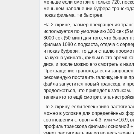
меньше если смотрите только 720, поск
меньшем наполнении буфера транскода
показ фильма, т.е быстрее.
На 2 скрине, размер прекращения транс
используется по умолчанию 300 сек (5 м
3000 сек (50 мин) для того, что бывает п
фильма 1080 с подкаста, отдача с серв
и показ буферит, тогда я ставлю просмот
на кухню ужинать, фильм в это время ка
диск, и после можно его смотреть в наи
Прекращение транскода если запрошен 
рекомендую поставить галочку, иначе пр
файла запустится новый транскод, и п
продолжаться, что приведёт к затыкам. 
телека кто то ещё смотрит, эта настройк
По 3 скрину, если телек криво растягивае
можно в условия для определённых фо
соотношения сторон = 4:3, или <>16:9, 
профиль транскода фильмы основной + 
умеет растягивать видео во весь экран,