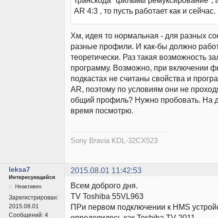
транскода "фильмы ремуксирование", а
AR 4:3 , то пусть работает как и сейчас.
Хм, идея то нормальная - для разных с
разные профили. И как-бы должно работ
теоретически. Раз такая возможность з
программу. Возможно, при включении ф
подкастах не считаны свойства и програ
AR, поэтому по условиям они не проходя
общий профиль? Нужно пробовать. На до
время посмотрю.
Sony Bravia KDL-32CX523
leksa7
2015.08.01 11:42:53
Интересующийся
Всем доброго дня.
Неактивен
TV Toshiba 55VL963
Зарегистрирован:
ПРи первом подключении к HMS устрой
2015.08.01
Сообщений:
4
определилось как Toshiba TV 2011