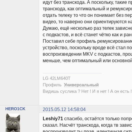
идут без транскода. А поскольку, такие 
транскода, как оптимальный и ремуксир
отдать телеку то что он понимает без п
видео, то наверно они ориентируются на
Думаю, ещё несколько раз телек зависне
с подкастов, и всё станет чётко как и ра
Поставил себе профиль ремуксирование
устройство, поскольку вроде всё стал по
воспроизведении MKV с подкастов, проц
меньше, чем оптимальный или основной
LG 42LM640T
Профиль
Универсальный
Видишь суслика ? Нет ! И я нет ! А он есть !
HERO1CK
2015.05.12 14:58:04
Leshiy71
спасибо, остаётся только попр
сказал. Насчёт транскода, когда тв завис
воспроизводит ты прав, идентичная ситу