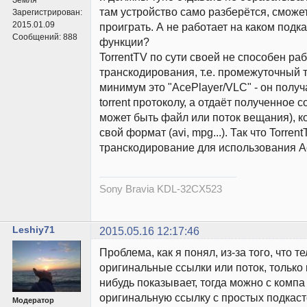
там устройство само разберётся, сможет
Зарегистрирован:
2015.01.09
проиграть. А не работает на каком подка
Сообщений:
888
функции?
TorrentTV по сути своей не способен раб
транскодирования, т.е. промежуточный 
минимум это "AcePlayer/VLC" - он полу
torrent протоколу, а отдаёт полученное 
может быть файл или поток вещания), к
свой формат (avi, mpg...). Так что Torren
транскодирование для использования Ac
Sony Bravia KDL-32CX523
Leshiy71
2015.05.16 12:17:46
Проблема, как я понял, из-за того, что 
оригинальные ссылки или поток, только 
нибудь показывает, тогда можно с компа
оригинальную ссылку с простых подкасто
Модератор