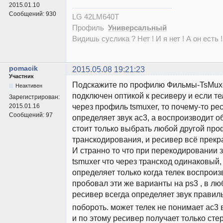
2015.01.10
Сообщений:
930
LG 42LM640T
Профиль
Универсальный
Видишь суслика ? Нет ! И я нет ! А он есть !
pomacik
2015.05.08 19:21:23
Участник
Подскажите по профилю Фильмы-TsMuxer
Неактивен
подключен оптикой к ресиверу и если те
Зарегистрирован:
через профиль tsmuxer, то почему-то ре
2015.01.16
Сообщений:
97
определяет звук ac3, а воспроизводит о
стоит только выбрать любой другой пр
транскодирования, и ресивер всё прекр
И странно то что при перекодировании з
tsmuxer что через транскод одинаковый,
определяет только когда телек воспроиз
пробовал эти же варианты на ps3 , в л
ресивер всегда определяет звук правил
побороть. может телек не понимает ac3 
и по этому ресивер получает только сте