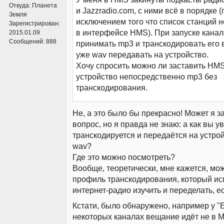
Откуда:
Планета
и Jazzradio.com, с ними всё в порядке (
Земля
исключением того что список станций 
Зарегистрирован:
в интерфейсе HMS). При запуске кана
2015.01.09
Сообщений:
888
принимать mp3 и транскодировать его в
уже wav передавать на устройство.
Хочу спросить можно ли заставить HMS
устройство непосредственно mp3 без
транскодирования.
Не, а это было бы прекрасно! Может я 
вопрос, но я правда не знаю: а как вы у
транскодируется и передаётся на устро
wav?
Где это можно посмотреть?
Вообще, теоретически, мне кажется, мо
профиль транскодирования, который ис
интернет-радио изучить и переделать, е
Кстати, было обнаружено, например у "E
некоторых каналах вещание идёт не в M