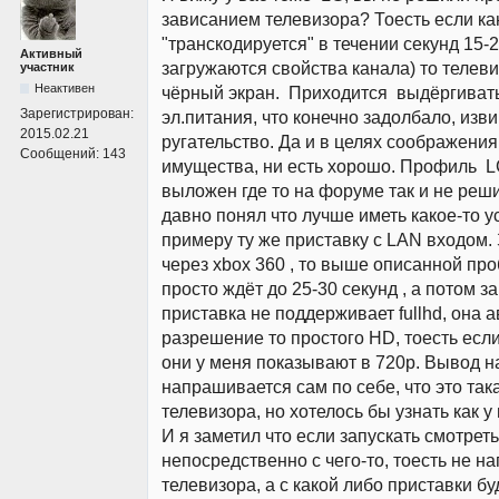
зависанием телевизора? Тоесть если ка
"транскодируется" в течении секунд 15-2
Активный
загружаются свойства канала) то телеви
участник
Неактивен
чёрный экран. Приходится выдёргиват
Зарегистрирован:
эл.питания, что конечно задолбало, изв
2015.02.21
ругательство. Да и в целях соображени
Сообщений:
143
имущества, ни есть хорошо. Профиль L
выложен где то на форуме так и не реш
давно понял что лучше иметь какое-то ус
примеру ту же приставку с LAN входом
через xbox 360 , то выше описанной про
просто ждёт до 25-30 секунд , а потом з
приставка не поддерживает fullhd, она 
разрешение то простого HD, тоесть если 
они у меня показывают в 720p. Вывод 
напрашивается сам по себе, что это так
телевизора, но хотелось бы узнать как у
И я заметил что если запускать смотре
непосредственно с чего-то, тоесть не н
телевизора, а с какой либо приставки бу