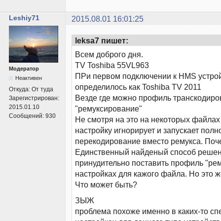
Leshiy71
2015.08.01 16:01:25
leksa7 пишет:
Всем доброго дня.
TV Toshiba 55VL963
Модератор
ПРи первом подключении к HMS устро
Неактивен
определилось как Toshiba TV 2011
Откуда:
От туда
Везде где можно профиль транскодир
Зарегистрирован:
2015.01.10
"ремуксирование"
Сообщений:
930
Не смотря на это на некоторых файлах
настройку игнорирует и запускает полн
перекодирование вместо ремукса. Поч
Единственный найденый способ решен
принудительно поставить профиль "ре
настройках для кажого файла. Но это 
Что может быть?
ЗЫЖ
проблема похоже именно в каких-то с