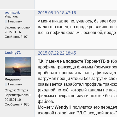
pomacik
2015.05.19 18:47:16
Участник
у меня никак не получалось, бывает без
Неактивен
валят шо капец, но вроде ре влияют не 
Зарегистрирован:
п.с на прфиле фильмы основной, вроде 
2015.01.16
Сообщений:
97
Leshiy71
2015.07.22 22:18:45
Т.К. У меня на подкасте ТоррентТВ (из
профиль транскода фильмы (ремуксирова
пробовать профили на папку фильмы, ч
нагружал проц и чтобы без загрузки свой
Модератор
оказывается заработал профиль транск
Неактивен
(входной поток), который каналы не пок
Откуда:
От туда
Зарегистрирован:
фильмы прекрасно идут и похоже без за
2015.01.10
файлов.
Сообщений:
930
Может у
WendyH
получится его переде
входной поток" или "VLC входной поток