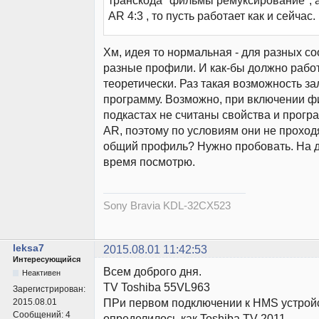
транскода "фильмы ремуксирование", а
AR 4:3 , то пусть работает как и сейчас.
Хм, идея то нормальная - для разных с
разные профили. И как-бы должно работ
теоретически. Раз такая возможность з
программу. Возможно, при включении ф
подкастах не считаны свойства и програ
AR, поэтому по условиям они не проходя
общий профиль? Нужно пробовать. На до
время посмотрю.
Sony Bravia KDL-32CX523
leksa7
2015.08.01 11:42:53
Интересующийся
Всем доброго дня.
Неактивен
TV Toshiba 55VL963
Зарегистрирован:
ПРи первом подключении к HMS устрой
2015.08.01
Сообщений:
4
определилось как Toshiba TV 2011