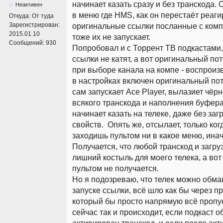
начинает казать сразу и без транскода. 
Неактивен
в меню где HMS, как он перестаёт реаги
Откуда:
От туда
Зарегистрирован:
оригинальные ссылки посланные с компа
2015.01.10
тоже их не запускает.
Сообщений:
930
Попробовал и с Торрент ТВ подкастами
ссылки не катят, а вот оригинальный пото
при выборе канала на компе - воспроизв
в настройках включен оригинальный пот
сам запускает Ace Player, вылазиет чёрн
всякого транскода и наполнения буфера
начинает казать на телеке, даже без за
свойств. Опять же, отсылает, только ког
заходишь пультом ни в какое меню, инач
Получается, что любой транскод и загруз
лишний костыль для моего телека, а вот
пультом не получается.
Но я подозреваю, что телек можно обма
запуске ссылки, всё шло как бы через п
который бы просто напрямую всё пропус
сейчас так и происходит, если подкаст о