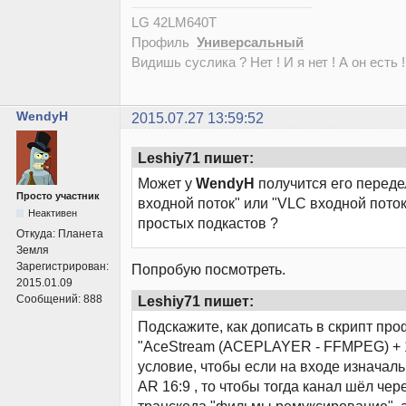
LG 42LM640T
Профиль
Универсальный
Видишь суслика ? Нет ! И я нет ! А он есть !
WendyH
2015.07.27 13:59:52
Leshiy71 пишет:
Может у
WendyH
получится его переде
Просто участник
входной поток" или "VLC входной пото
Неактивен
простых подкастов ?
Откуда:
Планета
Земля
Зарегистрирован:
Попробую посмотреть.
2015.01.09
Leshiy71 пишет:
Сообщений:
888
Подскажите, как дописать в скрипт пр
"AceStream (ACEPLAYER - FFMPEG) + 1
условие, чтобы если на входе изначаль
AR 16:9 , то чтобы тогда канал шёл че