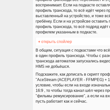
воспринимает. Если на подкасте оставля
профиль транскода, то всё идёт через 
выставленный на устройство, и тоже вс
гребёнку. Если и на устройсве оставить 
профиль транскода, то всё подряд идёт 
профилем указанным в подкасте.
+
открыть спойлер
В общем, ситуация с подкастами что всё
в один профиль транскода. Чтобы с ра
транскода автоматом запускались видео
HMS не добьёшся.
Подскажите, как дописать в скрипт про
"AceStream (ACEPLAYER - FFMPEG) + 16
условие, чтобы если на входе изначаль
16:9 , то чтобы тогда канал шёл через 
"фильмы ремуксирование", а если на вхо
пусть работает как и сейчас.