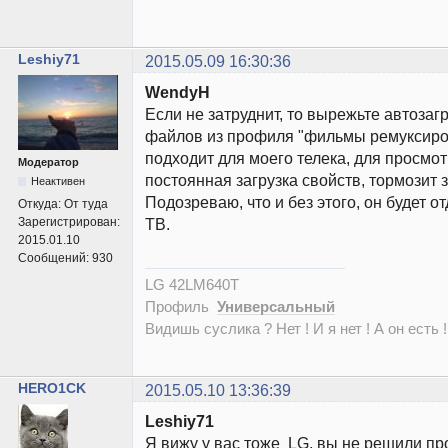
Leshiy71
2015.05.09 16:30:36
WendyH
Если не затруднит, то вырежьте автозаг
файлов из профиля "фильмы ремуксиро
подходит для моего телека, для просмотр
Модератор
постоянная загрузка свойств, тормозит 
Неактивен
Подозреваю, что и без этого, он будет о
Откуда:
От туда
Зарегистрирован:
ТВ.
2015.01.10
Сообщений:
930
LG 42LM640T
Профиль
Универсальный
Видишь суслика ? Нет ! И я нет ! А он есть !
HERO1CK
2015.05.10 13:36:39
Leshiy71
Я вижу у вас тоже LG, вы не решили пр