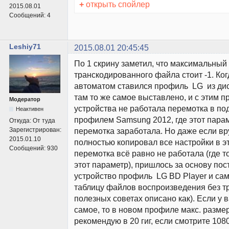
+
открыть спойлер
2015.08.01
Сообщений:
4
Leshiy71
2015.08.01 20:45:45
По 1 скрину заметил, что максимальный
транскодированного файла стоит -1. Ког
автоматом ставился профиль LG из ди
там то же самое выставлено, и с этим 
Модератор
устройства не работала перемотка в под
Неактивен
профилем Samsung 2012, где этот параме
Откуда:
От туда
Зарегистрирован:
перемотка заработала. Но даже если вр
2015.01.10
полностью копировал все настройки в э
Сообщений:
930
перемотка всё равно не работала (где 
этот параметр), пришлось за основу пос
устройство профиль LG BD Player и са
таблицу файлов воспроизведения без тр
полезных советах описано как). Если у в
самое, то в новом профиле макс. разме
рекомендую в 20 гиг, если смотрите 10