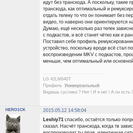
идут без транскода. А поскольку, такие 
транскода, как оптимальный и ремуксир
отдать телеку то что он понимает без п
видео, то наверно они ориентируются на
Думаю, ещё несколько раз телек зависне
с подкастов, и всё станет чётко как и ра
Поставил себе профиль ремуксирование
устройство, поскольку вроде всё стал по
воспроизведении MKV с подкастов, проц
меньше, чем оптимальный или основной
LG 42LM640T
Профиль
Универсальный
Видишь суслика ? Нет ! И я нет ! А он есть !
HERO1CK
2015.05.12 14:58:04
Leshiy71
спасибо, остаётся только попр
сказал. Насчёт транскода, когда тв завис
воспроизводит ты прав, идентичная ситу