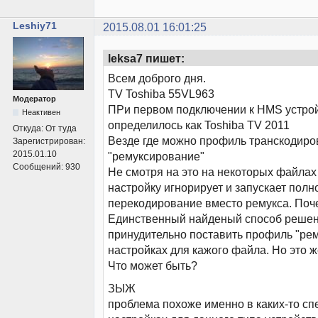
Leshiy71
2015.08.01 16:01:25
leksa7 пишет:
Всем доброго дня.
TV Toshiba 55VL963
Модератор
ПРи первом подключении к HMS устро
Неактивен
определилось как Toshiba TV 2011
Откуда:
От туда
Везде где можно профиль транскодир
Зарегистрирован:
2015.01.10
"ремуксирование"
Сообщений:
930
Не смотря на это на некоторых файлах
настройку игнорирует и запускает полн
перекодирование вместо ремукса. Поч
Единственный найденый способ решен
принудительно поставить профиль "ре
настройках для кажого файла. Но это 
Что может быть?
ЗЫЖ
проблема похоже именно в каких-то с