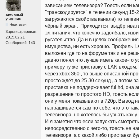
зависанием телевизора? Тоесть если ка
"транскодируется" в течении секунд 15-2
Активный
загружаются свойства канала) то телеви
участник
Неактивен
чёрный экран. Приходится выдёргиват
Зарегистрирован:
эл.питания, что конечно задолбало, изв
2015.02.21
ругательство. Да и в целях соображени
Сообщений:
143
имущества, ни есть хорошо. Профиль L
выложен где то на форуме так и не реш
давно понял что лучше иметь какое-то ус
примеру ту же приставку с LAN входом
через xbox 360 , то выше описанной про
просто ждёт до 25-30 секунд , а потом з
приставка не поддерживает fullhd, она 
разрешение то простого HD, тоесть если 
они у меня показывают в 720p. Вывод 
напрашивается сам по себе, что это так
телевизора, но хотелось бы узнать как у
И я заметил что если запускать смотре
непосредственно с чего-то, тоесть не н
телевизора, а с какой либо приставки бу