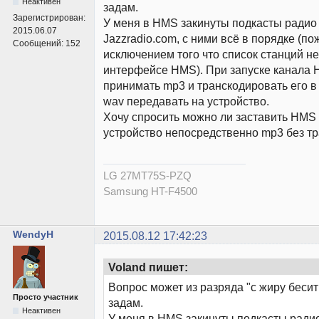
Неактивен
задам.
Зарегистрирован:
У меня в HMS закинуты подкасты радио
2015.06.07
Jazzradio.com, с ними всё в порядке (по
Сообщений:
152
исключением того что список станций н
интерфейсе HMS). При запуске канала 
принимать mp3 и транскодировать его в 
wav передавать на устройство.
Хочу спросить можно ли заставить HMS 
устройство непосредственно mp3 без т
LG 27MT75S-PZQ
Samsung HT-F4500
WendyH
2015.08.12 17:42:23
Voland пишет:
Вопрос может из разряда "с жиру бесит
Просто участник
задам.
Неактивен
У меня в HMS закинуты подкасты ради