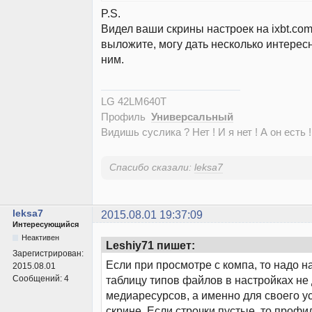
P.S.
Видел ваши скрины настроек на ixbt.com
выложите, могу дать несколько интерес
ним.
LG 42LM640T
Профиль
Универсальный
Видишь суслика ? Нет ! И я нет ! А он есть !
Спасибо сказали:
leksa7
leksa7
2015.08.01 19:37:09
Интересующийся
Неактивен
Leshiy71 пишет:
Зарегистрирован:
Если при просмотре с компа, то надо н
2015.08.01
Сообщений:
4
таблицу типов файлов в настройках не
медиаресурсов, а именно для своего ус
скрине. Если строчки пустые, то профи