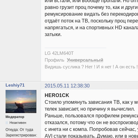
или встали, или вообще пропали. Но о
равно грузит проц почему то, как и друг
ремуксирование видать без перекодиро
отдаёт поток на ТВ, поскольку проц пер
напрягаться, и на спортивных HD кана
затыки.
LG 42LM640T
Профиль
Универсальный
Видишь суслика ? Нет ! И я нет ! А он есть !
Leshiy71
2015.05.11 12:38:30
HERO1CK
Стоило упомянуть зависания ТВ, как у м
телек зависает, но причину я вычислил.
Раньше, пользовался профилем ремукс
Модератор
отказался, потому что он не воспроизво
Неактивен
с инета ни с компа. Попробовав сейчас, 
Откуда:
От туда
Зарегистрирован:
AVI стали показывать. Думаю, или в но