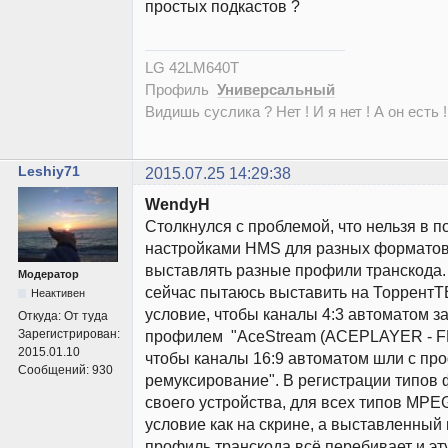
простых подкастов ?
LG 42LM640T
Профиль
Универсальный
Видишь суслика ? Нет ! И я нет ! А он есть !
Leshiy71
2015.07.25 14:29:38
WendyH
Столкнулся с проблемой, что нельзя в п
настройками HMS для разных форматов
выставлять разные профили транскода.
Модератор
сейчас пытаюсь выставить на ТоррентТВ
Неактивен
условие, чтобы каналы 4:3 автоматом з
Откуда:
От туда
Зарегистрирован:
профилем "AceStream (ACEPLAYER - FF
2015.01.10
чтобы каналы 16:9 автоматом шли с п
Сообщений:
930
ремуксирование". В регистрации типов 
своего устройства, для всех типов MP
условие как на скрине, а выставленный 
профиль транскода всё перебивает и эт