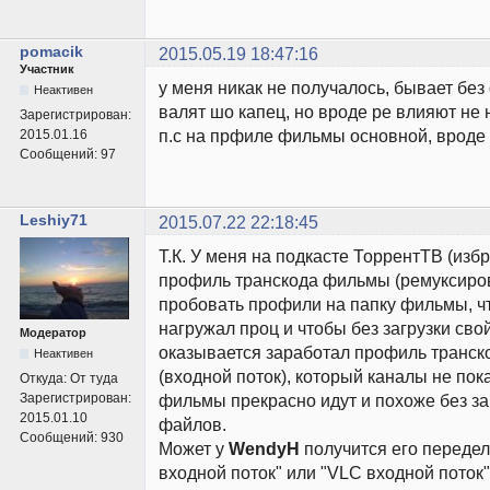
pomacik
2015.05.19 18:47:16
Участник
у меня никак не получалось, бывает без
Неактивен
валят шо капец, но вроде ре влияют не 
Зарегистрирован:
п.с на прфиле фильмы основной, вроде 
2015.01.16
Сообщений:
97
Leshiy71
2015.07.22 22:18:45
Т.К. У меня на подкасте ТоррентТВ (из
профиль транскода фильмы (ремуксирова
пробовать профили на папку фильмы, ч
нагружал проц и чтобы без загрузки свой
Модератор
оказывается заработал профиль транск
Неактивен
(входной поток), который каналы не пок
Откуда:
От туда
Зарегистрирован:
фильмы прекрасно идут и похоже без за
2015.01.10
файлов.
Сообщений:
930
Может у
WendyH
получится его переде
входной поток" или "VLC входной поток