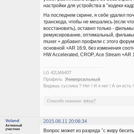
настройки для устройства в "кодеки кадр
На последнем скрине, я себе удалил по
транскода, чтобы не мешались (если чт
восстановить), оставил только - фильмы
ремуксирование, оптимальный, фильмы
muxer + добавил профили с этого фору
основной +AR 16:9, без изменения соот
HW Accelerated, CROP, Ace Stream +AR 1
LG 42LM640T
Профиль
Универсальный
Видишь суслика ? Нет ! И я нет ! А он есть !
Спасибо сказали:
leksa7
Voland
2015.08.11 20:06:34
Активный
участник
Вопрос может из разряда "с жиру бесить