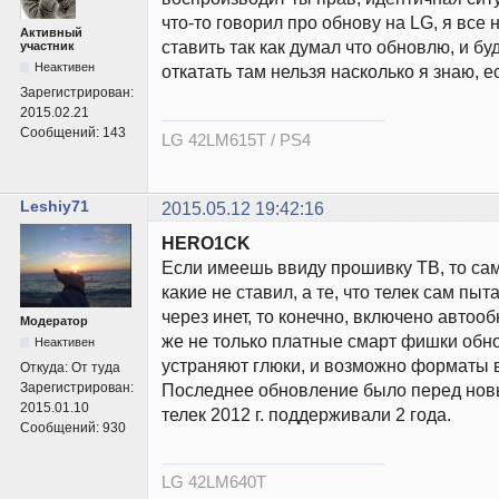
что-то говорил про обнову на LG, я все
Активный
ставить так как думал что обновлю, и бу
участник
Неактивен
откатать там нельзя насколько я знаю, е
Зарегистрирован:
2015.02.21
Сообщений:
143
LG 42LM615T / PS4
Leshiy71
2015.05.12 19:42:16
HERO1CK
Если имеешь ввиду прошивку ТВ, то са
какие не ставил, а те, что телек сам пыт
через инет, то конечно, включено автоо
Модератор
же не только платные смарт фишки обно
Неактивен
устраняют глюки, и возможно форматы 
Откуда:
От туда
Зарегистрирован:
Последнее обновление было перед новым
2015.01.10
телек 2012 г. поддерживали 2 года.
Сообщений:
930
LG 42LM640T