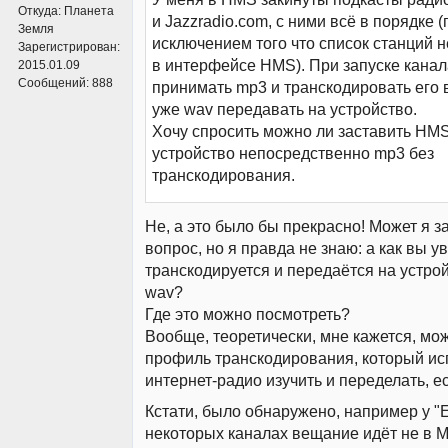
Откуда:
Планета
и Jazzradio.com, с ними всё в порядке (
Земля
исключением того что список станций 
Зарегистрирован:
в интерфейсе HMS). При запуске кана
2015.01.09
Сообщений:
888
принимать mp3 и транскодировать его в
уже wav передавать на устройство.
Хочу спросить можно ли заставить HMS
устройство непосредственно mp3 без
транскодирования.
Не, а это было бы прекрасно! Может я 
вопрос, но я правда не знаю: а как вы у
транскодируется и передаётся на устро
wav?
Где это можно посмотреть?
Вообще, теоретически, мне кажется, мо
профиль транскодирования, который ис
интернет-радио изучить и переделать, е
Кстати, было обнаружено, например у "E
некоторых каналах вещание идёт не в M