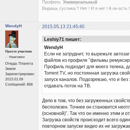
Профиль
Универсальный
Видишь суслика ? Нет ! И я нет ! А он есть !
WendyH
2015.05.13 21:45:40
Leshiy71 пишет:
WendyH
Просто участник
Если не затруднит, то вырежьте автозаг
Неактивен
файлов из профиля "фильмы ремуксир
Откуда:
Планета
Профиль подходит для моего телека, д
Земля
Torrent TV, но постоянная загрузка сво
Зарегистрирован:
запуск каналов. Подозреваю, что и без э
2015.01.09
Сообщений:
888
отдавать поток на ТВ.
Дело в том, что без загруженных свойст
бесполезен. Точнее он становится неот
(основной)". Так что он именно этим и о
Загрузка свойств происходит всего один
повторном запуске видео их не загружае