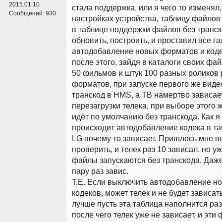
2015.01.10
стала поддержка, или я чего то изменял,
Сообщений:
930
настройках устройства, таблицу файлов
в таблице поддержки файлов без транск
обновить, построить, и проставил все га
автодобавление новых форматов и кодек
после этого, зайдя в каталоги своих фай
50 фильмов и штук 100 разных роликов
форматов, при запуске первого же виде
транскод в HMS, а ТВ намертво зависае
перезагрузки телека, при выборе этого 
идёт по умолчанию без транскода. Как 
происходит автодобавление кодека в та
LG почему то зависает. Пришлось мне в
проверить, и телек раз 10 зависал, но уж
файлы запускаются без транскода. Даже
пару раз завис.
Т.Е. Если выключить автодобавление н
кодеков, может телек и не будет зависать
лучше пусть эта таблица наполнится ра
после чего телек уже не зависает, и эти