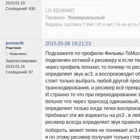
2015.01.10
Сообщений:
930
LG 42LM640T
Профиль
Универсальный
Видишь суслика ? Нет ! И я нет ! А он есть !
pomacik
2015.05.08 19:21:23
Участник
Подскажите по профилю Фильмы-TsMuxer
Неактивен
подключен оптикой к ресиверу и если те
Зарегистрирован:
через профиль tsmuxer, то почему-то ре
2015.01.16
Сообщений:
97
определяет звук ac3, а воспроизводит о
стоит только выбрать любой другой пр
транскодирования, и ресивер всё прекр
И странно то что при перекодировании з
tsmuxer что через транскод одинаковый,
определяет только когда телек воспроиз
пробовал эти же варианты на ps3 , в л
ресивер всегда определяет звук правил
побороть. может телек не понимает ac3 
и по этому ресивер получает только сте