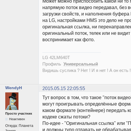
Может можно приспособить какой ни то
напрямую поток видео передавал, без в
загрузки свойств, и наполнения буфер
на LG, настройками HMS это дело не про
оригинальная ссылка, ни перенаправлен
оригинальный поток, телек или не видит
воспринимает как фото.
LG 42LM640T
Профиль
Универсальный
Видишь суслика ? Нет ! И я нет ! А он есть !
WendyH
2015.05.15 22:05:55
Тут вопрос в том, что такое "поток виде
могут проигрывать определённые форма
каком формате (контейнере) передать к
Просто участник
кодеке сжаты потоки?
Неактивен
По-идее - "Оригинальная ссылка" или 
Откуда:
Планета
и должны тупо отдавать не обрабатывая т
Земля