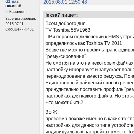
d1mas
2015.08.01 12:50:48
Опытный
Неактивен
leksa7 пишет:
Зарегистрирован:
Всем доброго дня.
2015.07.11
Сообщений:
431
TV Toshiba 55VL963
ПРи первом подключении к HMS устро
определилось как Toshiba TV 2011
Везде где можно профиль транскодир
"ремуксирование"
Не смотря на это на некоторых файлах
настройку игнорирует и запускает полн
перекодирование вместо ремукса. Поч
Единственный найденый способ решен
принудительно поставить профиль "ре
настройках для кажого файла. Но это 
Что может быть?
ЗЫЖ
проблема похоже именно в каких-то с
настройках для данного типа устройств
индивидуальных настройках вместо To