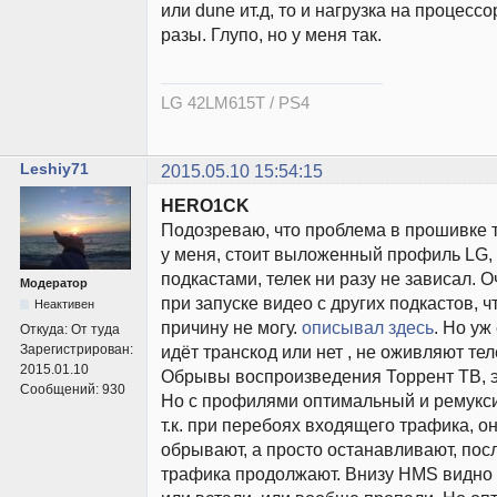
или dune ит.д, то и нагрузка на процесс
разы. Глупо, но у меня так.
LG 42LM615T / PS4
Leshiy71
2015.05.10 15:54:15
HERO1CK
Подозреваю, что проблема в прошивке т
у меня, стоит выложенный профиль LG, 
подкастами, телек ни разу не зависал. 
Модератор
при запуске видео с других подкастов, ч
Неактивен
причину не могу.
описывал здесь
. Но уж
Откуда:
От туда
Зарегистрирован:
идёт транскод или нет , не оживляют тел
2015.01.10
Обрывы воспроизведения Торрент ТВ, эт
Сообщений:
930
Но с профилями оптимальный и ремукс
т.к. при перебоях входящего трафика, о
обрывают, а просто останавливают, пос
трафика продолжают. Внизу HMS видно 