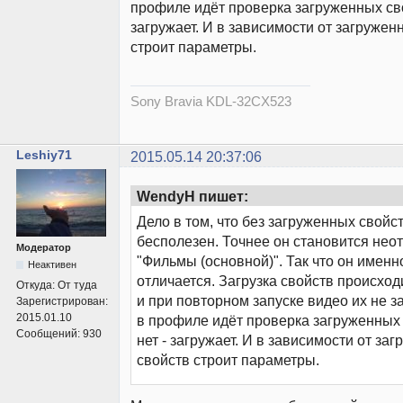
профиле идёт проверка загруженных сво
загружает. И в зависимости от загружен
строит параметры.
Sony Bravia KDL-32CX523
Leshiy71
2015.05.14 20:37:06
WendyH пишет:
Дело в том, что без загруженных свойс
бесполезен. Точнее он становится нео
Модератор
"Фильмы (основной)". Так что он именн
Неактивен
отличается. Загрузка свойств происход
Откуда:
От туда
и при повторном запуске видео их не з
Зарегистрирован:
2015.01.10
в профиле идёт проверка загруженных 
Сообщений:
930
нет - загружает. И в зависимости от за
свойств строит параметры.