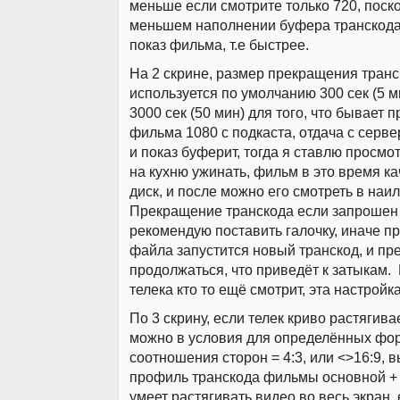
меньше если смотрите только 720, поск
меньшем наполнении буфера транскода
показ фильма, т.е быстрее.
На 2 скрине, размер прекращения транс
используется по умолчанию 300 сек (5 м
3000 сек (50 мин) для того, что бывает п
фильма 1080 с подкаста, отдача с серв
и показ буферит, тогда я ставлю просмот
на кухню ужинать, фильм в это время ка
диск, и после можно его смотреть в наи
Прекращение транскода если запрошен 
рекомендую поставить галочку, иначе пр
файла запустится новый транскод, и п
продолжаться, что приведёт к затыкам. 
телека кто то ещё смотрит, эта настройк
По 3 скрину, если телек криво растягивае
можно в условия для определённых фо
соотношения сторон = 4:3, или <>16:9, 
профиль транскода фильмы основной + 
умеет растягивать видео во весь экран,