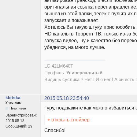
активирован транскод, и если после ак
оригинальная ссылка перенаправление, 
вышел из этой папки, телек с пульта их 
запускает и показывает.
Хотелось бы такую штуку, приспособить 
HD каналы в Торрент ТВ, только из-за б
запуска видео, ну и качество без перек
убедился, на много лучше.
LG 42LM640T
Профиль
Универсальный
Видишь суслика ? Нет ! И я нет ! А он есть !
kletska
2015.05.18 23:54:40
Участник
Гуру, подскажите как можно избавиться
Неактивен
Зарегистрирован:
+
открыть спойлер
2015.05.18
Сообщений:
29
Спасибо!