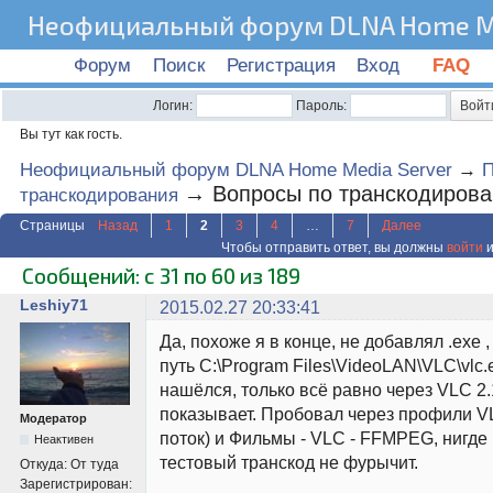
Неофициальный форум DLNA Home Me
Форум
Поиск
Регистрация
Вход
FAQ
Логин:
Пароль:
Вы тут как гость.
Неофициальный форум DLNA Home Media Server
→
→
Вопросы по транскодиров
транскодирования
Страницы
Назад
1
2
3
4
…
7
Далее
Чтобы отправить ответ, вы должны
войти
и
Сообщений: с 31 по 60 из 189
Leshiy71
2015.02.27 20:33:41
Да, похоже я в конце, не добавлял .exe 
путь C:\Program Files\VideoLAN\VLC\vlc.
нашёлся, только всё равно через VLC 2.
показывает. Пробовал через профили V
Модератор
поток) и Фильмы - VLC - FFMPEG, нигде 
Неактивен
тестовый транскод не фурычит.
Откуда:
От туда
Зарегистрирован: