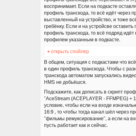
воспринимает. Если на подкасте оставля
профиль транскода, то всё идёт через 
выставленный на устройство, и тоже вс
гребёнку. Если и на устройсве оставить 
профиль транскода, то всё подряд идёт 
профилем указанным в подкасте.
+
открыть спойлер
В общем, ситуация с подкастами что всё
в один профиль транскода. Чтобы с ра
транскода автоматом запускались видео
HMS не добьёшся.
Подскажите, как дописать в скрипт про
"AceStream (ACEPLAYER - FFMPEG) + 16
условие, чтобы если на входе изначаль
16:9 , то чтобы тогда канал шёл через 
"фильмы ремуксирование", а если на вхо
пусть работает как и сейчас.