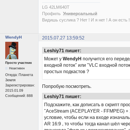
LG 42LM640T
Профиль
Универсальный
Видишь суслика ? Нет ! И я нет ! А он есть !
WendyH
2015.07.27 13:59:52
Leshiy71 пишет:
Может у
WendyH
получится его переде
Просто участник
входной поток" или "VLC входной пото
Неактивен
простых подкастов ?
Откуда:
Планета
Земля
Зарегистрирован:
Попробую посмотреть.
2015.01.09
Leshiy71 пишет:
Сообщений:
888
Подскажите, как дописать в скрипт пр
"AceStream (ACEPLAYER - FFMPEG) + 1
условие, чтобы если на входе изначаль
AR 16:9 , то чтобы тогда канал шёл че