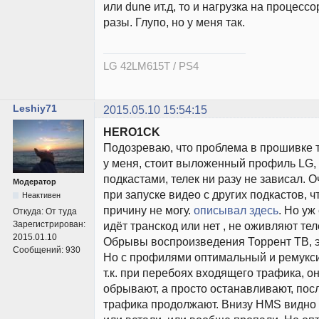
или dune ит.д, то и нагрузка на процесс
разы. Глупо, но у меня так.
LG 42LM615T / PS4
Leshiy71
2015.05.10 15:54:15
HERO1CK
Подозреваю, что проблема в прошивке т
у меня, стоит выложенный профиль LG, 
подкастами, телек ни разу не зависал. 
Модератор
при запуске видео с других подкастов, ч
Неактивен
причину не могу.
описывал здесь
. Но уж
Откуда:
От туда
Зарегистрирован:
идёт транскод или нет , не оживляют тел
2015.01.10
Обрывы воспроизведения Торрент ТВ, эт
Сообщений:
930
Но с профилями оптимальный и ремукс
т.к. при перебоях входящего трафика, о
обрывают, а просто останавливают, пос
трафика продолжают. Внизу HMS видно 