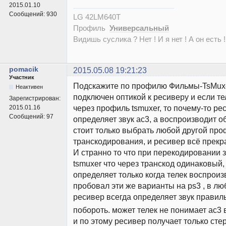
2015.01.10
Сообщений:
930
LG 42LM640T
Профиль
Универсальный
Видишь суслика ? Нет ! И я нет ! А он есть !
pomacik
2015.05.08 19:21:23
Участник
Подскажите по профилю Фильмы-TsMuxer
Неактивен
подключен оптикой к ресиверу и если те
Зарегистрирован:
через профиль tsmuxer, то почему-то ре
2015.01.16
Сообщений:
97
определяет звук ac3, а воспроизводит о
стоит только выбрать любой другой пр
транскодирования, и ресивер всё прекр
И странно то что при перекодировании з
tsmuxer что через транскод одинаковый,
определяет только когда телек воспроиз
пробовал эти же варианты на ps3 , в л
ресивер всегда определяет звук правил
побороть. может телек не понимает ac3 
и по этому ресивер получает только сте