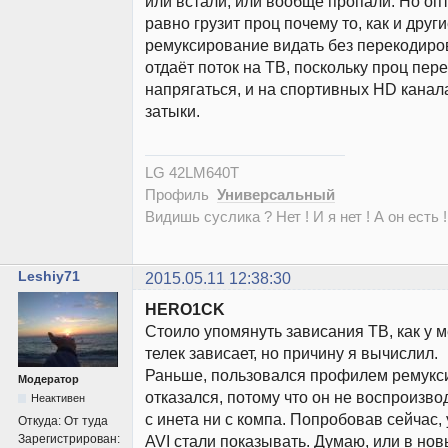
или встали, или вообще пропали. Но о
равно грузит проц почему то, как и друг
ремуксирование видать без перекодиро
отдаёт поток на ТВ, поскольку проц пер
напрягаться, и на спортивных HD кана
затыки.
LG 42LM640T
Профиль
Универсальный
Видишь суслика ? Нет ! И я нет ! А он есть !
Leshiy71
2015.05.11 12:38:30
HERO1CK
Стоило упомянуть зависания ТВ, как у м
телек зависает, но причину я вычислил.
Раньше, пользовался профилем ремукс
Модератор
отказался, потому что он не воспроизво
Неактивен
с инета ни с компа. Попробовав сейчас, 
Откуда:
От туда
Зарегистрирован:
AVI стали показывать. Думаю, или в но