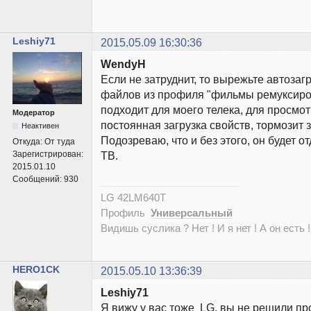
Leshiy71
2015.05.09 16:30:36
WendyH
Если не затруднит, то вырежьте автозаг
файлов из профиля "фильмы ремуксиро
подходит для моего телека, для просмотр
Модератор
постоянная загрузка свойств, тормозит 
Неактивен
Подозреваю, что и без этого, он будет о
Откуда:
От туда
Зарегистрирован:
ТВ.
2015.01.10
Сообщений:
930
LG 42LM640T
Профиль
Универсальный
Видишь суслика ? Нет ! И я нет ! А он есть !
HERO1CK
2015.05.10 13:36:39
Leshiy71
Я вижу у вас тоже LG, вы не решили пр