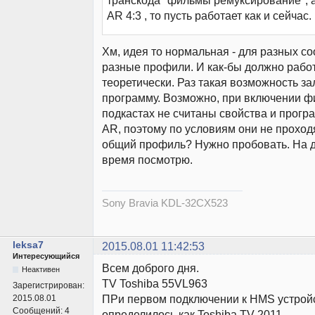
транскода "фильмы ремуксирование", а
AR 4:3 , то пусть работает как и сейчас.
Хм, идея то нормальная - для разных с
разные профили. И как-бы должно работ
теоретически. Раз такая возможность з
программу. Возможно, при включении ф
подкастах не считаны свойства и програ
AR, поэтому по условиям они не проходя
общий профиль? Нужно пробовать. На до
время посмотрю.
Sony Bravia KDL-32CX523
leksa7
2015.08.01 11:42:53
Интересующийся
Всем доброго дня.
Неактивен
TV Toshiba 55VL963
Зарегистрирован:
ПРи первом подключении к HMS устрой
2015.08.01
Сообщений:
4
определилось как Toshiba TV 2011