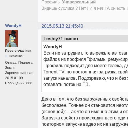
Профиль
Универсальный
Видишь суслика ? Нет ! И я нет ! А он есть !
WendyH
2015.05.13 21:45:40
Leshiy71 пишет:
WendyH
Просто участник
Если не затруднит, то вырежьте автозаг
Неактивен
файлов из профиля "фильмы ремуксир
Откуда:
Планета
Профиль подходит для моего телека, д
Земля
Torrent TV, но постоянная загрузка сво
Зарегистрирован:
запуск каналов. Подозреваю, что и без э
2015.01.09
Сообщений:
888
отдавать поток на ТВ.
Дело в том, что без загруженных свойст
бесполезен. Точнее он становится неот
(основной)". Так что он именно этим и о
Загрузка свойств происходит всего один
повторном запуске видео их не загружае