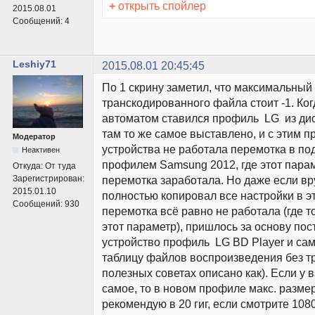
+
открыть спойлер
2015.08.01
Сообщений:
4
Leshiy71
2015.08.01 20:45:45
По 1 скрину заметил, что максимальный
транскодированного файла стоит -1. Ког
автоматом ставился профиль LG из ди
там то же самое выставлено, и с этим 
Модератор
устройства не работала перемотка в под
Неактивен
профилем Samsung 2012, где этот параме
Откуда:
От туда
Зарегистрирован:
перемотка заработала. Но даже если вр
2015.01.10
полностью копировал все настройки в э
Сообщений:
930
перемотка всё равно не работала (где 
этот параметр), пришлось за основу пос
устройство профиль LG BD Player и са
таблицу файлов воспроизведения без тр
полезных советах описано как). Если у в
самое, то в новом профиле макс. разме
рекомендую в 20 гиг, если смотрите 10