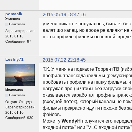
pomacik
2015.05.19 18:47:16
Участник
у меня никак не получалось, бывает без
Неактивен
валят шо капец, но вроде ре влияют не 
Зарегистрирован:
п.с на прфиле фильмы основной, вроде 
2015.01.16
Сообщений:
97
Leshiy71
2015.07.22 22:18:45
Т.К. У меня на подкасте ТоррентТВ (из
профиль транскода фильмы (ремуксирова
пробовать профили на папку фильмы, ч
нагружал проц и чтобы без загрузки свой
Модератор
оказывается заработал профиль транск
Неактивен
(входной поток), который каналы не пок
Откуда:
От туда
Зарегистрирован:
фильмы прекрасно идут и похоже без за
2015.01.10
файлов.
Сообщений:
930
Может у
WendyH
получится его переде
входной поток" или "VLC входной поток