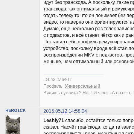
идут без транскода. А поскольку, такие 
транскода, как оптимальный и ремуксир
отдать телеку то что он понимает без п
видео, то наверно они ориентируются на
Думаю, ещё несколько раз телек зависне
с подкастов, и всё станет чётко как и ра
Поставил себе профиль ремуксирование
устройство, поскольку вроде всё стал по
воспроизведении MKV с подкастов, проц
меньше, чем оптимальный или основной
LG 42LM640T
Профиль
Универсальный
Видишь суслика ? Нет ! И я нет ! А он есть !
HERO1CK
2015.05.12 14:58:04
Leshiy71
спасибо, остаётся только попр
сказал. Насчёт транскода, когда тв завис
воспроизводит ты прав, идентичная ситу