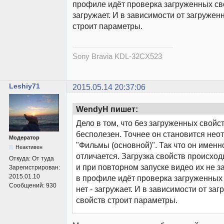
профиле идёт проверка загруженных сво
загружает. И в зависимости от загружен
строит параметры.
Sony Bravia KDL-32CX523
Leshiy71
2015.05.14 20:37:06
WendyH пишет:
Дело в том, что без загруженных свойс
бесполезен. Точнее он становится нео
Модератор
"Фильмы (основной)". Так что он именн
Неактивен
отличается. Загрузка свойств происход
Откуда:
От туда
и при повторном запуске видео их не з
Зарегистрирован:
2015.01.10
в профиле идёт проверка загруженных 
Сообщений:
930
нет - загружает. И в зависимости от за
свойств строит параметры.