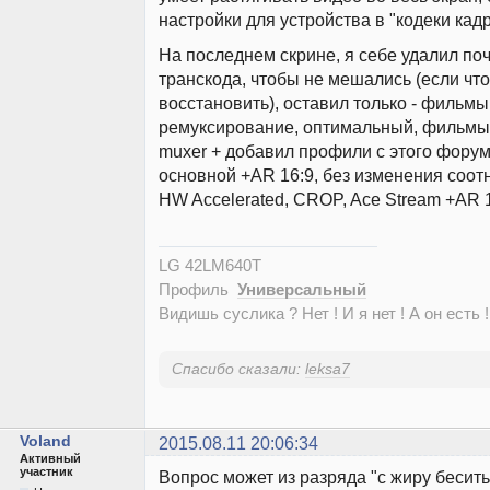
настройки для устройства в "кодеки кадр
На последнем скрине, я себе удалил по
транскода, чтобы не мешались (если чт
восстановить), оставил только - фильмы
ремуксирование, оптимальный, фильмы
muxer + добавил профили с этого фору
основной +AR 16:9, без изменения соот
HW Accelerated, CROP, Ace Stream +AR 1
LG 42LM640T
Профиль
Универсальный
Видишь суслика ? Нет ! И я нет ! А он есть !
Спасибо сказали:
leksa7
Voland
2015.08.11 20:06:34
Активный
участник
Вопрос может из разряда "с жиру бесить