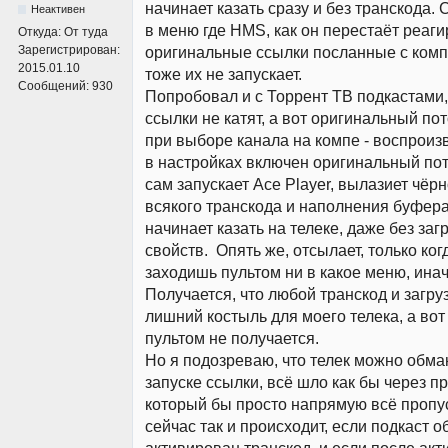
начинает казать сразу и без транскода. 
Неактивен
в меню где HMS, как он перестаёт реаги
Откуда:
От туда
Зарегистрирован:
оригинальные ссылки посланные с компа
2015.01.10
тоже их не запускает.
Сообщений:
930
Попробовал и с Торрент ТВ подкастами
ссылки не катят, а вот оригинальный пото
при выборе канала на компе - воспроизв
в настройках включен оригинальный пот
сам запускает Ace Player, вылазиет чёрн
всякого транскода и наполнения буфера
начинает казать на телеке, даже без за
свойств. Опять же, отсылает, только ког
заходишь пультом ни в какое меню, инач
Получается, что любой транскод и загруз
лишний костыль для моего телека, а вот
пультом не получается.
Но я подозреваю, что телек можно обма
запуске ссылки, всё шло как бы через п
который бы просто напрямую всё пропус
сейчас так и происходит, если подкаст о