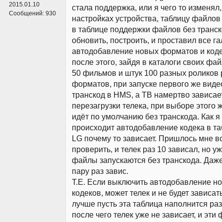
2015.01.10
стала поддержка, или я чего то изменял,
Сообщений:
930
настройках устройства, таблицу файлов
в таблице поддержки файлов без транск
обновить, построить, и проставил все га
автодобавление новых форматов и кодек
после этого, зайдя в каталоги своих фай
50 фильмов и штук 100 разных роликов
форматов, при запуске первого же виде
транскод в HMS, а ТВ намертво зависае
перезагрузки телека, при выборе этого 
идёт по умолчанию без транскода. Как 
происходит автодобавление кодека в та
LG почему то зависает. Пришлось мне в
проверить, и телек раз 10 зависал, но уж
файлы запускаются без транскода. Даже
пару раз завис.
Т.Е. Если выключить автодобавление н
кодеков, может телек и не будет зависать
лучше пусть эта таблица наполнится ра
после чего телек уже не зависает, и эти