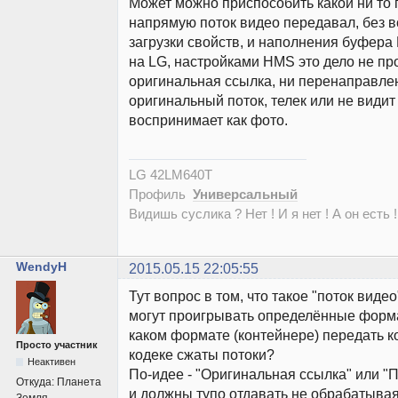
Может можно приспособить какой ни то
напрямую поток видео передавал, без в
загрузки свойств, и наполнения буфер
на LG, настройками HMS это дело не про
оригинальная ссылка, ни перенаправлен
оригинальный поток, телек или не видит
воспринимает как фото.
LG 42LM640T
Профиль
Универсальный
Видишь суслика ? Нет ! И я нет ! А он есть !
WendyH
2015.05.15 22:05:55
Тут вопрос в том, что такое "поток виде
могут проигрывать определённые форма
каком формате (контейнере) передать к
Просто участник
кодеке сжаты потоки?
Неактивен
По-идее - "Оригинальная ссылка" или 
Откуда:
Планета
и должны тупо отдавать не обрабатывая т
Земля