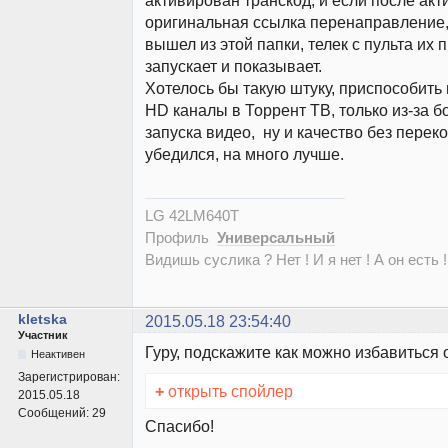
активирован транскод, и если после ак
оригинальная ссылка перенаправление, 
вышел из этой папки, телек с пульта их 
запускает и показывает.
Хотелось бы такую штуку, приспособить 
HD каналы в Торрент ТВ, только из-за б
запуска видео, ну и качество без перек
убедился, на много лучше.
LG 42LM640T
Профиль
Универсальный
Видишь суслика ? Нет ! И я нет ! А он есть !
kletska
2015.05.18 23:54:40
Участник
Гуру, подскажите как можно избавиться
Неактивен
Зарегистрирован:
+
открыть спойлер
2015.05.18
Сообщений:
29
Спасибо!