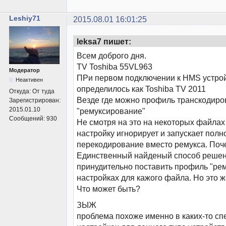
Leshiy71
2015.08.01 16:01:25
leksa7 пишет:
Всем доброго дня.
TV Toshiba 55VL963
Модератор
ПРи первом подключении к HMS устро
Неактивен
определилось как Toshiba TV 2011
Откуда:
От туда
Везде где можно профиль транскодир
Зарегистрирован:
2015.01.10
"ремуксирование"
Сообщений:
930
Не смотря на это на некоторых файлах
настройку игнорирует и запускает полн
перекодирование вместо ремукса. Поч
Единственный найденый способ решен
принудительно поставить профиль "ре
настройках для кажого файла. Но это 
Что может быть?
ЗЫЖ
проблема похоже именно в каких-то с