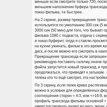
меньше если смотрите только 720, поск
меньшем наполнении буфера транскода
показ фильма, т.е быстрее.
На 2 скрине, размер прекращения транс
используется по умолчанию 300 сек (5 м
3000 сек (50 мин) для того, что бывает п
фильма 1080 с подкаста, отдача с серв
и показ буферит, тогда я ставлю просмот
на кухню ужинать, фильм в это время ка
диск, и после можно его смотреть в наи
Прекращение транскода если запрошен 
рекомендую поставить галочку, иначе пр
файла запустится новый транскод, и п
продолжаться, что приведёт к затыкам. 
телека кто то ещё смотрит, эта настройк
По 3 скрину, если телек криво растягивае
можно в условия для определённых фо
соотношения сторон = 4:3, или <>16:9, 
профиль транскода фильмы основной + 
умеет растягивать видео во весь экран,