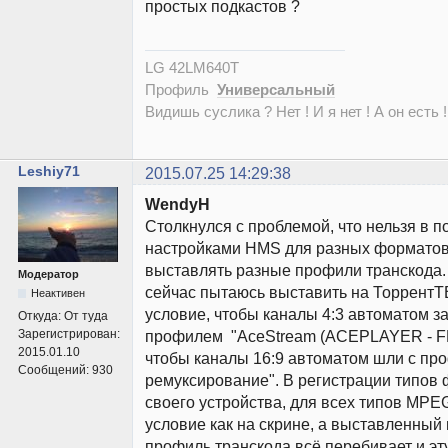
простых подкастов ?
LG 42LM640T
Профиль
Универсальный
Видишь суслика ? Нет ! И я нет ! А он есть !
Leshiy71
2015.07.25 14:29:38
WendyH
Столкнулся с проблемой, что нельзя в п
настройками HMS для разных форматов
выставлять разные профили транскода.
Модератор
сейчас пытаюсь выставить на ТоррентТВ
Неактивен
условие, чтобы каналы 4:3 автоматом з
Откуда:
От туда
Зарегистрирован:
профилем "AceStream (ACEPLAYER - FF
2015.01.10
чтобы каналы 16:9 автоматом шли с п
Сообщений:
930
ремуксирование". В регистрации типов 
своего устройства, для всех типов MP
условие как на скрине, а выставленный 
профиль транскода всё перебивает и эт