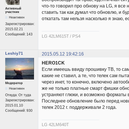
что-то говорил про обнову на LG, я все
Активный
ставить так как думал что обновлю, и бу
участник
Неактивен
откатать там нельзя насколько я знаю, е
Зарегистрирован:
2015.02.21
Сообщений:
143
LG 42LM615T / PS4
Leshiy71
2015.05.12 19:42:16
HERO1CK
Если имеешь ввиду прошивку ТВ, то са
какие не ставил, а те, что телек сам пыт
через инет, то конечно, включено автоо
Модератор
же не только платные смарт фишки обно
Неактивен
устраняют глюки, и возможно форматы 
Откуда:
От туда
Зарегистрирован:
Последнее обновление было перед новым
2015.01.10
телек 2012 г. поддерживали 2 года.
Сообщений:
930
LG 42LM640T