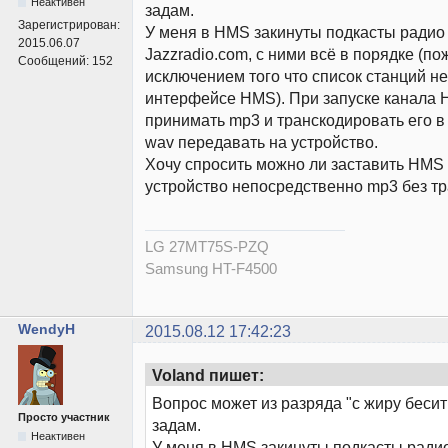
Неактивен
задам.
Зарегистрирован:
У меня в HMS закинуты подкасты радио
2015.06.07
Jazzradio.com, с ними всё в порядке (по
Сообщений:
152
исключением того что список станций н
интерфейсе HMS). При запуске канала 
принимать mp3 и транскодировать его в 
wav передавать на устройство.
Хочу спросить можно ли заставить HMS 
устройство непосредственно mp3 без т
LG 27MT75S-PZQ
Samsung HT-F4500
WendyH
2015.08.12 17:42:23
Voland пишет:
Вопрос может из разряда "с жиру бесит
Просто участник
задам.
Неактивен
У меня в HMS закинуты подкасты ради