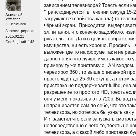
зависанием телевизора? Тоесть если ка
"транскодируется" в течении секунд 15-2
Активный
загружаются свойства канала) то телеви
участник
Неактивен
чёрный экран. Приходится выдёргиват
Зарегистрирован:
эл.питания, что конечно задолбало, изв
2015.02.21
ругательство. Да и в целях соображени
Сообщений:
143
имущества, ни есть хорошо. Профиль L
выложен где то на форуме так и не реш
давно понял что лучше иметь какое-то ус
примеру ту же приставку с LAN входом
через xbox 360 , то выше описанной про
просто ждёт до 25-30 секунд , а потом з
приставка не поддерживает fullhd, она 
разрешение то простого HD, тоесть если 
они у меня показывают в 720p. Вывод 
напрашивается сам по себе, что это так
телевизора, но хотелось бы узнать как у
И я заметил что если запускать смотре
непосредственно с чего-то, тоесть не н
телевизора, а с какой либо приставки бу