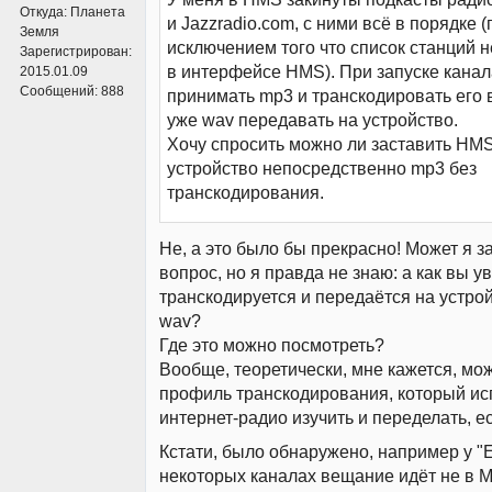
Откуда:
Планета
и Jazzradio.com, с ними всё в порядке (
Земля
исключением того что список станций 
Зарегистрирован:
в интерфейсе HMS). При запуске кана
2015.01.09
Сообщений:
888
принимать mp3 и транскодировать его в
уже wav передавать на устройство.
Хочу спросить можно ли заставить HMS
устройство непосредственно mp3 без
транскодирования.
Не, а это было бы прекрасно! Может я 
вопрос, но я правда не знаю: а как вы у
транскодируется и передаётся на устро
wav?
Где это можно посмотреть?
Вообще, теоретически, мне кажется, мо
профиль транскодирования, который ис
интернет-радио изучить и переделать, е
Кстати, было обнаружено, например у "E
некоторых каналах вещание идёт не в M