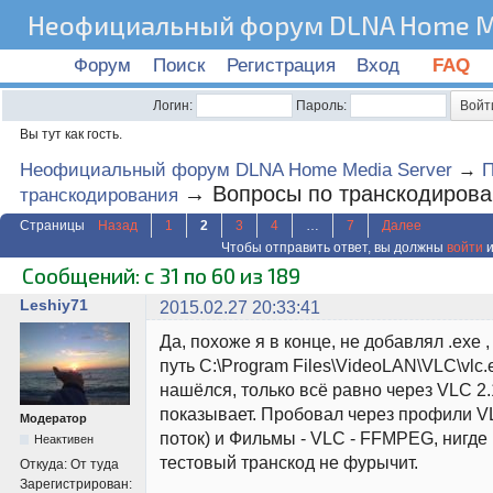
Неофициальный форум DLNA Home Me
Форум
Поиск
Регистрация
Вход
FAQ
Логин:
Пароль:
Вы тут как гость.
Неофициальный форум DLNA Home Media Server
→
→
Вопросы по транскодиров
транскодирования
Страницы
Назад
1
2
3
4
…
7
Далее
Чтобы отправить ответ, вы должны
войти
и
Сообщений: с 31 по 60 из 189
Leshiy71
2015.02.27 20:33:41
Да, похоже я в конце, не добавлял .exe 
путь C:\Program Files\VideoLAN\VLC\vlc.
нашёлся, только всё равно через VLC 2.
показывает. Пробовал через профили V
Модератор
поток) и Фильмы - VLC - FFMPEG, нигде 
Неактивен
тестовый транскод не фурычит.
Откуда:
От туда
Зарегистрирован: