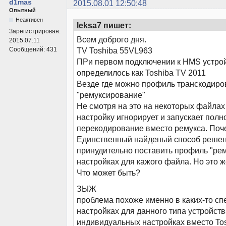
d1mas
2015.08.01 12:50:48
Опытный
Неактивен
leksa7 пишет:
Зарегистрирован:
Всем доброго дня.
2015.07.11
Сообщений:
431
TV Toshiba 55VL963
ПРи первом подключении к HMS устро
определилось как Toshiba TV 2011
Везде где можно профиль транскодир
"ремуксирование"
Не смотря на это на некоторых файлах
настройку игнорирует и запускает полн
перекодирование вместо ремукса. Поч
Единственный найденый способ решен
принудительно поставить профиль "ре
настройках для кажого файла. Но это 
Что может быть?
ЗЫЖ
проблема похоже именно в каких-то с
настройках для данного типа устройств
индивидуальных настройках вместо To