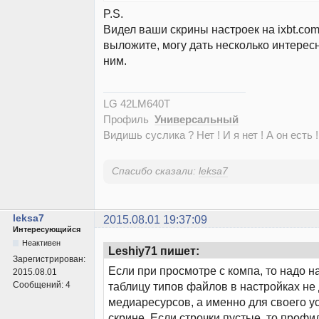
P.S.
Видел ваши скрины настроек на ixbt.com
выложите, могу дать несколько интерес
ним.
LG 42LM640T
Профиль
Универсальный
Видишь суслика ? Нет ! И я нет ! А он есть !
Спасибо сказали:
leksa7
leksa7
2015.08.01 19:37:09
Интересующийся
Неактивен
Leshiy71 пишет:
Зарегистрирован:
Если при просмотре с компа, то надо н
2015.08.01
Сообщений:
4
таблицу типов файлов в настройках не
медиаресурсов, а именно для своего ус
скрине. Если строчки пустые, то профи