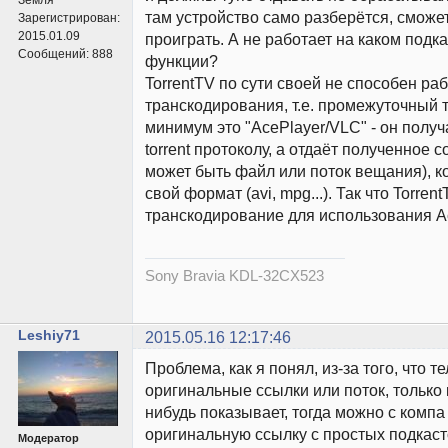
там устройство само разберётся, сможет
Зарегистрирован:
2015.01.09
проиграть. А не работает на каком подка
Сообщений:
888
функции?
TorrentTV по сути своей не способен раб
транскодирования, т.е. промежуточный 
минимум это "AcePlayer/VLC" - он полу
torrent протоколу, а отдаёт полученное 
может быть файл или поток вещания), к
свой формат (avi, mpg...). Так что Torren
транскодирование для использования Ac
Sony Bravia KDL-32CX523
Leshiy71
2015.05.16 12:17:46
Проблема, как я понял, из-за того, что 
оригинальные ссылки или поток, только 
нибудь показывает, тогда можно с компа
оригинальную ссылку с простых подкасто
Модератор