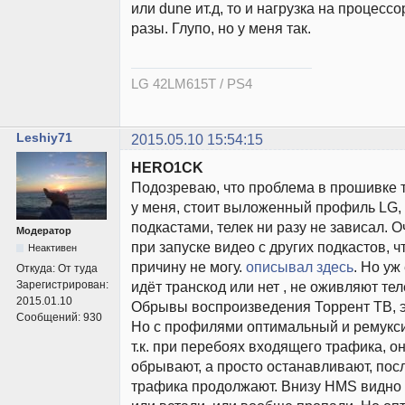
или dune ит.д, то и нагрузка на процесс
разы. Глупо, но у меня так.
LG 42LM615T / PS4
Leshiy71
2015.05.10 15:54:15
HERO1CK
Подозреваю, что проблема в прошивке т
у меня, стоит выложенный профиль LG, 
подкастами, телек ни разу не зависал. 
Модератор
при запуске видео с других подкастов, ч
Неактивен
причину не могу.
описывал здесь
. Но уж
Откуда:
От туда
Зарегистрирован:
идёт транскод или нет , не оживляют тел
2015.01.10
Обрывы воспроизведения Торрент ТВ, эт
Сообщений:
930
Но с профилями оптимальный и ремукс
т.к. при перебоях входящего трафика, о
обрывают, а просто останавливают, пос
трафика продолжают. Внизу HMS видно 