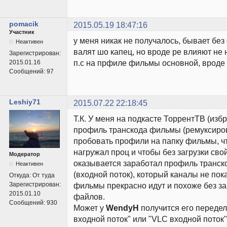
pomacik
2015.05.19 18:47:16
Участник
у меня никак не получалось, бывает без
Неактивен
валят шо капец, но вроде ре влияют не 
Зарегистрирован:
п.с на прфиле фильмы основной, вроде 
2015.01.16
Сообщений:
97
Leshiy71
2015.07.22 22:18:45
Т.К. У меня на подкасте ТоррентТВ (из
профиль транскода фильмы (ремуксирова
пробовать профили на папку фильмы, ч
нагружал проц и чтобы без загрузки свой
Модератор
оказывается заработал профиль транск
Неактивен
(входной поток), который каналы не пок
Откуда:
От туда
Зарегистрирован:
фильмы прекрасно идут и похоже без за
2015.01.10
файлов.
Сообщений:
930
Может у
WendyH
получится его переде
входной поток" или "VLC входной поток