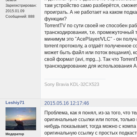
там устройство само разберётся, сможет
Зарегистрирован:
2015.01.09
проиграть. А не работает на каком подка
Сообщений:
888
функции?
TorrentTV по сути своей не способен раб
транскодирования, т.е. промежуточный 
минимум это "AcePlayer/VLC" - он полу
torrent протоколу, а отдаёт полученное 
может быть файл или поток вещания), к
свой формат (avi, mpg...). Так что Torren
транскодирование для использования Ac
Sony Bravia KDL-32CX523
Leshiy71
2015.05.16 12:17:46
Проблема, как я понял, из-за того, что 
оригинальные ссылки или поток, только 
нибудь показывает, тогда можно с компа
оригинальную ссылку с простых подкасто
Модератор