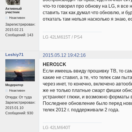
что-то говорил про обнову на LG, я все
Активный
ставить так как думал что обновлю, и бу
участник
Неактивен
откатать там нельзя насколько я знаю, е
Зарегистрирован:
2015.02.21
Сообщений:
143
LG 42LM615T / PS4
Leshiy71
2015.05.12 19:42:16
HERO1CK
Если имеешь ввиду прошивку ТВ, то са
какие не ставил, а те, что телек сам пыт
через инет, то конечно, включено автоо
Модератор
же не только платные смарт фишки обно
Неактивен
устраняют глюки, и возможно форматы 
Откуда:
От туда
Зарегистрирован:
Последнее обновление было перед новым
2015.01.10
телек 2012 г. поддерживали 2 года.
Сообщений:
930
LG 42LM640T