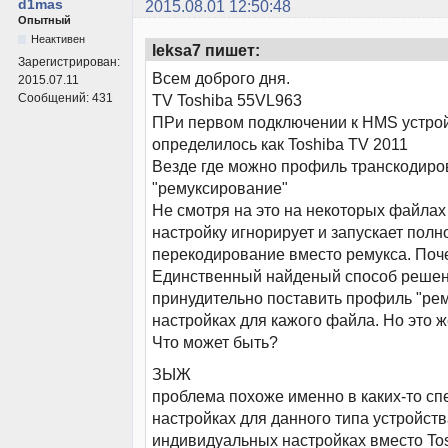
d1mas
2015.08.01 12:50:48
Опытный
Неактивен
leksa7 пишет:
Зарегистрирован:
Всем доброго дня.
2015.07.11
Сообщений:
431
TV Toshiba 55VL963
ПРи первом подключении к HMS устро
определилось как Toshiba TV 2011
Везде где можно профиль транскодир
"ремуксирование"
Не смотря на это на некоторых файлах
настройку игнорирует и запускает полн
перекодирование вместо ремукса. Поч
Единственный найденый способ решен
принудительно поставить профиль "ре
настройках для кажого файла. Но это 
Что может быть?
ЗЫЖ
проблема похоже именно в каких-то с
настройках для данного типа устройств
индивидуальных настройках вместо To