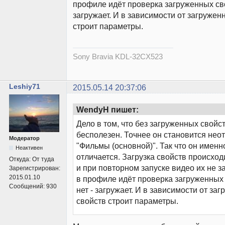
профиле идёт проверка загруженных сво
загружает. И в зависимости от загружен
строит параметры.
Sony Bravia KDL-32CX523
Leshiy71
2015.05.14 20:37:06
WendyH пишет:
Дело в том, что без загруженных свойс
бесполезен. Точнее он становится нео
Модератор
"Фильмы (основной)". Так что он именн
Неактивен
отличается. Загрузка свойств происход
Откуда:
От туда
и при повторном запуске видео их не з
Зарегистрирован:
2015.01.10
в профиле идёт проверка загруженных 
Сообщений:
930
нет - загружает. И в зависимости от за
свойств строит параметры.