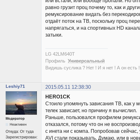
или встали, или вообще пропали. Но о
равно грузит проц почему то, как и друг
ремуксирование видать без перекодиро
отдаёт поток на ТВ, поскольку проц пер
напрягаться, и на спортивных HD кана
затыки.
LG 42LM640T
Профиль
Универсальный
Видишь суслика ? Нет ! И я нет ! А он есть !
Leshiy71
2015.05.11 12:38:30
HERO1CK
Стоило упомянуть зависания ТВ, как у м
телек зависает, но причину я вычислил.
Раньше, пользовался профилем ремукс
Модератор
отказался, потому что он не воспроизво
Неактивен
с инета ни с компа. Попробовав сейчас, 
Откуда:
От туда
Зарегистрирован:
AVI стали показывать. Думаю, или в но