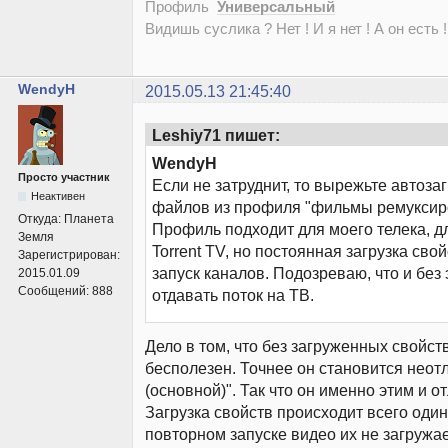
Профиль
Универсальный
Видишь суслика ? Нет ! И я нет ! А он есть !
WendyH
2015.05.13 21:45:40
Leshiy71 пишет:
WendyH
Просто участник
Если не затруднит, то вырежьте автозаг
Неактивен
файлов из профиля "фильмы ремуксир
Откуда:
Планета
Профиль подходит для моего телека, д
Земля
Torrent TV, но постоянная загрузка сво
Зарегистрирован:
запуск каналов. Подозреваю, что и без э
2015.01.09
Сообщений:
888
отдавать поток на ТВ.
Дело в том, что без загруженных свойст
бесполезен. Точнее он становится неот
(основной)". Так что он именно этим и о
Загрузка свойств происходит всего один
повторном запуске видео их не загружае