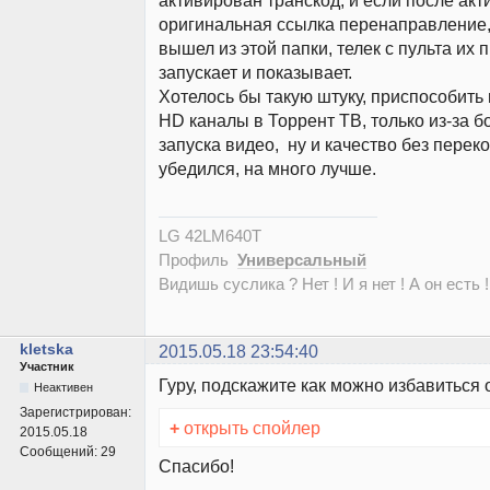
активирован транскод, и если после ак
оригинальная ссылка перенаправление, 
вышел из этой папки, телек с пульта их 
запускает и показывает.
Хотелось бы такую штуку, приспособить 
HD каналы в Торрент ТВ, только из-за б
запуска видео, ну и качество без перек
убедился, на много лучше.
LG 42LM640T
Профиль
Универсальный
Видишь суслика ? Нет ! И я нет ! А он есть !
kletska
2015.05.18 23:54:40
Участник
Гуру, подскажите как можно избавиться
Неактивен
Зарегистрирован:
+
открыть спойлер
2015.05.18
Сообщений:
29
Спасибо!