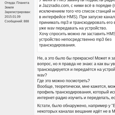
Откуда:
Планета
и Jazzradio.com, с ними всё в порядке (
Земля
исключением того что список станций 
Зарегистрирован:
в интерфейсе HMS). При запуске кана
2015.01.09
Сообщений:
888
принимать mp3 и транскодировать его в
уже wav передавать на устройство.
Хочу спросить можно ли заставить HMS
устройство непосредственно mp3 без
транскодирования.
Не, а это было бы прекрасно! Может я 
вопрос, но я правда не знаю: а как вы у
транскодируется и передаётся на устро
wav?
Где это можно посмотреть?
Вообще, теоретически, мне кажется, мо
профиль транскодирования, который ис
интернет-радио изучить и переделать, е
Кстати, было обнаружено, например у "E
некоторых каналах вещание идёт не в M