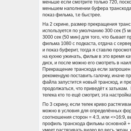
меньше если смотрите только 720, поск
меньшем наполнении буфера транскода
показ фильма, т.е быстрее.
На 2 скрине, размер прекращения транс
используется по умолчанию 300 сек (5 м
3000 сек (50 мин) для того, что бывает п
фильма 1080 с подкаста, отдача с серв
и показ буферит, тогда я ставлю просмот
на кухню ужинать, фильм в это время ка
диск, и после можно его смотреть в наи
Прекращение транскода если запрошен 
рекомендую поставить галочку, иначе пр
файла запустится новый транскод, и п
продолжаться, что приведёт к затыкам. 
телека кто то ещё смотрит, эта настройк
По 3 скрину, если телек криво растягивае
можно в условия для определённых фо
соотношения сторон = 4:3, или <>16:9, 
профиль транскода фильмы основной + 
умеет растягивать видео во весь экран,