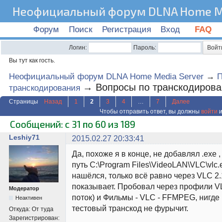
Неофициальный форум DLNA Home Me
Форум
Поиск
Регистрация
Вход
FAQ
Логин:
Пароль:
Вы тут как гость.
Неофициальный форум DLNA Home Media Server
→
→
Вопросы по транскодиров
транскодирования
Страницы
Назад
1
2
3
4
…
7
Далее
Чтобы отправить ответ, вы должны
войти
и
Сообщений: с 31 по 60 из 189
Leshiy71
2015.02.27 20:33:41
Да, похоже я в конце, не добавлял .exe 
путь C:\Program Files\VideoLAN\VLC\vlc.
нашёлся, только всё равно через VLC 2.
показывает. Пробовал через профили V
Модератор
поток) и Фильмы - VLC - FFMPEG, нигде 
Неактивен
тестовый транскод не фурычит.
Откуда:
От туда
Зарегистрирован: