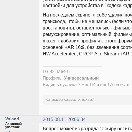
настройки для устройства в "кодеки кадр
На последнем скрине, я себе удалил по
транскода, чтобы не мешались (если чт
восстановить), оставил только - фильмы
ремуксирование, оптимальный, фильмы
muxer + добавил профили с этого фору
основной +AR 16:9, без изменения соот
HW Accelerated, CROP, Ace Stream +AR 1
LG 42LM640T
Профиль
Универсальный
Видишь суслика ? Нет ! И я нет ! А он есть !
Спасибо сказали:
leksa7
Voland
2015.08.11 20:06:34
Активный
участник
Вопрос может из разряда "с жиру бесить