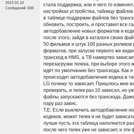
2015.01.10
стала поддержка, или я чего то изменял,
Сообщений:
930
настройках устройства, таблицу файлов
в таблице поддержки файлов без транск
обновить, построить, и проставил все га
автодобавление новых форматов и кодек
после этого, зайдя в каталоги своих фай
50 фильмов и штук 100 разных роликов
форматов, при запуске первого же виде
транскод в HMS, а ТВ намертво зависае
перезагрузки телека, при выборе этого 
идёт по умолчанию без транскода. Как 
происходит автодобавление кодека в та
LG почему то зависает. Пришлось мне в
проверить, и телек раз 10 зависал, но уж
файлы запускаются без транскода. Даже
пару раз завис.
Т.Е. Если выключить автодобавление н
кодеков, может телек и не будет зависать
лучше пусть эта таблица наполнится ра
после чего телек уже не зависает, и эти