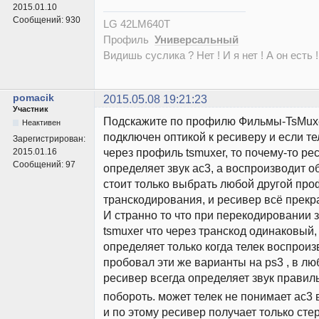
2015.01.10
Сообщений:
930
LG 42LM640T
Профиль
Универсальный
Видишь суслика ? Нет ! И я нет ! А он есть !
pomacik
2015.05.08 19:21:23
Участник
Подскажите по профилю Фильмы-TsMuxer
Неактивен
подключен оптикой к ресиверу и если те
Зарегистрирован:
через профиль tsmuxer, то почему-то ре
2015.01.16
Сообщений:
97
определяет звук ac3, а воспроизводит о
стоит только выбрать любой другой пр
транскодирования, и ресивер всё прекр
И странно то что при перекодировании з
tsmuxer что через транскод одинаковый,
определяет только когда телек воспроиз
пробовал эти же варианты на ps3 , в л
ресивер всегда определяет звук правил
побороть. может телек не понимает ac3 
и по этому ресивер получает только сте