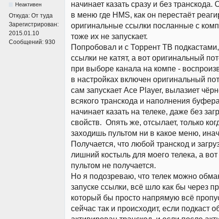
начинает казать сразу и без транскода. 
Неактивен
в меню где HMS, как он перестаёт реаги
Откуда:
От туда
Зарегистрирован:
оригинальные ссылки посланные с компа
2015.01.10
тоже их не запускает.
Сообщений:
930
Попробовал и с Торрент ТВ подкастами
ссылки не катят, а вот оригинальный пото
при выборе канала на компе - воспроизв
в настройках включен оригинальный пот
сам запускает Ace Player, вылазиет чёрн
всякого транскода и наполнения буфера
начинает казать на телеке, даже без за
свойств. Опять же, отсылает, только ког
заходишь пультом ни в какое меню, инач
Получается, что любой транскод и загруз
лишний костыль для моего телека, а вот
пультом не получается.
Но я подозреваю, что телек можно обма
запуске ссылки, всё шло как бы через п
который бы просто напрямую всё пропус
сейчас так и происходит, если подкаст о