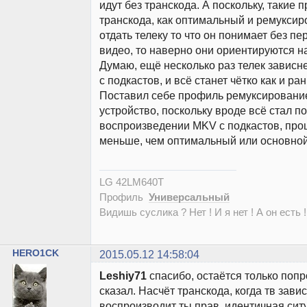
идут без транскода. А поскольку, такие 
транскода, как оптимальный и ремуксир
отдать телеку то что он понимает без п
видео, то наверно они ориентируются на
Думаю, ещё несколько раз телек зависне
с подкастов, и всё станет чётко как и ра
Поставил себе профиль ремуксирование
устройство, поскольку вроде всё стал по
воспроизведении MKV с подкастов, проц
меньше, чем оптимальный или основной
LG 42LM640T
Профиль
Универсальный
Видишь суслика ? Нет ! И я нет ! А он есть !
HERO1CK
2015.05.12 14:58:04
Leshiy71
спасибо, остаётся только попр
сказал. Насчёт транскода, когда тв завис
воспроизводит ты прав, идентичная ситу