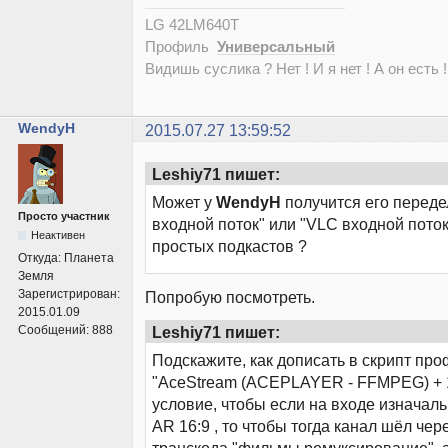
LG 42LM640T
Профиль
Универсальный
Видишь суслика ? Нет ! И я нет ! А он есть !
WendyH
2015.07.27 13:59:52
Leshiy71 пишет:
Может у
WendyH
получится его переде
Просто участник
входной поток" или "VLC входной пото
Неактивен
простых подкастов ?
Откуда:
Планета
Земля
Зарегистрирован:
Попробую посмотреть.
2015.01.09
Leshiy71 пишет:
Сообщений:
888
Подскажите, как дописать в скрипт пр
"AceStream (ACEPLAYER - FFMPEG) + 1
условие, чтобы если на входе изначаль
AR 16:9 , то чтобы тогда канал шёл че