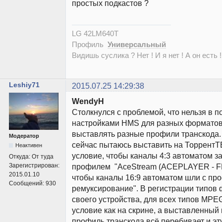
простых подкастов ?
LG 42LM640T
Профиль
Универсальный
Видишь суслика ? Нет ! И я нет ! А он есть !
Leshiy71
2015.07.25 14:29:38
WendyH
Столкнулся с проблемой, что нельзя в п
настройками HMS для разных форматов
выставлять разные профили транскода.
Модератор
сейчас пытаюсь выставить на ТоррентТВ
Неактивен
условие, чтобы каналы 4:3 автоматом з
Откуда:
От туда
Зарегистрирован:
профилем "AceStream (ACEPLAYER - FF
2015.01.10
чтобы каналы 16:9 автоматом шли с п
Сообщений:
930
ремуксирование". В регистрации типов 
своего устройства, для всех типов MP
условие как на скрине, а выставленный 
профиль транскода всё перебивает и эт