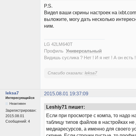
P.S.
Видел ваши скрины настроек на ixbt.com
выложите, могу дать несколько интерес
ним.
LG 42LM640T
Профиль
Универсальный
Видишь суслика ? Нет ! И я нет ! А он есть !
Спасибо сказали:
leksa7
leksa7
2015.08.01 19:37:09
Интересующийся
Неактивен
Leshiy71 пишет:
Зарегистрирован:
Если при просмотре с компа, то надо н
2015.08.01
Сообщений:
4
таблицу типов файлов в настройках не
медиаресурсов, а именно для своего ус
скрине. Если строчки пустые, то профи