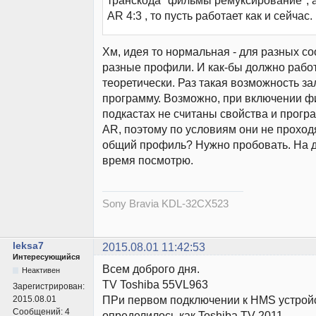
транскода "фильмы ремуксирование", а
AR 4:3 , то пусть работает как и сейчас.
Хм, идея то нормальная - для разных с
разные профили. И как-бы должно работ
теоретически. Раз такая возможность з
программу. Возможно, при включении ф
подкастах не считаны свойства и програ
AR, поэтому по условиям они не проходя
общий профиль? Нужно пробовать. На до
время посмотрю.
Sony Bravia KDL-32CX523
leksa7
2015.08.01 11:42:53
Интересующийся
Всем доброго дня.
Неактивен
TV Toshiba 55VL963
Зарегистрирован:
ПРи первом подключении к HMS устрой
2015.08.01
Сообщений:
4
определилось как Toshiba TV 2011