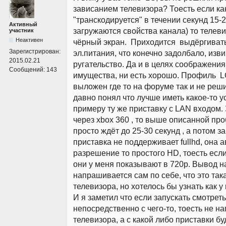
зависанием телевизора? Тоесть если ка
"транскодируется" в течении секунд 15-2
Активный
загружаются свойства канала) то телеви
участник
Неактивен
чёрный экран. Приходится выдёргиват
Зарегистрирован:
эл.питания, что конечно задолбало, изв
2015.02.21
ругательство. Да и в целях соображени
Сообщений:
143
имущества, ни есть хорошо. Профиль L
выложен где то на форуме так и не реш
давно понял что лучше иметь какое-то ус
примеру ту же приставку с LAN входом
через xbox 360 , то выше описанной про
просто ждёт до 25-30 секунд , а потом з
приставка не поддерживает fullhd, она 
разрешение то простого HD, тоесть если 
они у меня показывают в 720p. Вывод 
напрашивается сам по себе, что это так
телевизора, но хотелось бы узнать как у
И я заметил что если запускать смотре
непосредственно с чего-то, тоесть не н
телевизора, а с какой либо приставки бу