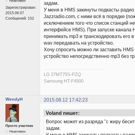
Неактивен
задам.
Зарегистрирован:
У меня в HMS закинуты подкасты радио
2015.06.07
Jazzradio.com, с ними всё в порядке (по
Сообщений:
152
исключением того что список станций н
интерфейсе HMS). При запуске канала 
принимать mp3 и транскодировать его в 
wav передавать на устройство.
Хочу спросить можно ли заставить HMS 
устройство непосредственно mp3 без т
LG 27MT75S-PZQ
Samsung HT-F4500
WendyH
2015.08.12 17:42:23
Voland пишет:
Вопрос может из разряда "с жиру бесит
Просто участник
задам.
Неактивен
У меня в HMS закинуты подкасты ради