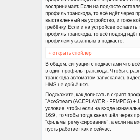
воспринимает. Если на подкасте оставля
профиль транскода, то всё идёт через 
выставленный на устройство, и тоже вс
гребёнку. Если и на устройсве оставить 
профиль транскода, то всё подряд идёт 
профилем указанным в подкасте.
+
открыть спойлер
В общем, ситуация с подкастами что всё
в один профиль транскода. Чтобы с ра
транскода автоматом запускались видео
HMS не добьёшся.
Подскажите, как дописать в скрипт про
"AceStream (ACEPLAYER - FFMPEG) + 16
условие, чтобы если на входе изначаль
16:9 , то чтобы тогда канал шёл через 
"фильмы ремуксирование", а если на вхо
пусть работает как и сейчас.