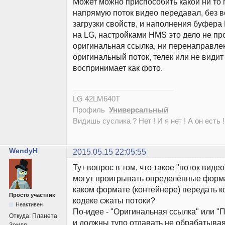
Может можно приспособить какой ни то
напрямую поток видео передавал, без в
загрузки свойств, и наполнения буфер
на LG, настройками HMS это дело не про
оригинальная ссылка, ни перенаправлен
оригинальный поток, телек или не видит
воспринимает как фото.
LG 42LM640T
Профиль
Универсальный
Видишь суслика ? Нет ! И я нет ! А он есть !
WendyH
2015.05.15 22:05:55
Тут вопрос в том, что такое "поток виде
могут проигрывать определённые форма
каком формате (контейнере) передать к
Просто участник
кодеке сжаты потоки?
Неактивен
По-идее - "Оригинальная ссылка" или 
Откуда:
Планета
и должны тупо отдавать не обрабатывая т
Земля