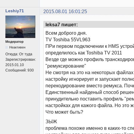
Leshiy71
2015.08.01 16:01:25
leksa7 пишет:
Всем доброго дня.
TV Toshiba 55VL963
Модератор
ПРи первом подключении к HMS устро
Неактивен
определилось как Toshiba TV 2011
Откуда:
От туда
Везде где можно профиль транскодир
Зарегистрирован:
2015.01.10
"ремуксирование"
Сообщений:
930
Не смотря на это на некоторых файлах
настройку игнорирует и запускает полн
перекодирование вместо ремукса. Поч
Единственный найденый способ решен
принудительно поставить профиль "ре
настройках для кажого файла. Но это 
Что может быть?
ЗЫЖ
проблема похоже именно в каких-то с