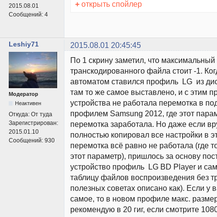
+
открыть спойлер
2015.08.01
Сообщений:
4
Leshiy71
2015.08.01 20:45:45
По 1 скрину заметил, что максимальный
транскодированного файла стоит -1. Ког
автоматом ставился профиль LG из ди
там то же самое выставлено, и с этим 
Модератор
устройства не работала перемотка в под
Неактивен
профилем Samsung 2012, где этот параме
Откуда:
От туда
Зарегистрирован:
перемотка заработала. Но даже если вр
2015.01.10
полностью копировал все настройки в э
Сообщений:
930
перемотка всё равно не работала (где 
этот параметр), пришлось за основу пос
устройство профиль LG BD Player и са
таблицу файлов воспроизведения без тр
полезных советах описано как). Если у в
самое, то в новом профиле макс. разме
рекомендую в 20 гиг, если смотрите 10