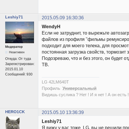
Leshiy71
2015.05.09 16:30:36
WendyH
Если не затруднит, то вырежьте автозаг
файлов из профиля "фильмы ремуксиро
подходит для моего телека, для просмотр
Модератор
постоянная загрузка свойств, тормозит 
Неактивен
Подозреваю, что и без этого, он будет о
Откуда:
От туда
Зарегистрирован:
ТВ.
2015.01.10
Сообщений:
930
LG 42LM640T
Профиль
Универсальный
Видишь суслика ? Нет ! И я нет ! А он есть !
HERO1CK
2015.05.10 13:36:39
Leshiy71
Я вижу у вас тоже LG, вы не решили пр