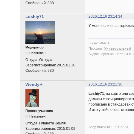
Сообщений:
888
Leshiy71
2016.12.16 23:14:34
У меня если не авторизова
LG 42LM640T
Модератор
Профиль
Универсальный
Неактивен
Видишь суслика ? Нет ! И я нет
Откуда:
От туда
Зарегистрирован:
2015.01.10
Сообщений:
930
WendyH
2016.12.16 23:21:36
Leshiy71
, на сайте или с
должны спозиционировать 
прописано в стандартах от
И это у тебя очень странн
Просто участник
Неактивен
Откуда:
Планета Земля
Sony Bravia KDL-32CX523
Зарегистрирован:
2015.01.09
Сообщений:
888