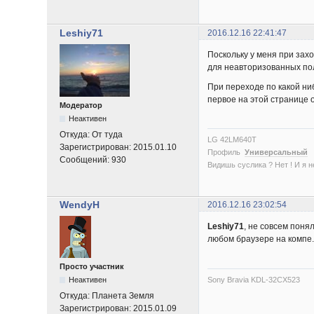
Leshiy71
2016.12.16 22:41:47
Поскольку у меня при зах
для неавторизованных по
При переходе по какой ни
первое на этой странице
Модератор
Неактивен
Откуда:
От туда
LG 42LM640T
Зарегистрирован:
2015.01.10
Профиль
Универсальный
Сообщений:
930
Видишь суслика ? Нет ! И я нет
WendyH
2016.12.16 23:02:54
Leshiy71
, не совсем поня
любом браузере на компе.
Просто участник
Sony Bravia KDL-32CX523
Неактивен
Откуда:
Планета Земля
Зарегистрирован:
2015.01.09