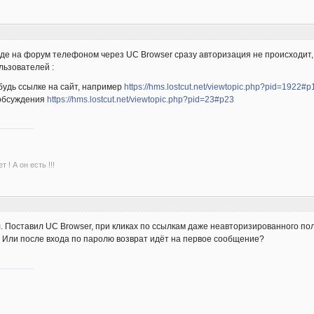
оде на форум телефоном через UC Browser сразу авторизация не происходит, 
льзователей :
будь ссылке на сайт, например
https://hms.lostcut.net/viewtopic.php?pid=1922#
 обсуждения
https://hms.lostcut.net/viewtopic.php?pid=23#p23
 ! А он есть !!!
л. Поставил UC Browser, при кликах по ссылкам даже неавторизированного по
 Или после входа по паролю возврат идёт на первое сообщение?