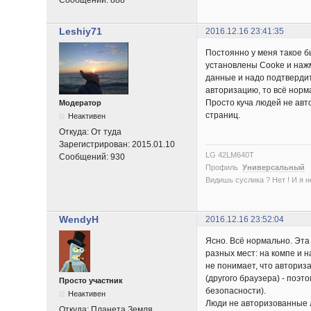
Leshiy71
2016.12.16 23:41:35
Постоянно у меня такое б
установлены Cooke и нажм
данные и надо подтвердит
авторизацию, то всё норм
Просто куча людей не авт
Модератор
страниц.
Неактивен
Откуда:
От туда
Зарегистрирован:
2015.01.10
LG 42LM640T
Сообщений:
930
Профиль
Универсальный
Видишь суслика ? Нет ! И я нет
WendyH
2016.12.16 23:52:04
Ясно. Всё нормально. Эта
разных мест: на компе и 
не понимает, что авториз
(другого браузера) - поэ
Просто участник
безопасности).
Неактивен
Люди не авторизованные л
Откуда:
Планета Земля