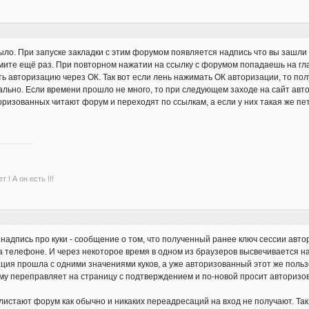
ыло. При запуске закладки с этим форумом появляется надпись что вы зашли
ите ещё раз. При повторном нажатии на ссылку с форумом попадаешь на глав
ь авторизацию через ОК. Так вот если лень нажимать ОК авторизации, то по
ально. Если времени прошло не много, то при следующем заходе на сайт ав
оризованных читают форум и переходят по ссылкам, а если у них такая же пет
 ! А он есть !!!
 надпись про куки - сообщение о том, что полученный ранее ключ сессии авто
на телефоне. И через некоторое время в одном из браузеров высвечивается н
ация прошла с одними значениями куков, а уже авторизованный этот же поль
тому переправляет на страницу с подтверждением и по-новой просит авторизов
истают форум как обычно и никаких переадресаций на вход не получают. Та