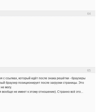
64
65
оря с ссылках, который идёт после знака решётки - браузеры
орый браузер позиционирует после загрузки страницы. Это
не могу.
 вообще не имеет к этому отношение). Странно всё это...