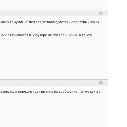
62
каких то куков не хватает, то наблюдается неприятный косяк
p1922
открывается в браузере не это сообщение, а то что
63
льзователя переход идёт именно на сообщение, так же как и в