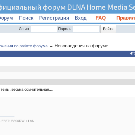
фициальный форум DLNA Home Media Se
Форум
Поиск
Регистрация
Вход
FAQ
Правил
Логин:
Пароль:
→
Нововведения на форуме
ожения по работе форума
Чт
темы, весьма сомнительная....
 UE55TU8500RW + LAN