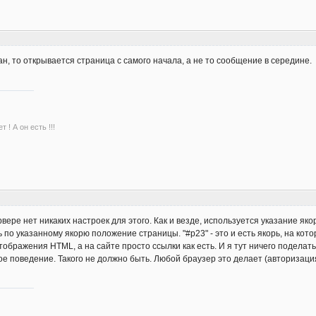
н, то открывается страница с самого начала, а не то сообщение в середине.
 ! А он есть !!!
ервере нет никаких настроек для этого. Как и везде, используется указание як
по указанному якорю положение страницы. "#p23" - это и есть якорь, на кот
ображения HTML, а на сайте просто ссылки как есть. И я тут ничего поделать 
ое поведение. Такого не должно быть. Любой браузер это делает (авторизация