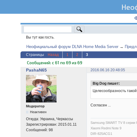
Нео
Вы тут как гость.
Неофициальный форум DLNA Home Media Server
→
Предл
Страницы
Назад
1
2
3
Сообщений: с 61 по 69 из 69
PashaN65
2016.06.16 20:48:05
Big Dog пишет:
Целесообразность такой 
Согласен ...
Модератор
Неактивен
Откуда:
Украина, Черкассы
Samsung SMART TV 8 серии
Зарегистрирован:
2015.01.11
Xiaomi Redmi Note 9
Сообщений:
98
DIR-825ACG1