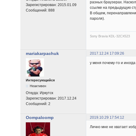
разных браузерах. Наскол
Зарегистрирован:
2015.01.09
ссылке на предыдущую стр
Сообщений:
888
В общем, перенаправление
пароля).
Sony Bravia KDL-32CX523
mariakarpachuk
2017.12.24 17:09:26
у меня почему-то и иногда 
Интересующийся
Неактивен
Откуда:
Иркутск
Зарегистрирован:
2017.12.24
Сообщений:
2
Oompaloomp
2019.10.29 17:54:12
Лично мне не хватает изб