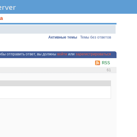
rver
а
Активные темы
Темы без ответов
обы отправить ответ, вы должны
войти
или
зарегистрироваться
RSS
61