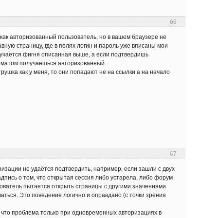
66
 как авторизованный пользователь, но в вашем браузере не
ную страницу, где в полях логин и пароль уже вписаны мои
лучается фигня описанная выше, а если подтвердишь
томатом получаешься авторизованный.
рушка как у меня, то они попадают не на ссылки а на начало
67
ризации не удаётся подтвердить, например, если зашли с двух
адпись о том, что открытая сессия либо устарела, либо форум
зователь пытается открыть страницы с другими значениями
аться. Это поведение логично и оправдано (с точки зрения
к что проблема только при одновременных авторизациях в