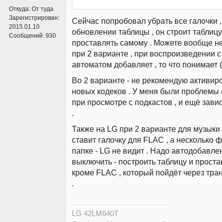
Откуда:
От туда
Зарегистрирован:
Сейчас попробовал убрать все галочки ,
2015.01.10
обновлении таблицы , он строит таблицу 
Сообщений:
930
проставлять самому . Можете вообще не
при 2 варианте , при воспроизведении с
автоматом добавляет , то что понимает (
Во 2 варианте - не рекомендую активир
новых кодеков . У меня были проблемы
при просмотре с подкастов , и ещё зави
.
Также на LG при 2 варианте для музыки 
ставит галочку для FLAC , а несколько
папке - LG не видит . Надо автодобавле
выключить - построить таблицу и проста
кроме FLAC , который пойдёт через тра
.
LG 42LM640T