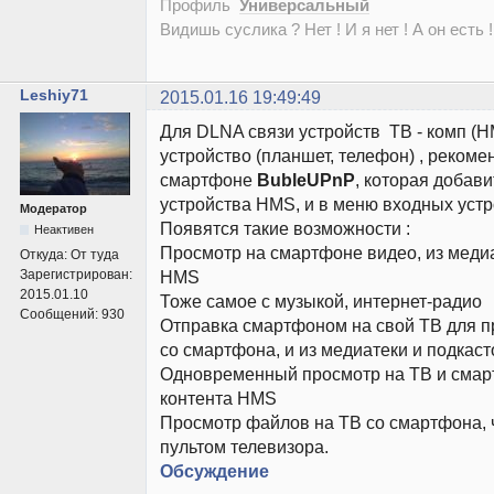
Профиль
Универсальный
Видишь суслика ? Нет ! И я нет ! А он есть !
Leshiy71
2015.01.16 19:49:49
Для DLNA связи устройств ТВ - комп (H
устройство (планшет, телефон) , рекоме
смартфоне
BubleUPnP
, которая добави
устройства HMS, и в меню входных устр
Модератор
Появятся такие возможности :
Неактивен
Просмотр на смартфоне видео, из медиа
Откуда:
От туда
Зарегистрирован:
HMS
2015.01.10
Тоже самое с музыкой, интернет-радио
Сообщений:
930
Отправка смартфоном на свой ТВ для п
со смартфона, и из медиатеки и подкас
Одновременный просмотр на ТВ и смар
контента HMS
Просмотр файлов на ТВ со смартфона, 
пультом телевизора.
Обсуждение