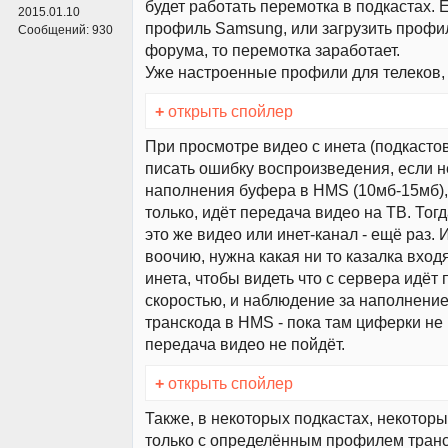
будет работать перемотка в подкастах. 
2015.01.10
профиль Samsung, или загрузить профил
Сообщений:
930
форума, то перемотка заработает.
Уже настроенные профили для телеков
+
открыть спойлер
При просмотре видео с инета (подкастов
писать ошибку воспроизведения, если 
наполнения буфера в HMS (10мб-15мб),
только, идёт передача видео на ТВ. То
это же видео или инет-канал - ещё раз. 
воочию, нужна какая ни то казалка вход
инета, чтобы видеть что с сервера идёт 
скоростью, и наблюдение за наполнени
транскода в HMS - пока там циферки не 
передача видео не пойдёт.
+
открыть спойлер
Также, в некоторых подкастах, некотор
только с определённым профилем транс