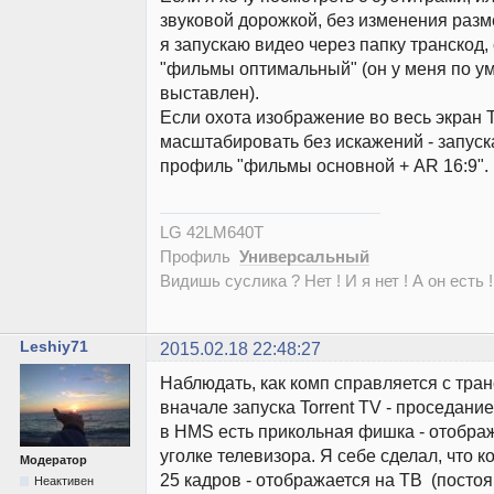
звуковой дорожкой, без изменения разм
я запускаю видео через папку транскод
"фильмы оптимальный" (он у меня по у
выставлен).
Если охота изображение во весь экран 
масштабировать без искажений - запуск
профиль "фильмы основной + AR 16:9".
LG 42LM640T
Профиль
Универсальный
Видишь суслика ? Нет ! И я нет ! А он есть !
Leshiy71
2015.02.18 22:48:27
Наблюдать, как комп справляется с тра
вначале запуска Torrent TV - проседание
в HMS есть прикольная фишка - отобра
уголке телевизора. Я себе сделал, что 
Модератор
25 кадров - отображается на ТВ (посто
Неактивен