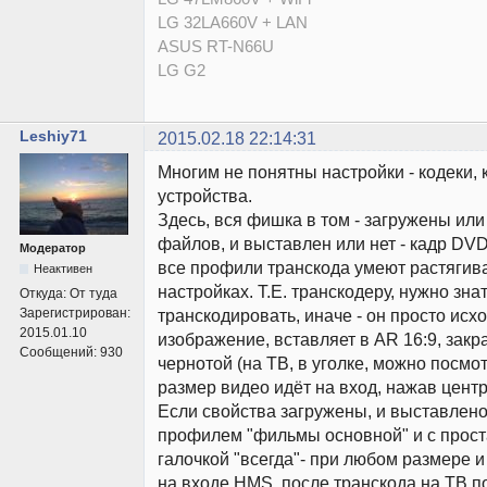
LG 32LA660V + LAN
ASUS RT-N66U
LG G2
Leshiy71
2015.02.18 22:14:31
Многим не понятны настройки - кодеки, к
устройства.
Здесь, вся фишка в том - загружены или
файлов, и выставлен или нет - кадр DVD 
Модератор
все профили транскода умеют растягиват
Неактивен
настройках. Т.Е. транскодеру, нужно знат
Откуда:
От туда
Зарегистрирован:
транскодировать, иначе - он просто исх
2015.01.10
изображение, вставляет в AR 16:9, зак
Сообщений:
930
чернотой (на ТВ, в уголке, можно посмот
размер видео идёт на вход, нажав центр 
Если свойства загружены, и выставлено 
профилем "фильмы основной" и с прос
галочкой "всегда"- при любом размере 
на входе HMS, после транскода на ТВ по