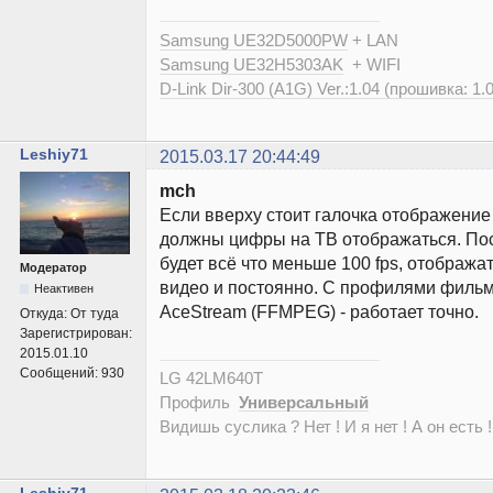
Samsung UE32D5000PW
+ LAN
Samsung UE32H5303AK
+ WIFI
D-Link Dir-300 (A1G) Ver.:1.04 (прошивка: 1.
Leshiy71
2015.03.17 20:44:49
mch
Если вверху стоит галочка отображение
должны цифры на ТВ отображаться. Пост
будет всё что меньше 100 fps, отображат
Модератор
видео и постоянно. С профилями филь
Неактивен
AceStream (FFMPEG) - работает точно.
Откуда:
От туда
Зарегистрирован:
2015.01.10
Сообщений:
930
LG 42LM640T
Профиль
Универсальный
Видишь суслика ? Нет ! И я нет ! А он есть !
Leshiy71