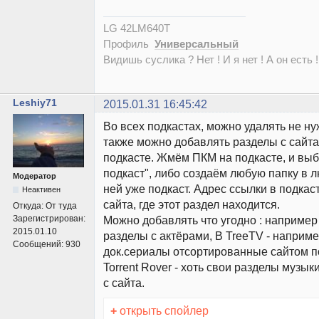
LG 42LM640T
Профиль
Универсальный
Видишь суслика ? Нет ! И я нет ! А он есть !
Leshiy71
2015.01.31 16:45:42
Во всех подкастах, можно удалять не н
также можно добавлять разделы с сайта,
подкасте. Жмём ПКМ на подкасте, и вы
подкаст", либо создаём любую папку в л
Модератор
ней уже подкаст. Адрес ссылки в подкас
Неактивен
сайта, где этот раздел находится.
Откуда:
От туда
Зарегистрирован:
Можно добавлять что угодно : например
2015.01.10
разделы с актёрами, В TreeTV - наприм
Сообщений:
930
док.сериалы отсортированные сайтом по
Torrent Rover - хоть свои разделы музыки
с сайта.
+
открыть спойлер