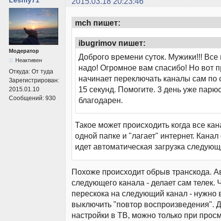
2015.03.18 20:23:46
mch пишет:
ibugrimov пишет:
Модератор
Доброго времени суток. Мужики!!! Все
Неактивен
надо! Огромное вам спасибо! Но вот 
Откуда:
От туда
начинает переключать каналы сам по 
Зарегистрирован:
15 секунд. Помогите. 3 день уже парю
2015.01.10
Сообщений:
930
благодарен.
Такое может происходить когда все ка
одной папке и "лагает" интернет. Канал
идет автоматическая загрузка следующ
Похоже происходит обрыв транскода. А
следующего канала - делает сам телек.
перескока на следующий канал - нужно 
выключить "повтор воспроизведения". Д
настройки в ТВ, можно только при прос