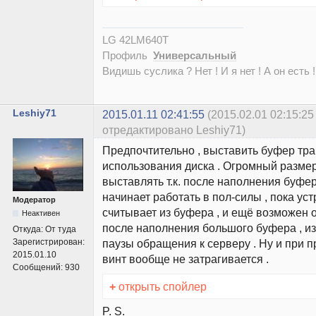
LG 42LM640T
Профиль
Универсальный
Видишь суслика ? Нет ! И я нет ! А он есть !
Leshiy71
2015.01.11 02:41:55
(2015.02.01 02:15:25
отредактировано Leshiy71)
Предпочтительно , выставить буфер тра
использования диска . Огромный разме
выставлять т.к. после наполнения буфе
начинает работать в пол-силы , пока ус
Модератор
считывает из буфера , и ещё возможен 
Неактивен
после наполнения большого буфера , и
Откуда:
От туда
Зарегистрирован:
паузы обращения к серверу . Ну и при п
2015.01.10
винт вообще не затрагивается .
Сообщений:
930
+
открыть спойлер
P. S.