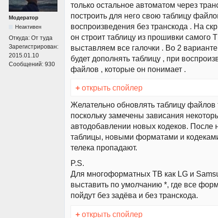
только остальное автоматом через тран
построить для него свою таблицу файло
Модератор
воспроизведения без транскода . На скр
Неактивен
он строит таблицу из прошивки самого ТВ
Откуда:
От туда
Зарегистрирован:
выставляем все галочки . Во 2 варианте
2015.01.10
будет дополнять таблицу , при воспрои
Сообщений:
930
файлов , которые он понимает .
+
открыть спойлер
Желательно обновлять таблицу файлов т
поскольку замечены зависания некоторы
автодобавлении новых кодеков. После 
таблицы, новыми форматами и кодеками
телека пропадают.
P.S.
Для многоформатных ТВ как LG и Sams
выставить по умолчанию *, где все фор
пойдут без задёва и без транскода.
+
открыть спойлер