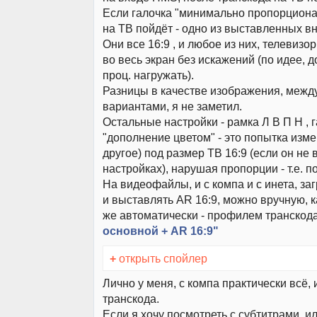
Если галочка "минимально пропорционал
на ТВ пойдёт - одно из выставленных вн
Они все 16:9 , и любое из них, телевизо
во весь экран без искажений (по идее,
проц. нагружать).
Разницы в качестве изображения, между
вариантами, я не заметил.
Остальные настройки - рамка Л В П Н , 
"дополнение цветом" - это попытка изме
другое) под размер ТВ 16:9 (если он не
настройках), нарушая пропорции - т.е. п
На видеофайлы, и с компа и с инета, за
и выставлять AR 16:9, можно вручную, к
же автоматически - профилем транскод
основной + AR 16:9"
+
открыть спойлер
Лично у меня, с компа практически всё, 
транскода.
Если я хочу посмотреть с субтитрами, ил