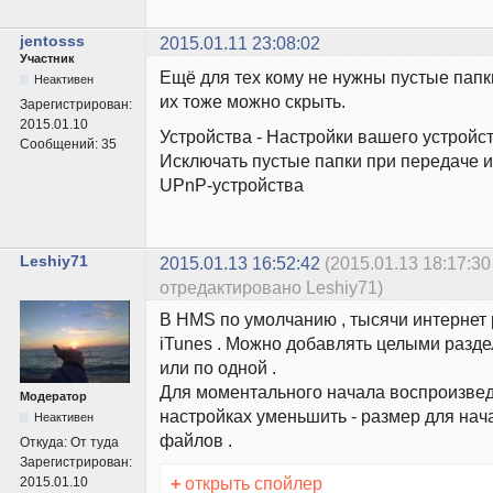
jentosss
2015.01.11 23:08:02
Участник
Ещё для тех кому не нужны пустые папк
Неактивен
их тоже можно скрыть.
Зарегистрирован:
2015.01.10
Устройства - Настройки вашего устройст
Сообщений:
35
Исключать пустые папки при передаче 
UPnP-устройства
Leshiy71
2015.01.13 16:52:42
(2015.01.13 18:17:30
отредактировано Leshiy71)
В HMS по умолчанию , тысячи интернет
iTunes . Можно добавлять целыми разде
или по одной .
Для моментального начала воспроизвед
Модератор
настройках уменьшить - размер для нач
Неактивен
файлов .
Откуда:
От туда
Зарегистрирован:
+
открыть спойлер
2015.01.10