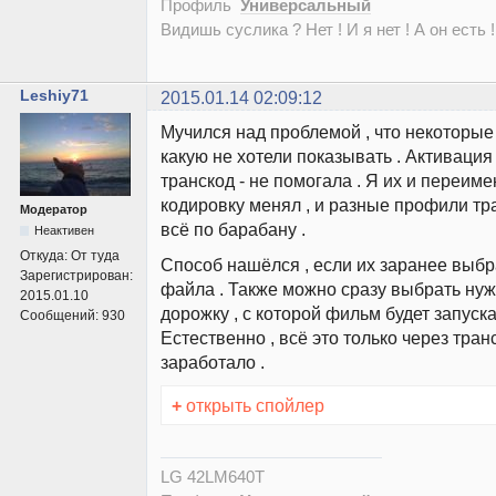
Профиль
Универсальный
Видишь суслика ? Нет ! И я нет ! А он есть !
Leshiy71
2015.01.14 02:09:12
Мучился над проблемой , что некоторые
какую не хотели показывать . Активация 
транскод - не помогала . Я их и переиме
кодировку менял , и разные профили тра
Модератор
всё по барабану .
Неактивен
Откуда:
От туда
Способ нашёлся , если их заранее выбра
Зарегистрирован:
файла . Также можно сразу выбрать ну
2015.01.10
дорожку , с которой фильм будет запуска
Сообщений:
930
Естественно , всё это только через транс
заработало .
+
открыть спойлер
LG 42LM640T