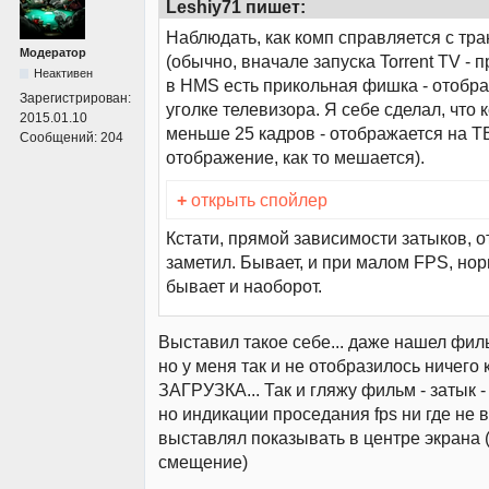
Leshiy71 пишет:
Наблюдать, как комп справляется с тр
Модератор
(обычно, вначале запуска Torrent TV - 
Неактивен
в HMS есть прикольная фишка - отобр
Зарегистрирован:
уголке телевизора. Я себе сделал, что 
2015.01.10
меньше 25 кадров - отображается на Т
Сообщений:
204
отображение, как то мешается).
+
открыть спойлер
Кстати, прямой зависимости затыков, о
заметил. Бывает, и при малом FPS, нор
бывает и наоборот.
Выставил такое себе... даже нашел филь
но у меня так и не отобразилось ничего
ЗАГРУЗКА... Так и гляжу фильм - затык - 
но индикации проседания fps ни где не 
выставлял показывать в центре экрана 
смещение)