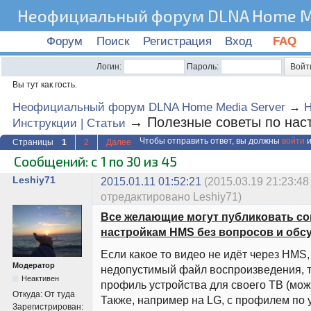
Неофициальный форум DLNA Home Me
Форум
Поиск
Регистрация
Вход
FAQ
Логин:
Пароль:
Вы тут как гость.
Неофициальный форум DLNA Home Media Server
→
→
Полезные советы по нас
Инструкции | Статьи
Чтобы отправить ответ, вы должны
войти
и
Страницы
1
2
Далее
Сообщений: с 1 по 30 из 45
Leshiy71
2015.01.11 01:52:21
(2015.03.19 21:23:48
отредактировано Leshiy71)
Все желающие могут публиковать со
настройкам HMS без вопросов и обс
Если какое то видео не идёт через HMS,
Модератор
недопустимый файл воспроизведения, т
Неактивен
профиль устройства для своего ТВ (можн
Откуда:
От туда
Также, например на LG, с профилем по 
Зарегистрирован: