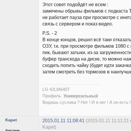
Этот совет подойдёт не всем :
замечены обрывы фильмов с подкаста T
не работает пауза при просмотре с инет
связь с сервером и показ видео.
P.S. - 2
В конце концов, решил всё таки отказат
ОЗУ, т.к. при просмотре фильмов 1080 с 
пик, бывают затыки, из-за загруженност
буфер транскода на диске, то можно наж
сходить попить чайку (будет идти закачка
затем смотреть без тормозов в наилучш
LG 42LM640T
Профиль
Универсальный
Видишь суслика ? Нет ! И я нет ! А он есть !
Kapet
2015.01.11 11:08:41
(2015.01.11 11:11:2
Kapet)
Участник