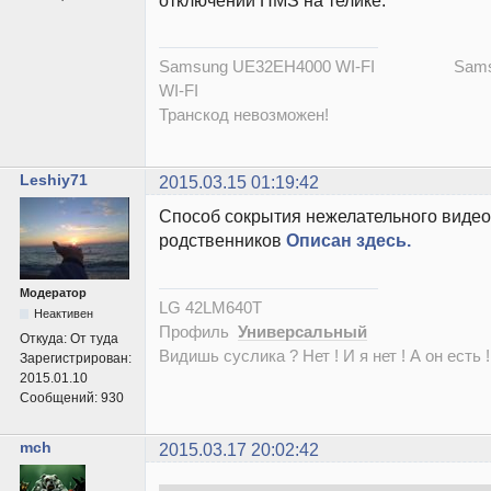
Samsung UE32EH4000 WI-FI Samsu
WI-FI
Транскод невозможен!
Leshiy71
2015.03.15 01:19:42
Способ сокрытия нежелательного видео 
родственников
Описан здесь.
Модератор
LG 42LM640T
Неактивен
Профиль
Универсальный
Откуда:
От туда
Видишь суслика ? Нет ! И я нет ! А он есть !
Зарегистрирован:
2015.01.10
Сообщений:
930
mch
2015.03.17 20:02:42