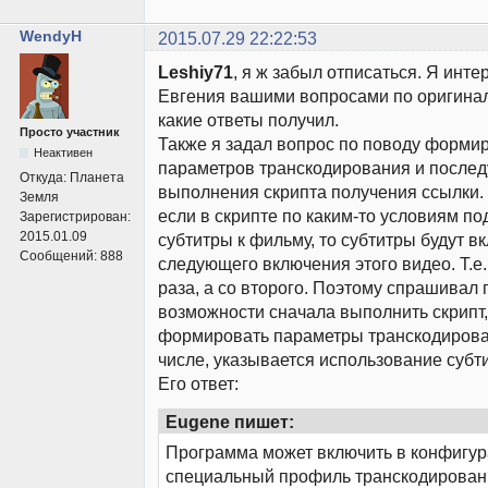
WendyH
2015.07.29 22:22:53
Leshiy71
, я ж забыл отписаться. Я инте
Евгения вашими вопросами по оригинал
какие ответы получил.
Просто участник
Также я задал вопрос по поводу форми
Неактивен
параметров транскодирования и после
Откуда:
Планета
выполнения скрипта получения ссылки. 
Земля
если в скрипте по каким-то условиям п
Зарегистрирован:
2015.01.09
субтитры к фильму, то субтитры будут в
Сообщений:
888
следующего включения этого видео. Т.е.
раза, а со второго. Поэтому спрашивал 
возможности сначала выполнить скрипт,
формировать параметры транскодирован
числе, указывается использование субт
Его ответ:
Eugene пишет:
Программа может включить в конфигур
специальный профиль транскодировани