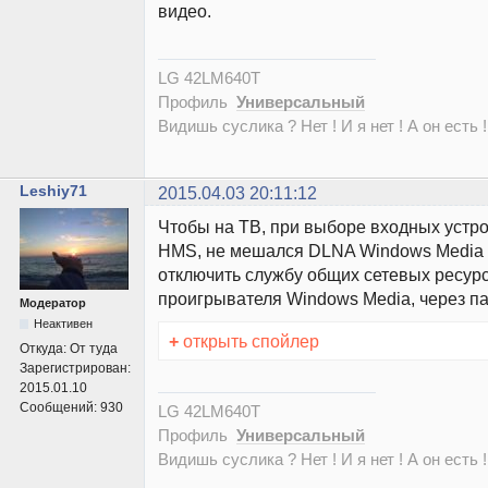
видео.
LG 42LM640T
Профиль
Универсальный
Видишь суслика ? Нет ! И я нет ! А он есть !
Leshiy71
2015.04.03 20:11:12
Чтобы на ТВ, при выборе входных устро
HMS, не мешался DLNA Windows Media 
отключить службу общих сетевых ресур
проигрывателя Windows Media, через п
Модератор
Неактивен
+
открыть спойлер
Откуда:
От туда
Зарегистрирован:
2015.01.10
Сообщений:
930
LG 42LM640T
Профиль
Универсальный
Видишь суслика ? Нет ! И я нет ! А он есть !