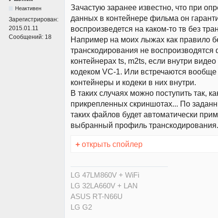
Зачастую заранее известно, что при оп
Неактивен
данных в контейнере фильма он гарант
Зарегистрирован:
воспроизведется на каком-то тв без тра
2015.01.11
Сообщений:
18
Например на моих лыжах как правило б
транскодирования не воспроизводятся
контейнерах ts, m2ts, если внутри виде
кодеком VC-1. Или встречаются вообще 
контейнеры и кодеки в них внутри.
В таких случаях можно поступить так, ка
прикрепленных скриншотах... По задан
таких файлов будет автоматически при
выбранный профиль транскодирования.
+
открыть спойлер
LG 47LM860V + WiFi
LG 32LA660V + LAN
ASUS RT-N66U
LG G2