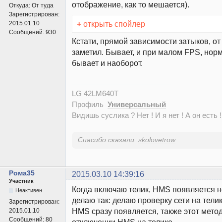
отображение, как то мешается).
Откуда:
От туда
Зарегистрирован:
+
открыть спойлер
2015.01.10
Сообщений:
930
Кстати, прямой зависимости затыков, от
заметил. Бывает, и при малом FPS, норм
бывает и наоборот.
LG 42LM640T
Профиль
Универсальный
Видишь суслика ? Нет ! И я нет ! А он есть !
Спасибо сказали:
skolovetrow
Рома35
2015.03.10 14:39:16
Участник
Когда включаю телик, HMS появляется не
Неактивен
делаю так: делаю проверку сети на телик
Зарегистрирован:
HMS сразу появляется, также этот мето
2015.01.10
Сообщений:
80
отключении HMS на телике.