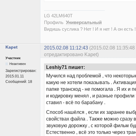
LG 42LM640T
Профиль
Универсальный
Видишь суслика ? Нет ! И я нет ! А он есть !
Kapet
2015.02.08 11:12:43
(2015.02.08 11:35:48
отредактировано Kapet)
Участник
Неактивен
Leshiy71 пишет:
Зарегистрирован:
Мучился над проблемой , что некоторы
2015.01.11
Сообщений:
18
какую не хотели показывать . Активация
папке транскод - не помогала . Я их и
и кодировку менял , и разные профили
ставил - всё по барабану .
Способ нашёлся , если их заранее выбр
свойствах файла . Также можно сразу
звуковую дорожку , с которой фильм буд
Естественно , всё это только через тран