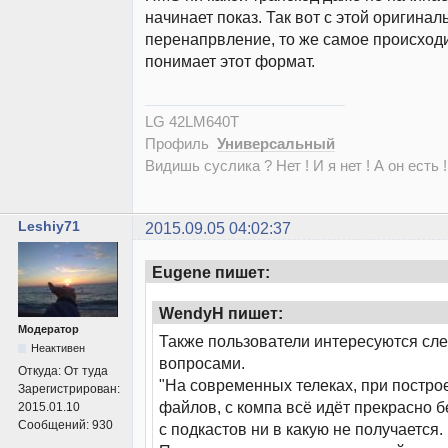
начинает показ. Так вот с этой оригина
перенапрвление, то же самое происходи
понимает этот формат.
LG 42LM640T
Профиль
Универсальный
Видишь суслика ? Нет ! И я нет ! А он есть !
Leshiy71
2015.09.05 04:02:37
Eugene пишет:
WendyH пишет:
Модератор
Также пользователи интересуются с
Неактивен
вопросами.
Откуда:
От туда
"На современных телеках, при постро
Зарегистрирован:
файлов, с компа всё идёт прекрасно б
2015.01.10
Сообщений:
930
с подкастов ни в какую не получается.