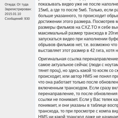
показывать видео уже не после наполне
Откуда:
От туда
Зарегистрирован:
15мб, а где то после 5мб. Только, если 
2015.01.10
больше указанного, то происходит обры
Сообщений:
930
достижении этого размера. Посмотрев
размеры фильмов на CXZ.TO я себе вы
максимальный размер транскода в 20гиг,
запускаться видео при наполнении буфе
обрывов фильмов нет, т.е. возможно что
выставляет этот размер в 42 гига, хотя н
Оригинальная ссылка перенаправление -
самое актуальное сейчас (люди с ноутам
тянет проц), но здесь какой то косяк со 
происходит, или автор HMS не понял п
что она работает только после обновлен
включенным транскодом. Если сразу вк
перенаправление, то после обновления 
ссылки не понимает. Если у Вас телек к
понимает, и они указаны в таблице вос
транскода, то при просмотре с компа ви
HMS ни какой транскод даже не начинает