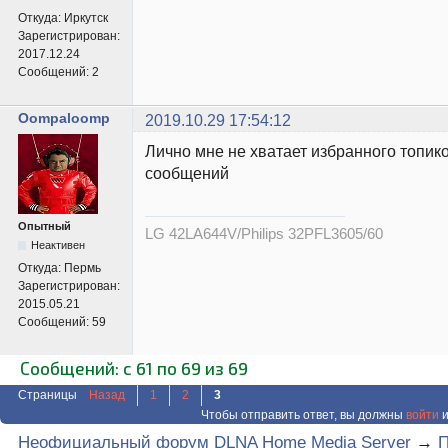
Откуда:
Иркутск
Зарегистрирован:
2017.12.24
Сообщений:
2
Oompaloomp
2019.10.29 17:54:12
Лично мне не хватает избранного топик
сообщений
Опытный
LG 42LA644V/Philips 32PFL3605/60
Неактивен
Откуда:
Пермь
Зарегистрирован:
2015.05.21
Сообщений:
59
Сообщений: с 61 по 69 из 69
Страницы
Назад
1
2
3
Чтобы отправить ответ, вы должны
войти
и
Неофициальный форум DLNA Home Media Server
→
П