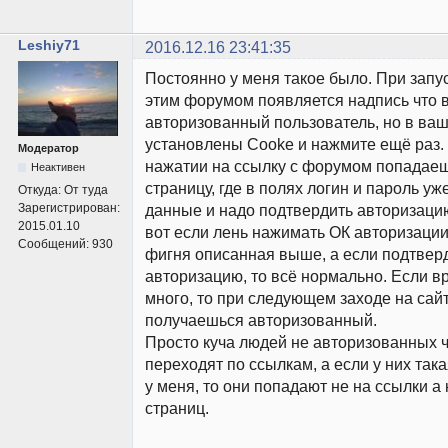
Leshiy71
2016.12.16 23:41:35
Постоянно у меня такое было. При запус
этим форумом появляется надпись что 
авторизованный пользователь, но в ва
установлены Cooke и нажмите ещё раз.
Модератор
нажатии на ссылку с форумом попадаеш
Неактивен
страницу, где в полях логин и пароль у
Откуда:
От туда
Зарегистрирован:
данные и надо подтвердить авторизацию
2015.01.10
вот если лень нажимать ОК авторизации
Сообщений:
930
фигня описанная выше, а если подтве
авторизацию, то всё нормально. Если 
много, то при следующем заходе на сай
получаешься авторизованный.
Просто куча людей не авторизованных 
переходят по ссылкам, а если у них так
у меня, то они попадают не на ссылки а
страниц.