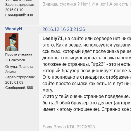
Видишь суслика ? Нет ! И я нет ! А он есть !
Зарегистрирован:
2015.01.10
Сообщений:
930
WendyH
2016.12.16 23:21:36
Leshiy71
, на сайте или сервере нет ник
этого. Как и везде, используется указани
ссылках, который идёт после знака решё
Просто участник
должны спозиционировать по указанно
Неактивен
положение страницы. "#p23" - это и есть
Откуда:
Планета
который браузер позиционирует после з
Земля
Это прописано в стандартах отображен
Зарегистрирован:
2015.01.09
сайте просто ссылки как есть. И я тут ни
Сообщений:
888
могу.
И это у тебя очень странное поведение.
быть. Любой браузер это делает (автор
имеет к этому отношение). Странно всё э
Sony Bravia KDL-32CX523