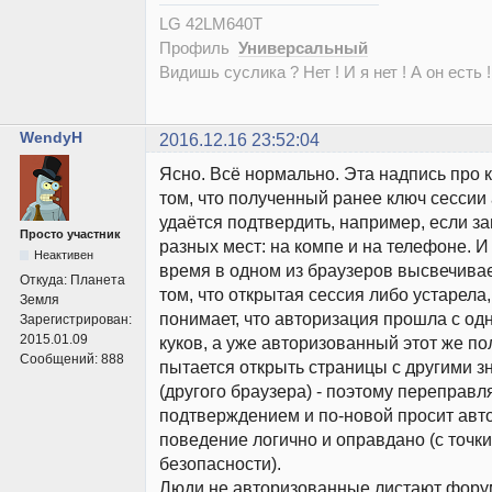
LG 42LM640T
Профиль
Универсальный
Видишь суслика ? Нет ! И я нет ! А он есть !
WendyH
2016.12.16 23:52:04
Ясно. Всё нормально. Эта надпись про к
том, что полученный ранее ключ сессии
удаётся подтвердить, например, если за
Просто участник
разных мест: на компе и на телефоне. И
Неактивен
время в одном из браузеров высвечивае
Откуда:
Планета
том, что открытая сессия либо устарела
Земля
понимает, что авторизация прошла с о
Зарегистрирован:
2015.01.09
куков, а уже авторизованный этот же по
Сообщений:
888
пытается открыть страницы с другими 
(другого браузера) - поэтому переправл
подтверждением и по-новой просит авт
поведение логично и оправдано (с точк
безопасности).
Люди не авторизованные листают форум