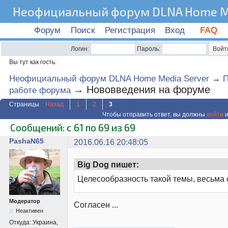
Неофициальный форум DLNA Home Me
Форум
Поиск
Регистрация
Вход
FAQ
Логин:
Пароль:
Вы тут как гость.
Неофициальный форум DLNA Home Media Server
→
П
→
Нововведения на форуме
работе форума
Страницы
Назад
1
2
3
Чтобы отправить ответ, вы должны
войти
и
Сообщений: с 61 по 69 из 69
PashaN65
2016.06.16 20:48:05
Big Dog пишет:
Целесообразность такой темы, весьма с
Модератор
Согласен ...
Неактивен
Откуда:
Украина,