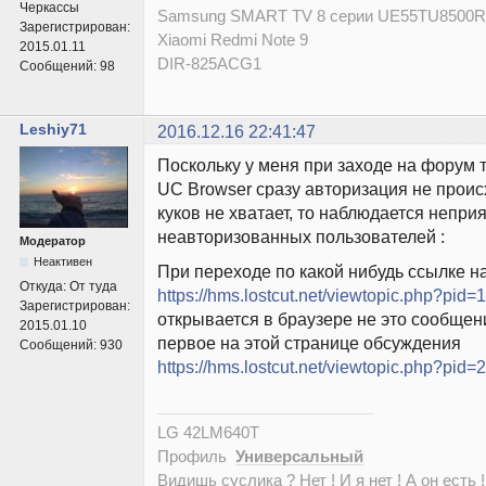
Черкассы
Samsung SMART TV 8 серии UE55TU8500
Зарегистрирован:
Xiaomi Redmi Note 9
2015.01.11
DIR-825ACG1
Сообщений:
98
Leshiy71
2016.12.16 22:41:47
Поскольку у меня при заходе на форум
UC Browser сразу авторизация не происх
куков не хватает, то наблюдается непри
неавторизованных пользователей :
Модератор
Неактивен
При переходе по какой нибудь ссылке н
Откуда:
От туда
https://hms.lostcut.net/viewtopic.php?pid
Зарегистрирован:
открывается в браузере не это сообщени
2015.01.10
первое на этой странице обсуждения
Сообщений:
930
https://hms.lostcut.net/viewtopic.php?pid
LG 42LM640T
Профиль
Универсальный
Видишь суслика ? Нет ! И я нет ! А он есть !