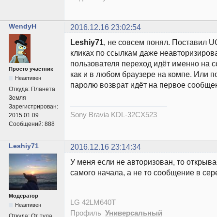
WendyH
2016.12.16 23:02:54
Leshiy71
, не совсем понял. Поставил U
кликах по ссылкам даже неавторизиров
пользователя переход идёт именно на с
Просто участник
как и в любом браузере на компе. Или п
Неактивен
паролю возврат идёт на первое сообще
Откуда:
Планета
Земля
Зарегистрирован:
Sony Bravia KDL-32CX523
2015.01.09
Сообщений:
888
Leshiy71
2016.12.16 23:14:34
У меня если не авторизован, то открыва
самого начала, а не то сообщение в сер
Модератор
LG 42LM640T
Неактивен
Профиль
Универсальный
Откуда:
От туда