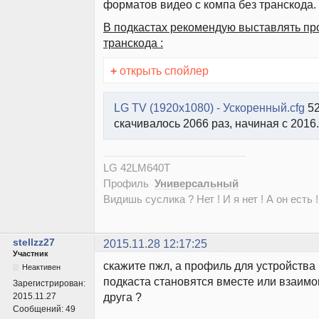
форматов видео с компа без транскода.
В подкастах рекомендую выставлять пр
транскода :
+
открыть спойлер
LG TV (1920x1080) - Ускоренный.cfg
52
скачивалось 2066 раз, начиная с 2016
LG 42LM640T
Профиль
Универсальный
Видишь суслика ? Нет ! И я нет ! А он есть !
stellzz27
2015.11.28 12:17:25
Участник
скажите пжл, а профиль для устройства
Неактивен
подкаста становятся вместе или взаим
Зарегистрирован:
друга ?
2015.11.27
Сообщений:
49