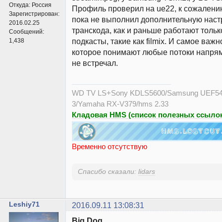
Откуда:
Россия
Профиль проверил на ue22, к сожалению
Зарегистрирован:
пока не выполнил дополнительную настр
2016.02.25
транскода, как и раньше работают толь
Сообщений:
подкасты, такие как filmix. И самое важн
1,438
которое понимают любые потоки напрям
не встречал.
WD TV LS+Sony KDLS5600/Samsung UEF54
3/Yamaha RX-V379/hms 2.33
Кладовая HMS (список полезных ссылок
Временно отсутствую
Спасибо сказали:
lidars
Leshiy71
2016.09.11 13:08:31
Big Dog