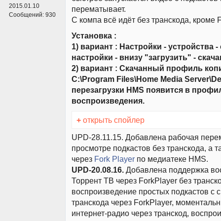
2015.01.10
перематывает.
Сообщений:
930
С компа всё идёт без транскода, кроме
Установка :
1) вариант : Настройки - устройства -
настройки - внизу "загрузить" - ска
2) вариант : Скачанный профиль коп
C:\Program Files\Home Media Server\De
перезагрузки HMS появится в профи
воспроизведения.
+
открыть спойлер
UPD-28.11.15. Добавлена рабочая пере
просмотре подкастов без транскода, а 
через
Fork Player
по медиатеке HMS.
UPD-20.08.16.
Добавлена поддержка во
Торрент ТВ через ForkPlayer без транск
воспроизведение простых подкастов с 
транскода через ForkPlayer, моменталь
интернет-радио через транскод, воспро