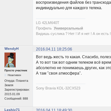
воспроизведения файлов без транскода
индивидуально для каждого телека.
LG 42LM640T
Профиль
Универсальный
Видишь суслика ? Нет ! И я нет ! А он есть !
WendyH
2016.04.11 18:25:06
Вот ведь жесть то какая. Спасибо, полез
А то вот так вот одним телеком всё вре
абсолютно не понимаешь других, как это
Просто участник
А там "своя атмосфера".
Неактивен
Откуда:
Планета
Земля
Sony Bravia KDL-32CX523
Зарегистрирован:
2015.01.09
Сообщений:
888
Leshiy71
2016.04.11 18:49:30