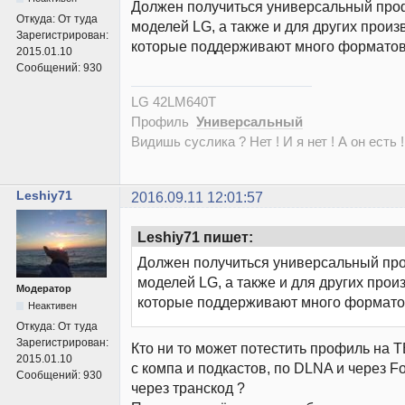
Должен получиться универсальный про
Откуда:
От туда
моделей LG, а также и для других произ
Зарегистрирован:
которые поддерживают много форматов
2015.01.10
Сообщений:
930
LG 42LM640T
Профиль
Универсальный
Видишь суслика ? Нет ! И я нет ! А он есть !
Leshiy71
2016.09.11 12:01:57
Leshiy71 пишет:
Должен получиться универсальный пр
моделей LG, а также и для других прои
Модератор
которые поддерживают много формато
Неактивен
Откуда:
От туда
Зарегистрирован:
Кто ни то может потестить профиль на Т
2015.01.10
с компа и подкастов, по DLNA и через F
Сообщений:
930
через транскод ?