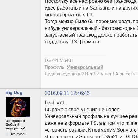
Поскольку всё настроено без транскода,
идее работать и на Samsung и на други
многоформатных ТВ.
Тогда можно было бы переименовать пр
нибудь
универсальный - безтранскодны
запускаемый транскод должен работать 
поддержка TS формата.
LG 42LM640T
Профиль
Универсальный
Видишь суслика ? Нет ! И я нет ! А он есть !
Big Dog
2016.09.11 12:46:46
Leshiy71
Выражаю своё мнение не более
Универсальный профиль не лучшее реше
Осторожно -
даже не в формате TS, а в том что mime
Добрый
модератор!
устройств разный. К примеру у Sony это
Неактивен
stream.mpeg, у Samsung TS/m2t, у LG TS