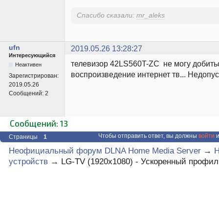
Спасибо сказали:
mr_aleks
ufn
2019.05.26 13:28:27
Интересующийся
телевизор 42LS560T-ZC не могу добить
Неактивен
воспроизведение интернет тв... Недопу
Зарегистрирован:
2019.05.26
Сообщений:
2
Сообщений: 13
Чтобы отправить ответ, вы должны
войти
и
Страницы
1
Неофициальный форум DLNA Home Media Server
→
Н
устройств
→
LG-TV (1920х1080) - Ускоренный профил