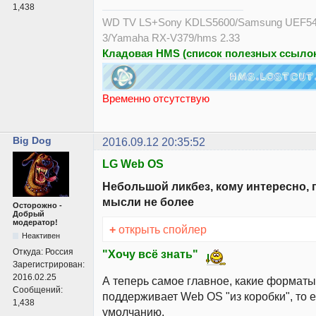
1,438
WD TV LS+Sony KDLS5600/Samsung UEF54
3/Yamaha RX-V379/hms 2.33
Кладовая HMS (список полезных ссылок
Временно отсутствую
Big Dog
2016.09.12 20:35:52
LG Web OS
Небольшой ликбез, кому интересно, 
мысли не более
Осторожно -
Добрый
модератор!
+
открыть спойлер
Неактивен
Откуда:
Россия
"Хочу всё знать"
Зарегистрирован:
2016.02.25
А теперь самое главное, какие форматы
Сообщений:
поддерживает Web OS "из коробки", то е
1,438
умолчанию.