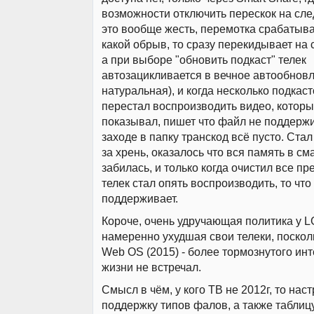
возможности отключить перескок на сл
это вообще жесть, перемотка срабатывае
какой обрыв, то сразу перекидывает на
а при выборе "обновить подкаст" телек
автозацикливается в вечное автообновл
натуральная), и когда несколько подкаст
перестал воспроизводить видео, которы
показывал, пишет что файл не поддержи
заходе в папку транскод всё пусто. Стал
за хрень, оказалось что вся память в с
забилась, и только когда очистил все п
телек стал опять воспроизводить, то что
поддерживает.
Короче, очень удручающая политика у L
намеренно ухудшая свои телеки, поскол
Web OS (2015) - более тормознутого ин
жизни не встречал.
Смысл в чём, у кого ТВ не 2012г, то нас
поддержку типов фалов, а также таблиц