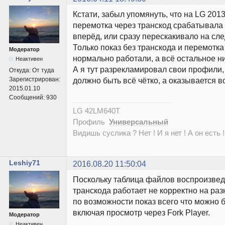
Кстати, забыл упомянуть, что на LG 201
перемотка через транскод срабатывала 
вперёд, или сразу перескакивало на с
Только показ без транскода и перемотка
Модератор
нормально работали, а всё остальное н
Неактивен
А я тут разрекламировал свои профили,
Откуда:
От туда
Зарегистрирован:
должно быть всё чётко, а оказывается в
2015.01.10
Сообщений:
930
LG 42LM640T
Профиль
Универсальный
Видишь суслика ? Нет ! И я нет ! А он есть !
Leshiy71
2016.08.20 11:50:04
Поскольку таблица файлов воспроизвед
транскода работает не корректно на раз
по возможности показ всего что можно б
включая просмотр через Fork Player.
Модератор
Неактивен