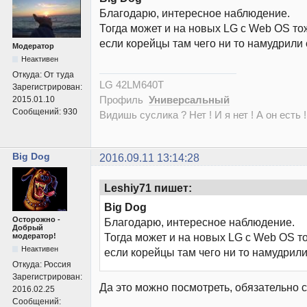
Благодарю, интересное наблюдение.
Тогда может и на новых LG с Web OS тож
если корейцы там чего ни то намудрили
Модератор
Неактивен
Откуда:
От туда
LG 42LM640T
Зарегистрирован:
Профиль
Универсальный
2015.01.10
Сообщений:
930
Видишь суслика ? Нет ! И я нет ! А он есть !
Big Dog
2016.09.11 13:14:28
Leshiy71 пишет:
Big Dog
Осторожно -
Благодарю, интересное наблюдение.
Добрый
Тогда может и на новых LG с Web OS то
модератор!
Неактивен
если корейцы там чего ни то намудрили
Откуда:
Россия
Зарегистрирован:
Да это можно посмотреть, обязательно 
2016.02.25
Сообщений: