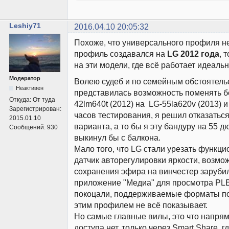
Leshiy71
2016.04.10 20:05:32
Похоже, что универсального профиля не 
профиль создавался на
LG 2012 года
, 
на эти модели, где всё работает идеальн
Модератор
Волею судеб и по семейным обстоятель
Неактивен
представилась возможность поменять б
Откуда:
От туда
42lm640t (2012) на LG-55la620v (2013) 
Зарегистрирован:
часов тестирования, я решил отказаться
2015.01.10
варианта, а то бы я эту бандуру на 55 
Сообщений:
930
выкинул бы с балкона.
Мало того, что LG стали урезать функци
датчик авторегулировки яркости, возмо
сохранения эфира на винчестер заруби
приложение "Медиа" для просмотра PL
покоцали, поддерживаемые форматы поу
этим профилем не всё показывает.
Но самые главные вилы, это что напря
доступа нет, только через Smart Share, г