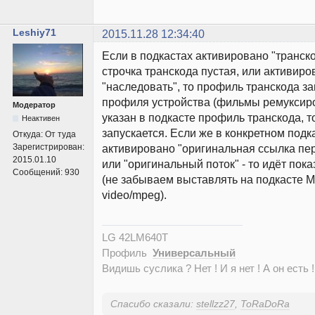
Leshiy71
2015.11.28 12:34:40
Если в подкастах активировано "транск
строчка транскода пустая, или активиро
"наследовать", то профиль транскода за
профиля устройства (фильмы ремуксиро
Модератор
указан в подкасте профиль транскода, т
Неактивен
запускается. Если же в конкретном подк
Откуда:
От туда
Зарегистрирован:
активировано "оригинальная ссылка пе
2015.01.10
или "оригинальный поток" - то идёт пока
Сообщений:
930
(не забываем выставлять на подкасте 
video/mpeg).
LG 42LM640T
Профиль
Универсальный
Видишь суслика ? Нет ! И я нет ! А он есть !
Спасибо сказали:
stellzz27
,
ToRaDoRa