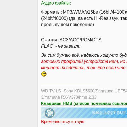
Аудио файлы:
Форматы: MP3/WMA/s16be (16bit/44100)
(24bit/48000) (да, да есть Hi-Res звук, та
предыдущем поколение)
Сжатия: AC3/ACC/PCM/DTS
FLAC - не завезли
За сим думаю всё, надеюсь кому-то буд
готовых профилей устройств нет, но 
мешает их сделать, так что если что
WD TV LS+Sony KDLS5600/Samsung UEF54
3/Yamaha RX-V379/hms 2.33
Кладовая HMS (список полезных ссылок
Временно отсутствую