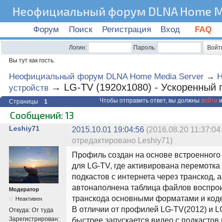
Неофициальный форум DLNA Home Me
Форум
Поиск
Регистрация
Вход
FAQ
Логин:
Пароль:
Вы тут как гость.
Неофициальный форум DLNA Home Media Server
→
Н
→
LG-TV (1920х1080) - Ускоренный
устройств
Чтобы отправить ответ, вы должны
войти
и
Страницы
1
Сообщений: 13
Leshiy71
2015.10.01 19:04:56
(2016.08.20 11:37:04
отредактировано Leshiy71)
Профиль создан на основе встроенног
для LG-TV, где активирована перемотка
подкастов с интернета через транскод, а
автонаполнена таблица файлов воспро
Модератор
транскода основными форматами и код
Неактивен
В отличии от профилей LG-TV(2012) и L
Откуда:
От туда
Зарегистрирован:
быстрее запускается видео с подкастов