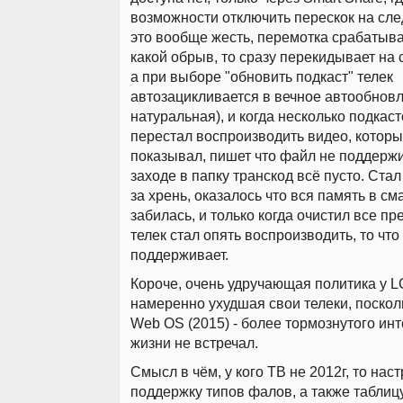
возможности отключить перескок на сл
это вообще жесть, перемотка срабатывае
какой обрыв, то сразу перекидывает на
а при выборе "обновить подкаст" телек
автозацикливается в вечное автообновл
натуральная), и когда несколько подкаст
перестал воспроизводить видео, которы
показывал, пишет что файл не поддержи
заходе в папку транскод всё пусто. Стал
за хрень, оказалось что вся память в с
забилась, и только когда очистил все п
телек стал опять воспроизводить, то что
поддерживает.
Короче, очень удручающая политика у L
намеренно ухудшая свои телеки, поскол
Web OS (2015) - более тормознутого ин
жизни не встречал.
Смысл в чём, у кого ТВ не 2012г, то нас
поддержку типов фалов, а также таблиц