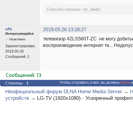
Спасибо сказали:
mr_aleks
ufn
2019.05.26 13:28:27
Интересующийся
телевизор 42LS560T-ZC не могу добить
Неактивен
воспроизведение интернет тв... Недопу
Зарегистрирован:
2019.05.26
Сообщений:
2
Сообщений: 13
Чтобы отправить ответ, вы должны
войти
и
Страницы
1
Неофициальный форум DLNA Home Media Server
→
Н
устройств
→
LG-TV (1920х1080) - Ускоренный профил