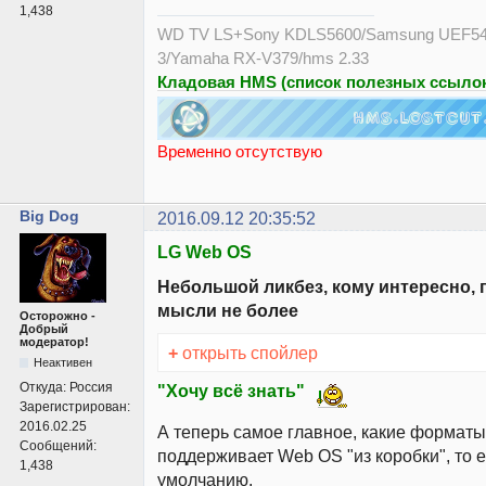
1,438
WD TV LS+Sony KDLS5600/Samsung UEF54
3/Yamaha RX-V379/hms 2.33
Кладовая HMS (список полезных ссылок
Временно отсутствую
Big Dog
2016.09.12 20:35:52
LG Web OS
Небольшой ликбез, кому интересно, 
мысли не более
Осторожно -
Добрый
модератор!
+
открыть спойлер
Неактивен
Откуда:
Россия
"Хочу всё знать"
Зарегистрирован:
2016.02.25
А теперь самое главное, какие форматы
Сообщений:
поддерживает Web OS "из коробки", то е
1,438
умолчанию.