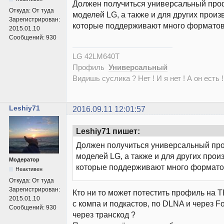
Должен получиться универсальный про
Откуда:
От туда
моделей LG, а также и для других произ
Зарегистрирован:
которые поддерживают много форматов
2015.01.10
Сообщений:
930
LG 42LM640T
Профиль
Универсальный
Видишь суслика ? Нет ! И я нет ! А он есть !
Leshiy71
2016.09.11 12:01:57
Leshiy71 пишет:
Должен получиться универсальный пр
моделей LG, а также и для других прои
Модератор
которые поддерживают много формато
Неактивен
Откуда:
От туда
Зарегистрирован:
Кто ни то может потестить профиль на Т
2015.01.10
с компа и подкастов, по DLNA и через F
Сообщений:
930
через транскод ?