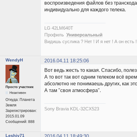
воспроизведения файлов без транскода
индивидуально для каждого телека.
LG 42LM640T
Профиль
Универсальный
Видишь суслика ? Нет ! И я нет ! А он есть !
WendyH
2016.04.11 18:25:06
Вот ведь жесть то какая. Спасибо, полез
А то вот так вот одним телеком всё вре
абсолютно не понимаешь других, как это
Просто участник
А там "своя атмосфера".
Неактивен
Откуда:
Планета
Земля
Sony Bravia KDL-32CX523
Зарегистрирован:
2015.01.09
Сообщений:
888
Leshiy71
2016.04.11 18:49:30