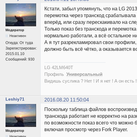
Кстати, забыл упомянуть, что на LG 201
перемотка через транскод срабатывала 
вперёд, или сразу перескакивало на с
Только показ без транскода и перемотка
Модератор
нормально работали, а всё остальное н
Неактивен
А я тут разрекламировал свои профили,
Откуда:
От туда
Зарегистрирован:
должно быть всё чётко, а оказывается в
2015.01.10
Сообщений:
930
LG 42LM640T
Профиль
Универсальный
Видишь суслика ? Нет ! И я нет ! А он есть !
Leshiy71
2016.08.20 11:50:04
Поскольку таблица файлов воспроизвед
транскода работает не корректно на раз
по возможности показ всего что можно б
включая просмотр через Fork Player.
Модератор
Неактивен