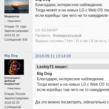
Благодарю, интересное наблюдение.
Тогда может и на новых LG с Web OS тож
если корейцы там чего ни то намудрили
Модератор
Неактивен
Откуда:
От туда
LG 42LM640T
Зарегистрирован:
Профиль
Универсальный
2015.01.10
Сообщений:
930
Видишь суслика ? Нет ! И я нет ! А он есть !
Big Dog
2016.09.11 13:14:28
Leshiy71 пишет:
Big Dog
Осторожно -
Благодарю, интересное наблюдение.
Добрый
Тогда может и на новых LG с Web OS то
модератор!
Неактивен
если корейцы там чего ни то намудрили
Откуда:
Россия
Зарегистрирован:
Да это можно посмотреть, обязательно 
2016.02.25
Сообщений: