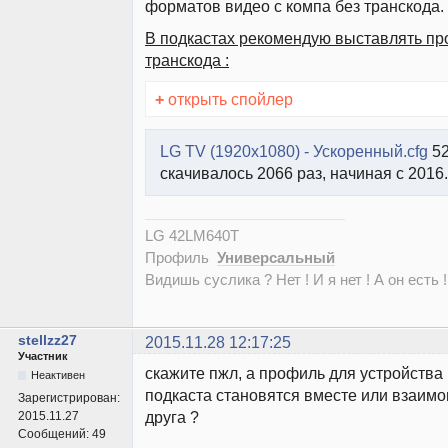
форматов видео с компа без транскода.
В подкастах рекомендую выставлять пр
транскода :
+
открыть спойлер
LG TV (1920x1080) - Ускоренный.cfg
52
скачивалось 2066 раз, начиная с 2016
LG 42LM640T
Профиль
Универсальный
Видишь суслика ? Нет ! И я нет ! А он есть !
stellzz27
2015.11.28 12:17:25
Участник
скажите пжл, а профиль для устройства
Неактивен
подкаста становятся вместе или взаим
Зарегистрирован:
друга ?
2015.11.27
Сообщений:
49