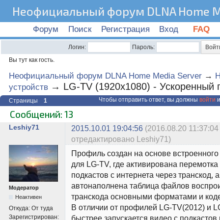
Неофициальный форум DLNA Home Me
Форум
Поиск
Регистрация
Вход
FAQ
Логин:
Пароль:
Вы тут как гость.
Неофициальный форум DLNA Home Media Server
→
Н
→
LG-TV (1920х1080) - Ускоренный
устройств
Чтобы отправить ответ, вы должны
войти
и
Страницы
1
Сообщений: 13
Leshiy71
2015.10.01 19:04:56
(2016.08.20 11:37:04
отредактировано Leshiy71)
Профиль создан на основе встроенног
для LG-TV, где активирована перемотка
подкастов с интернета через транскод, а
автонаполнена таблица файлов воспро
Модератор
транскода основными форматами и код
Неактивен
В отличии от профилей LG-TV(2012) и L
Откуда:
От туда
Зарегистрирован:
быстрее запускается видео с подкастов