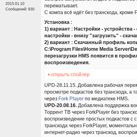
2015.01.10
перематывает.
Сообщений:
930
С компа всё идёт без транскода, кроме
Установка :
1) вариант : Настройки - устройства -
настройки - внизу "загрузить" - ска
2) вариант : Скачанный профиль коп
C:\Program Files\Home Media Server\De
перезагрузки HMS появится в профи
воспроизведения.
+
открыть спойлер
UPD-28.11.15. Добавлена рабочая пере
просмотре подкастов без транскода, а 
через
Fork Player
по медиатеке HMS.
UPD-20.08.16.
Добавлена поддержка во
Торрент ТВ через ForkPlayer без транск
воспроизведение простых подкастов с 
транскода через ForkPlayer, моменталь
интернет-радио через транскод, воспро