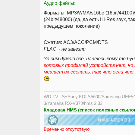
Аудио файлы:
Форматы: MP3/WMA/s16be (16bit/44100)
(24bit/48000) (да, да есть Hi-Res звук, та
предыдущем поколение)
Сжатия: AC3/ACC/PCM/DTS
FLAC - не завезли
За сим думаю всё, надеюсь кому-то буд
готовых профилей устройств нет, но 
мешает их сделать, так что если что
WD TV LS+Sony KDLS5600/Samsung UEF54
3/Yamaha RX-V379/hms 2.33
Кладовая HMS (список полезных ссылок
Временно отсутствую