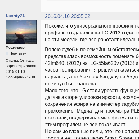
Leshiy71
2016.04.10 20:05:32
Похоже, что универсального профиля не 
профиль создавался на
LG 2012 года
, 
на эти модели, где всё работает идеальн
Модератор
Волею судеб и по семейным обстоятель
Неактивен
представилась возможность поменять б
Откуда:
От туда
42lm640t (2012) на LG-55la620v (2013) 
Зарегистрирован:
часов тестирования, я решил отказаться
2015.01.10
варианта, а то бы я эту бандуру на 55 
Сообщений:
930
выкинул бы с балкона.
Мало того, что LG стали урезать функци
датчик авторегулировки яркости, возмо
сохранения эфира на винчестер заруби
приложение "Медиа" для просмотра PL
покоцали, поддерживаемые форматы поу
этим профилем не всё показывает.
Но самые главные вилы, это что напря
доступа нет, только через Smart Share, г