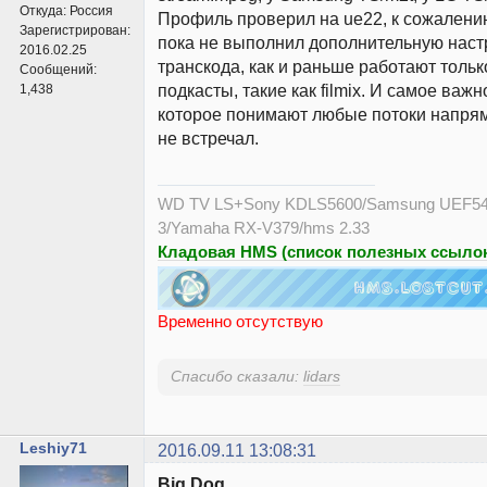
Откуда:
Россия
Профиль проверил на ue22, к сожалению
Зарегистрирован:
пока не выполнил дополнительную настр
2016.02.25
транскода, как и раньше работают толь
Сообщений:
подкасты, такие как filmix. И самое важн
1,438
которое понимают любые потоки напрям
не встречал.
WD TV LS+Sony KDLS5600/Samsung UEF54
3/Yamaha RX-V379/hms 2.33
Кладовая HMS (список полезных ссылок
Временно отсутствую
Спасибо сказали:
lidars
Leshiy71
2016.09.11 13:08:31
Big Dog