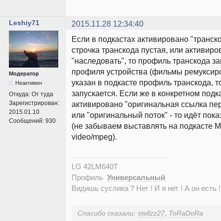
Leshiy71
2015.11.28 12:34:40
Если в подкастах активировано "транск
строчка транскода пустая, или активиро
"наследовать", то профиль транскода за
профиля устройства (фильмы ремуксиро
Модератор
указан в подкасте профиль транскода, т
Неактивен
запускается. Если же в конкретном подк
Откуда:
От туда
Зарегистрирован:
активировано "оригинальная ссылка пе
2015.01.10
или "оригинальный поток" - то идёт пока
Сообщений:
930
(не забываем выставлять на подкасте 
video/mpeg).
LG 42LM640T
Профиль
Универсальный
Видишь суслика ? Нет ! И я нет ! А он есть !
Спасибо сказали:
stellzz27
,
ToRaDoRa