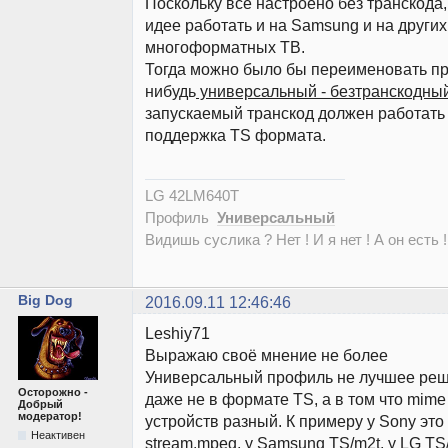
Поскольку всё настроено без транскода,
идее работать и на Samsung и на други
многоформатных ТВ.
Тогда можно было бы переименовать пр
нибудь
универсальный - безтранскодны
запускаемый транскод должен работать 
поддержка TS формата.
LG 42LM640T
Профиль
Универсальный
Видишь суслика ? Нет ! И я нет ! А он есть !
Big Dog
2016.09.11 12:46:46
Leshiy71
Выражаю своё мнение не более
Универсальный профиль не лучшее реше
Осторожно -
даже не в формате TS, а в том что mime
Добрый
модератор!
устройств разный. К примеру у Sony это
Неактивен
stream.mpeg, у Samsung TS/m2t, у LG TS