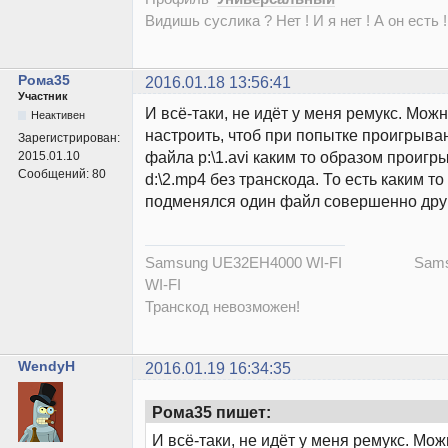
Видишь суслика ? Нет ! И я нет ! А он есть !
Рома35
2016.01.18 13:56:41
Участник
И всё-таки, не идёт у меня ремукс. Можн
Неактивен
настроить, чтоб при попытке проигрыва
Зарегистрирован:
файла p:\1.avi каким то образом проиг
2015.01.10
Сообщений:
80
d:\2.mp4 без транскода. То есть каким т
подменялся один файл совершенно дру
Samsung UE32EH4000 WI-FI Samsu
WI-FI
Транскод невозможен!
WendyH
2016.01.19 16:34:35
Рома35 пишет:
И всё-таки, не идёт у меня ремукс. Мож