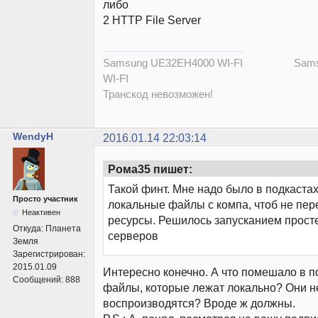
либо
2 HTTP File Server
Samsung UE32EH4000 WI-FI Samsu
WI-FI
Транскод невозможен!
WendyH
2016.01.14 22:03:14
Рома35 пишет:
Такой финт. Мне надо было в подкастах
Просто участник
локальные файлы с компа, чтоб не пер
Неактивен
ресурсы. Решилось запусканием просте
Откуда:
Планета
серверов
Земля
Зарегистрирован:
2015.01.09
Интересно конечно. А что помешало в п
Сообщений:
888
файлы, которые лежат локально? Они н
воспроизводятся? Вроде ж должны.