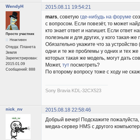
WendyH
2015.08.11 19:54:21
mars
, советую
где-нибудь на форуме
соз
с вопросом. Если повезёт, то может найд
кто знает ответ и напишет. Если ответ на
Просто участник
полезным и для других, у кого такая-же
Неактивен
Обязательно укажите что за устройство (
Откуда:
Планета
одни и те же проблемы у одних и тех же 
Земля
которых такая же модель, могут дать со
Зарегистрирован:
2015.01.09
Может,
тут
посмотреть?
Сообщений:
888
По второму вопросу тоже с ходу не скаж
Sony Bravia KDL-32CX523
nick_nv
2015.08.18 22:58:46
Добрый вечер! Подскажите пожалуйста, 
медиа-сервер HMS с другого компьюте