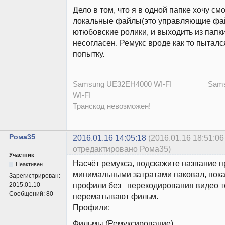
Дело в том, что я в одной папке хочу смо
локальные файлы(это управляющие фа
ютюбовские ролики, и выходить из папк
несогласен. Ремукс вроде как то пытал
попытку.
Samsung UE32EH4000 WI-FI Samsu
WI-FI
Транскод невозможен!
Рома35
2016.01.16 14:05:18
(2016.01.16 18:51:06
отредактировано Рома35)
Участник
Насчёт ремукса, подскажите название п
Неактивен
минимальными затратами паковал, пока 
Зарегистрирован:
профили без перекодирования видео т
2015.01.10
Сообщений:
80
перематывают фильм.
Профили:
Фильмы (Ремуксирование)