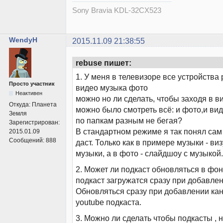
Sony Bravia KDL-32CX523
WendyH
2015.11.09 21:38:55
rebuse пишет:
1. У меня в телевизоре все устройства
Просто участник
видео музыка фото
Неактивен
можно но ли сделать, чтобы заходя в в
Откуда:
Планета
можно было смотреть всё: и фото,и виде
Земля
по папкам разным не бегая?
Зарегистрирован:
В стандартном режиме я так понял сам
2015.01.09
Сообщений:
888
даст. Только как в примере музыки - ви
музыки, а в фото - слайдшоу с музыкой.
2. Может ли подкаст обновляться в фон
подкаст загружатся сразу при добавлен
Обновляться сразу при добавлении ка
youtube подкаста.
3. Можно ли сделать чтобы подкасты , 