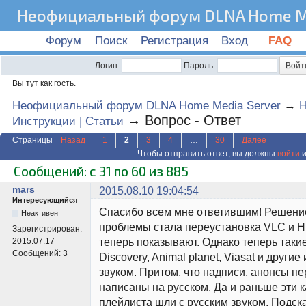
Неофициальный форум DLNA Home Me
Форум
Поиск
Регистрация
Вход
FAQ
Логин:
Пароль:
Вы тут как гость.
Неофициальный форум DLNA Home Media Server
→
→
Вопрос - Ответ
Инструкции | Статьи
Страницы
Назад
1
2
3
4
…
30
Далее
Чтобы отправить ответ, вы должны
войти
и
Сообщений: с 31 по 60 из 885
mars
2015.08.10 19:04:54
Интересующийся
Спасибо всем мне ответившим! Решени
Неактивен
проблемы стала переустановка VLC и 
Зарегистрирован:
теперь показывают. Однако теперь таки
2015.07.17
Сообщений:
3
Discovery, Animal planet, Viasat и другие
звуком. Притом, что надписи, анонсы пе
написаны на русском. Да и раньше эти к
плейлиста шли с русским звуком. Подск