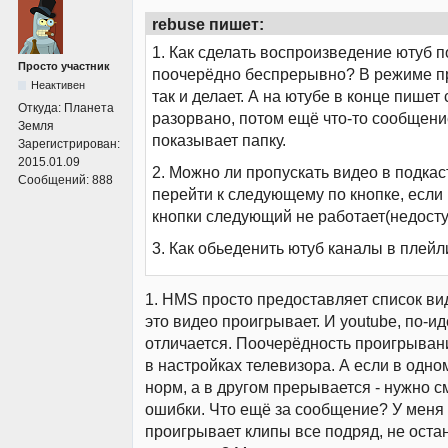
rebuse пишет:
1. Как сделать воспроизведение ютуб п
Просто участник
поочерёдно беспрерывно? В режиме п
Неактивен
так и делает. А на ютубе в конце пишет
Откуда:
Планета
разорвано, потом ещё что-то сообщени
Земля
показывает папку.
Зарегистрирован:
2015.01.09
2. Можно ли пропускать видео в подкас
Сообщений:
888
перейти к следующему по кнопке, если
кнопки следующий не работает(недосту
3. Как обьеденить ютуб каналы в плейл
1. HMS просто предоставляет список ви
это видео проигрывает. И youtube, по-ид
отличается. Поочерёдность проигрывани
в настройках телевизора. А если в одно
норм, а в другом прерывается - нужно см
ошибки. Что ещё за сообщение? У меня 
проигрывает клипы все подряд, не оста