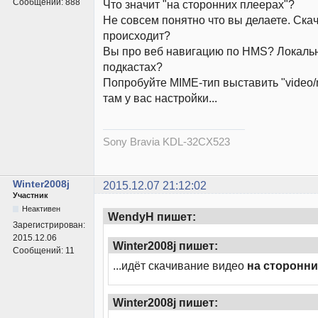
Сообщений:
888
Что значит "на сторонних плеерах"?
Не совсем понятно что вы делаете. Ска
происходит?
Вы про веб навигацию по HMS? Локаль
подкастах?
Попробуйте MIME-тип выставить "video/
там у вас настройки...
Sony Bravia KDL-32CX523
Winter2008j
2015.12.07 21:12:02
Участник
Неактивен
WendyH пишет:
Зарегистрирован:
2015.12.06
Winter2008j пишет:
Сообщений:
11
...идёт скачивание видео
на сторонни
Winter2008j пишет: