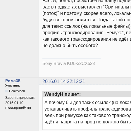
P.S.: А, понял, посмотрел на вашу подпи
вас в подкастах выставлен "Оригиналь
(поток)" и поэтому, скорее всего, локал
будут воспроизводиться. Тогда такой во
для таких ссылок (на локальные файлы)
профиль транскодирования "Ремукс", ве
как такового транскодирования не идёт 
не должно быть особого?
Sony Bravia KDL-32CX523
Рома35
2016.01.14 22:12:21
Участник
Неактивен
WendyH пишет:
Зарегистрирован:
А почему бы для таких ссылок (на лок
2015.01.10
Сообщений:
80
устанавливать профиль транскодирова
ведь при ремуксе как такового транско
идёт и напряга на проц не должно быть