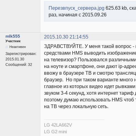
Перезвпуск_сервера.jpg
625.63 kb, ск
раз, начиная с 2015.09.26
mlk555
2015.10.30 21:14:55
Участник
ЗДРАВСТВУЙТЕ. У меня такой вопрос -
Неактивен
средствами HMS выводить изображение
Зарегистрирован:
на телевизор? Пользовался различным
2015.01.30
Сообщений:
32
на ноуте и смартфоне, они дают ip-адре
ввожу в браузере ТВ и смотрю трансля
браузер. Но при таком варианте много 
главное из которых видео идет рывками
звуком 3-4 секунд, хотя интернет тариф 
поэтому думаю использовать HMS чтоб
на ТВ через локальную сеть.
LG 42LA662V
LG G2 mini