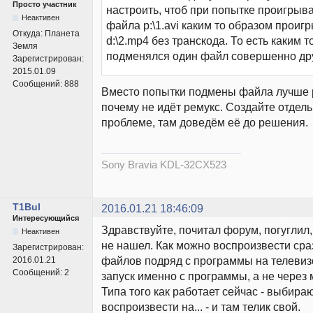
Просто участник
настроить, чтоб при попытке проигрыв
Неактивен
файла p:\1.avi каким то образом прои
Откуда:
Планета
d:\2.mp4 без транскода. То есть каким 
Земля
подменялся один файл совершенно др
Зарегистрирован:
2015.01.09
Сообщений:
888
Вместо попытки подмены файла лучше 
почему не идёт ремукс. Создайте отдел
проблеме, там доведём её до решения.
Sony Bravia KDL-32CX523
T1Bul
2016.01.21 18:46:09
Интересующийся
Здравствуйте, почитал форум, погуглил, 
Неактивен
не нашел. Как можно воспроизвести сра
Зарегистрирован:
файлов подряд с программы на телевиз
2016.01.21
Сообщений:
2
запуск именно с программы, а не через 
Типа того как работает сейчас - выбира
воспроизвести на... - и там телик свой.