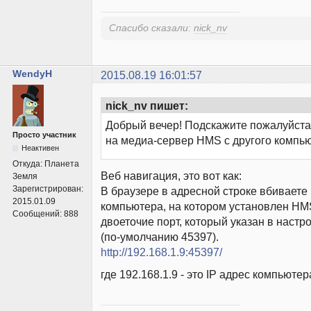
Спасибо сказали:
nick_nv
WendyH
2015.08.19 16:01:57
nick_nv пишет:
Добрый вечер! Подскажите пожалуйста,
Просто участник
на медиа-сервер HMS с другого компь
Неактивен
Откуда:
Планета
Веб навигация, это вот как:
Земля
Зарегистрирован:
В браузере в адресной строке вбиваете 
2015.01.09
компьютера, на котором установлен HM
Сообщений:
888
двоеточие порт, который указан в наст
(по-умолчанию 45397).
http://192.168.1.9:45397/
где 192.168.1.9 - это IP адрес компьюте