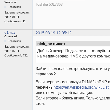
Участник
Toshiba 50L7363
Неактивен
Зарегистрирован:
2015.01.11
Сообщений:
11
d1mas
2015.08.19 12:05:12
Опытный
Неактивен
nick_nv пишет:
Зарегистрирован:
Добрый вечер! Подскажите пожалуйста,
2015.07.11
Сообщений:
431
на медиа-сервер HMS с другого компь
Зайти, в смысле смотреть/слушать или 
сервером?
Если первое - используя DLNA/UnPNP кл
перечень
https://en.wikipedia.org/wiki/Li
или с помощью web навигации.
Если второе - боюсь никак. Только уда
стол.