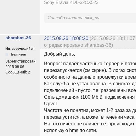
Sony Bravia KDL-32CX523
Спасибо сказали:
nick_nv
sharabas-36
2015.09.26 18:08:20
(2015.09.26 18:11:07
отредактировано sharabas-36)
Интересующийся
Добрый день,
Неактивен
Зарегистрирован:
Вопрос: падает частенько сервер и пот
2015.09.06
перезапускается (см скрин). В логах си
Сообщений:
2
особенного на данные промежутки врем
Как служба не установлена. В списках 
подключений - пусто, т.е. разрешены все
Сеть домашняя (100 Мbit), подключения 
Upvel.
Частота не понятна, может 1-2 раза за д
перезапустится, а может в течении часа 
На это ничего не влияет, т.е. происходит
использую hms по сети.