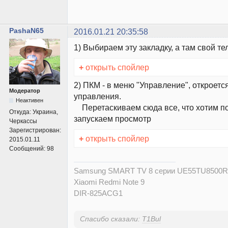
PashaN65
2016.01.21 20:35:58
1) Выбираем эту закладку, а там свой те
+
открыть спойлер
2) ПКМ - в меню "Управление", откроетс
Модератор
управления.
Неактивен
Перетаскиваем сюда все, что хотим по
Откуда:
Украина,
запускаем просмотр
Черкассы
Зарегистрирован:
+
открыть спойлер
2015.01.11
Сообщений:
98
Samsung SMART TV 8 серии UE55TU8500
Xiaomi Redmi Note 9
DIR-825ACG1
Спасибо сказали:
T1Bul