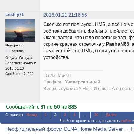
Leshiy71
2016.01.21 21:16:56
Сколько лет пользуясь HMS, а всё не мог
всё таки добавлять файлы в плейлист с
Оказывается, что надо перетаскивать ф
скрине красная стрелочка у
PashaN65
, 
Модератор
само устройство DMR, и они уже появля
Неактивен
устройства.
Откуда:
От туда
Зарегистрирован:
2015.01.10
Сообщений:
930
LG 42LM640T
Профиль
Универсальный
Видишь суслика ? Нет ! И я нет ! А он есть !
Сообщений: с 31 по 60 из 885
Страницы
Назад
1
2
3
4
…
30
Далее
Чтобы отправить ответ, вы должны
войти
и
Неофициальный форум DLNA Home Media Server
→