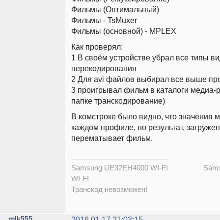
Фильмы (Оптимальный)
Фильмы - TsMuxer
Фильмы (основной) - MPLEX
Как проверял:
1 В своём устройстве убрал все типы в
перекодирования
2 Для avi файлов выбирал все выше п
3 проигрывал фильм в каталоги медиа-р
папке транскодирование)
В комстроке было видно, что значения 
каждом профиле, но результат, загружен
перематывает фильм.
Samsung UE32EH4000 WI-FI Samsu
WI-FI
Транскод невозможен!
mlk555
2016.01.17 21:03:15