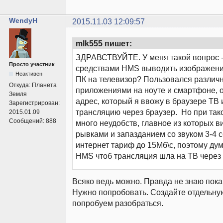
WendyH
2015.11.03 12:09:57
mlk555 пишет:
ЗДРАВСТВУЙТЕ. У меня такой вопрос -
Просто участник
средствами HMS выводить изображени
Неактивен
ПК на телевизор? Пользовался разли
Откуда:
Планета
приложениями на ноуте и смартфоне, о
Земля
адрес, который я ввожу в браузере ТВ
Зарегистрирован:
трансляцию через браузер. Но при так
2015.01.09
Сообщений:
888
много неудобств, главное из которых в
рывками и запазданием со звуком 3-4 с
интернет тариф до 15Мб\с, поэтому ду
HMS чтоб трансляция шла на ТВ через 
Всяко ведь можно. Правда не знаю пока
Нужно попробовать. Создайте отдельную
попробуем разобраться.