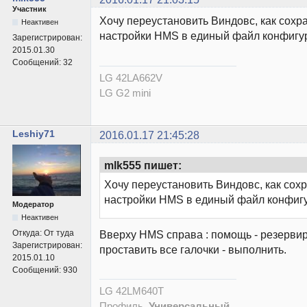
Участник
Хочу переустановить Виндовс, как сохр
Неактивен
настройки HMS в единый файл конфигу
Зарегистрирован:
2015.01.30
Сообщений:
32
LG 42LA662V
LG G2 mini
Leshiy71
2016.01.17 21:45:28
mlk555 пишет:
Хочу переустановить Виндовс, как сохр
настройки HMS в единый файл конфиг
Модератор
Неактивен
Вверху HMS справа : помощь - резервир
Откуда:
От туда
Зарегистрирован:
проставить все галочки - выполнить.
2015.01.10
Сообщений:
930
LG 42LM640T
Профиль
Универсальный