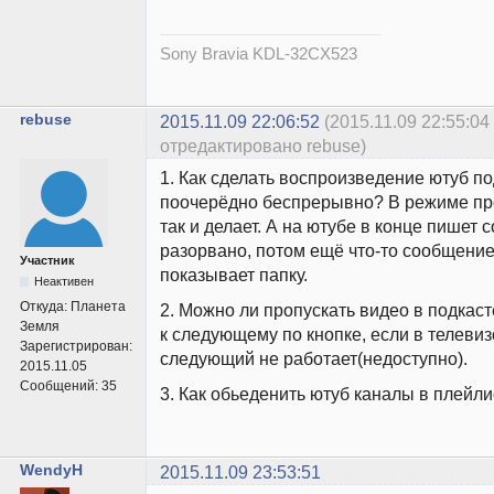
Sony Bravia KDL-32CX523
rebuse
2015.11.09 22:06:52
(2015.11.09 22:55:04
отредактировано rebuse)
1. Как сделать воспроизведение ютуб по
поочерёдно беспрерывно? В режиме пр
так и делает. А на ютубе в конце пишет 
разорвано, потом ещё что-то сообщение
Участник
показывает папку.
Неактивен
Откуда:
Планета
2. Можно ли пропускать видео в подкаст
Земля
к следующему по кнопке, если в телевиз
Зарегистрирован:
следующий не работает(недоступно).
2015.11.05
Сообщений:
35
3. Как обьеденить ютуб каналы в плейли
WendyH
2015.11.09 23:53:51