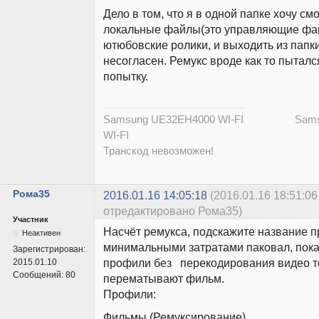
Дело в том, что я в одной папке хочу смо
локальные файлы(это управляющие фа
ютюбовские ролики, и выходить из папк
несогласен. Ремукс вроде как то пытал
попытку.
Samsung UE32EH4000 WI-FI Samsu
WI-FI
Транскод невозможен!
Рома35
2016.01.16 14:05:18
(2016.01.16 18:51:06
отредактировано Рома35)
Участник
Насчёт ремукса, подскажите название п
Неактивен
минимальными затратами паковал, пока 
Зарегистрирован:
профили без перекодирования видео т
2015.01.10
Сообщений:
80
перематывают фильм.
Профили:
Фильмы (Ремуксирование)