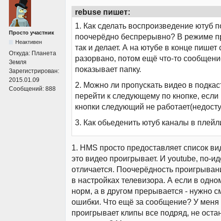
rebuse пишет:
1. Как сделать воспроизведение ютуб п
Просто участник
поочерёдно беспрерывно? В режиме п
Неактивен
так и делает. А на ютубе в конце пишет
Откуда:
Планета
разорвано, потом ещё что-то сообщени
Земля
показывает папку.
Зарегистрирован:
2015.01.09
2. Можно ли пропускать видео в подкас
Сообщений:
888
перейти к следующему по кнопке, если
кнопки следующий не работает(недосту
3. Как обьеденить ютуб каналы в плейл
1. HMS просто предоставляет список ви
это видео проигрывает. И youtube, по-ид
отличается. Поочерёдность проигрывани
в настройках телевизора. А если в одно
норм, а в другом прерывается - нужно см
ошибки. Что ещё за сообщение? У меня 
проигрывает клипы все подряд, не оста