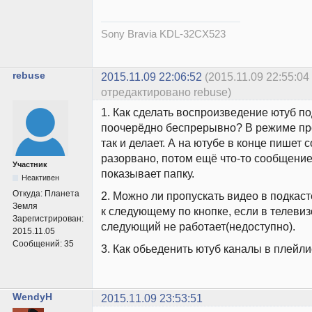
Sony Bravia KDL-32CX523
rebuse
2015.11.09 22:06:52
(2015.11.09 22:55:04
отредактировано rebuse)
1. Как сделать воспроизведение ютуб по
поочерёдно беспрерывно? В режиме пр
так и делает. А на ютубе в конце пишет 
разорвано, потом ещё что-то сообщение
Участник
показывает папку.
Неактивен
Откуда:
Планета
2. Можно ли пропускать видео в подкаст
Земля
к следующему по кнопке, если в телевиз
Зарегистрирован:
следующий не работает(недоступно).
2015.11.05
Сообщений:
35
3. Как обьеденить ютуб каналы в плейли
WendyH
2015.11.09 23:53:51