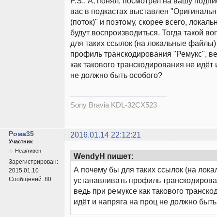
P.S.: А, понял, посмотрел на вашу подпи
вас в подкастах выставлен "Оригиналь
(поток)" и поэтому, скорее всего, локал
будут воспроизводиться. Тогда такой во
для таких ссылок (на локальные файлы)
профиль транскодирования "Ремукс", ве
как такового транскодирования не идёт 
не должно быть особого?
Sony Bravia KDL-32CX523
Рома35
2016.01.14 22:12:21
Участник
Неактивен
WendyH пишет:
Зарегистрирован:
А почему бы для таких ссылок (на лок
2015.01.10
Сообщений:
80
устанавливать профиль транскодирова
ведь при ремуксе как такового транско
идёт и напряга на проц не должно быть