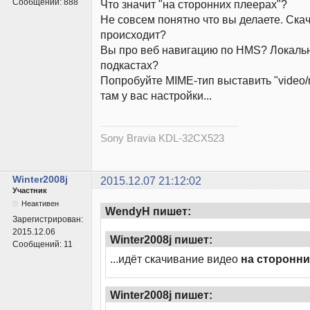
Сообщений:
888
Что значит "на сторонних плеерах"?
Не совсем понятно что вы делаете. Ска
происходит?
Вы про веб навигацию по HMS? Локаль
подкастах?
Попробуйте MIME-тип выставить "video/
там у вас настройки...
Sony Bravia KDL-32CX523
Winter2008j
2015.12.07 21:12:02
Участник
Неактивен
WendyH пишет:
Зарегистрирован:
2015.12.06
Winter2008j пишет:
Сообщений:
11
...идёт скачивание видео
на сторонни
Winter2008j пишет: