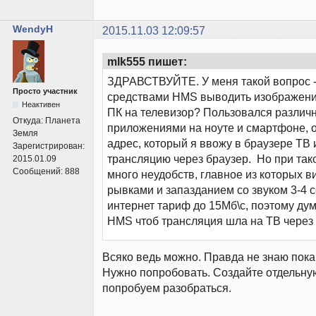
WendyH
2015.11.03 12:09:57
mlk555 пишет:
ЗДРАВСТВУЙТЕ. У меня такой вопрос -
Просто участник
средствами HMS выводить изображени
Неактивен
ПК на телевизор? Пользовался разли
Откуда:
Планета
приложениями на ноуте и смартфоне, о
Земля
адрес, который я ввожу в браузере ТВ
Зарегистрирован:
трансляцию через браузер. Но при так
2015.01.09
Сообщений:
888
много неудобств, главное из которых в
рывками и запазданием со звуком 3-4 с
интернет тариф до 15Мб\с, поэтому ду
HMS чтоб трансляция шла на ТВ через 
Всяко ведь можно. Правда не знаю пока
Нужно попробовать. Создайте отдельную
попробуем разобраться.