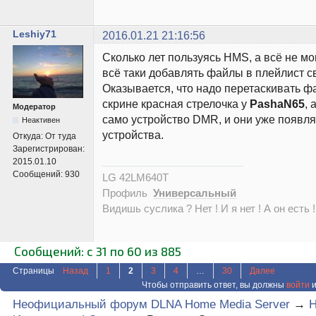
Leshiy71
2016.01.21 21:16:56
Сколько лет пользуясь HMS, а всё не мог
всё таки добавлять файлы в плейлист с
Оказывается, что надо перетаскивать ф
скрине красная стрелочка у
PashaN65
, 
Модератор
само устройство DMR, и они уже появля
Неактивен
устройства.
Откуда:
От туда
Зарегистрирован:
2015.01.10
Сообщений:
930
LG 42LM640T
Профиль
Универсальный
Видишь суслика ? Нет ! И я нет ! А он есть !
Сообщений: с 31 по 60 из 885
Страницы
Назад
1
2
3
4
…
30
Далее
Чтобы отправить ответ, вы должны
войти
и
Неофициальный форум DLNA Home Media Server
→