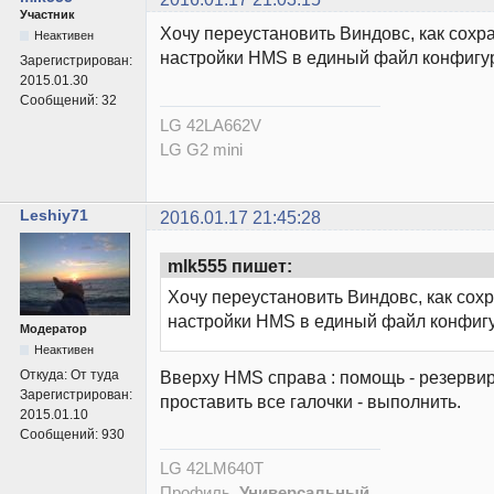
Участник
Хочу переустановить Виндовс, как сохр
Неактивен
настройки HMS в единый файл конфигу
Зарегистрирован:
2015.01.30
Сообщений:
32
LG 42LA662V
LG G2 mini
Leshiy71
2016.01.17 21:45:28
mlk555 пишет:
Хочу переустановить Виндовс, как сохр
настройки HMS в единый файл конфиг
Модератор
Неактивен
Вверху HMS справа : помощь - резервир
Откуда:
От туда
Зарегистрирован:
проставить все галочки - выполнить.
2015.01.10
Сообщений:
930
LG 42LM640T
Профиль
Универсальный