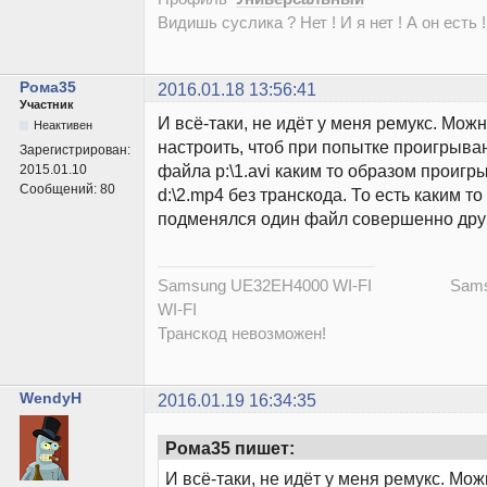
Видишь суслика ? Нет ! И я нет ! А он есть !
Рома35
2016.01.18 13:56:41
Участник
И всё-таки, не идёт у меня ремукс. Можн
Неактивен
настроить, чтоб при попытке проигрыва
Зарегистрирован:
файла p:\1.avi каким то образом проиг
2015.01.10
Сообщений:
80
d:\2.mp4 без транскода. То есть каким т
подменялся один файл совершенно дру
Samsung UE32EH4000 WI-FI Samsu
WI-FI
Транскод невозможен!
WendyH
2016.01.19 16:34:35
Рома35 пишет:
И всё-таки, не идёт у меня ремукс. Мож