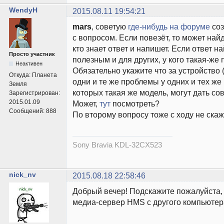
WendyH
2015.08.11 19:54:21
mars
, советую
где-нибудь на форуме
соз
с вопросом. Если повезёт, то может найд
кто знает ответ и напишет. Если ответ на
Просто участник
полезным и для других, у кого такая-же
Неактивен
Обязательно укажите что за устройство (
Откуда:
Планета
одни и те же проблемы у одних и тех же 
Земля
которых такая же модель, могут дать со
Зарегистрирован:
2015.01.09
Может,
тут
посмотреть?
Сообщений:
888
По второму вопросу тоже с ходу не скаж
Sony Bravia KDL-32CX523
nick_nv
2015.08.18 22:58:46
Добрый вечер! Подскажите пожалуйста, 
медиа-сервер HMS с другого компьюте