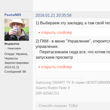
PashaN65
2016.01.21 20:35:58
1) Выбираем эту закладку, а там свой те
+
открыть спойлер
2) ПКМ - в меню "Управление", откроетс
Модератор
управления.
Неактивен
Перетаскиваем сюда все, что хотим по
Откуда:
Украина,
запускаем просмотр
Черкассы
Зарегистрирован:
+
открыть спойлер
2015.01.11
Сообщений:
98
Samsung SMART TV 8 серии UE55TU8500
Xiaomi Redmi Note 9
DIR-825ACG1
Спасибо сказали:
T1Bul