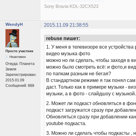
Sony Bravia KDL-32CX523
WendyH
2015.11.09 21:38:55
rebuse пишет:
1. У меня в телевизоре все устройства
Просто участник
видео музыка фото
Неактивен
можно но ли сделать, чтобы заходя в в
Откуда:
Планета
можно было смотреть всё: и фото,и виде
Земля
по папкам разным не бегая?
Зарегистрирован:
В стандартном режиме я так понял сам
2015.01.09
Сообщений:
888
даст. Только как в примере музыки - ви
музыки, а в фото - слайдшоу с музыкой.
2. Может ли подкаст обновляться в фон
подкаст загружатся сразу при добавлен
Обновляться сразу при добавлении ка
youtube подкаста.
3. Можно ли сделать чтобы подкасты , 