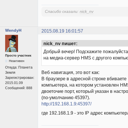
Спасибо сказали:
nick_nv
WendyH
2015.08.19 16:01:57
nick_nv пишет:
Добрый вечер! Подскажите пожалуйста,
Просто участник
на медиа-сервер HMS с другого компь
Неактивен
Откуда:
Планета
Веб навигация, это вот как:
Земля
Зарегистрирован:
В браузере в адресной строке вбиваете 
2015.01.09
компьютера, на котором установлен HM
Сообщений:
888
двоеточие порт, который указан в наст
(по-умолчанию 45397).
http://192.168.1.9:45397/
где 192.168.1.9 - это IP адрес компьюте