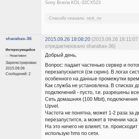
Sony Bravia KDL-32CX523
Спасибо сказали:
nick_nv
sharabas-36
2015.09.26 18:08:20
(2015.09.26 18:11:07
отредактировано sharabas-36)
Интересующийся
Добрый день,
Неактивен
Зарегистрирован:
Вопрос: падает частенько сервер и пот
2015.09.06
перезапускается (см скрин). В логах си
Сообщений:
2
особенного на данные промежутки врем
Как служба не установлена. В списках 
подключений - пусто, т.е. разрешены все
Сеть домашняя (100 Мbit), подключения 
Upvel.
Частота не понятна, может 1-2 раза за д
перезапустится, а может в течении часа 
На это ничего не влияет, т.е. происходит
использую hms по сети.