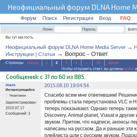
Неофициальный форум DLNA Home Me
Форум
Поиск
Регистрация
Вход
FAQ
Логин:
Пароль:
Вы тут как гость.
Неофициальный форум DLNA Home Media Server
→
→
Вопрос - Ответ
Инструкции | Статьи
Страницы
Назад
1
2
3
4
…
30
Далее
Чтобы отправить ответ, вы должны
войти
и
Сообщений: с 31 по 60 из 885
mars
2015.08.10 19:04:54
Интересующийся
Спасибо всем мне ответившим! Решени
Неактивен
проблемы стала переустановка VLC и 
Зарегистрирован:
теперь показывают. Однако теперь таки
2015.07.17
Сообщений:
3
Discovery, Animal planet, Viasat и другие
звуком. Притом, что надписи, анонсы пе
написаны на русском. Да и раньше эти к
плейлиста шли с русским звуком. Подск