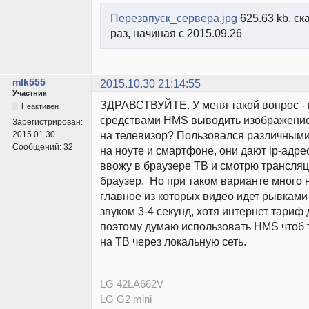
Перезвпуск_сервера.jpg
625.63 kb, ск
раз, начиная с 2015.09.26
mlk555
2015.10.30 21:14:55
Участник
ЗДРАВСТВУЙТЕ. У меня такой вопрос -
Неактивен
средствами HMS выводить изображение
Зарегистрирован:
на телевизор? Пользовался различным
2015.01.30
Сообщений:
32
на ноуте и смартфоне, они дают ip-адре
ввожу в браузере ТВ и смотрю трансля
браузер. Но при таком варианте много 
главное из которых видео идет рывками
звуком 3-4 секунд, хотя интернет тариф 
поэтому думаю использовать HMS чтоб
на ТВ через локальную сеть.
LG 42LA662V
LG G2 mini