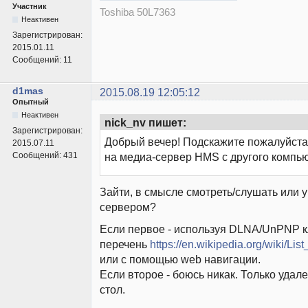
Участник
Toshiba 50L7363
Неактивен
Зарегистрирован:
2015.01.11
Сообщений:
11
d1mas
2015.08.19 12:05:12
Опытный
Неактивен
nick_nv пишет:
Зарегистрирован:
Добрый вечер! Подскажите пожалуйста,
2015.07.11
Сообщений:
431
на медиа-сервер HMS с другого компь
Зайти, в смысле смотреть/слушать или 
сервером?
Если первое - используя DLNA/UnPNP кл
перечень
https://en.wikipedia.org/wiki/Li
или с помощью web навигации.
Если второе - боюсь никак. Только уда
стол.