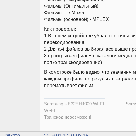
Фильмы (Оптимальный)
Фильмы - TsMuxer
Фильмы (основной) - MPLEX
Как проверял:
1 В своём устройстве убрал все типы в
перекодирования
2 Для avi файлов выбирал все выше п
3 проигрывал фильм в каталоги медиа-р
папке транскодирование)
В комстроке было видно, что значения 
каждом профиле, но результат, загружен
перематывает фильм.
Samsung UE32EH4000 WI-FI Samsu
WI-FI
Транскод невозможен!
mlk555
2016.01.17 21:03:15