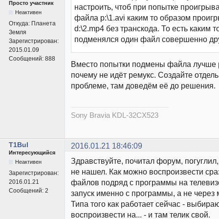
Просто участник
настроить, чтоб при попытке проигрыв
Неактивен
файла p:\1.avi каким то образом прои
Откуда:
Планета
d:\2.mp4 без транскода. То есть каким 
Земля
подменялся один файл совершенно др
Зарегистрирован:
2015.01.09
Сообщений:
888
Вместо попытки подмены файла лучше 
почему не идёт ремукс. Создайте отдел
проблеме, там доведём её до решения.
Sony Bravia KDL-32CX523
T1Bul
2016.01.21 18:46:09
Интересующийся
Здравствуйте, почитал форум, погуглил, 
Неактивен
не нашел. Как можно воспроизвести сра
Зарегистрирован:
файлов подряд с программы на телевиз
2016.01.21
Сообщений:
2
запуск именно с программы, а не через 
Типа того как работает сейчас - выбира
воспроизвести на... - и там телик свой.