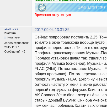
Временно отсутствую
stellzz27
2017.09.04 13:31:35
Участник
Сейчас попробовал поставить 2.25. Тож
Неактивен
том,что в окне транскода вообще пусто. 
Зарегистрирован:
профили переставлял.Пишет в окне жу
2015.11.27
Сообщений:
49
Профиль транскодирования Музыка-Fla
Порядок установки делал так. Удалил вс
профиля:Музыка (основной), Музыка - S
FLAC (24bit). Потом поставил Музыка - F
общих профилях) . Потом персонально 
профиль Музыка - FLAC (24bit),ну и выс
битность,частоту. У меня в июне работал
первый год здесь на форуме. Клиент ст
AK Connect 2( это dlna плеер от Astell an
старый добрый Бублик. Они оба уже ока
чем сейчас проблема. Кстати выхлопной