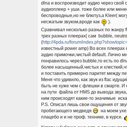
dlna и воспроизводит аудио через свой
аудиоплеер + уши. тоже более или мене
беспроводные,но не блютуз,а Kleer( мог
несжатым звуком,вроде как
).
Сравнивал несколько разных по жанру f
трех разных плеерах( сам bubble, neutro
(
http://4pda.ru/forum/index.php?showtopi
известный power amp) Во всех плеерах 
аудио примочки,чистый default. Лично 
понравилось через bubble,то есть по dln
более насыщенный,чистых и хлесткий,чт
и поставить примерно паритет между neu
Меня что удивило, как звук из flac идущи
быть не хуже чем с флешки в смарте. И
на пути файла от HMS до вывода звука,
ним происходят какие-то значимые иск
P.S. Описал лишь свои ощущения от зву
пробегающего медведя
на моем ухе
плацебо и и не проф. технике, в курсе.