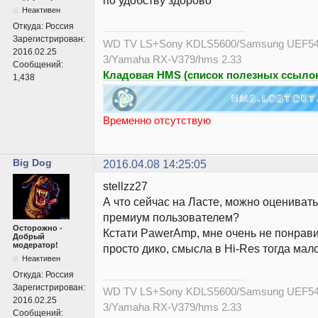
по удобству здорово
Неактивен
Откуда:
Россия
Зарегистрирован:
WD TV LS+Sony KDLS5600/Samsung UEF54
2016.02.25
3/Yamaha RX-V379/hms 2.33
Сообщений:
Кладовая HMS (список полезных ссылок
1,438
Временно отсутствую
Big Dog
2016.04.08 14:25:05
stellzz27
А что сейчас на Ласте, можно оценивать
премиум пользователем?
Осторожно -
Кстати PawerAmp, мне очень не понрави
Добрый
модератор!
просто дико, смысла в Hi-Res тогда мал
Неактивен
Откуда:
Россия
Зарегистрирован:
WD TV LS+Sony KDLS5600/Samsung UEF54
2016.02.25
3/Yamaha RX-V379/hms 2.33
Сообщений: