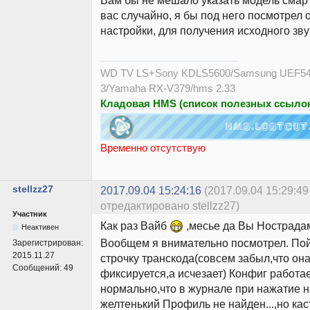
Вам бы не мешало указать модель смарт
вас случайно, я бы под него посмотрел
настройки, для получения исходного зву
WD TV LS+Sony KDLS5600/Samsung UEF54
3/Yamaha RX-V379/hms 2.33
Кладовая HMS (список полезных ссылок
Временно отсутствую
stellzz27
2017.09.04 15:24:16
(2017.09.04 15:29:49
отредактировано stellzz27)
Участник
Как раз Вайб
,месье да Вы Нострада
Неактивен
Вообщем я внимательно посмотрел. Пой
Зарегистрирован:
2015.11.27
строчку транскода(совсем забыл,что она
Сообщений:
49
фиксируется,а исчезает) Конфиг работает
нормально,что в журнале при нажатие н
желтенький Профиль не найден...,но ка