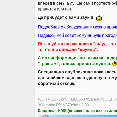
вперёд в сеть, а лучше сами протестиру
нравится или нет.
Да прибудет с вами звук!!!
Подробнее о оборудование можно прочит
Надеюсь мой совет, кому-нибудь пригоди
Пожалуйста не разводите "флуд", что
то что вы описали "ерунда".
А вот информация, по таким же недо
"трактам", только приветствуется.
Специально опубликовал пока здесь
дальнейшем сделаю отдельную тему,
обратный отклик.
WD TV LS+Sony KDLS5600/Samsung UEF54
3/Yamaha RX-V379/hms 2.33
Кладовая HMS (список полезных ссылок