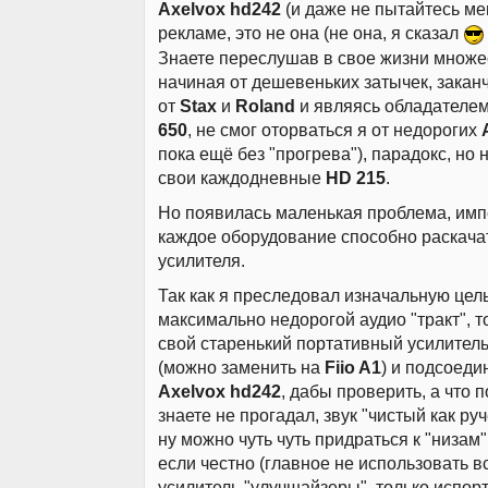
Axelvox hd242
(и даже не пытайтесь ме
рекламе, это не она (не она, я сказал
Знаете переслушав в свое жизни множе
начиная от дешевеньких затычек, зака
от
Stax
и
Roland
и являясь обладателе
650
, не смог оторваться я от недорогих
пока ещё без "прогрева"), парадокс, но 
свои каждодневные
HD 215
.
Но появилась маленькая проблема, имп
каждое оборудование способно раскачат
усилителя.
Так как я преследовал изначальную цель
максимально недорогой аудио "тракт", 
свой старенький портативный усилител
(можно заменить на
Fiio A1
) и подсоеди
Axelvox hd242
, дабы проверить, а что 
знаете не прогадал, звук "чистый как руч
ну можно чуть чуть придраться к "низам",
если честно (главное не использовать 
усилитель "улучшайзеры", только испорт