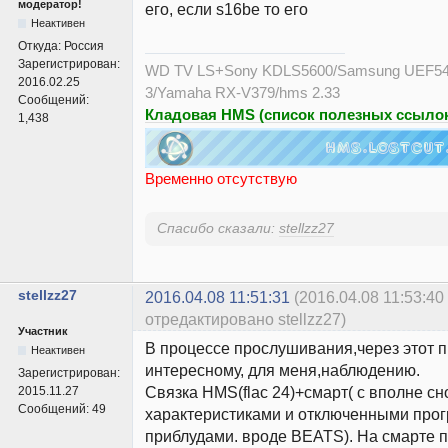
модератор!
его, если s16be то его
Неактивен
Откуда:
Россия
Зарегистрирован:
WD TV LS+Sony KDLS5600/Samsung UEF54
2016.02.25
3/Yamaha RX-V379/hms 2.33
Сообщений:
Кладовая HMS (список полезных ссылок
1,438
Временно отсутствую
Спасибо сказали:
stellzz27
stellzz27
2016.04.08 11:51:31
(2016.04.08 11:53:40
отредактировано stellzz27)
Участник
В процессе прослушивания,через этот 
Неактивен
интересному, для меня,наблюдению.
Зарегистрирован:
Связка HMS(flac 24)+смарт( с вполне с
2015.11.27
Сообщений:
49
характеристиками и отключенными пр
приблудами. вроде BEATS). На смарте 