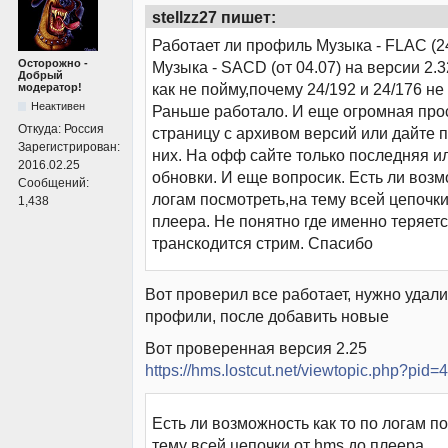
stellzz27 пишет:
Работает ли профиль Музыка - FLAC (24b
Осторожно -
Музыка - SACD (от 04.07) на версии 2.3
Добрый
как не пойму,почему 24/192 и 24/176 не
модератор!
Неактивен
Раньше работало. И еще огромная про
Откуда:
Россия
страницу с архивом версий или дайте п
Зарегистрирован:
них. На офф сайте только последняя 
2016.02.25
обновки. И еще вопросик. Есть ли возм
Сообщений:
логам посмотреть,на тему всей цепочки
1,438
плеера. Не понятно где именно теряетс
транскодится стрим. Спасибо
Вот проверил все работает, нужно удал
профили, после добавить новые
Вот проверенная версия 2.25
https://hms.lostcut.net/viewtopic.php?pid
Есть ли возможность как то по логам п
тему всей цепочки от hms до плеера.