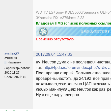
WD TV LS+Sony KDLS5600/Samsung UEF54
3/Yamaha RX-V379/hms 2.33
Кладовая HMS (список полезных ссылок
Временно отсутствую
stellzz27
2017.09.04 15:47:35
Участник
ну Neutron думаю не последняя инстанц
Неактивен
так
http://4pda.ru/forum/index.php?s=&s
Зарегистрирован:
Пост правда старый. Большинство плее
2015.11.27
Сообщений:
49
проверены,частоты до 24/192 все прав
показывает,если конечно ЦАП включить.
любых манипуляциях Neutron как раз ре
Ну и еще пару плееров