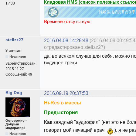
Кладовая HMS (список полезных ссылок
1,438
Временно отсутствую
stellzz27
2016.04.08 14:28:48
(2016.04.09 00:49:54
отредактировано stellzz27)
Участник
да, во всяком случае для себя, можно п
Неактивен
будущее треки
Зарегистрирован:
2015.11.27
Сообщений:
49
Big Dog
2016.09.19 20:37:53
Hi-Res в массы
Предыстория
Осторожно -
Как
заядлый "аудиофил" (нет это не бо
Добрый
модератор!
говорит мой лечащий врач
), я не ра
Неактивен