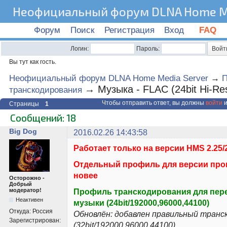
Неофициальный форум DLNA Home Me
Форум
Поиск
Регистрация
Вход
FAQ
Логин:
Пароль:
Вы тут как гость.
Неофициальный форум DLNA Home Media Server
→
→
Музыка - FLAC (24bit Hi-Re
транскодирования
Чтобы отправить ответ, вы должны
войти
и
Страницы
1
Сообщений: 18
Big Dog
2016.02.26 14:43:58
Работает только на версии HMS 2.25/
Отдельный профиль для версии прог
новее
Осторожно -
Добрый
Профиль транскодирования для пере
модератор!
Неактивен
музыки (24bit/192000,96000,44100)
Откуда:
Россия
Обновлён: добавлен правильный транск
Зарегистрирован:
(32bit/192000,96000,44100)