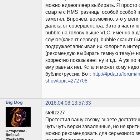
можно видеоплеер выбирать. Я просто 
смарте с HMS ,разницы особой особой п
заметил. Впрочем, возможно, это у меня
далека от совершенства. Зато в части 
bubble на голову выше VLC, именно в 
случае(клиент-сервер). bubble сканит 
подгружает,вписывая их колорит в инт
(рекомендую выбирать темную тему)+ н
корректно показывает. ну и т.д.. А уж п
ему равных нет. Кстати может кому надо
бублик+руссик. Вот:
http://4pda.ru/forum/
showtopic=272708
Big Dog
2016.04.08 13:57:33
stellzz27
Протестил вашу связку, знаете достаточ
чуть чуть верхи заваленные, но не крити
Осторожно -
можно рекомендовать для серьёзного зв
Добрый
модератор!