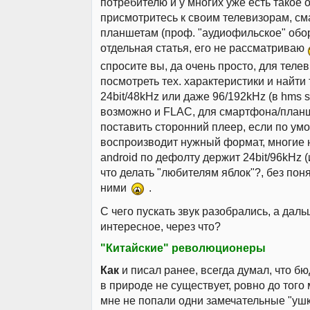
потребителю и у многих уже есть такое 
присмотритесь к своим телевизорам, с
планшетам (проф. "аудиофильское" обо
отдельная статья, его не рассматриваю
спросите вы, да очень просто, для теле
посмотреть тех. характеристики и найт
24bit/48kHz или даже 96/192kHz (в hms s
возможно и FLAC, для смартфона/планше
поставить сторонний плеер, если по ум
воспроизводит нужный формат, многие н
android по дефолту держит 24bit/96kHz (
что делать "любителям яблок"?, без поня
ними
.
С чего пускать звук разобрались, а дал
интересное, через что?
"Китайские" революционеры
Как
и писал ранее, всегда думал, что 
в природе не существует, ровно до того 
мне не попали одни замечательные "ушк