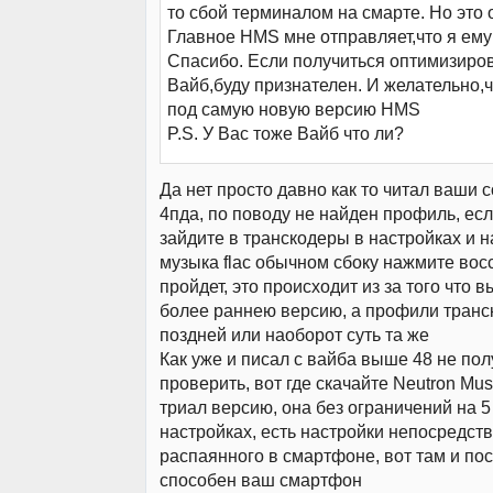
то сбой терминалом на смарте. Но это 
Главное HMS мне отправляет,что я ем
Спасибо. Если получиться оптимизиро
Вайб,буду признателен. И желательно,
под самую новую версию HMS
P.S. У Вас тоже Вайб что ли?
Да нет просто давно как то читал ваши
4пда, по поводу не найден профиль, есл
зайдите в транскодеры в настройках и 
музыка flac обычном сбоку нажмите вос
пройдет, это происходит из за того что в
более раннею версию, а профили транск
поздней или наоборот суть та же
Как уже и писал с вайба выше 48 не пол
проверить, вот где скачайте Neutron Mus
триал версию, она без ограничений на 5 
настройках, есть настройки непосредст
распаянного в смартфоне, вот там и пос
способен ваш смартфон