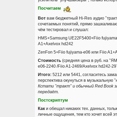
Посчитаем
Вот
вам бюджетный Hi-Res аудио "тракт"
сочетаемых понятий, прямо зашкаливаю
чём тестировал и слушал:
HMS+Samsung UE22F5400+Fiio fujiyama-
A1+Axelvox hd242
ZenFon 5+Fiio fujiyama-e06 или Fiio A1+
Стоимость
(средняя цена в руб. на "ЯМ")
e06-2240 /Fiio A1-2469/Axelvox hd242-29
Итого:
5212 или 5441, согласитесь зам
перспектива окунуться в музыкальную "
Кстати "тракт" и обычный Red Book 
передаёт.
Постскриптум
Как
и обещал никаких тех. данных, толь
личные ощущения, тем кто хочет всей э