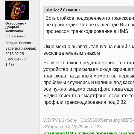
stellzz27 пишет:
Есть стойкое подозрение,что транско
Осторожно -
не происходит. Чет не нашел, где Вы вз
Добрый
процессом транскодирования в HMS
модератор!
Неактивен
Откуда:
Россия
Окно можно вызвать тапнув на синий зн
Зарегистрирован:
восклицательным знаком
2016.02.25
Сообщений:
Если есть такое предположение, то отп
1,438
устройство и присылаем сюда скриншот
транскода, на данный момент вы первый
проблемы случились и напиши под какое
все нужно, видимо смартфон, тогда еще д
медиа клиент на смартфоне, если что т
профили транскодирования под 2.32
WD TV LS+Sony KDLS5600/Samsung UEF54
3/Yamaha RX-V379/hms 2.33
Кладовая HMS (список полезных ссылок