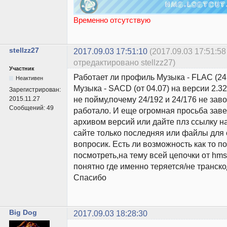
Временно отсутствую
stellzz27
2017.09.03 17:51:10
(2017.09.03 17:51:58
отредактировано stellzz27)
Участник
Работает ли профиль Музыка - FLAC (24bi
Неактивен
Музыка - SACD (от 04.07) на версии 2.32
Зарегистрирован:
не пойму,почему 24/192 и 24/176 не зав
2015.11.27
Сообщений:
49
работало. И еще огромная просьба заве
архивом версий или дайте плз ссылку н
сайте только последняя или файлы для 
вопросик. Есть ли возможность как то п
посмотреть,на тему всей цепочки от hms
понятно где именно теряется/не транско
Спасибо
Big Dog
2017.09.03 18:28:30