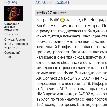
Big Dog
2017.09.04 15:33:41
stellzz27 пишет:
Как раз Вайб
,месье да Вы Нострад
Осторожно -
Вообщем я внимательно посмотрел. По
Добрый
модератор!
строчку транскода(совсем забыл,что он
Неактивен
фиксируется,а исчезает) Конфиг работае
Откуда:
Россия
нормально,что в журнале при нажатие 
Зарегистрирован:
желтенький Профиль не найден...,но к
2016.02.25
транскод работает. Как я это понял: см
Сообщений:
написано в окне транскода(допустим я 
1,438
окне в строке stream так и есть. Потом
метаданные стрима в клиенте плеера. 
самые цифры. Ну ок. Вот,что удалось за
AK Connect 2 макс 24/96; Бублик не пи
подозрения,что все гонит в 48. Инфор
себя ведет UAPP показывает правильн
HMS.причем вплоть до 24/192,одно но 
выхлоп по терминалу,так с него постоя
192,последнее время. Есть подозрения,