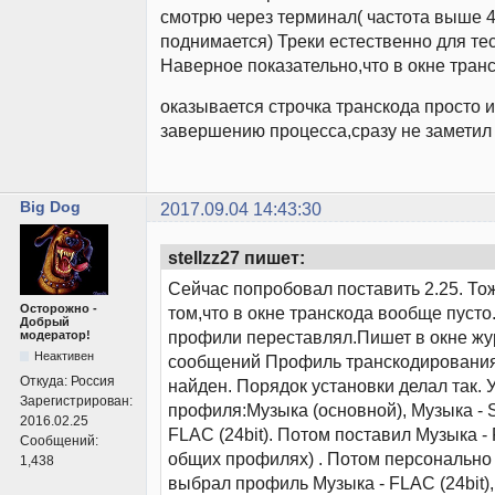
смотрю через терминал( частота выше 4
поднимается) Треки естественно для тес
Наверное показательно,что в окне тран
оказывается строчка транскода просто и
завершению процесса,сразу не заметил
Big Dog
2017.09.04 14:43:30
stellzz27 пишет:
Сейчас попробовал поставить 2.25. То
Осторожно -
том,что в окне транскода вообще пусто.
Добрый
профили переставлял.Пишет в окне ж
модератор!
Неактивен
сообщений Профиль транскодирования
Откуда:
Россия
найден. Порядок установки делал так. 
Зарегистрирован:
профиля:Музыка (основной), Музыка - 
2016.02.25
FLAC (24bit). Потом поставил Музыка - 
Сообщений:
общих профилях) . Потом персонально 
1,438
выбрал профиль Музыка - FLAC (24bit)