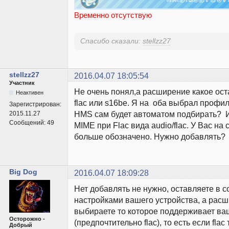
Временно отсутствую
Спасибо сказали:
stellzz27
stellzz27
2016.04.07 18:05:54
Участник
Не очень понял,а расширение какое ост
Неактивен
flac или s16be. Я на оба выбрал профил
Зарегистрирован:
HMS сам будет автоматом подбирать? И
2015.11.27
Сообщений:
49
MIME при Flac вида audio/flac. У Вас на
больше обозначено. Нужно добавлять?
Big Dog
2016.04.07 18:09:28
Нет добавлять не нужно, оставляете в с
настройками вашего устройства, а рас
выбираете то которое поддерживает ва
Осторожно -
(предпочтительно flac), то есть если fla
Добрый