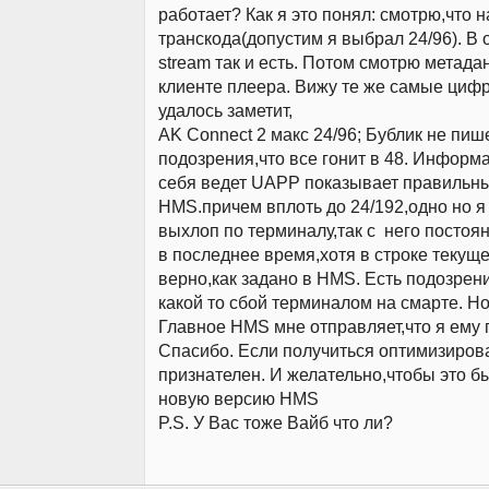
работает? Как я это понял: смотрю,что 
транскода(допустим я выбрал 24/96). В 
stream так и есть. Потом смотрю метада
клиенте плеера. Вижу те же самые цифры
удалось заметит,
AK Connect 2 макс 24/96; Бублик не пиш
подозрения,что все гонит в 48. Информ
себя ведет UAPP показывает правильны
HMS.причем вплоть до 24/192,одно но я
выхлоп по терминалу,так с него постоян
в последнее время,хотя в строке текуще
верно,как задано в HMS. Есть подозрени
какой то сбой терминалом на смарте. Но
Главное HMS мне отправляет,что я ему
Спасибо. Если получиться оптимизирова
признателен. И желательно,чтобы это б
новую версию HMS
P.S. У Вас тоже Вайб что ли?