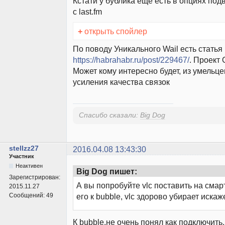
Кстати у бублика еще есть в опциях под
с last.fm
+
открыть спойлер
По поводу Уникального Wail есть статья
https://habrahabr.ru/post/229467/
. Проект 
Может кому интересно будет, из умельцев
усиления качества связок
Спасибо сказали:
Big Dog
stellzz27
2016.04.08 13:43:30
Участник
Неактивен
Big Dog пишет:
Зарегистрирован:
А вы попробуйте vlc поставить на смар
2015.11.27
Сообщений:
49
его к bubble, vlc здорово убирает иска
К bubble,не очень понял как подключить