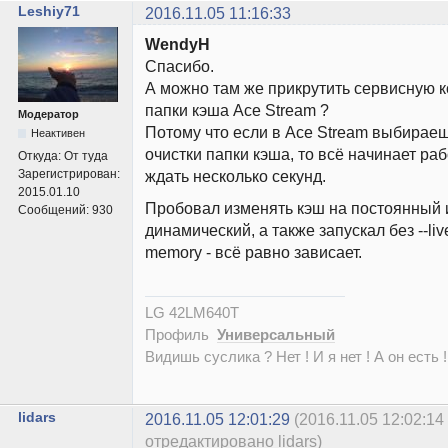
Leshiy71
2016.11.05 11:16:33
WendyH
Спасибо.
А можно там же прикрутить сервисную к
папки кэша Ace Stream ?
Модератор
Потому что если в Ace Stream выбирае
Неактивен
очистки папки кэша, то всё начинает раб
Откуда:
От туда
Зарегистрирован:
ждать несколько секунд.
2015.01.10
Пробовал изменять кэш на постоянный 
Сообщений:
930
динамический, а также запускал без --liv
memory - всё равно зависает.
LG 42LM640T
Профиль
Универсальный
Видишь суслика ? Нет ! И я нет ! А он есть !
lidars
2016.11.05 12:01:29
(2016.11.05 12:02:14
отредактировано lidars)