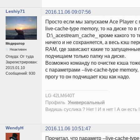
Leshiy71
2016.11.06 09:07:56
Просто если мы запускаем Ace Player с
live-cache-type memory, то на диске то в
D:\_acestream_cache_ кроме какого то 
ничего и не сохраняется, а весь кэш пе
Модератор
RAM, где зависают какие то запущенные
Неактивен
подчищаем только папку на диске.
Откуда:
От туда
Зарегистрирован:
Возможно команду по очистке кэша тож
2015.01.10
с параметрами --live-cache-type memory,
Сообщений:
930
прогу то он подчищает кэш как надо.
LG 42LM640T
Профиль
Универсальный
Видишь суслика ? Нет ! И я нет ! А он есть !
WendyH
2016.11.06 10:51:47
Прочитал, что параметр --live-cache-typ