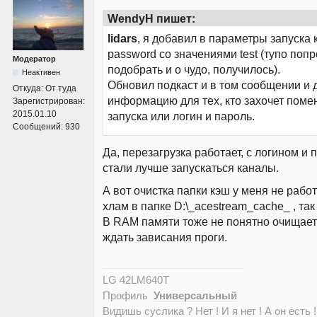
WendyH пишет:
lidars
, я добавил в параметры запуска кл
password со значениями test (тупо поп
Модератор
подобрать и о чудо, получилось).
Неактивен
Обновил подкаст и в том сообщении и 
Откуда:
От туда
информацию для тех, кто захочет поме
Зарегистрирован:
2015.01.10
запуска или логин и пароль.
Сообщений:
930
Да, перезагрузка работает, с логином и 
стали лучше запускаться каналы.
А вот очистка папки кэш у меня не работ
хлам в папке D:\_acestream_cache_ , так
В RAM памяти тоже не понятно очищает 
ждать зависания проги.
LG 42LM640T
Профиль
Универсальный
Видишь суслика ? Нет ! И я нет ! А он есть !