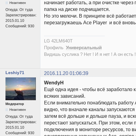
начинает работать, а при очистке через 
Неактивен
папка на диске подчищается.
Откуда:
От туда
Зарегистрирован:
Но это мелочи. В принципе всё работает
2015.01.10
перезагружаешь Ace Player и всё вновь
Сообщений:
930
LG 42LM640T
Профиль
Универсальный
Видишь суслика ? Нет ! И я нет ! А он есть !
Leshiy71
2016.11.20 01:06:39
WendyH
Ещё одна идея - чтобы всё заработало к
всяких зависаний.
Если внимательно понаблюдать работу 
Модератор
видно, что вначале каналы запускаются
Неактивен
затем всё дольше и дольше пауза, и вс
Откуда:
От туда
Зарегистрирован:
перестают запускаться. При этом, если
2015.01.10
подключения в мониторе ресурсов, то в
Сообщений:
930
одновременно запущенных Ace_engine.