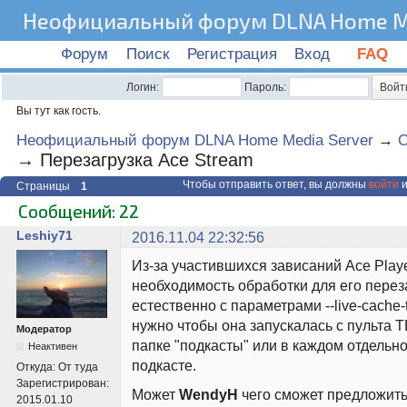
Неофициальный форум DLNA Home Me
Форум
Поиск
Регистрация
Вход
FAQ
Логин:
Пароль:
Вы тут как гость.
Неофициальный форум DLNA Home Media Server
→
О
→
Перезагрузка Ace Stream
Чтобы отправить ответ, вы должны
войти
и
Страницы
1
Сообщений: 22
Leshiy71
2016.11.04 22:32:56
Из-за участившихся зависаний Ace Play
необходимость обработки для его перез
естественно с параметрами --live-cache-
нужно чтобы она запускалась с пульта Т
Модератор
папке "подкасты" или в каждом отдельн
Неактивен
подкасте.
Откуда:
От туда
Зарегистрирован:
Может
WendyH
чего сможет предложить
2015.01.10