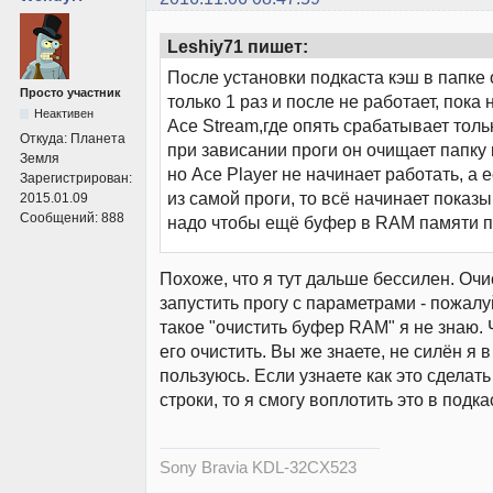
Leshiy71 пишет:
После установки подкаста кэш в папке
Просто участник
только 1 раз и после не работает, пока
Неактивен
Ace Stream,где опять срабатывает тольк
Откуда:
Планета
при зависании проги он очищает папку 
Земля
но Ace Player не начинает работать, а 
Зарегистрирован:
из самой проги, то всё начинает показ
2015.01.09
Сообщений:
888
надо чтобы ещё буфер в RAM памяти 
Похоже, что я тут дальше бессилен. Очис
запустить прогу с параметрами - пожалуй
такое "очистить буфер RAM" я не знаю. 
его очистить. Вы же знаете, не силён я в
пользуюсь. Если узнаете как это сделат
строки, то я смогу воплотить это в подка
Sony Bravia KDL-32CX523