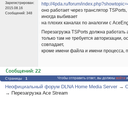
Зарегистрирован:
http://4pda.ru/forum/index.php?showtopic
2015.08.16
оно работает через транслятор TSPorts,
Сообщений:
348
иногда выбивает
на плохих каналах по аналогии с AceEng
Перезагрузка TSPorts должна работать 
только там не требуется авторизации, о
совпадает,
кроме имени файла и имени процесса, по
Сообщений: 22
Чтобы отправить ответ, вы должны
войти
и
Страницы
1
Неофициальный форум DLNA Home Media Server
→
О
→
Перезагрузка Ace Stream