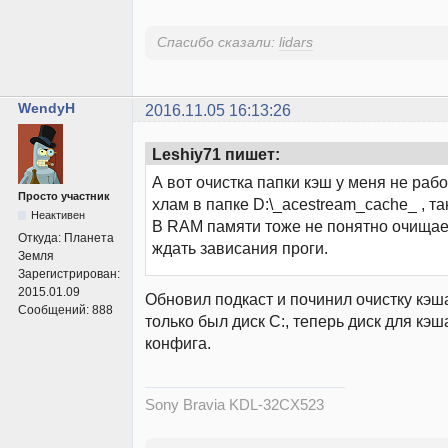
Спасибо сказали:
lidars
WendyH
2016.11.05 16:13:26
Leshiy71 пишет:
А вот очистка папки кэш у меня не рабо
Просто участник
хлам в папке D:\_acestream_cache_ , та
Неактивен
В RAM памяти тоже не понятно очищает
Откуда:
Планета
ждать зависания проги.
Земля
Зарегистрирован:
2015.01.09
Обновил подкаст и починил очистку кэш
Сообщений:
888
только был диск C:, теперь диск для кэш
конфига.
Sony Bravia KDL-32CX523