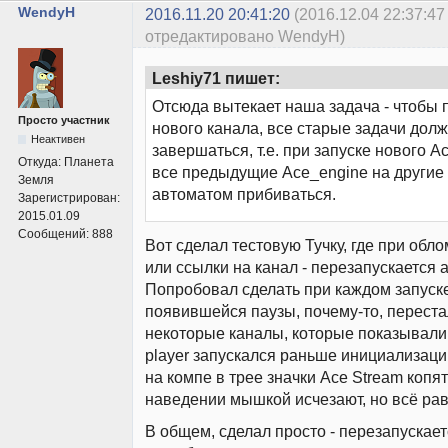
WendyH
2016.11.20 20:41:20
(2016.12.04 22:37:47
отредактировано WendyH)
Leshiy71 пишет:
Отсюда вытекает наша задача - чтобы 
Просто участник
нового канала, все старые задачи дол
Неактивен
завершаться, т.е. при запуске нового A
Откуда:
Планета
все предыдущие Ace_engine на другие
Земля
автоматом прибиваться.
Зарегистрирован:
2015.01.09
Сообщений:
888
Вот сделал тестовую Тучку, где при обл
или ссылки на канал - перезапускается 
Попробовал сделать при каждом запуске
появившейся паузы, почему-то, перест
некоторые каналы, которые показывали
player запускался раньше инициализации
на компе в трее значки Ace Stream копят
наведении мышкой исчезают, но всё рав
В общем, сделал просто - перезапускает