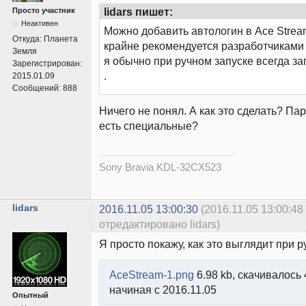
lidars пишет:
Просто участник
Неактивен
Можно добавить автологин в Ace Stream t
Откуда:
Планета
крайне рекомендуется разработчиками
Земля
я обычно при ручном запуске всегда з
Зарегистрирован:
.
2015.01.09
Сообщений:
888
Ничего не понял. А как это сделать? Па
есть специальные?
Sony Bravia KDL-32CX523
lidars
2016.11.05 13:00:30
(2016.11.05 13:00:48
отредактировано lidars)
Я просто покажу, как это выглядит при 
AceStream-1.png
6.98 kb, скачивалось 
начиная с 2016.11.05
Опытный