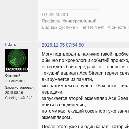
LG 42LM640T
Профиль
Универсальный
Видишь суслика ? Нет ! И я нет ! А он есть !
lidars
2016.11.05 07:54:50
Могу подтвердить наличие такой пробл
обычно по хронологии событий происход
если идет сбой передачи со стороны ист
текущий вариант Ace Stream теряет связ
Опытный
выгружается из памяти,
Неактивен
мы нажимаем на пульте ТВ кнопки - тип
Зарегистрирован:
передачи,
2015.08.16
запускается второй экземпляр Ace Stre
Сообщений:
348
войти в соединение,
потому как текущий сокет/порт уже зан
экземпляром ...
После этого уже ни один канал , котор