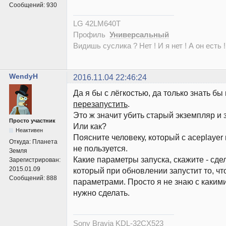
Сообщений:
930
LG 42LM640T
Профиль
Универсальный
Видишь суслика ? Нет ! И я нет ! А он есть !
WendyH
2016.11.04 22:46:24
Да я бы с лёгкостью, да только знать бы 
перезапустить
.
Это ж значит убить старый экземпляр и
Просто участник
Или как?
Неактивен
Поясните человеку, который с aceplayer
Откуда:
Планета
не пользуется.
Земля
Какие параметры запуска, скажите - сде
Зарегистрирован:
2015.01.09
который при обновлении запустит то, ч
Сообщений:
888
параметрами. Просто я не знаю с каким
нужно сделать.
Sony Bravia KDL-32CX523