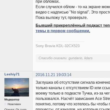
при обломах.
Если случился облом - то на экране мож
видео с надписью "No signal". Это прост
Пока выложу тут, проверьте.
Бывший прикреплённый подкаст теп
темы в первом сообщении
.
Sony Bravia KDL-32CX523
Спасибо сказали:
gundario
,
lidars
Leshiy71
2016.11.21 19:03:14
Заглушка об отсутствии сигнала конечн
только каналы с отсутствием ID или ссы
моему только в подкасте Тучка, из-за чег
пользовался. Насчёт зависания Ace Str
Модератор
понятно, потому что хотелось бы чтобы
Неактивен
процессы от каналов, на которые ссылка
Откуда:
От туда