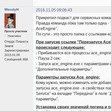
WendyH
2016.11.05 09:06:43
Прикрепил подкаст для сервисных кома
Правда команда пока там только одна -
AceEngine".
Просто участник
По сути - это просто папка с ссылками-
Неактивен
При запуске ссылки "Перезапуск Ace
Откуда:
Планета
Земля
происходит следующее:
Зарегистрирован:
- Прибиваются все процессы ace_engine
2015.01.09
- Пауза 2 сек;
Сообщений:
888
- Запуск ace_engine.exe с параметрами 
"Дополнительные параметры".
Параметры запуска Ace_engine:
Кому нужно, можно изменить или добав
запуска ace_engine.exe - в свойствах па
Service" на вкладке "Передача" в поле
параметры".
Установка своих значений логина и п