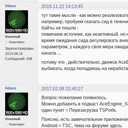
lidars
2016.11.22 14:13:45
тут такие мысли - как можно реализоват
например, пробуем скачать сид в течени
байты не пошли -
помечаем источник, как неактивный, но 
Опытный
время ожидания сида регулировать вн
Неактивен
параметром, у каждого своя мера ожида
Зарегистрирован:
канала ...
2015.08.16
Сообщений:
348
потому что , действительно, движок Ace
выбивать, когда попадаешь на неработ
lidars
2017.02.08 22:40:27
Вопрос-пожелание появилось.
Можно добавить в подкаст AceEngine_Se
один пункт = Перезагрузка TSPorts.
Поясню, есть замечательное приложени
Опытный
Неактивен
Android = TSC, тема на форуме здесь: