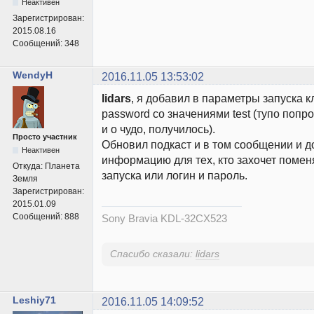
Неактивен
Зарегистрирован:
2015.08.16
Сообщений:
348
WendyH
2016.11.05 13:53:02
lidars
, я добавил в параметры запуска клю
password со значениями test (тупо попр
и о чудо, получилось).
Просто участник
Обновил подкаст и в том сообщении и 
Неактивен
информацию для тех, кто захочет поме
Откуда:
Планета
запуска или логин и пароль.
Земля
Зарегистрирован:
2015.01.09
Сообщений:
888
Sony Bravia KDL-32CX523
Спасибо сказали:
lidars
Leshiy71
2016.11.05 14:09:52