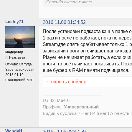
Спасибо сказали:
lidars
Leshiy71
2016.11.06 01:34:52
После установки подкаста кэш в папке 
1 раз и после не работает, пока не пере
Stream,где опять срабатывает только 1 р
зависании проги он очищает папку кэша 
Модератор
Player не начинает работать, а если оч
Неактивен
проги, то всё начинает показывать. Пох
Откуда:
От туда
Зарегистрирован:
ещё буфер в RAM памяти подчищался.
2015.01.10
Сообщений:
930
+
открыть спойлер
LG 42LM640T
Профиль
Универсальный
Видишь суслика ? Нет ! И я нет ! А он есть !
WendyH
2016.11.06 08:47:59