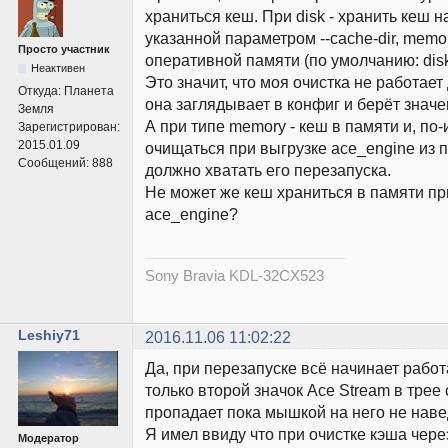
храниться кеш. При disk - хранить кеш н
указанной параметром --cache-dir, memor
Просто участник
оперативной памяти (по умолчанию: disk
Неактивен
Это значит, что моя очистка не работает
Откуда:
Планета
она заглядывает в конфиг и берёт значен
Земля
А при типе memory - кеш в памяти и, по
Зарегистрирован:
2015.01.09
очищаться при выгрузке ace_engine из п
Сообщений:
888
должно хватать его перезапуска.
Не может же кеш храниться в памяти п
ace_engine?
Sony Bravia KDL-32CX523
Leshiy71
2016.11.06 11:02:22
Да, при перезапуске всё начинает рабо
только второй значок Ace Stream в трее
пропадает пока мышкой на него не нав
Я имел ввиду что при очистке кэша чере
Модератор