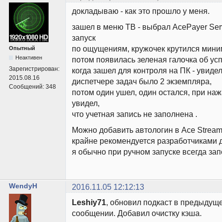
докладываю - как это прошло у меня.
зашел в меню ТВ - выбрал AcePayer Ser
запуск
по ощущениям, кружочек крутился миним
Опытный
Неактивен
потом появилась зеленая галочка об усп
Зарегистрирован:
когда зашел для контроля на ПК - увидел
2015.08.16
диспетчере задач было 2 экземпляра,
Сообщений:
348
потом один ушел, один остался, при на
увидел,
что учетная запись не заполнена .
Можно добавить автологин в Ace Stream te
крайне рекомендуется разработчиками 
я обычно при ручном запуске всегда зап
WendyH
2016.11.05 12:12:13
Leshiy71
, обновил подкаст в предыдущ
сообщении. Добавил очистку кэша.