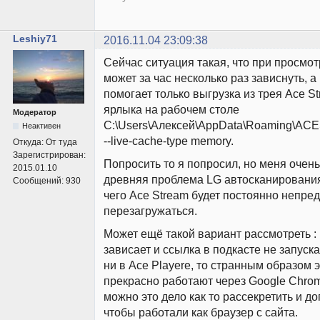
Leshiy71
2016.11.04 23:09:38
Сейчас ситуация такая, что при просмо
может за час несколько раз зависнуть, а 
помогает только выгрузка из трея Ace S
ярлыка на рабочем столе
Модератор
C:\Users\Алексей\AppData\Roaming\ACES
Неактивен
--live-cache-type memory.
Откуда:
От туда
Зарегистрирован:
Попросить то я попросил, но меня очен
2015.01.10
древняя проблема LG автосканирования
Сообщений:
930
чего Ace Stream будет постоянно непре
перезагружаться.
Может ещё такой вариант рассмотреть : 
зависает и ссылка в подкасте не запуска
ни в Ace Playere, то странным образом 
прекрасно работают через Google Chrom
можно это дело как то рассекретить и д
чтобы работали как браузер с сайта.