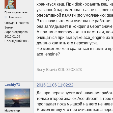
храниться кеш. При disk - хранить кеш н
указанной параметром --cache-dir, memor
Просто участник
оперативной памяти (по умолчанию: disk
Неактивен
Это значит, что моя очистка не работает
Откуда:
Планета
она заглядывает в конфиг и берёт значен
Земля
А при типе memory - кеш в памяти и, по
Зарегистрирован:
2015.01.09
очищаться при выгрузке ace_engine из п
Сообщений:
888
должно хватать его перезапуска.
Не может же кеш храниться в памяти п
ace_engine?
Sony Bravia KDL-32CX523
Leshiy71
2016.11.06 11:02:22
Да, при перезапуске всё начинает рабо
только второй значок Ace Stream в трее
пропадает пока мышкой на него не нав
Я имел ввиду что при очистке кэша чере
Модератор