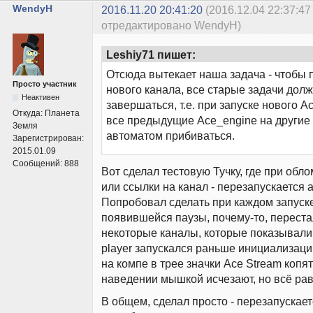
WendyH
2016.11.20 20:41:20
(2016.12.04 22:37:47
отредактировано WendyH)
Leshiy71 пишет:
Отсюда вытекает наша задача - чтобы 
Просто участник
нового канала, все старые задачи дол
Неактивен
завершаться, т.е. при запуске нового A
Откуда:
Планета
все предыдущие Ace_engine на другие
Земля
автоматом прибиваться.
Зарегистрирован:
2015.01.09
Сообщений:
888
Вот сделал тестовую Тучку, где при обл
или ссылки на канал - перезапускается 
Попробовал сделать при каждом запуске
появившейся паузы, почему-то, перест
некоторые каналы, которые показывали
player запускался раньше инициализации
на компе в трее значки Ace Stream копят
наведении мышкой исчезают, но всё рав
В общем, сделал просто - перезапускает