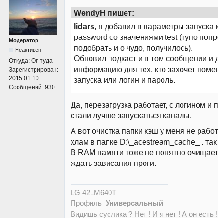
WendyH пишет:
lidars
, я добавил в параметры запуска кл
password со значениями test (тупо поп
Модератор
подобрать и о чудо, получилось).
Неактивен
Обновил подкаст и в том сообщении и 
Откуда:
От туда
информацию для тех, кто захочет поме
Зарегистрирован:
2015.01.10
запуска или логин и пароль.
Сообщений:
930
Да, перезагрузка работает, с логином и 
стали лучше запускаться каналы.
А вот очистка папки кэш у меня не работ
хлам в папке D:\_acestream_cache_ , так
В RAM памяти тоже не понятно очищает 
ждать зависания проги.
LG 42LM640T
Профиль
Универсальный
Видишь суслика ? Нет ! И я нет ! А он есть !