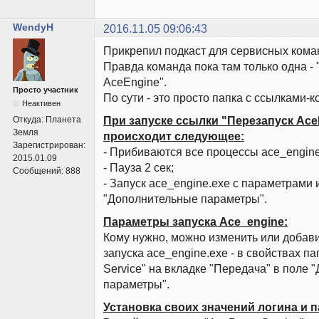
WendyH
2016.11.05 09:06:43
Прикрепил подкаст для сервисных кома
Правда команда пока там только одна -
AceEngine".
Просто участник
По сути - это просто папка с ссылками-
Неактивен
При запуске ссылки "Перезапуск Ace
Откуда:
Планета
Земля
происходит следующее:
Зарегистрирован:
- Прибиваются все процессы ace_engine
2015.01.09
- Пауза 2 сек;
Сообщений:
888
- Запуск ace_engine.exe с параметрами 
"Дополнительные параметры".
Параметры запуска Ace_engine:
Кому нужно, можно изменить или добав
запуска ace_engine.exe - в свойствах па
Service" на вкладке "Передача" в поле
параметры".
Установка своих значений логина и п