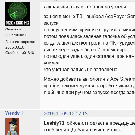
докладываю - как это прошло у меня.
зашел в меню ТВ - выбрал AcePayer Ser
запуск
по ощущениям, кружочек крутился миним
Опытный
Неактивен
потом появилась зеленая галочка об усп
Зарегистрирован:
когда зашел для контроля на ПК - увидел
2015.08.16
диспетчере задач было 2 экземпляра,
Сообщений:
348
потом один ушел, один остался, при на
увидел,
что учетная запись не заполнена .
Можно добавить автологин в Ace Stream te
крайне рекомендуется разработчиками 
я обычно при ручном запуске всегда зап
WendyH
2016.11.05 12:12:13
Leshiy71
, обновил подкаст в предыдущ
сообщении. Добавил очистку кэша.