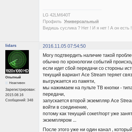
LG 42LM640T
Профиль
Универсальный
Видишь суслика ? Нет ! И я нет ! А он есть !
lidars
2016.11.05 07:54:50
Могу подтвердить наличие такой пробл
обычно по хронологии событий происход
если идет сбой передачи со стороны ист
текущий вариант Ace Stream теряет связ
Опытный
выгружается из памяти,
Неактивен
мы нажимаем на пульте ТВ кнопки - тип
Зарегистрирован:
передачи,
2015.08.16
запускается второй экземпляр Ace Stre
Сообщений:
348
войти в соединение,
потому как текущий сокет/порт уже зан
экземпляром ...
После этого уже ни один канал , котор