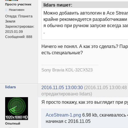
lidars пишет:
Просто участник
Неактивен
Можно добавить автологин в Ace Stream t
Откуда:
Планета
крайне рекомендуется разработчиками
Земля
я обычно при ручном запуске всегда з
Зарегистрирован:
.
2015.01.09
Сообщений:
888
Ничего не понял. А как это сделать? Па
есть специальные?
Sony Bravia KDL-32CX523
lidars
2016.11.05 13:00:30
(2016.11.05 13:00:48
отредактировано lidars)
Я просто покажу, как это выглядит при 
AceStream-1.png
6.98 kb, скачивалось 
начиная с 2016.11.05
Опытный