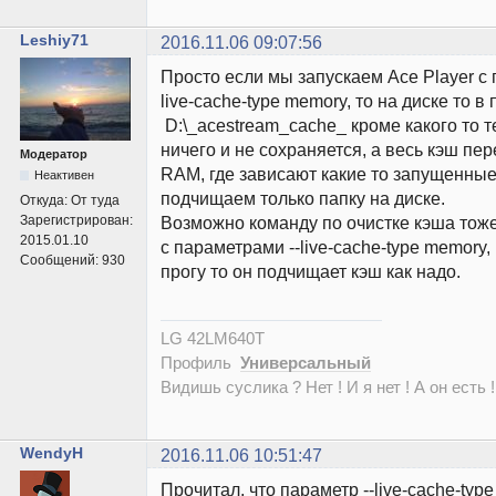
Leshiy71
2016.11.06 09:07:56
Просто если мы запускаем Ace Player с
live-cache-type memory, то на диске то в
D:\_acestream_cache_ кроме какого то 
ничего и не сохраняется, а весь кэш пе
Модератор
RAM, где зависают какие то запущенные
Неактивен
подчищаем только папку на диске.
Откуда:
От туда
Зарегистрирован:
Возможно команду по очистке кэша тож
2015.01.10
с параметрами --live-cache-type memory,
Сообщений:
930
прогу то он подчищает кэш как надо.
LG 42LM640T
Профиль
Универсальный
Видишь суслика ? Нет ! И я нет ! А он есть !
WendyH
2016.11.06 10:51:47
Прочитал, что параметр --live-cache-typ