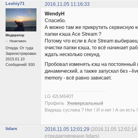
Leshiy71
2016.11.05 11:16:33
WendyH
Спасибо.
А можно там же прикрутить сервисную к
папки кэша Ace Stream ?
Модератор
Потому что если в Ace Stream выбирае
Неактивен
очистки папки кэша, то всё начинает раб
Откуда:
От туда
Зарегистрирован:
ждать несколько секунд.
2015.01.10
Пробовал изменять кэш на постоянный 
Сообщений:
930
динамический, а также запускал без --liv
memory - всё равно зависает.
LG 42LM640T
Профиль
Универсальный
Видишь суслика ? Нет ! И я нет ! А он есть !
lidars
2016.11.05 12:01:29
(2016.11.05 12:02:14
отредактировано lidars)