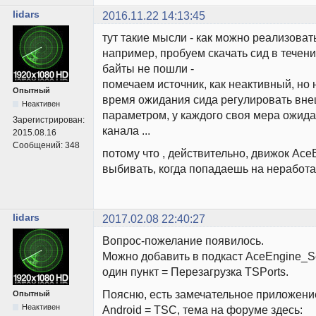
lidars
2016.11.22 14:13:45
тут такие мысли - как можно реализоват
например, пробуем скачать сид в течени
байты не пошли -
помечаем источник, как неактивный, но 
Опытный
время ожидания сида регулировать вн
Неактивен
параметром, у каждого своя мера ожида
Зарегистрирован:
канала ...
2015.08.16
Сообщений:
348
потому что , действительно, движок Ace
выбивать, когда попадаешь на неработ
lidars
2017.02.08 22:40:27
Вопрос-пожелание появилось.
Можно добавить в подкаст AceEngine_Se
один пункт = Перезагрузка TSPorts.
Поясню, есть замечательное приложени
Опытный
Неактивен
Android = TSC, тема на форуме здесь: