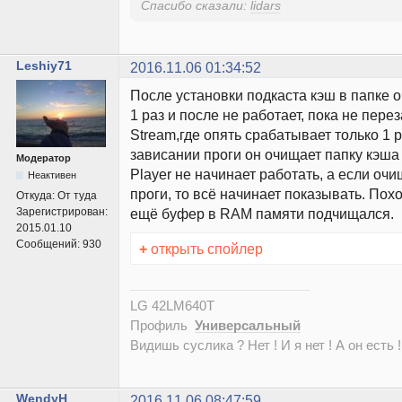
Спасибо сказали:
lidars
Leshiy71
2016.11.06 01:34:52
После установки подкаста кэш в папке 
1 раз и после не работает, пока не пере
Stream,где опять срабатывает только 1 р
зависании проги он очищает папку кэша 
Модератор
Player не начинает работать, а если оч
Неактивен
проги, то всё начинает показывать. Пох
Откуда:
От туда
Зарегистрирован:
ещё буфер в RAM памяти подчищался.
2015.01.10
Сообщений:
930
+
открыть спойлер
LG 42LM640T
Профиль
Универсальный
Видишь суслика ? Нет ! И я нет ! А он есть !
WendyH
2016.11.06 08:47:59