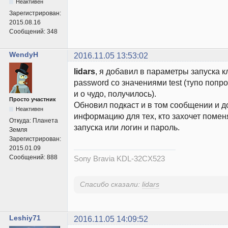
Неактивен
Зарегистрирован:
2015.08.16
Сообщений:
348
WendyH
2016.11.05 13:53:02
lidars
, я добавил в параметры запуска клю
password со значениями test (тупо попр
и о чудо, получилось).
Просто участник
Обновил подкаст и в том сообщении и 
Неактивен
информацию для тех, кто захочет поме
Откуда:
Планета
запуска или логин и пароль.
Земля
Зарегистрирован:
2015.01.09
Сообщений:
888
Sony Bravia KDL-32CX523
Спасибо сказали:
lidars
Leshiy71
2016.11.05 14:09:52