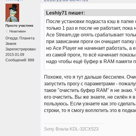
Leshiy71 пишет:
После установки подкаста кэш в папке
Просто участник
только 1 раз и после не работает, пока
Неактивен
Ace Stream,где опять срабатывает тольк
Откуда:
Планета
при зависании проги он очищает папку 
Земля
но Ace Player не начинает работать, а 
Зарегистрирован:
из самой проги, то всё начинает показ
2015.01.09
Сообщений:
888
надо чтобы ещё буфер в RAM памяти 
Похоже, что я тут дальше бессилен. Очис
запустить прогу с параметрами - пожалуй
такое "очистить буфер RAM" я не знаю. 
его очистить. Вы же знаете, не силён я в
пользуюсь. Если узнаете как это сделат
строки, то я смогу воплотить это в подка
Sony Bravia KDL-32CX523