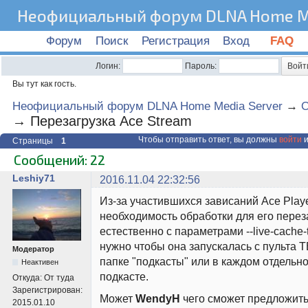
Неофициальный форум DLNA Home Me
Форум
Поиск
Регистрация
Вход
FAQ
Логин:
Пароль:
Вы тут как гость.
Неофициальный форум DLNA Home Media Server
→
О
→
Перезагрузка Ace Stream
Чтобы отправить ответ, вы должны
войти
и
Страницы
1
Сообщений: 22
Leshiy71
2016.11.04 22:32:56
Из-за участившихся зависаний Ace Play
необходимость обработки для его перез
естественно с параметрами --live-cache-
нужно чтобы она запускалась с пульта Т
Модератор
папке "подкасты" или в каждом отдельн
Неактивен
подкасте.
Откуда:
От туда
Зарегистрирован:
Может
WendyH
чего сможет предложить
2015.01.10