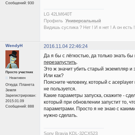
Сообщений:
930
LG 42LM640T
Профиль
Универсальный
Видишь суслика ? Нет ! И я нет ! А он есть !
WendyH
2016.11.04 22:46:24
Да я бы с лёгкостью, да только знать бы 
перезапустить
.
Это ж значит убить старый экземпляр и
Просто участник
Или как?
Неактивен
Поясните человеку, который с aceplayer
Откуда:
Планета
не пользуется.
Земля
Какие параметры запуска, скажите - сде
Зарегистрирован:
2015.01.09
который при обновлении запустит то, ч
Сообщений:
888
параметрами. Просто я не знаю с каким
нужно сделать.
Sony Bravia KDL-32CX523