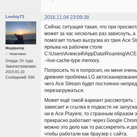
Leshiy71
2016.11.04 23:09:38
Сейчас ситуация такая, что при просмо
может за час несколько раз зависнуть, а 
помогает только выгрузка из трея Ace S
ярлыка на рабочем столе
Модератор
C:\Users\Алексей\AppData\Roaming\ACES
Неактивен
--live-cache-type memory.
Откуда:
От туда
Зарегистрирован:
Попросить то я попросил, но меня очен
2015.01.10
древняя проблема LG автосканирования
Сообщений:
930
чего Ace Stream будет постоянно непре
перезагружаться.
Может ещё такой вариант рассмотреть : 
зависает и ссылка в подкасте не запуска
ни в Ace Playere, то странным образом 
прекрасно работают через Google Chrom
можно это дело как то рассекретить и д
чтобы работали как браузер с сайта.