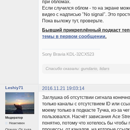
при обломах.
Если случился облом - то на экране мож
видео с надписью "No signal". Это прост
Пока выложу тут, проверьте.
Бывший прикреплённый подкаст теп
темы в первом сообщении
.
Sony Bravia KDL-32CX523
Спасибо сказали:
gundario
,
lidars
Leshiy71
2016.11.21 19:03:14
Заглушка об отсутствии сигнала конечн
только каналы с отсутствием ID или ссы
моему только в подкасте Тучка, из-за чег
пользовался. Насчёт зависания Ace Str
Модератор
понятно, потому что хотелось бы чтобы
Неактивен
процессы от каналов, на которые ссылка
Откуда:
От туда