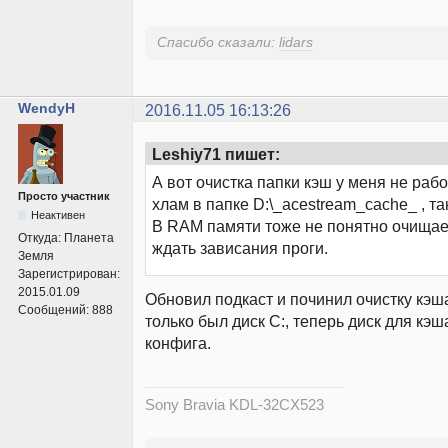
Спасибо сказали:
lidars
WendyH
2016.11.05 16:13:26
Leshiy71 пишет:
А вот очистка папки кэш у меня не рабо
Просто участник
хлам в папке D:\_acestream_cache_ , та
Неактивен
В RAM памяти тоже не понятно очищает
Откуда:
Планета
ждать зависания проги.
Земля
Зарегистрирован:
2015.01.09
Обновил подкаст и починил очистку кэш
Сообщений:
888
только был диск C:, теперь диск для кэш
конфига.
Sony Bravia KDL-32CX523