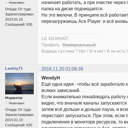
начинает работать, а при очистке через 
Неактивен
папка на диске подчищается.
Откуда:
От туда
Зарегистрирован:
Но это мелочи. В принципе всё работает
2015.01.10
перезагружаешь Ace Player и всё вновь
Сообщений:
930
LG 42LM640T
Профиль
Универсальный
Видишь суслика ? Нет ! И я нет ! А он есть !
Leshiy71
2016.11.20 01:06:39
WendyH
Ещё одна идея - чтобы всё заработало к
всяких зависаний.
Если внимательно понаблюдать работу 
Модератор
видно, что вначале каналы запускаются
Неактивен
затем всё дольше и дольше пауза, и вс
Откуда:
От туда
Зарегистрирован:
перестают запускаться. При этом, если
2015.01.10
подключения в мониторе ресурсов, то в
Сообщений:
930
одновременно запущенных Ace_engine.