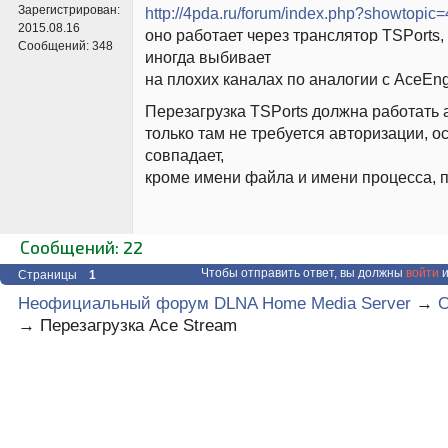
Зарегистрирован:
http://4pda.ru/forum/index.php?showtopic
2015.08.16
оно работает через транслятор TSPorts,
Сообщений:
348
иногда выбивает
на плохих каналах по аналогии с AceEng
Перезагрузка TSPorts должна работать 
только там не требуется авторизации, о
совпадает,
кроме имени файла и имени процесса, по
Сообщений: 22
Чтобы отправить ответ, вы должны
войти
и
Страницы
1
Неофициальный форум DLNA Home Media Server
→
О
→
Перезагрузка Ace Stream