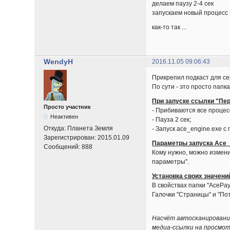
делаем паузу 2-4 сек
запускаем новый процесс
как-то так ...
WendyH
2016.11.05 09:06:43
Прикрепил подкаст для се
По сути - это просто папк
При запуске ссылки "Пе
Просто участник
- Прибиваются все процес
Неактивен
- Пауза 2 сек;
Откуда:
Планета Земля
- Запуск ace_engine.exe 
Зарегистрирован:
2015.01.09
Параметры запуска Ace_
Сообщений:
888
Кому нужно, можно измени
параметры".
Установка своих значени
В свойствах папки "AcePay
Галочки "Страницы" и "Пот
Насчёт автосканирования
медиа-ссылки на просмотр