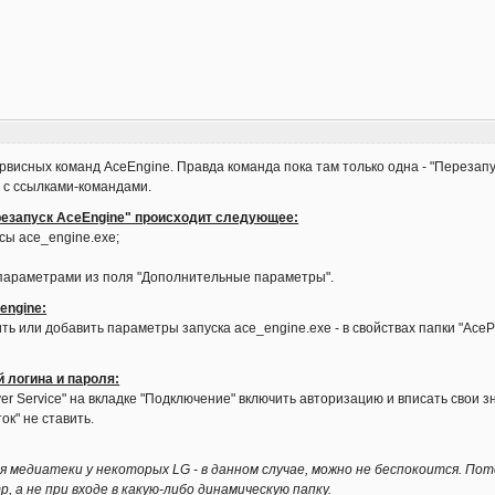
рвисных команд AceEngine. Правда команда пока там только одна - "Перезапу
а с ссылками-командами.
резапуск AceEngine" происходит следующее:
сы ace_engine.exe;
с параметрами из поля "Дополнительные параметры".
engine:
ть или добавить параметры запуска ace_engine.exe - в свойствах папки "AceP
й логина и пароля:
er Service" на вкладке "Подключение" включить авторизацию и вписать свои з
ок" не ставить.
 медиатеки у некоторых LG - в данном случае, можно не беспокоится. По
, а не при входе в какую-либо динамическую папку.