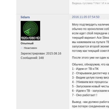
Видишь суслика ? Нет ! И я нет
lidars
2016.11.05 07:54:50
Могу подтвердить наличи
обычно по хронологии соб
если идет сбой передачи 
текущий вариант Ace Strea
мы нажимаем на пульте ТВ
Опытный
запускается второй экзем
Неактивен
потому как текущий сокет
Зарегистрирован:
2015.08.16
После этого уже ни один к
Сообщений:
348
Обычно, обнаружив, что к
1 - Идем от ТВ к ПК
2 - Открываем диспетчер 
3 - Видим целую пачку ви
4 - Убиваем все процессы
5 - Запускаем новый чисты
6 - Идем к ТВ - запускаем
7 - Оно работает !
Вывод - как должно работа
при потере соединения ну