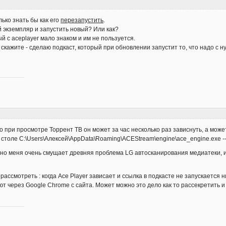
лько знать бы как его
перезапустить
.
й экземпляр и запустить новый? Или как?
й с aceplayer мало знаком и им не пользуется.
 скажите - сделаю подкаст, который при обновлении запустит то, что надо с 
о при просмотре Торрент ТВ он может за час несколько раз зависнуть, а может
столе C:\Users\Алексей\AppData\Roaming\ACEStream\engine\ace_engine.exe --l
 но меня очень смущает древняя проблема LG автосканирования медиатеки, и
ассмотреть : когда Ace Player зависает и ссылка в подкасте не запускается н
т через Google Chrome с сайта. Может можно это дело как то рассекретить и