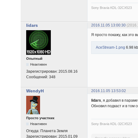
Sony Bravia KDL-32CX523
lidars
2016.11.05 13:00:30
(2016.
Я просто покажу, как это 
AceStream-1.png
6.98 kb
Опытный
Неактивен
Зарегистрирован:
2015.08.16
Сообщений:
348
WendyH
2016.11.05 13:53:02
lidars
, я добавил в параме
Обновил подкаст и в том 
Просто участник
Sony Bravia KDL-32CX523
Неактивен
Откуда:
Планета Земля
Зарегистрирован:
2015.01.09