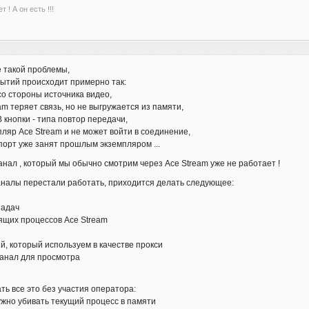
 ! А он есть !!!
е такой проблемы,
ытий происходит примерно так:
со стороны источника видео,
m теряет связь, но не выгружается из памяти,
 кнопки - типа повтор передачи,
пляр Ace Stream и не может войти в соединение,
/порт уже занят прошлым экземпляром ...
анал , который мы обычно смотрим через Ace Stream уже не работает !
аналы перестали работать, приходится делать следующее:
задач
сящих процессов Ace Stream
й, который используем в качестве прокси
 канал для просмотра
ть все это без участия оператора:
жно убивать текущий процесс в памяти