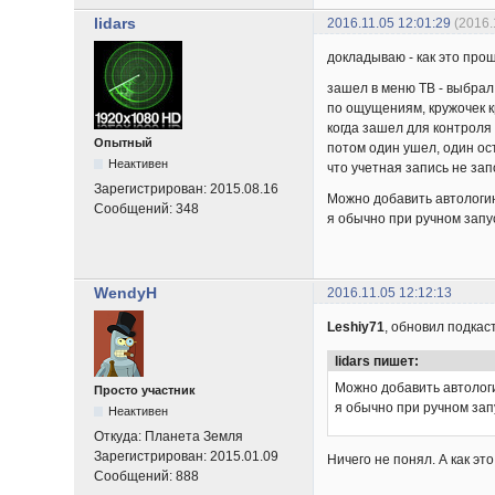
lidars
2016.11.05 12:01:29
(2016.
докладываю - как это прош
зашел в меню ТВ - выбрал 
по ощущениям, кружочек к
когда зашел для контроля 
Опытный
потом один ушел, один ос
Неактивен
что учетная запись не зап
Зарегистрирован:
2015.08.16
Можно добавить автологин 
Сообщений:
348
я обычно при ручном запус
WendyH
2016.11.05 12:12:13
Leshiy71
, обновил подкас
lidars пишет:
Можно добавить автологин
Просто участник
я обычно при ручном зап
Неактивен
Откуда:
Планета Земля
Зарегистрирован:
2015.01.09
Ничего не понял. А как э
Сообщений:
888