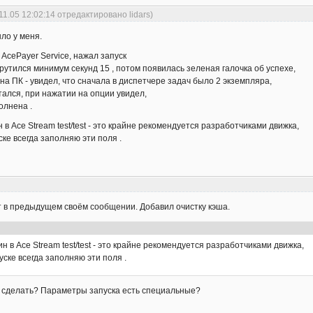
11.05 12:02:14 отредактировано lidars)
ло у меня.
AcePayer Service, нажал запуск
рутился минимум секунд 15 , потом появилась зеленая галочка об успехе,
на ПК - увидел, что сначала в диспетчере задач было 2 экземпляра,
тался, при нажатии на опции увидел,
олнена .
в Ace Stream test/test - это крайне рекомендуется разработчиками движка,
ке всегда заполняю эти поля .
т в предыдущем своём сообщении. Добавил очистку кэша.
 в Ace Stream test/test - это крайне рекомендуется разработчиками движка,
уске всегда заполняю эти поля .
то сделать? Параметры запуска есть специальные?