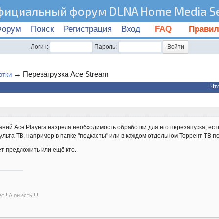
фициальный форум DLNA Home Media Se
Форум
Поиск
Регистрация
Вход
FAQ
Правил
Логин:
Пароль:
→
Перезагрузка Ace Stream
отки
Чт
аний Ace Playera назрела необходимость обработки для его перезапуска, есте
ульта ТВ, например в папке "подкасты" или в каждом отдельном Торрент ТВ по
т предложить или ещё кто.
 ! А он есть !!!