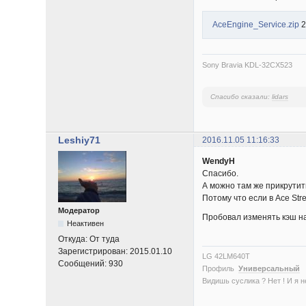
AceEngine_Service.zip
2
Sony Bravia KDL-32CX523
Спасибо сказали:
lidars
Leshiy71
2016.11.05 11:16:33
WendyH
Спасибо.
А можно там же прикрутит
Потому что если в Ace Str
Модератор
Пробовал изменять кэш на 
Неактивен
Откуда:
От туда
Зарегистрирован:
2015.01.10
LG 42LM640T
Сообщений:
930
Профиль
Универсальный
Видишь суслика ? Нет ! И я нет