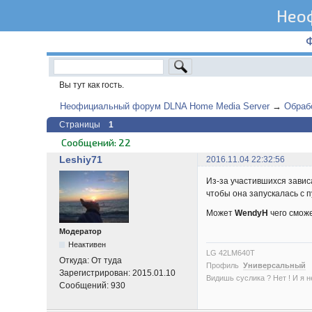
Нео
Вы тут как гость.
Неофициальный форум DLNA Home Media Server
→
Обраб
Страницы
1
Сообщений: 22
Leshiy71
2016.11.04 22:32:56
Из-за участившихся завис
чтобы она запускалась с п
Может
WendyH
чего сможе
Модератор
Неактивен
LG 42LM640T
Откуда:
От туда
Профиль
Универсальный
Зарегистрирован:
2015.01.10
Видишь суслика ? Нет ! И я нет
Сообщений:
930