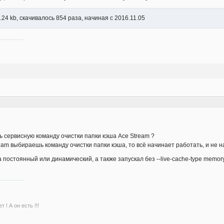
.24 kb, скачивалось 854 раза, начиная с 2016.11.05
ь сервисную команду очистки папки кэша Ace Stream ?
eam выбираешь команду очистки папки кэша, то всё начинает работать, и не н
постоянный или динамический, а также запускал без --live-cache-type memory
 ! А он есть !!!