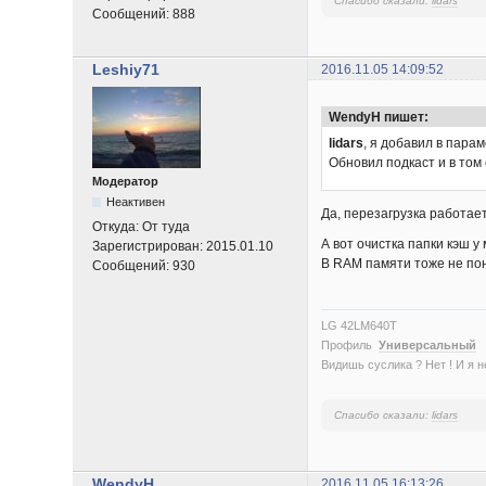
Спасибо сказали:
lidars
Сообщений:
888
Leshiy71
2016.11.05 14:09:52
WendyH пишет:
lidars
, я добавил в парам
Обновил подкаст и в том
Модератор
Неактивен
Да, перезагрузка работает
Откуда:
От туда
А вот очистка папки кэш у
Зарегистрирован:
2015.01.10
В RAM памяти тоже не пон
Сообщений:
930
LG 42LM640T
Профиль
Универсальный
Видишь суслика ? Нет ! И я нет
Спасибо сказали:
lidars
WendyH
2016.11.05 16:13:26