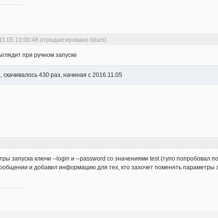
11.05 13:00:48 отредактировано lidars)
выглядит при ручном запуске
, скачивалось 430 раз, начиная с 2016.11.05
тры запуска ключи --login и --password со значениями test (тупо попробовал п
сообщении и добавил информацию для тех, кто захочет поменять параметры з