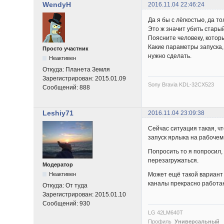
WendyH
2016.11.04 22:46:24
Да я бы с лёгкостью, да то
Это ж значит убить стары
Поясните человеку, которы
Какие параметры запуска,
Просто участник
нужно сделать.
Неактивен
Откуда:
Планета Земля
Зарегистрирован:
2015.01.09
Sony Bravia KDL-32CX523
Сообщений:
888
Leshiy71
2016.11.04 23:09:38
Сейчас ситуация такая, чт
запуск ярлыка на рабочем 
Попросить то я попросил,
перезагружаться.
Модератор
Может ещё такой вариант р
Неактивен
каналы прекрасно работаю
Откуда:
От туда
Зарегистрирован:
2015.01.10
Сообщений:
930
LG 42LM640T
Профиль
Универсальный