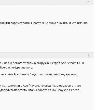
2
нужными параметрами. Просто я не знаю с какими и что именно
3
 и нет, и помогает только выгрузка из трея Ace Stream HD и
ive-cache-type memory.
з-за чего Ace Stream будет постоянно непредсказуемо
и на телеке ни в Ace Playere, то странным образом эти же
 допилить подкасты чтобы работали как браузер с сайта.