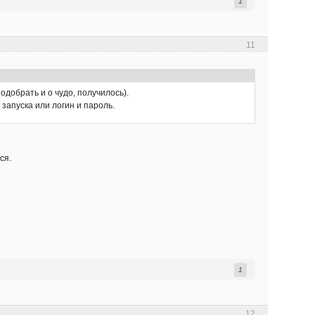
1
11
подобрать и о чудо, получилось).
запуска или логин и пароль.
ся.
1
12