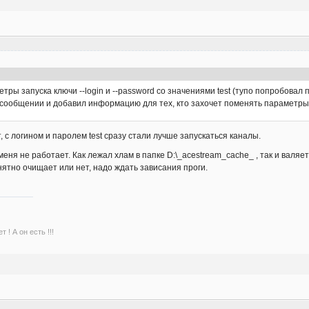
етры запуска ключи --login и --password со значениями test (тупо попробовал 
 сообщении и добавил информацию для тех, кто захочет поменять параметры 
, с логином и паролем test сразу стали лучше запускаться каналы.
 меня не работает. Как лежал хлам в папке D:\_acestream_cache_ , так и валяет
ятно очищает или нет, надо ждать зависания проги.
 ! А он есть !!!