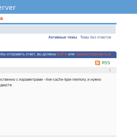
rver
а
Активные темы
Темы без ответов
обы отправить ответ, вы должны
войти
или
зарегистрироваться
RSS
1
ственно с параметрами --live-cache-type memory, и нужно
дкасте.