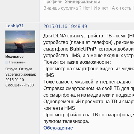
Профиль
Универсальный
Видишь суслика ? Нет ! И я нет ! А он есть !
Leshiy71
2015.01.16 19:49:49
Для DLNA связи устройств ТВ - комп (H
устройство (планшет, телефон) , рекоме
смартфоне
BubleUPnP
, которая добави
устройства HMS, и в меню входных устр
Модератор
Появятся такие возможности :
Неактивен
Просмотр на смартфоне видео, из медиа
Откуда:
От туда
Зарегистрирован:
HMS
2015.01.10
Тоже самое с музыкой, интернет-радио
Сообщений:
930
Отправка смартфоном на свой ТВ для п
со смартфона, и из медиатеки и подкас
Одновременный просмотр на ТВ и смар
контента HMS
Просмотр файлов на ТВ со смартфона, 
пультом телевизора.
Обсуждение