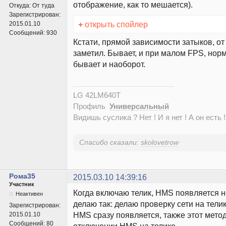
отображение, как то мешается).
Откуда:
От туда
Зарегистрирован:
+
открыть спойлер
2015.01.10
Сообщений:
930
Кстати, прямой зависимости затыков, от
заметил. Бывает, и при малом FPS, норм
бывает и наоборот.
LG 42LM640T
Профиль
Универсальный
Видишь суслика ? Нет ! И я нет ! А он есть !
Спасибо сказали:
skolovetrow
Рома35
2015.03.10 14:39:16
Участник
Когда включаю телик, HMS появляется не
Неактивен
делаю так: делаю проверку сети на телик
Зарегистрирован:
HMS сразу появляется, также этот мето
2015.01.10
Сообщений:
80
отключении HMS на телике.