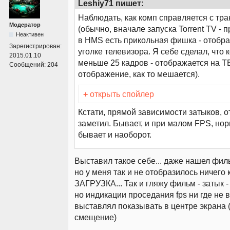
Leshiy71 пишет:
Наблюдать, как комп справляется с тр
Модератор
(обычно, вначале запуска Torrent TV - 
Неактивен
в HMS есть прикольная фишка - отобр
Зарегистрирован:
уголке телевизора. Я себе сделал, что 
2015.01.10
меньше 25 кадров - отображается на Т
Сообщений:
204
отображение, как то мешается).
+
открыть спойлер
Кстати, прямой зависимости затыков, о
заметил. Бывает, и при малом FPS, нор
бывает и наоборот.
Выставил такое себе... даже нашел филь
но у меня так и не отобразилось ничего
ЗАГРУЗКА... Так и гляжу фильм - затык - 
но индикации проседания fps ни где не 
выставлял показывать в центре экрана 
смещение)