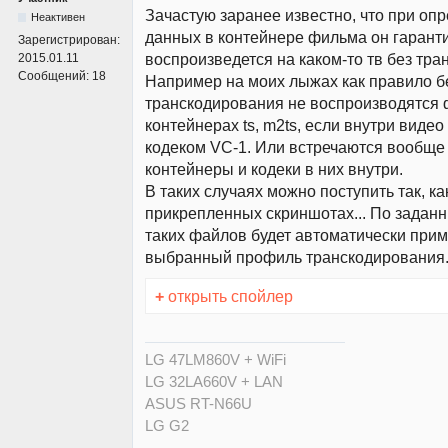
Зачастую заранее известно, что при оп
Неактивен
данных в контейнере фильма он гарант
Зарегистрирован:
воспроизведется на каком-то тв без тра
2015.01.11
Сообщений:
18
Например на моих лыжах как правило б
транскодирования не воспроизводятся
контейнерах ts, m2ts, если внутри виде
кодеком VC-1. Или встречаются вообще 
контейнеры и кодеки в них внутри.
В таких случаях можно поступить так, ка
прикрепленных скриншотах... По задан
таких файлов будет автоматически при
выбранный профиль транскодирования.
+
открыть спойлер
LG 47LM860V + WiFi
LG 32LA660V + LAN
ASUS RT-N66U
LG G2