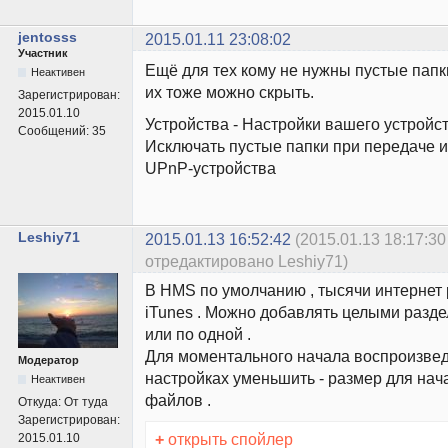
jentosss
2015.01.11 23:08:02
Участник
Ещё для тех кому не нужны пустые папк
Неактивен
их тоже можно скрыть.
Зарегистрирован:
2015.01.10
Устройства - Настройки вашего устройст
Сообщений:
35
Исключать пустые папки при передаче 
UPnP-устройства
Leshiy71
2015.01.13 16:52:42
(2015.01.13 18:17:30
отредактировано Leshiy71)
В HMS по умолчанию , тысячи интернет
iTunes . Можно добавлять целыми разде
или по одной .
Для моментального начала воспроизвед
Модератор
настройках уменьшить - размер для нач
Неактивен
файлов .
Откуда:
От туда
Зарегистрирован:
+
открыть спойлер
2015.01.10