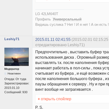
LG 42LM640T
Профиль
Универсальный
Видишь суслика ? Нет ! И я нет ! А он есть !
Leshiy71
2015.01.11 02:41:55
(2015.02.01 02:15:25
отредактировано Leshiy71)
Предпочтительно , выставить буфер тра
использования диска . Огромный разме
выставлять т.к. после наполнения буфе
начинает работать в пол-силы , пока ус
Модератор
считывает из буфера , и ещё возможен 
Неактивен
после наполнения большого буфера , и
Откуда:
От туда
Зарегистрирован:
паузы обращения к серверу . Ну и при п
2015.01.10
винт вообще не затрагивается .
Сообщений:
930
+
открыть спойлер
P. S.