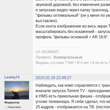
звуковой дорожкой, без изменения разм
я запускаю видео через папку транскод
"фильмы оптимальный" (он у меня по у
выставлен).
Если охота изображение во весь экран 
масштабировать без искажений - запуск
профиль "фильмы основной + AR 16:9".
LG 42LM640T
Профиль
Универсальный
Видишь суслика ? Нет ! И я нет ! А он есть !
Leshiy71
2015.02.18 22:48:27
Наблюдать, как комп справляется с тра
вначале запуска Torrent TV - проседание
в HMS есть прикольная фишка - отобра
уголке телевизора. Я себе сделал, что 
Модератор
25 кадров - отображается на ТВ (посто
Неактивен