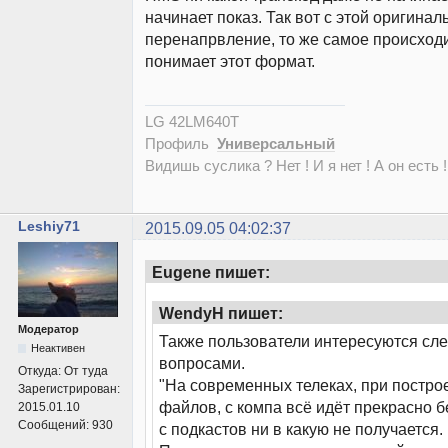
начинает показ. Так вот с этой оригина
перенапрвление, то же самое происходи
понимает этот формат.
LG 42LM640T
Профиль
Универсальный
Видишь суслика ? Нет ! И я нет ! А он есть !
Leshiy71
2015.09.05 04:02:37
Eugene пишет:
WendyH пишет:
Модератор
Также пользователи интересуются с
Неактивен
вопросами.
Откуда:
От туда
"На современных телеках, при постро
Зарегистрирован:
файлов, с компа всё идёт прекрасно б
2015.01.10
Сообщений:
930
с подкастов ни в какую не получается.