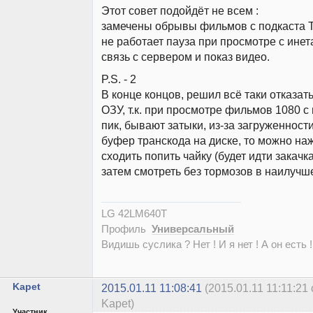
Этот совет подойдёт не всем :
замечены обрывы фильмов с подкаста T
не работает пауза при просмотре с инет
связь с сервером и показ видео.
P.S. - 2
В конце концов, решил всё таки отказат
ОЗУ, т.к. при просмотре фильмов 1080 с 
пик, бывают затыки, из-за загруженност
буфер транскода на диске, то можно наж
сходить попить чайку (будет идти закачка
затем смотреть без тормозов в наилучш
LG 42LM640T
Профиль
Универсальный
Видишь суслика ? Нет ! И я нет ! А он есть !
Kapet
2015.01.11 11:08:41
(2015.01.11 11:11:2
Kapet)
Участник