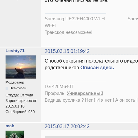
Samsung UE32EH4000 WI-FI Samsu
WI-FI
Транскод невозможен!
Leshiy71
2015.03.15 01:19:42
Способ сокрытия нежелательного видео 
родственников
Описан здесь.
Модератор
LG 42LM640T
Неактивен
Профиль
Универсальный
Откуда:
От туда
Видишь суслика ? Нет ! И я нет ! А он есть !
Зарегистрирован:
2015.01.10
Сообщений:
930
mch
2015.03.17 20:02:42