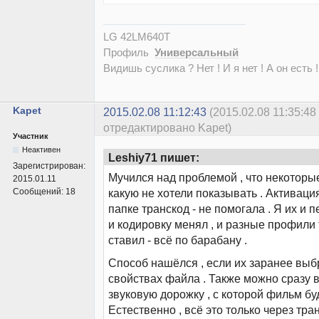
LG 42LM640T
Профиль
Универсальный
Видишь суслика ? Нет ! И я нет ! А он есть !
Kapet
2015.02.08 11:12:43
(2015.02.08 11:35:48
отредактировано Kapet)
Участник
Неактивен
Leshiy71 пишет:
Зарегистрирован:
Мучился над проблемой , что некоторы
2015.01.11
Сообщений:
18
какую не хотели показывать . Активация
папке транскод - не помогала . Я их и
и кодировку менял , и разные профили
ставил - всё по барабану .
Способ нашёлся , если их заранее выбр
свойствах файла . Также можно сразу
звуковую дорожку , с которой фильм буд
Естественно , всё это только через тран