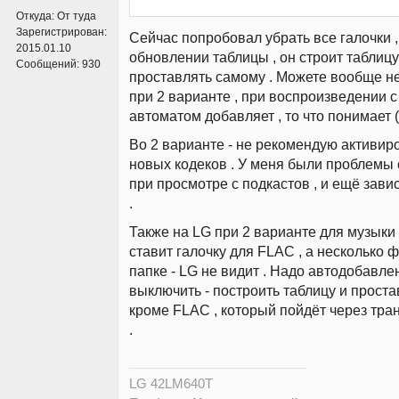
Откуда:
От туда
Зарегистрирован:
Сейчас попробовал убрать все галочки ,
2015.01.10
обновлении таблицы , он строит таблицу 
Сообщений:
930
проставлять самому . Можете вообще не
при 2 варианте , при воспроизведении с
автоматом добавляет , то что понимает (
Во 2 варианте - не рекомендую активир
новых кодеков . У меня были проблемы
при просмотре с подкастов , и ещё зави
.
Также на LG при 2 варианте для музыки 
ставит галочку для FLAC , а несколько
папке - LG не видит . Надо автодобавле
выключить - построить таблицу и проста
кроме FLAC , который пойдёт через тра
.
LG 42LM640T