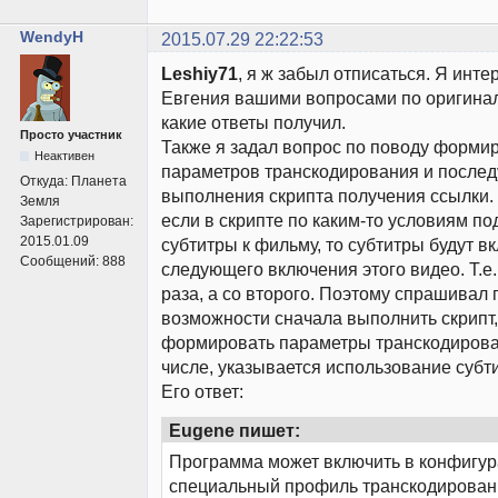
WendyH
2015.07.29 22:22:53
Leshiy71
, я ж забыл отписаться. Я инте
Евгения вашими вопросами по оригинал
какие ответы получил.
Просто участник
Также я задал вопрос по поводу форми
Неактивен
параметров транскодирования и после
Откуда:
Планета
выполнения скрипта получения ссылки. 
Земля
если в скрипте по каким-то условиям п
Зарегистрирован:
2015.01.09
субтитры к фильму, то субтитры будут в
Сообщений:
888
следующего включения этого видео. Т.е.
раза, а со второго. Поэтому спрашивал 
возможности сначала выполнить скрипт,
формировать параметры транскодирован
числе, указывается использование субт
Его ответ:
Eugene пишет:
Программа может включить в конфигур
специальный профиль транскодировани