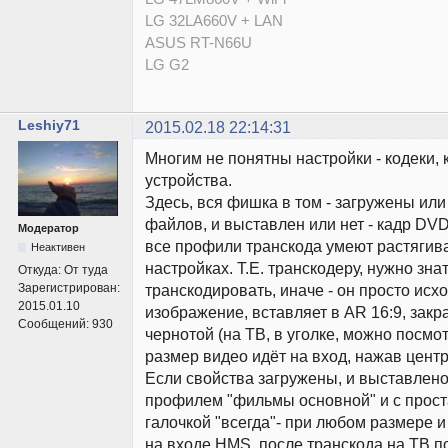
LG 32LA660V + LAN
ASUS RT-N66U
LG G2
Leshiy71
2015.02.18 22:14:31
Многим не понятны настройки - кодеки, к
устройства.
Здесь, вся фишка в том - загружены или
файлов, и выставлен или нет - кадр DVD 
Модератор
все профили транскода умеют растягиват
Неактивен
настройках. Т.Е. транскодеру, нужно знат
Откуда:
От туда
Зарегистрирован:
транскодировать, иначе - он просто исх
2015.01.10
изображение, вставляет в AR 16:9, зак
Сообщений:
930
чернотой (на ТВ, в уголке, можно посмот
размер видео идёт на вход, нажав центр 
Если свойства загружены, и выставлено 
профилем "фильмы основной" и с прос
галочкой "всегда"- при любом размере 
на входе HMS, после транскода на ТВ по