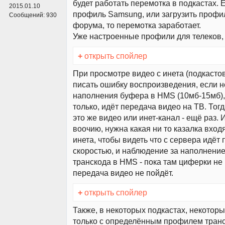
будет работать перемотка в подкастах. 
2015.01.10
профиль Samsung, или загрузить профил
Сообщений:
930
форума, то перемотка заработает.
Уже настроенные профили для телеков
+
открыть спойлер
При просмотре видео с инета (подкастов
писать ошибку воспроизведения, если 
наполнения буфера в HMS (10мб-15мб),
только, идёт передача видео на ТВ. То
это же видео или инет-канал - ещё раз. 
воочию, нужна какая ни то казалка вход
инета, чтобы видеть что с сервера идёт 
скоростью, и наблюдение за наполнени
транскода в HMS - пока там циферки не 
передача видео не пойдёт.
+
открыть спойлер
Также, в некоторых подкастах, некотор
только с определённым профилем транс