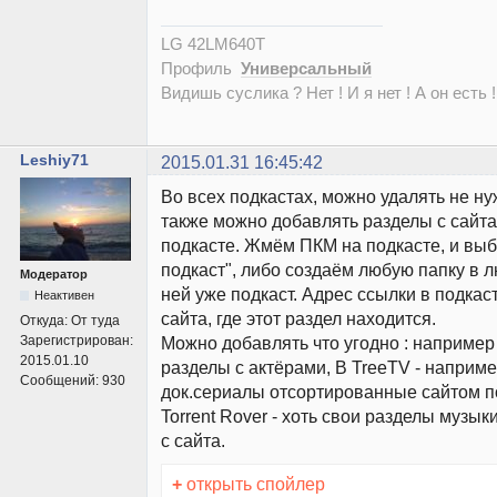
LG 42LM640T
Профиль
Универсальный
Видишь суслика ? Нет ! И я нет ! А он есть !
Leshiy71
2015.01.31 16:45:42
Во всех подкастах, можно удалять не н
также можно добавлять разделы с сайта,
подкасте. Жмём ПКМ на подкасте, и вы
подкаст", либо создаём любую папку в л
Модератор
ней уже подкаст. Адрес ссылки в подкас
Неактивен
сайта, где этот раздел находится.
Откуда:
От туда
Зарегистрирован:
Можно добавлять что угодно : например
2015.01.10
разделы с актёрами, В TreeTV - наприм
Сообщений:
930
док.сериалы отсортированные сайтом по
Torrent Rover - хоть свои разделы музыки
с сайта.
+
открыть спойлер