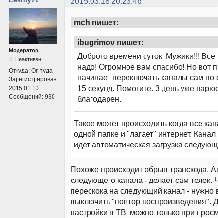
2015.03.18 20:23:46
mch пишет:
ibugrimov пишет:
Модератор
Доброго времени суток. Мужики!!! Все
Неактивен
надо! Огромное вам спасибо! Но вот 
Откуда:
От туда
начинает переключать каналы сам по 
Зарегистрирован:
15 секунд. Помогите. 3 день уже парю
2015.01.10
Сообщений:
930
благодарен.
Такое может происходить когда все ка
одной папке и "лагает" интернет. Канал
идет автоматическая загрузка следующ
Похоже происходит обрыв транскода. А
следующего канала - делает сам телек.
перескока на следующий канал - нужно 
выключить "повтор воспроизведения". Д
настройки в ТВ, можно только при прос