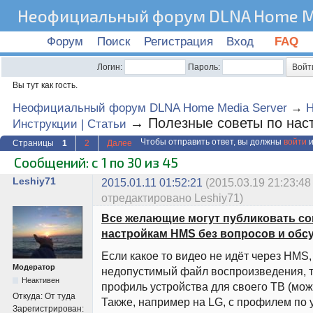
Неофициальный форум DLNA Home Me
Форум
Поиск
Регистрация
Вход
FAQ
Логин:
Пароль:
Вы тут как гость.
Неофициальный форум DLNA Home Media Server
→
→
Полезные советы по нас
Инструкции | Статьи
Чтобы отправить ответ, вы должны
войти
и
Страницы
1
2
Далее
Сообщений: с 1 по 30 из 45
Leshiy71
2015.01.11 01:52:21
(2015.03.19 21:23:48
отредактировано Leshiy71)
Все желающие могут публиковать со
настройкам HMS без вопросов и обс
Если какое то видео не идёт через HMS,
Модератор
недопустимый файл воспроизведения, т
Неактивен
профиль устройства для своего ТВ (можн
Откуда:
От туда
Также, например на LG, с профилем по 
Зарегистрирован: