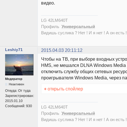
видео.
LG 42LM640T
Профиль
Универсальный
Видишь суслика ? Нет ! И я нет ! А он есть !
Leshiy71
2015.04.03 20:11:12
Чтобы на ТВ, при выборе входных устро
HMS, не мешался DLNA Windows Media 
отключить службу общих сетевых ресур
проигрывателя Windows Media, через п
Модератор
Неактивен
+
открыть спойлер
Откуда:
От туда
Зарегистрирован:
2015.01.10
Сообщений:
930
LG 42LM640T
Профиль
Универсальный
Видишь суслика ? Нет ! И я нет ! А он есть !