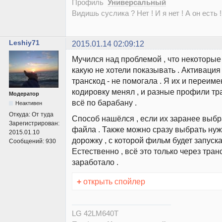
Профиль
Универсальный
Видишь суслика ? Нет ! И я нет ! А он есть !
Leshiy71
2015.01.14 02:09:12
Мучился над проблемой , что некоторые
какую не хотели показывать . Активация 
транскод - не помогала . Я их и переиме
кодировку менял , и разные профили тра
Модератор
всё по барабану .
Неактивен
Откуда:
От туда
Способ нашёлся , если их заранее выбра
Зарегистрирован:
файла . Также можно сразу выбрать ну
2015.01.10
дорожку , с которой фильм будет запуска
Сообщений:
930
Естественно , всё это только через транс
заработало .
+
открыть спойлер
LG 42LM640T