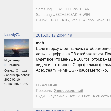
Samsung UE32D5000PW
+ LAN
Samsung UE32H5303AK
+ WIFI
D-Link Dir-300 (A1G) Ver.:1.04 (прошивка: 1.
Leshiy71
2015.03.17 20:44:49
mch
Если вверху стоит галочка отображение
должны цифры на ТВ отображаться. Пост
будет всё что меньше 100 fps, отображат
Модератор
видео и постоянно. С профилями филь
Неактивен
AceStream (FFMPEG) - работает точно.
Откуда:
От туда
Зарегистрирован:
2015.01.10
Сообщений:
930
LG 42LM640T
Профиль
Универсальный
Видишь суслика ? Нет ! И я нет ! А он есть !
Leshiy71