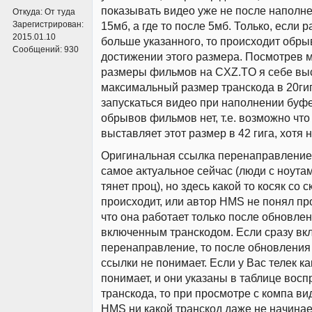
показывать видео уже не после наполне
Откуда:
От туда
Зарегистрирован:
15мб, а где то после 5мб. Только, если 
2015.01.10
больше указанного, то происходит обры
Сообщений:
930
достижении этого размера. Посмотрев
размеры фильмов на CXZ.TO я себе вы
максимальный размер транскода в 20гиг,
запускаться видео при наполнении буфе
обрывов фильмов нет, т.е. возможно что
выставляет этот размер в 42 гига, хотя н
Оригинальная ссылка перенаправление -
самое актуальное сейчас (люди с ноутам
тянет проц), но здесь какой то косяк со 
происходит, или автор HMS не понял п
что она работает только после обновлен
включенным транскодом. Если сразу вк
перенаправление, то после обновления 
ссылки не понимает. Если у Вас телек к
понимает, и они указаны в таблице вос
транскода, то при просмотре с компа ви
HMS ни какой транскод даже не начинает