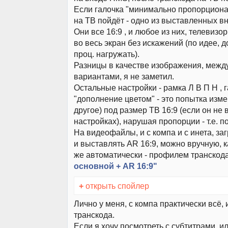
Если галочка "минимально пропорционал
на ТВ пойдёт - одно из выставленных вн
Они все 16:9 , и любое из них, телевизо
во весь экран без искажений (по идее,
проц. нагружать).
Разницы в качестве изображения, между
вариантами, я не заметил.
Остальные настройки - рамка Л В П Н , 
"дополнение цветом" - это попытка изме
другое) под размер ТВ 16:9 (если он не
настройках), нарушая пропорции - т.е. п
На видеофайлы, и с компа и с инета, за
и выставлять AR 16:9, можно вручную, к
же автоматически - профилем транскод
основной + AR 16:9"
+
открыть спойлер
Лично у меня, с компа практически всё, 
транскода.
Если я хочу посмотреть с субтитрами, ил