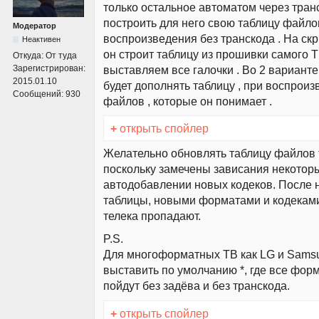
только остальное автоматом через тран
построить для него свою таблицу файло
Модератор
воспроизведения без транскода . На скр
Неактивен
он строит таблицу из прошивки самого ТВ
Откуда:
От туда
Зарегистрирован:
выставляем все галочки . Во 2 варианте
2015.01.10
будет дополнять таблицу , при воспрои
Сообщений:
930
файлов , которые он понимает .
+
открыть спойлер
Желательно обновлять таблицу файлов т
поскольку замечены зависания некоторы
автодобавлении новых кодеков. После 
таблицы, новыми форматами и кодеками
телека пропадают.
P.S.
Для многоформатных ТВ как LG и Sams
выставить по умолчанию *, где все фор
пойдут без задёва и без транскода.
+
открыть спойлер