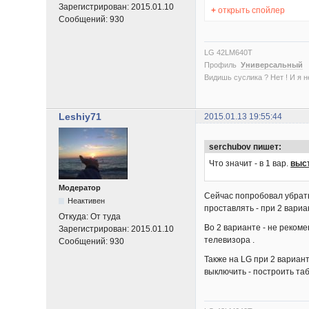
Зарегистрирован:
2015.01.10
+
открыть спойлер
Сообщений:
930
LG 42LM640T
Профиль
Универсальный
Видишь суслика ? Нет ! И я нет
Leshiy71
2015.01.13 19:55:44
serchubov пишет:
Что значит - в 1 вар.
выс
Модератор
Сейчас попробовал убрать 
Неактивен
проставлять - при 2 вариа
Откуда:
От туда
Во 2 варианте - не реком
Зарегистрирован:
2015.01.10
телевизора .
Сообщений:
930
Также на LG при 2 вариант
выключить - построить таб