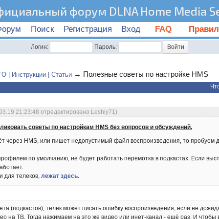
фициальный форум DLNA Home Media Se
Форум
Поиск
Регистрация
Вход
FAQ
Правил
Логин:
Пароль:
→
Полезные советы по настройке HMS
 | Инструкции | Статьи
Чт
03.19 21:23:48 отредактировано Leshiy71)
ликовать советы по настройкам HMS без вопросов и обсуждений.
дёт через HMS, или пишет недопустимый файл воспроизведения, то пробуем д
 профилем по умолчанию, не будет работать перемотка в подкастах. Если выс
аботает.
 для телеков,
лежат здесь.
ета (подкастов), телек может писать ошибку воспроизведения, если не дожи
ео на ТВ. Тогда нажимаем на это же видео или инет-канал - ещё раз. И чтобы