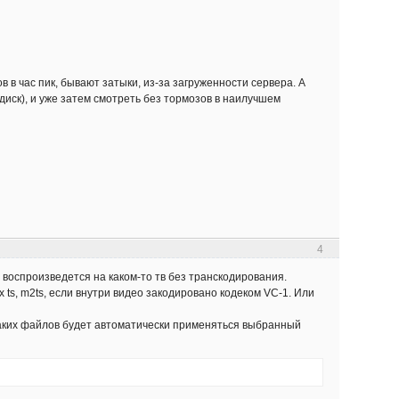
в в час пик, бывают затыки, из-за загруженности сервера. А
 диск), и уже затем смотреть без тормозов в наилучшем
4
воспроизведется на каком-то тв без транскодирования.
ts, m2ts, если внутри видео закодировано кодеком VC-1. Или
 таких файлов будет автоматически применяться выбранный