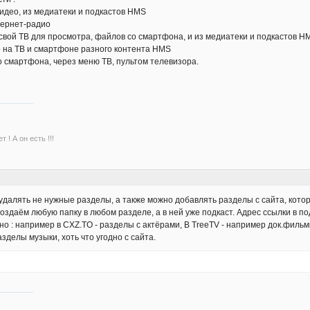
идео, из медиатеки и подкастов HMS
тернет-радио
вой ТВ для просмотра, файлов со смартфона, и из медиатеки и подкастов H
на ТВ и смартфоне разного контента HMS
 смартфона, через меню ТВ, пультом телевизора.
 ! А он есть !!!
 удалять не нужные разделы, а также можно добавлять разделы с сайта, кото
создаём любую папку в любом разделе, а в ней уже подкаст. Адрес ссылки в под
но : например в CXZ.TO - разделы с актёрами, В TreeTV - например док.филь
разделы музыки, хоть что угодно с сайта.