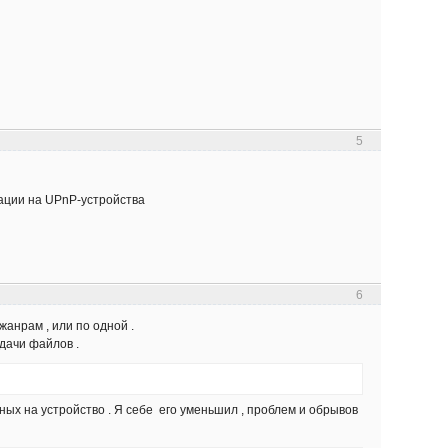
5
мации на UPnP-устройства
6
анрам , или по одной .
дачи файлов .
ых на устройство . Я себе его уменьшил , проблем и обрывов