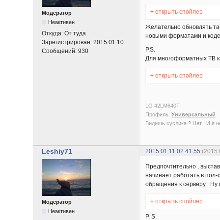
+
открыть спойлер
Модератор
Неактивен
Желательно обновлять таб
Откуда:
От туда
новыми форматами и коде
Зарегистрирован:
2015.01.10
P.S.
Сообщений:
930
Для многоформатных ТВ ка
+
открыть спойлер
LG 42LM640T
Профиль
Универсальный
Видишь суслика ? Нет ! И я нет
Leshiy71
2015.01.11 02:41:55
(2015.
Предпочтительно , выстав
начинает работать в пол-
обращения к серверу . Ну 
+
открыть спойлер
Модератор
Неактивен
P. S.