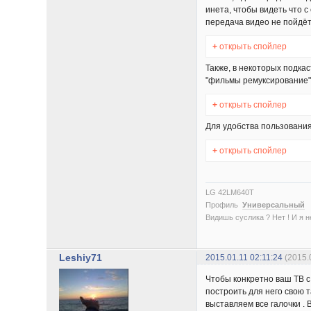
инета, чтобы видеть что с
передача видео не пойдёт
+
открыть спойлер
Также, в некоторых подка
"фильмы ремуксирование".
+
открыть спойлер
Для удобства пользования
+
открыть спойлер
LG 42LM640T
Профиль
Универсальный
Видишь суслика ? Нет ! И я нет
Leshiy71
2015.01.11 02:11:24
(2015.
Чтобы конкретно ваш ТВ с 
построить для него свою т
выставляем все галочки . 