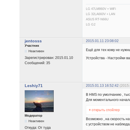
LG 47LM860V + WiFi
LG 32LA660V + LAN
ASUS RT-N66U
LG G2
jentosss
2015.01.11 23:08:02
Участник
Ещё для тех кому не нужн
Неактивен
Зарегистрирован:
2015.01.10
Устройства - Настройки в
Сообщений:
35
Leshiy71
2015.01.13 16:52:42
(2015
В HMS по умолчанию , тыс
Для моментального начала
+
открыть спойлер
Модератор
Возможно , на скорость н
Неактивен
с устройством не наблюдал
Откуда:
От туда