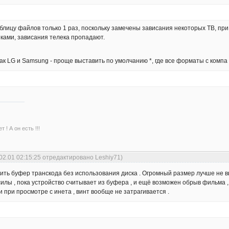
лицу файлов только 1 раз, поскольку замечены зависания некоторых ТВ, пр
ками, зависания телека пропадают.
к LG и Samsung - проще выставить по умолчанию *, где все форматы с компа 
 ! А он есть !!!
02.01 02:15:25 отредактировано Leshiy71)
ить буфер транскода без использования диска . Огромный размер лучше не в
силы , пока устройство считывает из буфера , и ещё возможен обрыв фильма 
и при просмотре с инета , винт вообще не затрагивается .