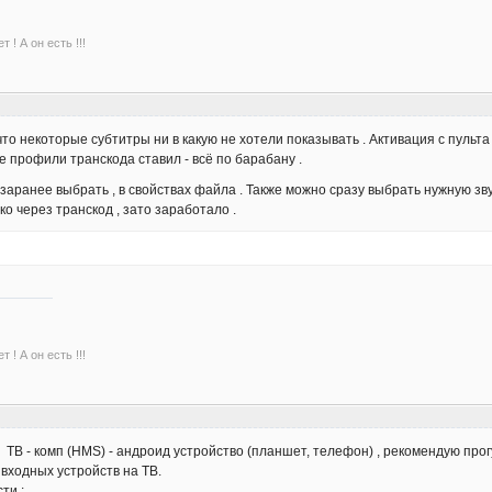
 ! А он есть !!!
то некоторые субтитры ни в какую не хотели показывать . Активация с пульта 
е профили транскода ставил - всё по барабану .
заранее выбрать , в свойствах файла . Также можно сразу выбрать нужную зву
ко через транскод , зато заработало .
 ! А он есть !!!
 ТВ - комп (HMS) - андроид устройство (планшет, телефон) , рекомендую пр
 входных устройств на ТВ.
ти :