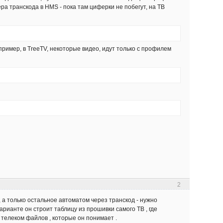
ра транскода в HMS - пока там циферки не побегут, на ТВ
ример, в TreeTV, некоторые видео, идут только с профилем
2
, а только остальное автоматом через транскод - нужно
арианте он строит таблицу из прошивки самого ТВ , где
 телеком файлов , которые он понимает .