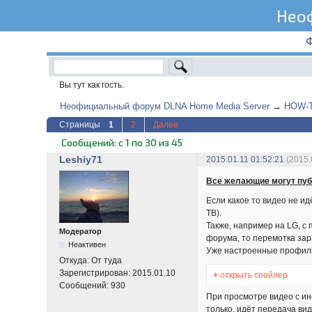
Нео
Вы тут как гость.
Неофициальный форум DLNA Home Media Server
→
HOW-TO
Страницы
1
2
Далее
Сообщений: с 1 по 30 из 45
Leshiy71
2015.01.11 01:52:21
(2015.
Все желающие могут пуб
Если какое то видео не и
ТВ).
Также, например на LG, с
Модератор
форума, то перемотка зар
Неактивен
Уже настроенные профили
Откуда:
От туда
Зарегистрирован:
2015.01.10
+
открыть спойлер
Сообщений:
930
При просмотре видео с ин
только, идёт передача вид