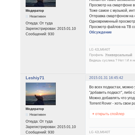
Просмотр на смартфоне в
Тоже самое с музыкой, ин
Модератор
Отправка смартфоном на с
Неактивен
Одновременный просмотр 
Откуда:
От туда
Просмотр файлов на ТВ со
Зарегистрирован:
2015.01.10
Обсуждение
Сообщений:
930
LG 42LM640T
Профиль
Универсальный
Видишь суслика ? Нет ! И я нет
Leshiy71
2015.01.31 16:45:42
Во всех подкастах, можно
"добавить подкаст", либо 
Можно добавлять что угод
Torrent Rover - хоть свои 
Модератор
+
открыть спойлер
Неактивен
Откуда:
От туда
Зарегистрирован:
2015.01.10
Сообщений:
930
LG 42LM640T