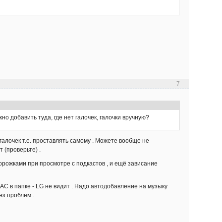
7
о добавить туда, где нет галочек, галочки вручную?
галочек т.е. проставлять самому . Можете вообще не
 (проверьте) .
орожками при просмотре с подкастов , и ещё зависание
LAC в папке - LG не видит . Надо автодобавление на музыку
ез проблем .