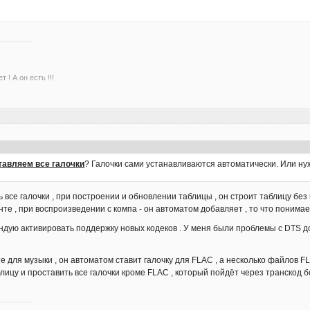
 ! А он есть !!!
тавляем все галочки
? Галочки сами устанавливаются автоматически. Или нужн
все галочки , при построении и обновлении таблицы , он строит таблицу без 
нте , при воспроизведении с компа - он автоматом добавляет , то что понимает
ендую активировать поддержку новых кодеков . У меня были проблемы с DTS д
е для музыки , он автоматом ставит галочку для FLAC , а несколько файлов F
лицу и проставить все галочки кроме FLAC , который пойдёт через транскод б