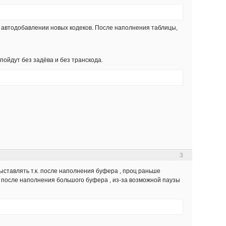
и автодобавлении новых кодеков. После наполнения таблицы,
пойдут без задёва и без транскода.
3
ыставлять т.к. после наполнения буфера , проц раньше
, после наполнения большого буфера , из-за возможной паузы