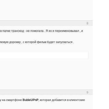
8
в папке транскод - не помогала . Я их и переименовывал , и
ковую дорожку , с которой фильм будет запускаться .
9
огу на смартфоне
BubleUPnP
, которая добавится в клиентские