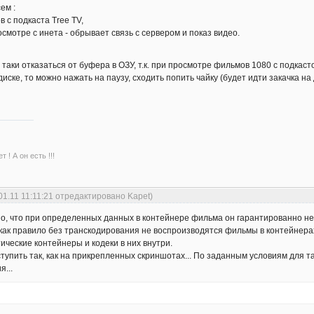
ем :
с подкаста Tree TV,
смотре с инета - обрывает связь с сервером и показ видео.
 таки отказаться от буфера в ОЗУ, т.к. при просмотре фильмов 1080 с подкасто
иске, то можно нажать на паузу, сходить попить чайку (будет идти закачка на
 ! А он есть !!!
01.11 11:11:21 отредактировано Kapet)
о, что при определенных данных в контейнере фильма он гарантированно не 
ак правило без транскодирования не воспроизводятся фильмы в контейнерах 
ические контейнеры и кодеки в них внутри.
ступить так, как на прикрепленных скриншотах... По заданным условиям для
...