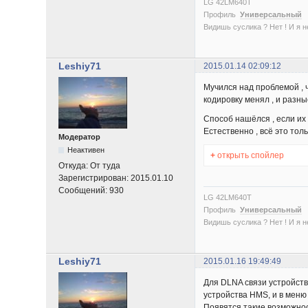
LG 42LM640T
Профиль
Универсальный
Видишь суслика ? Нет ! И я нет
Leshiy71
2015.01.14 02:09:12
Мучился над проблемой , ч
кодировку менял , и разны
Способ нашёлся , если их 
Естественно , всё это толь
Модератор
Неактивен
+
открыть спойлер
Откуда:
От туда
Зарегистрирован:
2015.01.10
Сообщений:
930
LG 42LM640T
Профиль
Универсальный
Видишь суслика ? Нет ! И я нет
Leshiy71
2015.01.16 19:49:49
Для DLNA связи устройств
устройства HMS, и в меню
Появятся такие возможнос