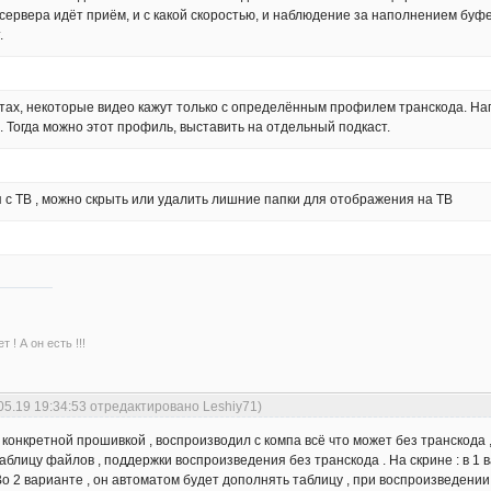
 сервера идёт приём, и с какой скоростью, и наблюдение за наполнением буфе
.
стах, некоторые видео кажут только с определённым профилем транскода. Нап
 Тогда можно этот профиль, выставить на отдельный подкаст.
 с ТВ , можно скрыть или удалить лишние папки для отображения на ТВ
 ! А он есть !!!
05.19 19:34:53 отредактировано Leshiy71)
конкретной прошивкой , воспроизводил с компа всё что может без транскода 
аблицу файлов , поддержки воспроизведения без транскода . На скрине : в 1 в
Во 2 варианте , он автоматом будет дополнять таблицу , при воспроизведении