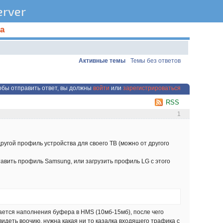
rver
а
Активные темы
Темы без ответов
обы отправить ответ, вы должны
войти
или
зарегистрироваться
RSS
1
ругой профиль устройства для своего ТВ (можно от другого
тавить профиль Samsung, или загрузить профиль LG с этого
дается наполнения буфера в HMS (10мб-15мб), после чего
 видеть воочию, нужна какая ни то казалка входящего трафика с