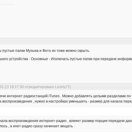
ы пустые папки Музыка и Фото их тоже можно скрыть.
ашего устройства - Основные - Исключать пустые папки при передаче инфор
.01.13 18:17:30 отредактировано Leshiy71)
ячи интернет радиостанций iTunes . Можно добавлять целыми разделами по ж
 воспроизведения , нужно в настройках уменьшить - размер для начала пере
ачала воспроизведения интернет-радио , влияет размер порции передачи данн
ось , а инет-радио сразу начинает вещать .