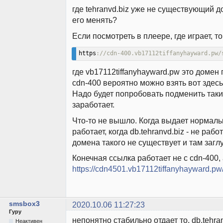
где tehranvd.biz уже не существующий д
его менять?
Если посмотреть в плеере, где играет, т
https
://cdn-400.vb17112tiffanyhayward.pw/
где vb17112tiffanyhayward.pw это домен
cdn-400 вероятно можно взять вот здесь
Надо будет попробовать подменить так
заработает.
Что-то не вышло. Когда выдает нормаль
работает, когда db.tehranvd.biz - не работ
домена такого не существует и там загл
Конечная ссылка работает не с cdn-400, 
https://cdn4501.vb17112tiffanyhayward.pw
smsbox3
2020.10.06 11:27:23
Гуру
непонятно стабильно отдает то, db.tehran
Неактивен