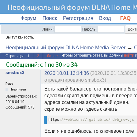
Неофициальный форум DLNA Home Me
Форум
Поиск
Регистрация
Вход
FAQ
Логин:
Пароль:
Вы тут как гость.
Неофициальный форум DLNA Home Media Server
→
C
Чтобы отправить ответ, вы должны
войти
и
Страницы
1
2
Далее
Сообщений: с 1 по 30 из 34
smsbox3
2020.10.01 13:14:36
(2020.10.01 13:30:35
отредактировано smsbox3)
Гуру
Есть такой балансер, его постоянно бло
Неактивен
сделали скрипт для подмены в плеере э
Зарегистрирован:
адреса ссылки на актуальный домен.
2018.04.19
Сообщений:
575
скрипе можно вот здесь скачать
https
://weblion777.github.io/hdvb_new.js
Если я не ошибаюсь, то ключевое поле