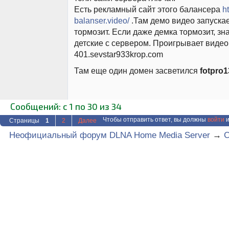
Есть рекламный сайт этого балансера
h
balanser.video/
.Там демо видео запускае
тормозит. Если даже демка тормозит, з
детские с сервером. Проигрывает видео
401.sevstar933krop.com
Там еще один домен засветился
fotpro1
Сообщений: с 1 по 30 из 34
Чтобы отправить ответ, вы должны
войти
и
Страницы
1
2
Далее
Неофициальный форум DLNA Home Media Server
→
C