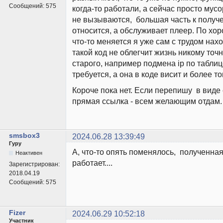
Сообщений:
575
когда-то работали, а сейчас просто мусо
не вызываются, большая часть к получ
относится, а обслуживает плеер. По хор
что-то меняется я уже сам с трудом нахо
такой код не облегчит жизнь никому точн
старого, например подмена ip по таблиц
требуется, а она в коде висит и более то
Короче пока нет. Если перепишу в виде 
прямая ссылка - всем желающим отдам.
smsbox3
2024.06.28 13:39:49
Гуру
А, что-то опять поменялось, полученна
Неактивен
работает....
Зарегистрирован:
2018.04.19
Сообщений:
575
Fizer
2024.06.29 10:52:18
Участник