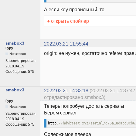
А если key правильный, то
+
открыть спойлер
smsbox3
2022.03.21 11:55:44
Гуру
origin: не нужен, достаточно referer пра
Неактивен
Зарегистрирован:
2018.04.19
Сообщений:
575
smsbox3
2022.03.21 14:33:18
(2022.03.21 14:37:47
отредактировано smsbox3)
Гуру
Теперь попробует достать сериалы
Неактивен
Берем сериал
Зарегистрирован:
2018.04.19
http
://hdvbtest.xyz/serial/d76a18dabd8cb6
Сообщений:
575
Содержимое плеера