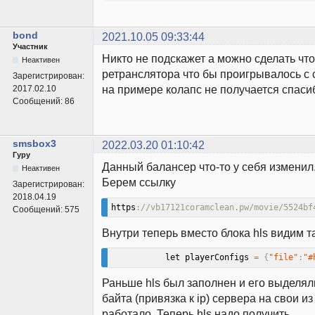
bond
2021.10.05 09:33:44
Участник
Никто не подскажет а можно сделать что
Неактивен
ретранслятора что бы проигрывалось с
Зарегистрирован:
на примере колапс не получается спаси
2017.02.10
Сообщений:
86
smsbox3
2022.03.20 01:10:42
Гуру
Данный балансер что-то у себя изменил
Неактивен
Берем ссылку
Зарегистрирован:
2018.04.19
https
://vb17121coramclean.pw/movie/5524bf
Сообщений:
575
Внутри теперь вместо блока hls видим т
           let playerConfigs 
=
{
"file"
:
"#
Раньше hls был заполнен и его выделял
байта (привязка к ip) сервера на свои из
работало. Теперь hls надо получить.