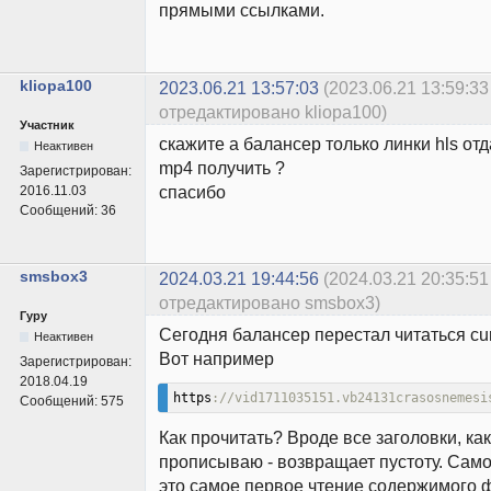
прямыми ссылками.
kliopa100
2023.06.21 13:57:03
(2023.06.21 13:59:33
отредактировано kliopa100)
Участник
скажите а балансер только линки hls от
Неактивен
mp4 получить ?
Зарегистрирован:
спасибо
2016.11.03
Сообщений:
36
smsbox3
2024.03.21 19:44:56
(2024.03.21 20:35:51
отредактировано smsbox3)
Гуру
Сегодня балансер перестал читаться cur
Неактивен
Вот например
Зарегистрирован:
2018.04.19
https
://vid1711035151.vb24131crasosnemesi
Сообщений:
575
Как прочитать? Вроде все заголовки, как
прописываю - возвращает пустоту. Само
это самое первое чтение содержимого 