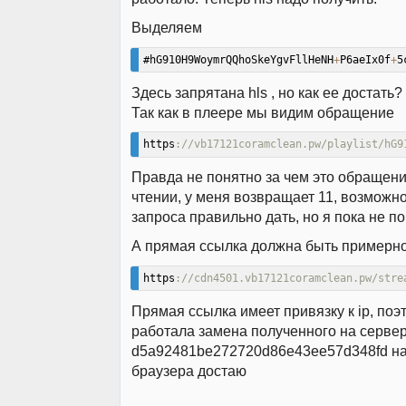
Выделяем
#hG910H9WoymrQQhoSkeYgvFllHeNH
+
P6aeIx0f
+
5
Здесь запрятана hls , но как ее достать?
Так как в плеере мы видим обращение
https
://vb17121coramclean.pw/playlist/hG9
Правда не понятно за чем это обращение
чтении, у меня возвращает 11, возможн
запроса правильно дать, но я пока не по
А прямая ссылка должна быть примерно
https
://cdn4501.vb17121coramclean.pw/stre
Прямая ссылка имеет привязку к ip, поэ
работала замена полученного на серве
d5a92481be272720d86e43ee57d348fd на 
браузера достаю