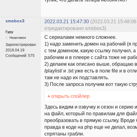
smsbox3
2022.03.21 15:47:30
(2022.03.21 15:48:06
отредактировано smsbox3)
Гуру
С сериалами немного сложнее.
Неактивен
1) надо заменить домен на рабочий (я 
Зарегистрирован:
с тем доменом, какую ссылку получил, а
2018.04.19
Сообщений:
575
рабочим и в плеере с сайта тоже не раб
2) делаем как описано выше, обращаю 
/playlist/ и .txt уже есть в поле file и в 
там не надо их подставлять.
3) После запроса получим вот такую стр
+
открыть спойлер
Здесь видим и озвучку и сезон и серию 
на файл, который по правилам для фай
преобразовать в прямую ссылку. Вроде 
правда в коде на php еще не делал, воз
спрятаны грабли.