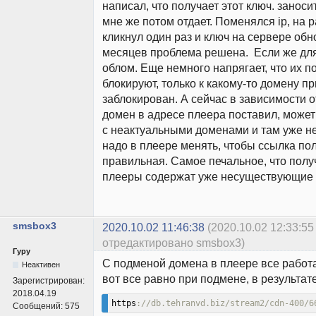
написал, что получает этот ключ. заноси
мне же потом отдает. Поменялся ip, на 
кликнул один раз и ключ на сервере обн
месяцев проблема решена. Если же для 
облом. Еще немного напрягает, что их п
блокируют, только к какому-то домену п
заблокирован. А сейчас в зависимости от
домен в адресе плеера поставил, може
с неактуальными доменами и там уже н
надо в плеере менять, чтобы ссылка по
правильная. Самое печальное, что полу
плееры содержат уже несуществующие
smsbox3
2020.10.02 11:46:38
(2020.10.02 12:33:55
отредактировано smsbox3)
Гуру
С подменой домена в плеере все работа
Неактивен
вот все равно при подмене, в результат
Зарегистрирован:
2018.04.19
https
://db.tehranvd.biz/stream2/cdn-400/6
Сообщений:
575