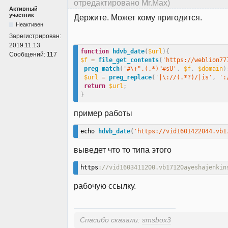
отредактировано Mr.Max)
Активный
участник
Держите. Может кому пригодится.
Неактивен
Зарегистрирован:
2019.11.13
function
hdvb_date
(
$url
)
{
Сообщений:
117
$f
=
file_get_contents
(
'https://weblion77
preg_match
(
'#\+".(.*)"#sU'
,
$f
,
$domain
)
$url
=
preg_replace
(
'|\://(.*?)/|is'
,
':
return
$url
;
}
пример работы
echo 
hdvb_date
(
'https://vid1601422044.vb1
выведет что то типа этого
https
://vid1603411200.vb17120ayeshajenkin
рабочую ссылку.
Спасибо сказали:
smsbox3