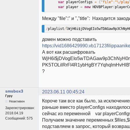
var
 playerConfigs 
=
{
"file"
:
"\/play
var
 player 
=
new
HDVBPlayer
(
playerC
<
/
script
>
Между "file":" и ","title": Находится зак
<
/
body
>
<
/
html
>
/
playlist
/
lWjH6i$jDVogEIo5wTDAGaw9p3ChNyH
домен можно подставить
https://vid1686429990.vb17123filippaanik
А вот как расшифровать
WjH6i$jDVogEIo5wTDAGaw9p3ChNyH0
PK5TOLilRrFI4R1ybHgBY7YqhqlmHvHl
?
smsbox3
2023.06.11 00:45:24
Гуру
Короче там все как было, за исключением
Неактивен
раньше вместо playerConfigs находилось
Зарегистрирован:
сейчас из переменной var playerConfig
2018.04.19
Сообщений:
575
Получаем значение переменных $files,$ke
подставляем в запрос, который возвращ