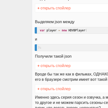
+
открыть спойлер
Выделяем json между
var
 player 
=
new
HDVBPlayer
(
и
)
;
Получили такой json
+
открыть спойлер
Вроде бы так же как в фильмах, ОДНАКО
его в браузере смотрим имеет вот такой
+
открыть спойлер
Именно здесь серия сезон и озвучка, а 
то другое и не можем парсить сезоны-се
тупик, что делать теперь непонятно?