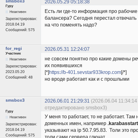
smsbox3
2026.05.29 05:18:38
Гуру
Есть ли где-то информация про рабочие
Неактивен
балансера? Сегодня перестал отвечать 
Зарегистрирован:
на что поменять надо?
2018.04.19
Сообщений:
575
for_regi
2026.05.31 12:24:07
Участник
не совсем понятно про какие домены ре
Неактивен
их появившихся
Зарегистрирован:
[*]
https://b-401.sevstar933krop.com
[/*]
2023.05.20
Сообщений:
48
но вроде работает как и с прошлыми
smsbox3
2026.06.01 21:29:31
(2026.06.04 11:34:14
отредактировано smsbox3)
Гуру
У меня то работает, то не работает. Там
Неактивен
доменных имен, например
.karabasstar
Зарегистрирован:
указывают на ip 50.7.95.83. Толи это п
2018.04.19
Сообщений:
575
толи сами сервера глючат.