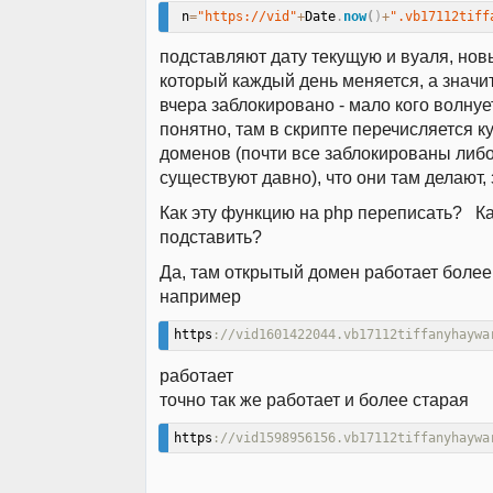
 n
=
"https://vid"
+
Date
.
now
(
)
+
".vb17112tiff
подставляют дату текущую и вуаля, нов
который каждый день меняется, а значит
вчера заблокировано - мало кого волнуе
понятно, там в скрипте перечисляется к
доменов (почти все заблокированы либо
существуют давно), что они там делают,
Как эту функцию на php переписать? К
подставить?
Да, там открытый домен работает более 
например
https
://vid1601422044.vb17112tiffanyhaywa
работает
точно так же работает и более старая
https
://vid1598956156.vb17112tiffanyhaywa