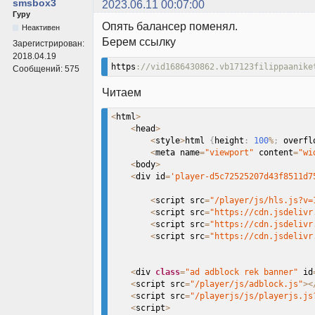
smsbox3
2023.06.11 00:07:00
Гуру
Опять балансер поменял.
Неактивен
Берем ссылку
Зарегистрирован:
2018.04.19
https
://vid1686430862.vb17123filippaanike
Сообщений:
575
Читаем
<
html
>
<
head
>
<
style
>
html 
{
height
:
100
%
;
 overfl
<
meta name
=
"viewport"
 content
=
"wi
<
body
>
<
div id
=
'player-d5c72525207d43f8511d7
<
script src
=
"/player/js/hls.js?v=
<
script src
=
"https://cdn.jsdelivr
<
script src
=
"https://cdn.jsdelivr
<
script src
=
"https://cdn.jsdelivr
<
div 
class
=
"ad adblock rek banner"
 id
<
script src
=
"/player/js/adblock.js"
>
<
<
script src
=
"/playerjs/js/playerjs.js
<
script
>