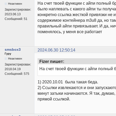
На счет твоей функции с айпи полный бр
Неактивен
было наплевать с какого айпи ты получ
Зарегистрирован:
конкретно ссылка жесткой привязки не и
2023.06.13
Сообщений:
51
содержимое контейнера m3u8 да, но там
правильный айпи привязывает. И да, ни
поменялось, у меня все работает
smsbox3
2024.06.30 12:50:14
Гуру
Неактивен
Fizer пишет:
Зарегистрирован:
На счет твоей функции с айпи полный б
2018.04.19
Сообщений:
575
1) 2020.10.01 была такая беда.
2) Ссылки извлекаются и они запускаютс
минут затыки начинаются. Я так, думаю, ч
прямой ссылкой.