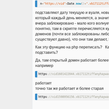
 n
=
"https://vid"
+
Date
.
now
(
)
+
".vb17112tiff
подставляют дату текущую и вуаля, нов
который каждый день меняется, а значит
вчера заблокировано - мало кого волнуе
понятно, там в скрипте перечисляется к
доменов (почти все заблокированы либо
существуют давно), что они там делают,
Как эту функцию на php переписать? К
подставить?
Да, там открытый домен работает более 
например
https
://vid1601422044.vb17112tiffanyhaywa
работает
точно так же работает и более старая
https
://vid1598956156.vb17112tiffanyhaywa