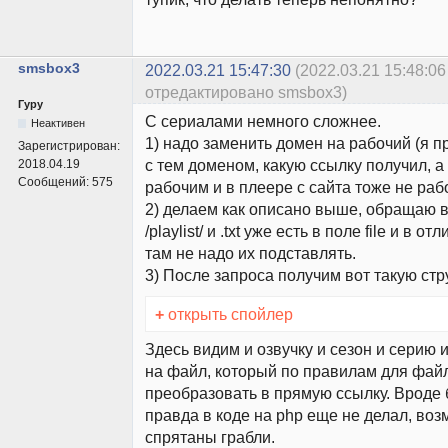
smsbox3
2022.03.21 15:47:30
(2022.03.21 15:48:06
отредактировано smsbox3)
Гуру
С сериалами немного сложнее.
Неактивен
1) надо заменить домен на рабочий (я 
Зарегистрирован:
с тем доменом, какую ссылку получил, а
2018.04.19
Сообщений:
575
рабочим и в плеере с сайта тоже не раб
2) делаем как описано выше, обращаю 
/playlist/ и .txt уже есть в поле file и в 
там не надо их подставлять.
3) После запроса получим вот такую стр
+
открыть спойлер
Здесь видим и озвучку и сезон и серию 
на файл, который по правилам для фай
преобразовать в прямую ссылку. Вроде 
правда в коде на php еще не делал, воз
спрятаны грабли.