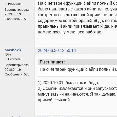
На счет твоей функции с айпи полный бр
Неактивен
было наплевать с какого айпи ты получ
Зарегистрирован:
конкретно ссылка жесткой привязки не и
2023.06.13
Сообщений:
51
содержимое контейнера m3u8 да, но там
правильный айпи привязывает. И да, ни
поменялось, у меня все работает
smsbox3
2024.06.30 12:50:14
Гуру
Неактивен
Fizer пишет:
Зарегистрирован:
На счет твоей функции с айпи полный б
2018.04.19
Сообщений:
575
1) 2020.10.01 была такая беда.
2) Ссылки извлекаются и они запускаютс
минут затыки начинаются. Я так, думаю, ч
прямой ссылкой.