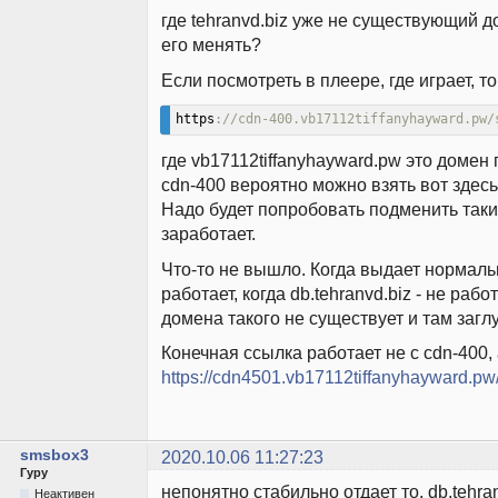
где tehranvd.biz уже не существующий д
его менять?
Если посмотреть в плеере, где играет, т
https
://cdn-400.vb17112tiffanyhayward.pw/
где vb17112tiffanyhayward.pw это домен
cdn-400 вероятно можно взять вот здесь
Надо будет попробовать подменить так
заработает.
Что-то не вышло. Когда выдает нормаль
работает, когда db.tehranvd.biz - не работ
домена такого не существует и там загл
Конечная ссылка работает не с cdn-400, 
https://cdn4501.vb17112tiffanyhayward.pw
smsbox3
2020.10.06 11:27:23
Гуру
непонятно стабильно отдает то, db.tehran
Неактивен