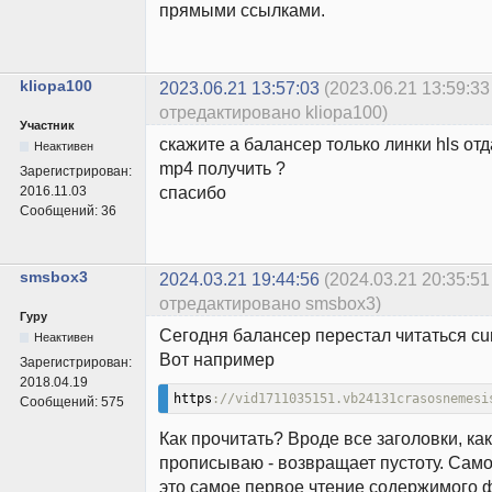
прямыми ссылками.
kliopa100
2023.06.21 13:57:03
(2023.06.21 13:59:33
отредактировано kliopa100)
Участник
скажите а балансер только линки hls от
Неактивен
mp4 получить ?
Зарегистрирован:
спасибо
2016.11.03
Сообщений:
36
smsbox3
2024.03.21 19:44:56
(2024.03.21 20:35:51
отредактировано smsbox3)
Гуру
Сегодня балансер перестал читаться cur
Неактивен
Вот например
Зарегистрирован:
2018.04.19
https
://vid1711035151.vb24131crasosnemesi
Сообщений:
575
Как прочитать? Вроде все заголовки, как
прописываю - возвращает пустоту. Само
это самое первое чтение содержимого 