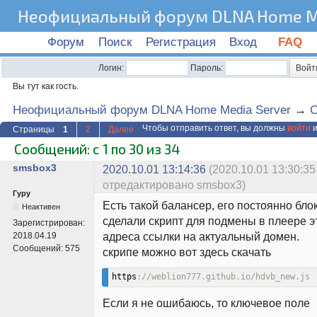
Неофициальный форум DLNA Home Me
Форум
Поиск
Регистрация
Вход
FAQ
Логин:
Пароль:
Вы тут как гость.
Неофициальный форум DLNA Home Media Server
→
C
Чтобы отправить ответ, вы должны
войти
и
Страницы
1
2
Далее
Сообщений: с 1 по 30 из 34
smsbox3
2020.10.01 13:14:36
(2020.10.01 13:30:35
отредактировано smsbox3)
Гуру
Есть такой балансер, его постоянно бло
Неактивен
сделали скрипт для подмены в плеере э
Зарегистрирован:
адреса ссылки на актуальный домен.
2018.04.19
Сообщений:
575
скрипе можно вот здесь скачать
https
://weblion777.github.io/hdvb_new.js
Если я не ошибаюсь, то ключевое поле