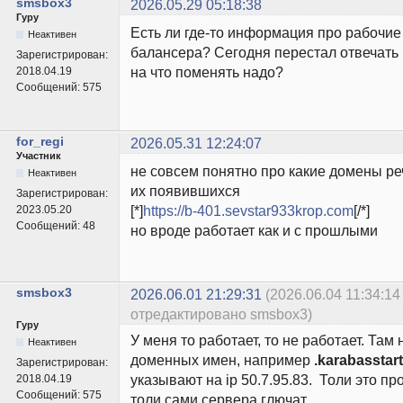
smsbox3
2026.05.29 05:18:38
Гуру
Есть ли где-то информация про рабочие
Неактивен
балансера? Сегодня перестал отвечать 
Зарегистрирован:
на что поменять надо?
2018.04.19
Сообщений:
575
for_regi
2026.05.31 12:24:07
Участник
не совсем понятно про какие домены ре
Неактивен
их появившихся
Зарегистрирован:
[*]
https://b-401.sevstar933krop.com
[/*]
2023.05.20
Сообщений:
48
но вроде работает как и с прошлыми
smsbox3
2026.06.01 21:29:31
(2026.06.04 11:34:14
отредактировано smsbox3)
Гуру
У меня то работает, то не работает. Там
Неактивен
доменных имен, например
.karabasstar
Зарегистрирован:
указывают на ip 50.7.95.83. Толи это п
2018.04.19
Сообщений:
575
толи сами сервера глючат.