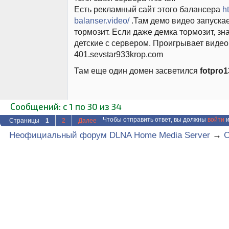
Есть рекламный сайт этого балансера
h
balanser.video/
.Там демо видео запускае
тормозит. Если даже демка тормозит, з
детские с сервером. Проигрывает видео
401.sevstar933krop.com
Там еще один домен засветился
fotpro1
Сообщений: с 1 по 30 из 34
Чтобы отправить ответ, вы должны
войти
и
Страницы
1
2
Далее
Неофициальный форум DLNA Home Media Server
→
C