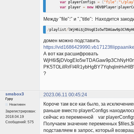
var
 playerConfigs 
=
{
"file"
:
"\/play
var
 player 
=
new
HDVBPlayer
(
playerC
<
/
script
>
Между "file":" и ","title": Находится зак
<
/
body
>
<
/
html
>
/
playlist
/
lWjH6i$jDVogEIo5wTDAGaw9p3ChNyH
домен можно подставить
https://vid1686429990.vb17123filippaanik
А вот как расшифровать
WjH6i$jDVogEIo5wTDAGaw9p3ChNyH0
PK5TOLilRrFI4R1ybHgBY7YqhqlmHvHl
?
smsbox3
2023.06.11 00:45:24
Гуру
Короче там все как было, за исключением
Неактивен
раньше вместо playerConfigs находилось
Зарегистрирован:
сейчас из переменной var playerConfig
2018.04.19
Сообщений:
575
Получаем значение переменных $files,$ke
подставляем в запрос, который возвращ