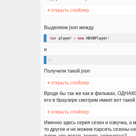
+
открыть спойлер
Выделяем json между
var
 player 
=
new
HDVBPlayer
(
и
)
;
Получили такой json
+
открыть спойлер
Вроде бы так же как в фильмах, ОДНАКО
его в браузере смотрим имеет вот такой
+
открыть спойлер
Именно здесь серия сезон и озвучка, а 
то другое и не можем парсить сезоны-се
тупик, что делать теперь непонятно?