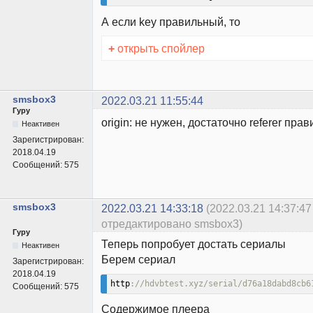
А если key правильный, то
+
открыть спойлер
smsbox3
2022.03.21 11:55:44
Гуру
origin: не нужен, достаточно referer пра
Неактивен
Зарегистрирован:
2018.04.19
Сообщений:
575
smsbox3
2022.03.21 14:33:18
(2022.03.21 14:37:47
отредактировано smsbox3)
Гуру
Теперь попробует достать сериалы
Неактивен
Берем сериал
Зарегистрирован:
2018.04.19
http
://hdvbtest.xyz/serial/d76a18dabd8cb6
Сообщений:
575
Содержимое плеера