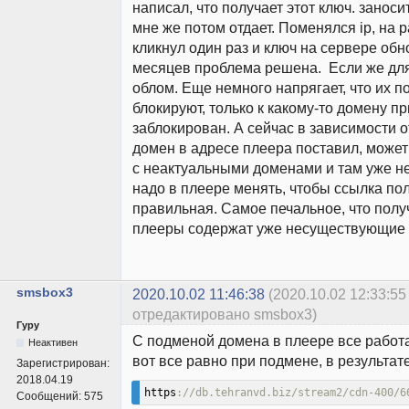
написал, что получает этот ключ. заноси
мне же потом отдает. Поменялся ip, на 
кликнул один раз и ключ на сервере обн
месяцев проблема решена. Если же для 
облом. Еще немного напрягает, что их п
блокируют, только к какому-то домену п
заблокирован. А сейчас в зависимости от
домен в адресе плеера поставил, може
с неактуальными доменами и там уже н
надо в плеере менять, чтобы ссылка по
правильная. Самое печальное, что полу
плееры содержат уже несуществующие
smsbox3
2020.10.02 11:46:38
(2020.10.02 12:33:55
отредактировано smsbox3)
Гуру
С подменой домена в плеере все работа
Неактивен
вот все равно при подмене, в результат
Зарегистрирован:
2018.04.19
https
://db.tehranvd.biz/stream2/cdn-400/6
Сообщений:
575