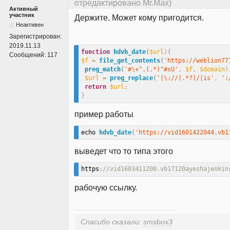
отредактировано Mr.Max)
Активный
участник
Держите. Может кому пригодится.
Неактивен
Зарегистрирован:
2019.11.13
function
hdvb_date
(
$url
)
{
Сообщений:
117
$f
=
file_get_contents
(
'https://weblion77
preg_match
(
'#\+".(.*)"#sU'
,
$f
,
$domain
)
$url
=
preg_replace
(
'|\://(.*?)/|is'
,
':
return
$url
;
}
пример работы
echo 
hdvb_date
(
'https://vid1601422044.vb1
выведет что то типа этого
https
://vid1603411200.vb17120ayeshajenkin
рабочую ссылку.
Спасибо сказали:
smsbox3