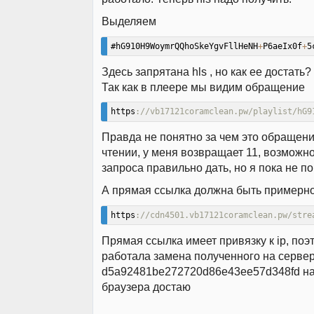
Выделяем
#hG910H9WoymrQQhoSkeYgvFllHeNH
+
P6aeIx0f
+
5
Здесь запрятана hls , но как ее достать?
Так как в плеере мы видим обращение
https
://vb17121coramclean.pw/playlist/hG9
Правда не понятно за чем это обращение
чтении, у меня возвращает 11, возможн
запроса правильно дать, но я пока не по
А прямая ссылка должна быть примерно
https
://cdn4501.vb17121coramclean.pw/stre
Прямая ссылка имеет привязку к ip, поэ
работала замена полученного на серве
d5a92481be272720d86e43ee57d348fd на 
браузера достаю