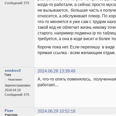
Сообщений:
575
когда-то работали, а сейчас просто мусо
не вызываются, большая часть к получ
относится, а обслуживает плеер. По хор
что-то меняется я уже сам с трудом нахо
такой код не облегчит жизнь никому точн
старого, например подмена ip по таблиц
требуется, а она в коде висит и более то
Короче пока нет. Если перепишу в виде 
прямая ссылка - всем желающим отдам.
smsbox3
2024.06.28 13:39:49
Гуру
А, что-то опять поменялось, полученна
Неактивен
работает....
Зарегистрирован:
2018.04.19
Сообщений:
575
Fizer
2024.06.29 10:52:18
Участник