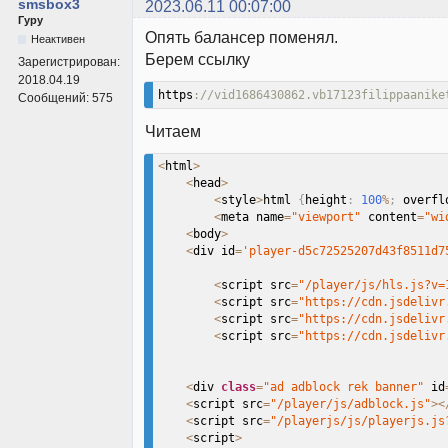
smsbox3
2023.06.11 00:07:00
Гуру
Опять балансер поменял.
Неактивен
Берем ссылку
Зарегистрирован:
2018.04.19
https
://vid1686430862.vb17123filippaanike
Сообщений:
575
Читаем
<
html
>
<
head
>
<
style
>
html 
{
height
:
100
%
;
 overfl
<
meta name
=
"viewport"
 content
=
"wi
<
body
>
<
div id
=
'player-d5c72525207d43f8511d7
<
script src
=
"/player/js/hls.js?v=
<
script src
=
"https://cdn.jsdelivr
<
script src
=
"https://cdn.jsdelivr
<
script src
=
"https://cdn.jsdelivr
<
div 
class
=
"ad adblock rek banner"
 id
<
script src
=
"/player/js/adblock.js"
>
<
<
script src
=
"/playerjs/js/playerjs.js
<
script
>