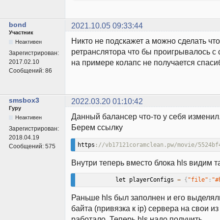
bond
2021.10.05 09:33:44
Участник
Никто не подскажет а можно сделать что
Неактивен
ретранслятора что бы проигрывалось с
Зарегистрирован:
на примере колапс не получается спаси
2017.02.10
Сообщений:
86
smsbox3
2022.03.20 01:10:42
Гуру
Данный балансер что-то у себя изменил
Неактивен
Берем ссылку
Зарегистрирован:
2018.04.19
https
://vb17121coramclean.pw/movie/5524bf
Сообщений:
575
Внутри теперь вместо блока hls видим т
           let playerConfigs 
=
{
"file"
:
"#
Раньше hls был заполнен и его выделял
байта (привязка к ip) сервера на свои из
работало. Теперь hls надо получить.