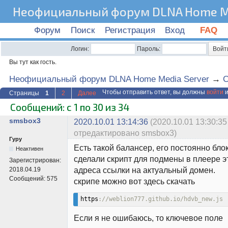
Неофициальный форум DLNA Home Me
Форум
Поиск
Регистрация
Вход
FAQ
Логин:
Пароль:
Вы тут как гость.
Неофициальный форум DLNA Home Media Server
→
C
Чтобы отправить ответ, вы должны
войти
и
Страницы
1
2
Далее
Сообщений: с 1 по 30 из 34
smsbox3
2020.10.01 13:14:36
(2020.10.01 13:30:35
отредактировано smsbox3)
Гуру
Есть такой балансер, его постоянно бло
Неактивен
сделали скрипт для подмены в плеере э
Зарегистрирован:
адреса ссылки на актуальный домен.
2018.04.19
Сообщений:
575
скрипе можно вот здесь скачать
https
://weblion777.github.io/hdvb_new.js
Если я не ошибаюсь, то ключевое поле