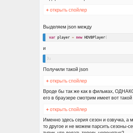
+
открыть спойлер
Выделяем json между
var
 player 
=
new
HDVBPlayer
(
и
)
;
Получили такой json
+
открыть спойлер
Вроде бы так же как в фильмах, ОДНАКО
его в браузере смотрим имеет вот такой
+
открыть спойлер
Именно здесь серия сезон и озвучка, а 
то другое и не можем парсить сезоны-се
тупик, что делать теперь непонятно?