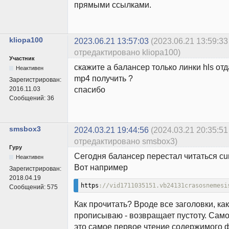
прямыми ссылками.
kliopa100
2023.06.21 13:57:03
(2023.06.21 13:59:33
отредактировано kliopa100)
Участник
скажите а балансер только линки hls от
Неактивен
mp4 получить ?
Зарегистрирован:
спасибо
2016.11.03
Сообщений:
36
smsbox3
2024.03.21 19:44:56
(2024.03.21 20:35:51
отредактировано smsbox3)
Гуру
Сегодня балансер перестал читаться cur
Неактивен
Вот например
Зарегистрирован:
2018.04.19
https
://vid1711035151.vb24131crasosnemesi
Сообщений:
575
Как прочитать? Вроде все заголовки, как
прописываю - возвращает пустоту. Само
это самое первое чтение содержимого 