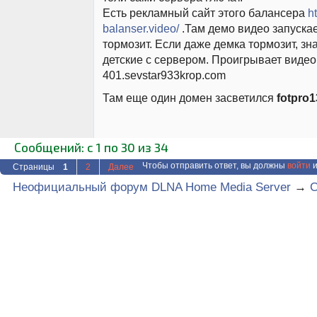
Есть рекламный сайт этого балансера
h
balanser.video/
.Там демо видео запускае
тормозит. Если даже демка тормозит, з
детские с сервером. Проигрывает видео
401.sevstar933krop.com
Там еще один домен засветился
fotpro1
Сообщений: с 1 по 30 из 34
Чтобы отправить ответ, вы должны
войти
и
Страницы
1
2
Далее
Неофициальный форум DLNA Home Media Server
→
C