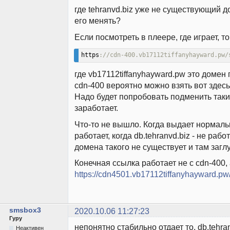
где tehranvd.biz уже не существующий д
его менять?
Если посмотреть в плеере, где играет, т
https
://cdn-400.vb17112tiffanyhayward.pw/
где vb17112tiffanyhayward.pw это домен
cdn-400 вероятно можно взять вот здесь
Надо будет попробовать подменить так
заработает.
Что-то не вышло. Когда выдает нормаль
работает, когда db.tehranvd.biz - не работ
домена такого не существует и там загл
Конечная ссылка работает не с cdn-400, 
https://cdn4501.vb17112tiffanyhayward.pw
smsbox3
2020.10.06 11:27:23
Гуру
непонятно стабильно отдает то, db.tehran
Неактивен