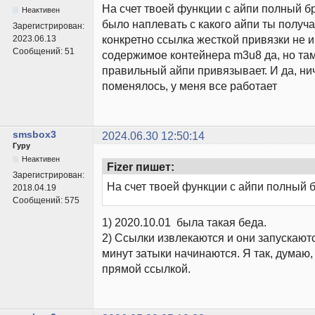
На счет твоей функции с айпи полный бр
Неактивен
было наплевать с какого айпи ты получ
Зарегистрирован:
конкретно ссылка жесткой привязки не и
2023.06.13
Сообщений:
51
содержимое контейнера m3u8 да, но там
правильный айпи привязывает. И да, ни
поменялось, у меня все работает
smsbox3
2024.06.30 12:50:14
Гуру
Неактивен
Fizer пишет:
Зарегистрирован:
На счет твоей функции с айпи полный б
2018.04.19
Сообщений:
575
1) 2020.10.01 была такая беда.
2) Ссылки извлекаются и они запускаютс
минут затыки начинаются. Я так, думаю, ч
прямой ссылкой.