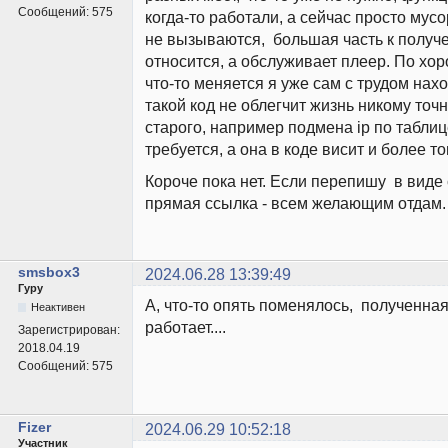
Сообщений:
575
когда-то работали, а сейчас просто мусо
не вызываются, большая часть к получ
относится, а обслуживает плеер. По хор
что-то меняется я уже сам с трудом нахо
такой код не облегчит жизнь никому точн
старого, например подмена ip по таблиц
требуется, а она в коде висит и более то
Короче пока нет. Если перепишу в виде 
прямая ссылка - всем желающим отдам.
smsbox3
2024.06.28 13:39:49
Гуру
А, что-то опять поменялось, полученна
Неактивен
работает....
Зарегистрирован:
2018.04.19
Сообщений:
575
Fizer
2024.06.29 10:52:18
Участник