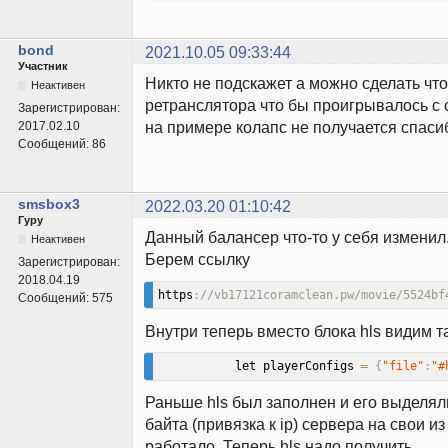
bond
2021.10.05 09:33:44
Участник
Никто не подскажет а можно сделать что
Неактивен
ретранслятора что бы проигрывалось с
Зарегистрирован:
на примере колапс не получается спаси
2017.02.10
Сообщений:
86
smsbox3
2022.03.20 01:10:42
Гуру
Данный балансер что-то у себя изменил
Неактивен
Берем ссылку
Зарегистрирован:
2018.04.19
https
://vb17121coramclean.pw/movie/5524bf
Сообщений:
575
Внутри теперь вместо блока hls видим т
           let playerConfigs 
=
{
"file"
:
"#
Раньше hls был заполнен и его выделял
байта (привязка к ip) сервера на свои из
работало. Теперь hls надо получить.