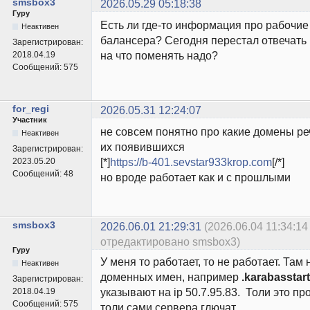
smsbox3
2026.05.29 05:18:38
Гуру
Есть ли где-то информация про рабочие
Неактивен
балансера? Сегодня перестал отвечать 
Зарегистрирован:
на что поменять надо?
2018.04.19
Сообщений:
575
for_regi
2026.05.31 12:24:07
Участник
не совсем понятно про какие домены ре
Неактивен
их появившихся
Зарегистрирован:
[*]
https://b-401.sevstar933krop.com
[/*]
2023.05.20
Сообщений:
48
но вроде работает как и с прошлыми
smsbox3
2026.06.01 21:29:31
(2026.06.04 11:34:14
отредактировано smsbox3)
Гуру
У меня то работает, то не работает. Там
Неактивен
доменных имен, например
.karabasstar
Зарегистрирован:
указывают на ip 50.7.95.83. Толи это п
2018.04.19
Сообщений:
575
толи сами сервера глючат.