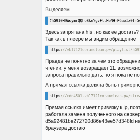
Выделяем
#hG910H9WoymrQQhoSkeYgvFllHeNH
+
P6aeIx0f
+
5
Здесь запрятана hls , но как ее достать?
Так как в плеере мы видим обращение
https
://vb17121coramclean.pw/playlist/hG9
Правда не понятно за чем это обращение
чтении, у меня возвращает 11, возможн
запроса правильно дать, но я пока не по
А прямая ссылка должна быть примерно
https
://cdn4501.vb17121coramclean.pw/stre
Прямая ссылка имеет привязку к ip, поэ
работала замена полученного на серве
d5a92481be272720d86e43ee57d348fd на 
браузера достаю