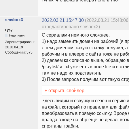
smsbox3
2022.03.21 15:47:30
(2022.03.21 15:48:06
отредактировано smsbox3)
Гуру
С сериалами немного сложнее.
Неактивен
1) надо заменить домен на рабочий (я 
Зарегистрирован:
с тем доменом, какую ссылку получил, а
2018.04.19
Сообщений:
575
рабочим и в плеере с сайта тоже не раб
2) делаем как описано выше, обращаю 
/playlist/ и .txt уже есть в поле file и в 
там не надо их подставлять.
3) После запроса получим вот такую стр
+
открыть спойлер
Здесь видим и озвучку и сезон и серию 
на файл, который по правилам для фай
преобразовать в прямую ссылку. Вроде 
правда в коде на php еще не делал, воз
спрятаны грабли.