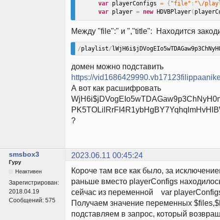
var
 playerConfigs 
=
{
"file"
:
"\/play
var
 player 
=
new
HDVBPlayer
(
playerC
<
/
script
>
Между "file":" и ","title": Находится зак
<
/
body
>
<
/
html
>
/
playlist
/
lWjH6i$jDVogEIo5wTDAGaw9p3ChNyH
домен можно подставить
https://vid1686429990.vb17123filippaanik
А вот как расшифровать
WjH6i$jDVogEIo5wTDAGaw9p3ChNyH0
PK5TOLilRrFI4R1ybHgBY7YqhqlmHvHl
?
smsbox3
2023.06.11 00:45:24
Гуру
Короче там все как было, за исключением
Неактивен
раньше вместо playerConfigs находилось
Зарегистрирован:
сейчас из переменной var playerConfig
2018.04.19
Сообщений:
575
Получаем значение переменных $files,$ke
подставляем в запрос, который возвращ