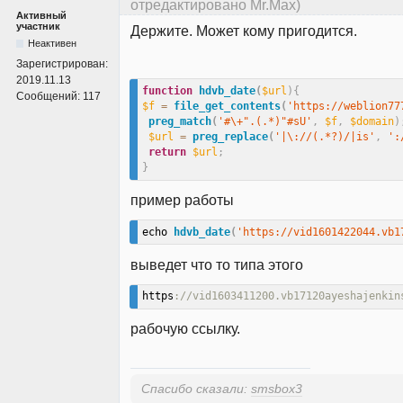
отредактировано Mr.Max)
Активный
участник
Держите. Может кому пригодится.
Неактивен
Зарегистрирован:
2019.11.13
function
hdvb_date
(
$url
)
{
Сообщений:
117
$f
=
file_get_contents
(
'https://weblion77
preg_match
(
'#\+".(.*)"#sU'
,
$f
,
$domain
)
$url
=
preg_replace
(
'|\://(.*?)/|is'
,
':
return
$url
;
}
пример работы
echo 
hdvb_date
(
'https://vid1601422044.vb1
выведет что то типа этого
https
://vid1603411200.vb17120ayeshajenkin
рабочую ссылку.
Спасибо сказали:
smsbox3