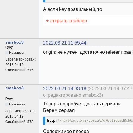
А если key правильный, то
+
открыть спойлер
smsbox3
2022.03.21 11:55:44
Гуру
origin: не нужен, достаточно referer пра
Неактивен
Зарегистрирован:
2018.04.19
Сообщений:
575
smsbox3
2022.03.21 14:33:18
(2022.03.21 14:37:47
отредактировано smsbox3)
Гуру
Теперь попробует достать сериалы
Неактивен
Берем сериал
Зарегистрирован:
2018.04.19
http
://hdvbtest.xyz/serial/d76a18dabd8cb6
Сообщений:
575
Содержимое плеера