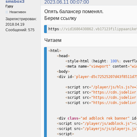
smsbox3
2023.06.11 00:07:00
Гуру
Опять балансер поменял.
Неактивен
Берем ссылку
Зарегистрирован:
2018.04.19
https
://vid1686430862.vb17123filippaanike
Сообщений:
575
Читаем
<
html
>
<
head
>
<
style
>
html 
{
height
:
100
%
;
 overfl
<
meta name
=
"viewport"
 content
=
"wi
<
body
>
<
div id
=
'player-d5c72525207d43f8511d7
<
script src
=
"/player/js/hls.js?v=
<
script src
=
"https://cdn.jsdelivr
<
script src
=
"https://cdn.jsdelivr
<
script src
=
"https://cdn.jsdelivr
<
div 
class
=
"ad adblock rek banner"
 id
<
script src
=
"/player/js/adblock.js"
>
<
<
script src
=
"/playerjs/js/playerjs.js
<
script
>