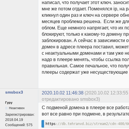
написал, что получает этот ключ. заноси
мне же потом отдает. Поменялся ip, на 
кликнул один раз и ключ на сервере обн
месяцев проблема решена. Если же для 
облом. Еще немного напрягает, что их п
блокируют, только к какому-то домену п
заблокирован. А сейчас в зависимости от
домен в адресе плеера поставил, може
с неактуальными доменами и там уже н
надо в плеере менять, чтобы ссылка по
правильная. Самое печальное, что полу
плееры содержат уже несуществующие
smsbox3
2020.10.02 11:46:38
(2020.10.02 12:33:55
отредактировано smsbox3)
Гуру
С подменой домена в плеере все работа
Неактивен
вот все равно при подмене, в результат
Зарегистрирован:
2018.04.19
https
://db.tehranvd.biz/stream2/cdn-400/6
Сообщений:
575