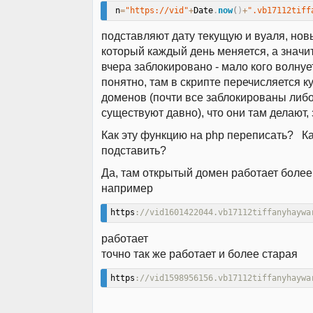
 n
=
"https://vid"
+
Date
.
now
(
)
+
".vb17112tiff
подставляют дату текущую и вуаля, нов
который каждый день меняется, а значит
вчера заблокировано - мало кого волнуе
понятно, там в скрипте перечисляется к
доменов (почти все заблокированы либо
существуют давно), что они там делают,
Как эту функцию на php переписать? К
подставить?
Да, там открытый домен работает более 
например
https
://vid1601422044.vb17112tiffanyhaywa
работает
точно так же работает и более старая
https
://vid1598956156.vb17112tiffanyhaywa