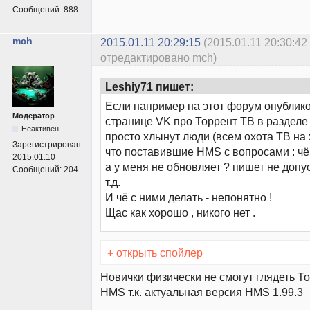
Сообщений:
888
mch
2015.01.11 20:29:15
(2015.01.11 20:30:42
отредактировано mch)
Leshiy71 пишет:
Если например на этот форум опублико
Модератор
странице VK про Торрент ТВ в разделе
Неактивен
просто хлынут люди (всем охота ТВ на х
Зарегистрирован:
что поставившие HMS c вопросами : чё 
2015.01.10
а у меня не обновляет ? пишет не доп
Сообщений:
204
т.д.
И чё с ними делать - непонятно !
Щас как хорошо , никого нет .
+
открыть спойлер
Новички физически не смогут глядеть Т
HMS т.к. актуальная версия HMS 1.99.3