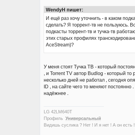
WendyH пишет:
И ещё раз хочу уточнить - в каком подк
сделать? Я торрент-тв не пользуюсь. В
подкасты торрент-тв и тучка-тв работа
этих старых профилях транскодирован
AceStream)?
У меня стоят Тучка ТВ - который постоя
, и Torrent TV автор Budlog - который то 
несколько дней не работал , сегодня оп
ID , на сайте чего то меняют постоянно .
надёжнее .
LG 42LM640T
Профиль
Универсальный
Видишь суслика ? Нет ! И я нет ! А он есть !