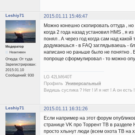
Leshiy71
2015.01.11 15:46:47
Можно конешно скопировать оттуда , но 
когда 2 года назад установил HMS , я из
понял . А через год когда сам над какой
додумаешься - в FAQ заглядываешь - бл
Модератор
написано но раньше было не понятно . 
Неактивен
попроще сформулировал - то можно опу
Откуда:
От туда
Зарегистрирован:
2015.01.10
Сообщений:
930
LG 42LM640T
Профиль
Универсальный
Видишь суслика ? Нет ! И я нет ! А он есть !
Leshiy71
2015.01.11 16:31:26
Если например на этот форум опубликов
странице VK про Торрент ТВ в разделе 
просто хлынут люди (всем охота ТВ на х