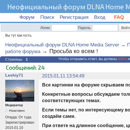
Неофициальный форум DLNA Home Me
Форум
Поиск
Регистрация
Вход
FAQ
Логин:
Пароль:
Вы тут как гость.
Неофициальный форум DLNA Home Media Server
→
П
→
Просьба ко всем !
работе форума
Чтобы отправить ответ, вы должны
войти
и
Страницы
1
Сообщений: 24
Leshiy71
2015.01.11 13:54:49
Все картинки на форуме скрываем п
Конкретные вопросы обсуждаем тол
соответствующих темах.
Модератор
Если темы нет, по интересующему во
Неактивен
создаём сами.
Откуда:
От туда
Зарегистрирован:
При ответе на длинное сообщение, ц
2015.01.10