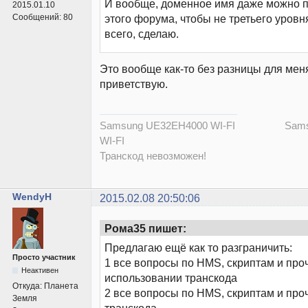
И вообще, доменное имя даже можно п
2015.01.10
Сообщений:
80
этого форума, чтобы не третьего уровня
всего, сделаю.
Это вообще как-то без разницы для мен
приветствую.
Samsung UE32EH4000 WI-FI Samsu
WI-FI
Транскод невозможен!
WendyH
2015.02.08 20:50:06
Рома35 пишет:
Предлагаю ещё как то разграничить:
Просто участник
1 все вопросы по HMS, скриптам и про
Неактивен
использовании транскода
Откуда:
Планета
2 все вопросы по HMS, скриптам и про
Земля