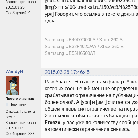
[урл=хттп://radikal.ru/fp/b80a06f6923941d
Зарегистрирован:
[img]хттп://i004.radikal.ru/1503/c8/482578d
2015.03.25
Сообщений:
9
урл] Говорит, что ссылка в тексте должн
одна.
Samsung UE40D7000LS / Xbox 360 S
Samsung UE32F4020AW / Xbox 360 E
Samsung UE55H6500AT
WendyH
2015.03.26 17:46:45
Разобрался. Это антиспам фильтр. У пол
которых сообщений меньше определённ
срабатывает ограничение на публикацию
Просто участник
более одной. А [урл] и [имг] считается уж
Неактивен
общем я повысил ограничение на перв
Откуда:
Планета
2-х ссылок, чтобы такая комбинация ср
Земля
Freeze
, у вас уже по количеству сообще
Зарегистрирован:
2015.01.09
автоматически ограничения снялись.
Сообщений:
888