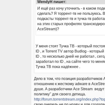
WendyH пишет:
И ещё раз хочу уточнить - в каком под
сделать? Я торрент-тв не пользуюсь. 
подкасты торрент-тв и тучка-тв работ
на этих старых профилях транскодиро
AceStream)?
У меня стоят Тучка ТВ - который посто
ID , и Torrent TV автор Budlog - который
ID , то несколько дней не работал , сег
заработал по ID , на сайте чего то меня
Тучка ТВ пока надёжнее .
Дело в том, что позиция разработчиков 
отношению к жесткому adware в AceStr
душе. А разработчики Ace Stream веду
политику" для своего детища.
http://forum.torrentstream.org/index.php?t
свою очередь не по нраву и для создат