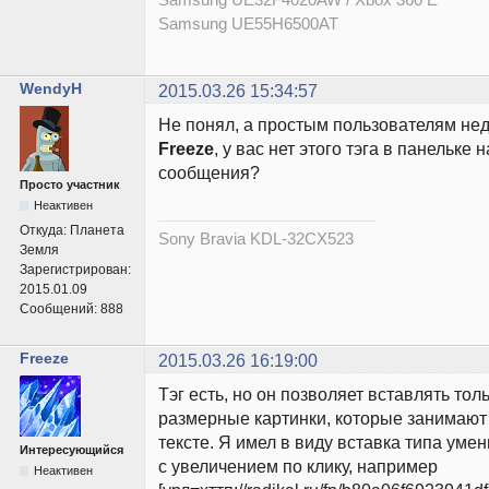
Samsung UE55H6500AT
WendyH
2015.03.26 15:34:57
Не понял, а простым пользователям нед
Freeze
, у вас нет этого тэга в панельке
сообщения?
Просто участник
Неактивен
Откуда:
Планета
Sony Bravia KDL-32CX523
Земля
Зарегистрирован:
2015.01.09
Сообщений:
888
Freeze
2015.03.26 16:19:00
Тэг есть, но он позволяет вставлять тол
размерные картинки, которые занимают
тексте. Я имел в виду вставка типа ум
Интересующийся
с увеличением по клику, например
Неактивен