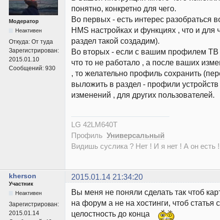
понятно, конкретно для чего.
Во первых - есть интерес разобраться во
Модератор
HMS настройках и функциях , что и для 
Неактивен
раздел такой создадим).
Откуда:
От туда
Зарегистрирован:
Во вторых - если с вашим профилем ТВ 
2015.01.10
что то не работало , а после ваших изм
Сообщений:
930
, то желательно профиль сохранить (пе
выложить в раздел - профили устройств
изменений , для других пользователей.
LG 42LM640T
Профиль
Универсальный
Видишь суслика ? Нет ! И я нет ! А он есть !
kherson
2015.01.14 21:34:20
Участник
Вы меня не поняли сделать так чтоб ка
Неактивен
на форум а не на хостинги, чтоб статья
Зарегистрирован:
целостность до конца
2015.01.14