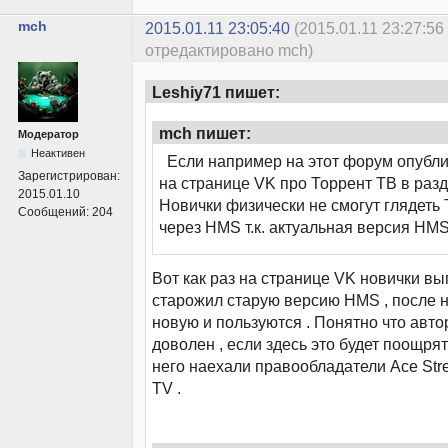
mch
2015.01.11 23:05:40
(2015.01.11 23:27:56
отредактировано mch)
Leshiy71 пишет:
mch пишет:
Модератор
Неактивен
Если например на этот форум опубли
Зарегистрирован:
на странице VK про Торрент ТВ в раз
2015.01.10
Новички физически не смогут глядеть
Сообщений:
204
через HMS т.к. актуальная версия HMS
Вот как раз на странице VK новички 
старожил старую версию HMS , после 
новую и пользуются . Понятно что авто
доволен , если здесь это будет поощря
него наехали правообладатели Ace Stre
TV .