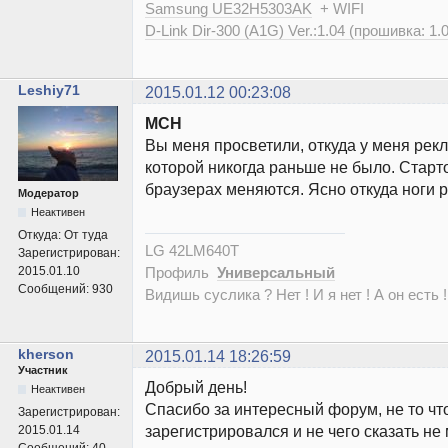
Samsung UE32H5303AK
+ WIFI
D-Link Dir-300 (A1G) Ver.:1.04 (прошивка: 1.
Leshiy71
2015.01.12 00:23:08
MCH
Вы меня просветили, откуда у меня рек
которой никогда раньше не было. Стар
браузерах меняются. Ясно откуда ноги р
Модератор
Неактивен
Откуда:
От туда
LG 42LM640T
Зарегистрирован:
Профиль
Универсальный
2015.01.10
Сообщений:
930
Видишь суслика ? Нет ! И я нет ! А он есть !
kherson
2015.01.14 18:26:59
Участник
Добрый день!
Неактивен
Спасибо за интересный форум, не то ч
Зарегистрирован:
зарегистрировался и не чего сказать 
2015.01.14
Сообщений:
40