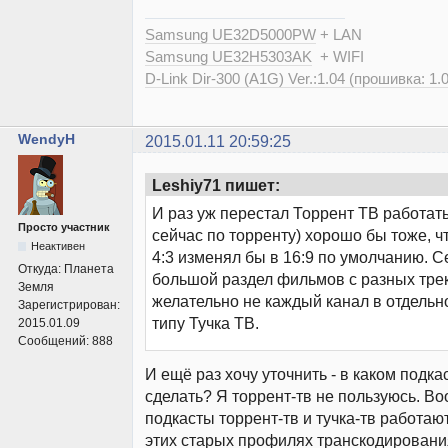
Samsung UE32D5000PW
+ LAN
Samsung UE32H5303AK
+ WIFI
D-Link Dir-300 (A1G) Ver.:1.04 (прошивка: 1.
WendyH
2015.01.11 20:59:25
Leshiy71 пишет:
И раз уж перестал Торрент ТВ работать
Просто участник
сейчас по торренту) хорошо бы тоже, 
Неактивен
4:3 изменял бы в 16:9 по умолчанию. С
Откуда:
Планета
большой раздел фильмов с разных трек
Земля
желательно не каждый канал в отдельно
Зарегистрирован:
типу Тучка ТВ.
2015.01.09
Сообщений:
888
И ещё раз хочу уточнить - в каком подка
сделать? Я торрент-тв не пользуюсь. Во
подкасты торрент-тв и тучка-тв работаю
этих старых профилях транскодировани