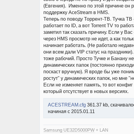
(Евгения). Именно по этой причине он 
поддержку AceStream в HMS.
Теперь по поводу Торрент-ТВ. Тучка ТВ 
работает по ID, а вот Torrent TV то работа
заметил так сказать причину. Если у Вас 
через HMS просмотр не идет, а как толь
начинает работать. (Не работало недавно
они всем дали VIP статус на праздники)
тоже рабочий. Просто Тучке и Банану не
динамических папок (постоянно приход
поскаст вручную). Я вроде бы уже поним
ростут" у динамических папок, но мне "н
Если не изменяет память, то вот конфиг
который отсутствует в новых версиях.
ACESTREAM.cfg
361.37 kb, скачивало
начиная с 2015.01.11
Samsung UE32D5000PW
+ LAN