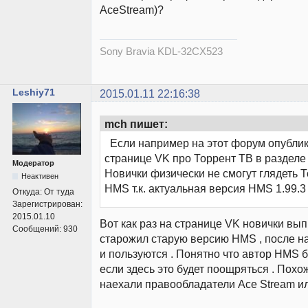
AceStream)?
Sony Bravia KDL-32CX523
Leshiy71
2015.01.11 22:16:38
mch пишет:
Если например на этот форум опублик
странице VK про Торрент ТВ в раздел
Модератор
Новички физически не смогут глядеть 
Неактивен
HMS т.к. актуальная версия HMS 1.99.3
Откуда:
От туда
Зарегистрирован:
2015.01.10
Вот как раз на странице VK новички в
Сообщений:
930
старожил старую версию HMS , после н
и пользуются . Понятно что автор HMS б
если здесь это будет поощряться . Похо
наехали правообладатели Ace Stream или