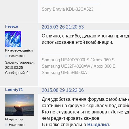
Sony Bravia KDL-32CX523
Freeze
2015.03.26 21:20:53
Отлично, спасибо, думаю многим приго
использование этой комбинации.
Интересующийся
Неактивен
Samsung UE40D7000LS / Xbox 360 S
Зарегистрирован:
Samsung UE32F4020AW / Xbox 360 E
2015.03.25
Samsung UE55H6500AT
Сообщений:
9
Leshiy71
2015.08.29 16:22:06
Для удобства чтения форума с мобильны
картинки на форуме скрываем под спой
Кто не слушается, я не виноват. Легче 
чем редактировать каждое.
Модератор
В шапке специально
Выделил
.
Неактивен