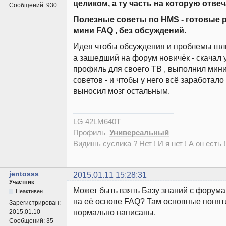
целиком, а ту часть на которую отвеч
Сообщений:
930
Полезные советы по HMS - готовые 
мини FAQ , без обсуждений.
Идея чтобы обсуждения и проблемы шли 
а зашедший на форум новичёк - скачал
профиль для своего ТВ , выполнил мин
советов - и чтобы у него всё заработало 
выносил мозг остальным.
LG 42LM640T
Профиль
Универсальный
Видишь суслика ? Нет ! И я нет ! А он есть !
jentosss
2015.01.11 15:28:31
Участник
Может быть взять Базу знаний с форума
Неактивен
на её основе FAQ? Там основные поняти
Зарегистрирован:
нормально написаны.
2015.01.10
Сообщений:
35