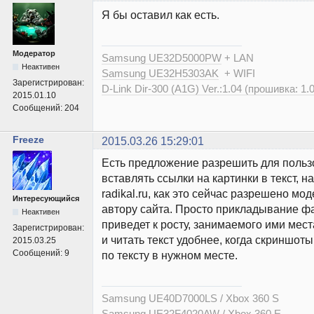
Я бы оставил как есть.
Модератор
Samsung UE32D5000PW
+ LAN
Неактивен
Samsung UE32H5303AK
+ WIFI
Зарегистрирован:
D-Link Dir-300 (A1G) Ver.:1.04 (прошивка: 1.
2015.01.10
Сообщений:
204
Freeze
2015.03.26 15:29:01
Есть предложение разрешить для польз
вставлять ссылки на картинки в текст, н
radikal.ru, как это сейчас разрешено мо
Интересующийся
автору сайта. Просто прикладывание фа
Неактивен
приведет к росту, занимаемого ими места
Зарегистрирован:
и читать текст удобнее, когда скриншот
2015.03.25
Сообщений:
9
по тексту в нужном месте.
Samsung UE40D7000LS / Xbox 360 S
Samsung UE32F4020AW / Xbox 360 E