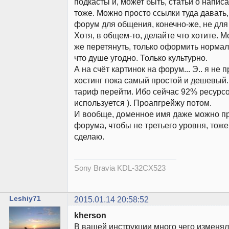
подкасты и, может быть, статьи о напис
тоже. Можно просто ссылки туда давать, 
форум для общения, конечно-же, не для
Хотя, в общем-то, делайте что хотите. М
же перетянуть, только оформить нормал
что душе угодно. Только культурно.
А на счёт картинок на форум... Э.. я не 
хостинг пока самый простой и дешевый.
тариф перейти. Ибо сейчас 92% ресурсо
используется ). Проапгрейжу потом.
И вообще, доменное имя даже можно пр
форума, чтобы не третьего уровня, тоже,
сделаю.
Sony Bravia KDL-32CX523
Leshiy71
2015.01.14 20:58:52
kherson
В вашей инструкции много чего изменяли