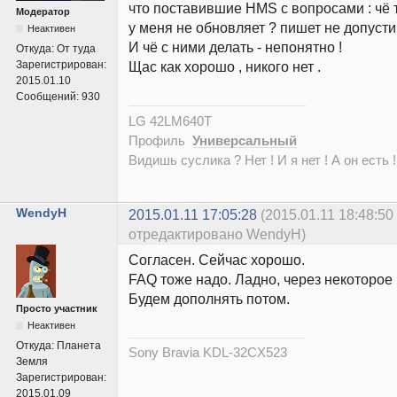
что поставившие HMS c вопросами : чё т
Модератор
у меня не обновляет ? пишет не допусти
Неактивен
И чё с ними делать - непонятно !
Откуда:
От туда
Зарегистрирован:
Щас как хорошо , никого нет .
2015.01.10
Сообщений:
930
LG 42LM640T
Профиль
Универсальный
Видишь суслика ? Нет ! И я нет ! А он есть !
WendyH
2015.01.11 17:05:28
(2015.01.11 18:48:50
отредактировано WendyH)
Согласен. Сейчас хорошо.
FAQ тоже надо. Ладно, через некоторо
Будем дополнять потом.
Просто участник
Неактивен
Откуда:
Планета
Sony Bravia KDL-32CX523
Земля
Зарегистрирован:
2015.01.09