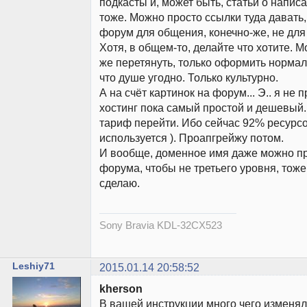
подкасты и, может быть, статьи о напис
тоже. Можно просто ссылки туда давать, 
форум для общения, конечно-же, не для
Хотя, в общем-то, делайте что хотите. М
же перетянуть, только оформить нормал
что душе угодно. Только культурно.
А на счёт картинок на форум... Э.. я не 
хостинг пока самый простой и дешевый.
тариф перейти. Ибо сейчас 92% ресурсо
используется ). Проапгрейжу потом.
И вообще, доменное имя даже можно пр
форума, чтобы не третьего уровня, тоже,
сделаю.
Sony Bravia KDL-32CX523
Leshiy71
2015.01.14 20:58:52
kherson
В вашей инструкции много чего изменяли