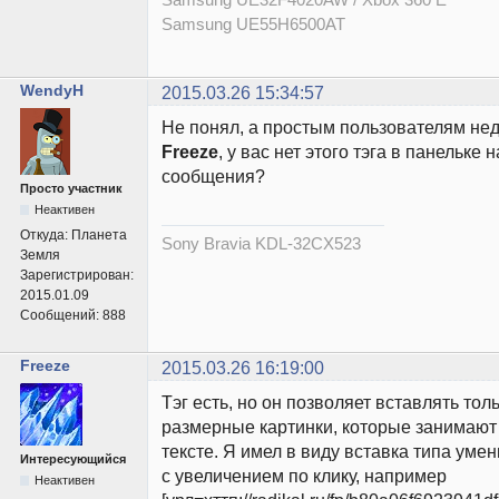
Samsung UE55H6500AT
WendyH
2015.03.26 15:34:57
Не понял, а простым пользователям нед
Freeze
, у вас нет этого тэга в панельке
сообщения?
Просто участник
Неактивен
Откуда:
Планета
Sony Bravia KDL-32CX523
Земля
Зарегистрирован:
2015.01.09
Сообщений:
888
Freeze
2015.03.26 16:19:00
Тэг есть, но он позволяет вставлять тол
размерные картинки, которые занимают
тексте. Я имел в виду вставка типа ум
Интересующийся
с увеличением по клику, например
Неактивен