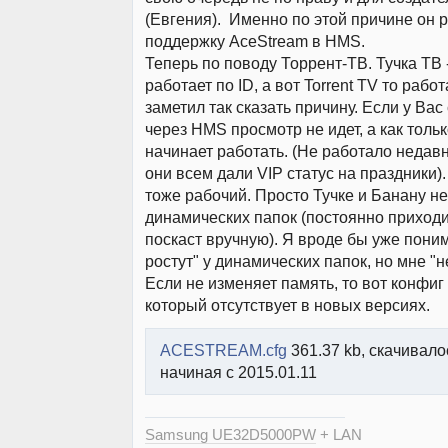
(Евгения). Именно по этой причине он 
поддержку AceStream в HMS.
Теперь по поводу Торрент-ТВ. Тучка ТВ 
работает по ID, а вот Torrent TV то работа
заметил так сказать причину. Если у Вас 
через HMS просмотр не идет, а как толь
начинает работать. (Не работало недавно
они всем дали VIP статус на праздники)
тоже рабочий. Просто Тучке и Банану не
динамических папок (постоянно приход
поскаст вручную). Я вроде бы уже поним
ростут" у динамических папок, но мне "н
Если не изменяет память, то вот конфиг
который отсутствует в новых версиях.
ACESTREAM.cfg
361.37 kb, скачивало
начиная с 2015.01.11
Samsung UE32D5000PW
+ LAN