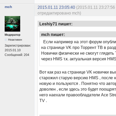
mch
2015.01.11 23:05:40
(2015.01.11 23:27:56
отредактировано mch)
Leshiy71 пишет:
mch пишет:
Модератор
Неактивен
Если например на этот форум опубли
Зарегистрирован:
на странице VK про Торрент ТВ в раз
2015.01.10
Новички физически не смогут глядеть
Сообщений:
204
через HMS т.к. актуальная версия HMS
Вот как раз на странице VK новички 
старожил старую версию HMS , после 
новую и пользуются . Понятно что авто
доволен , если здесь это будет поощря
него наехали правообладатели Ace Stre
TV .