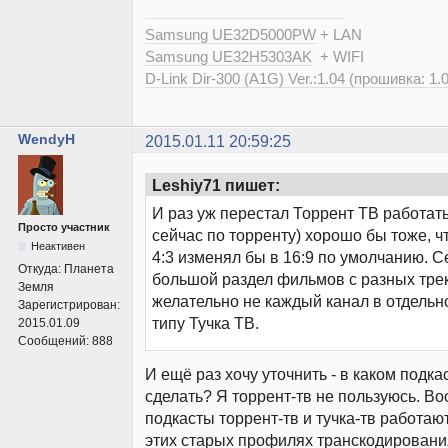
Samsung UE32D5000PW
+ LAN
Samsung UE32H5303AK
+ WIFI
D-Link Dir-300 (A1G) Ver.:1.04 (прошивка: 1.
WendyH
2015.01.11 20:59:25
Leshiy71 пишет:
И раз уж перестал Торрент ТВ работать
Просто участник
сейчас по торренту) хорошо бы тоже, 
Неактивен
4:3 изменял бы в 16:9 по умолчанию. С
Откуда:
Планета
большой раздел фильмов с разных трек
Земля
желательно не каждый канал в отдельно
Зарегистрирован:
типу Тучка ТВ.
2015.01.09
Сообщений:
888
И ещё раз хочу уточнить - в каком подка
сделать? Я торрент-тв не пользуюсь. Во
подкасты торрент-тв и тучка-тв работаю
этих старых профилях транскодировани