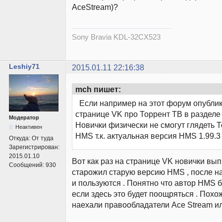
AceStream)?
Sony Bravia KDL-32CX523
Leshiy71
2015.01.11 22:16:38
mch пишет:
Если например на этот форум опублик
странице VK про Торрент ТВ в раздел
Модератор
Новички физически не смогут глядеть 
Неактивен
HMS т.к. актуальная версия HMS 1.99.3
Откуда:
От туда
Зарегистрирован:
2015.01.10
Вот как раз на странице VK новички в
Сообщений:
930
старожил старую версию HMS , после н
и пользуются . Понятно что автор HMS б
если здесь это будет поощряться . Похо
наехали правообладатели Ace Stream или