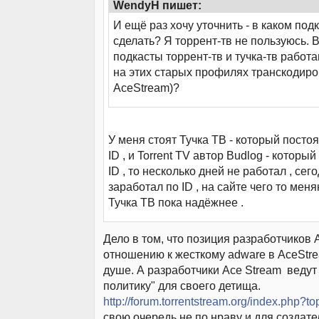
WendyH пишет:
И ещё раз хочу уточнить - в каком под
сделать? Я торрент-тв не пользуюсь. 
подкасты торрент-тв и тучка-тв работ
на этих старых профилях транскодиро
AceStream)?
У меня стоят Тучка ТВ - который посто
ID , и Torrent TV автор Budlog - который
ID , то несколько дней не работал , сег
заработал по ID , на сайте чего то меня
Тучка ТВ пока надёжнее .
Дело в том, что позиция разработчиков 
отношению к жесткому adware в AceStr
душе. А разработчики Ace Stream веду
политику" для своего детища.
http://forum.torrentstream.org/index.php?t
свою очередь не по нраву и для создат