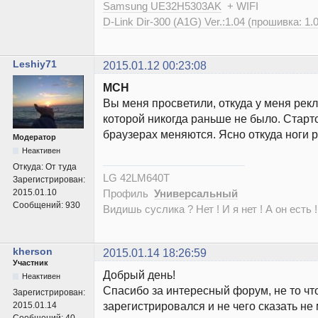
Samsung UE32H5303AK
+ WIFI
D-Link Dir-300 (A1G) Ver.:1.04 (прошивка: 1.
Leshiy71
2015.01.12 00:23:08
MCH
Вы меня просветили, откуда у меня рек
которой никогда раньше не было. Стар
браузерах меняются. Ясно откуда ноги р
Модератор
Неактивен
Откуда:
От туда
LG 42LM640T
Зарегистрирован:
Профиль
Универсальный
2015.01.10
Сообщений:
930
Видишь суслика ? Нет ! И я нет ! А он есть !
kherson
2015.01.14 18:26:59
Участник
Добрый день!
Неактивен
Спасибо за интересный форум, не то ч
Зарегистрирован:
зарегистрировался и не чего сказать 
2015.01.14
Сообщений:
40