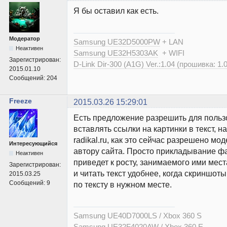
Я бы оставил как есть.
Модератор
Samsung UE32D5000PW
+ LAN
Неактивен
Samsung UE32H5303AK
+ WIFI
Зарегистрирован:
D-Link Dir-300 (A1G) Ver.:1.04 (прошивка: 1.
2015.01.10
Сообщений:
204
Freeze
2015.03.26 15:29:01
Есть предложение разрешить для польз
вставлять ссылки на картинки в текст, н
radikal.ru, как это сейчас разрешено мо
Интересующийся
автору сайта. Просто прикладывание фа
Неактивен
приведет к росту, занимаемого ими места
Зарегистрирован:
и читать текст удобнее, когда скриншот
2015.03.25
Сообщений:
9
по тексту в нужном месте.
Samsung UE40D7000LS / Xbox 360 S
Samsung UE32F4020AW / Xbox 360 E