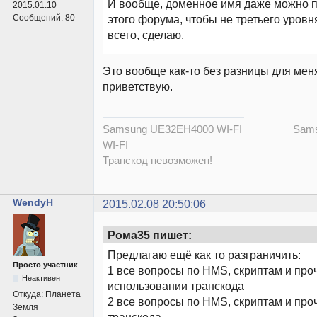
И вообще, доменное имя даже можно п
2015.01.10
Сообщений:
80
этого форума, чтобы не третьего уровня
всего, сделаю.
Это вообще как-то без разницы для мен
приветствую.
Samsung UE32EH4000 WI-FI Samsu
WI-FI
Транскод невозможен!
WendyH
2015.02.08 20:50:06
Рома35 пишет:
Предлагаю ещё как то разграничить:
Просто участник
1 все вопросы по HMS, скриптам и про
Неактивен
использовании транскода
Откуда:
Планета
2 все вопросы по HMS, скриптам и про
Земля