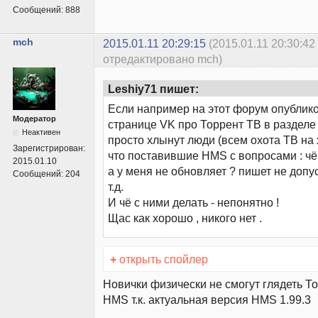
Сообщений:
888
mch
2015.01.11 20:29:15
(2015.01.11 20:30:42
отредактировано mch)
Leshiy71 пишет:
Если например на этот форум опублико
Модератор
странице VK про Торрент ТВ в разделе
Неактивен
просто хлынут люди (всем охота ТВ на х
Зарегистрирован:
что поставившие HMS c вопросами : чё 
2015.01.10
а у меня не обновляет ? пишет не доп
Сообщений:
204
т.д.
И чё с ними делать - непонятно !
Щас как хорошо , никого нет .
+
открыть спойлер
Новички физически не смогут глядеть Т
HMS т.к. актуальная версия HMS 1.99.3