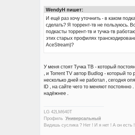
WendyH пишет:
И ещё раз хочу уточнить - в каком подк
сделать? Я торрент-тв не пользуюсь. В
подкасты торрент-тв и тучка-тв работа
этих старых профилях транскодирован
AceStream)?
У меня стоят Тучка ТВ - который постоя
, и Torrent TV автор Budlog - который то 
несколько дней не работал , сегодня оп
ID , на сайте чего то меняют постоянно .
надёжнее .
LG 42LM640T
Профиль
Универсальный
Видишь суслика ? Нет ! И я нет ! А он есть !