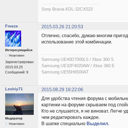
Sony Bravia KDL-32CX523
Freeze
2015.03.26 21:20:53
Отлично, спасибо, думаю многим приго
использование этой комбинации.
Интересующийся
Неактивен
Samsung UE40D7000LS / Xbox 360 S
Зарегистрирован:
Samsung UE32F4020AW / Xbox 360 E
2015.03.25
Samsung UE55H6500AT
Сообщений:
9
Leshiy71
2015.08.29 16:22:06
Для удобства чтения форума с мобильны
картинки на форуме скрываем под спой
Кто не слушается, я не виноват. Легче 
чем редактировать каждое.
Модератор
В шапке специально
Выделил
.
Неактивен