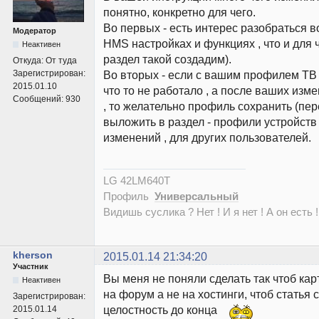
понятно, конкретно для чего.
Во первых - есть интерес разобраться во
Модератор
HMS настройках и функциях , что и для 
Неактивен
раздел такой создадим).
Откуда:
От туда
Зарегистрирован:
Во вторых - если с вашим профилем ТВ 
2015.01.10
что то не работало , а после ваших изм
Сообщений:
930
, то желательно профиль сохранить (пе
выложить в раздел - профили устройств
изменений , для других пользователей.
LG 42LM640T
Профиль
Универсальный
Видишь суслика ? Нет ! И я нет ! А он есть !
kherson
2015.01.14 21:34:20
Участник
Вы меня не поняли сделать так чтоб ка
Неактивен
на форум а не на хостинги, чтоб статья
Зарегистрирован:
целостность до конца
2015.01.14