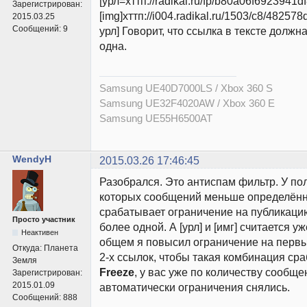
[урл=хттп://radikal.ru/fp/b80a06f6923941d
Зарегистрирован:
[img]хттп://i004.radikal.ru/1503/c8/482578d
2015.03.25
Сообщений:
9
урл] Говорит, что ссылка в тексте должн
одна.
Samsung UE40D7000LS / Xbox 360 S
Samsung UE32F4020AW / Xbox 360 E
Samsung UE55H6500AT
WendyH
2015.03.26 17:46:45
Разобрался. Это антиспам фильтр. У пол
которых сообщений меньше определённ
срабатывает ограничение на публикацию
Просто участник
более одной. А [урл] и [имг] считается уж
Неактивен
общем я повысил ограничение на перв
Откуда:
Планета
2-х ссылок, чтобы такая комбинация ср
Земля
Freeze
, у вас уже по количеству сообще
Зарегистрирован:
2015.01.09
автоматически ограничения снялись.
Сообщений:
888