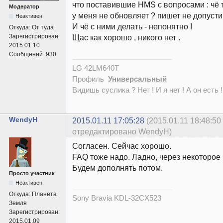
что поставившие HMS c вопросами : чё т
Модератор
у меня не обновляет ? пишет не допусти
Неактивен
И чё с ними делать - непонятно !
Откуда:
От туда
Зарегистрирован:
Щас как хорошо , никого нет .
2015.01.10
Сообщений:
930
LG 42LM640T
Профиль
Универсальный
Видишь суслика ? Нет ! И я нет ! А он есть !
WendyH
2015.01.11 17:05:28
(2015.01.11 18:48:50
отредактировано WendyH)
Согласен. Сейчас хорошо.
FAQ тоже надо. Ладно, через некоторо
Будем дополнять потом.
Просто участник
Неактивен
Откуда:
Планета
Sony Bravia KDL-32CX523
Земля
Зарегистрирован:
2015.01.09