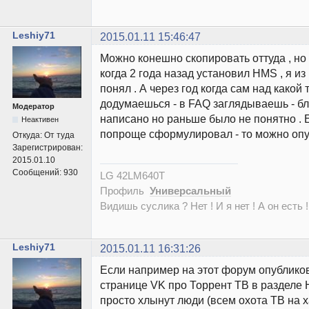
Leshiy71
2015.01.11 15:46:47
Можно конешно скопировать оттуда , но 
когда 2 года назад установил HMS , я из
понял . А через год когда сам над какой
додумаешься - в FAQ заглядываешь - бл
Модератор
написано но раньше было не понятно . 
Неактивен
попроще сформулировал - то можно опу
Откуда:
От туда
Зарегистрирован:
2015.01.10
Сообщений:
930
LG 42LM640T
Профиль
Универсальный
Видишь суслика ? Нет ! И я нет ! А он есть !
Leshiy71
2015.01.11 16:31:26
Если например на этот форум опубликов
странице VK про Торрент ТВ в разделе 
просто хлынут люди (всем охота ТВ на х