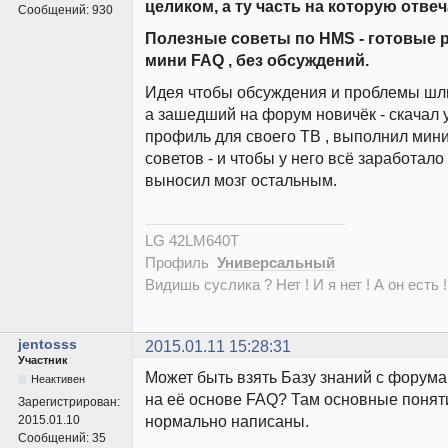
целиком, а ту часть на которую отвеч
Сообщений:
930
Полезные советы по HMS - готовые 
мини FAQ , без обсуждений.
Идея чтобы обсуждения и проблемы шли 
а зашедший на форум новичёк - скачал
профиль для своего ТВ , выполнил мин
советов - и чтобы у него всё заработало 
выносил мозг остальным.
LG 42LM640T
Профиль
Универсальный
Видишь суслика ? Нет ! И я нет ! А он есть !
jentosss
2015.01.11 15:28:31
Участник
Может быть взять Базу знаний с форума
Неактивен
на её основе FAQ? Там основные поняти
Зарегистрирован:
нормально написаны.
2015.01.10
Сообщений:
35