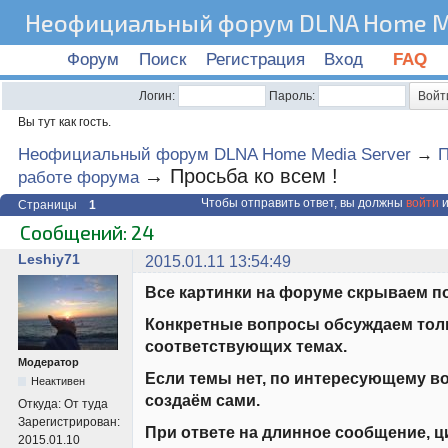
Неофициальный форум DLNA Home Me
Форум
Поиск
Регистрация
Вход
FAQ
Логин:
Пароль:
Вы тут как гость.
Неофициальный форум DLNA Home Media Server
→
П
→
Просьба ко всем !
работе форума
Чтобы отправить ответ, вы должны
войти
и
Страницы
1
Сообщений: 24
Leshiy71
2015.01.11 13:54:49
Все картинки на форуме скрываем п
Конкретные вопросы обсуждаем тол
соответствующих темах.
Модератор
Если темы нет, по интересующему во
Неактивен
создаём сами.
Откуда:
От туда
Зарегистрирован:
При ответе на длинное сообщение, ц
2015.01.10