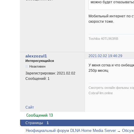
можно будет отказыватьс
Мобильный интернет по ст
скорости тоже.
Toshiba 40TL963RB
alexzozul1
2021.02.02 19:46:29
Интересующийся
У меня сотка и что онбещю
Неактивен
250р месяц
Зарегистрирован:
2021.02.02
Сообщений:
1
Смотреть онлайн фильмы хо
CobraFilm.online
Сайт
Сообщений: 13
Страницы
1
Неофициальный форум DLNA Home Media Server
→
Обсуж