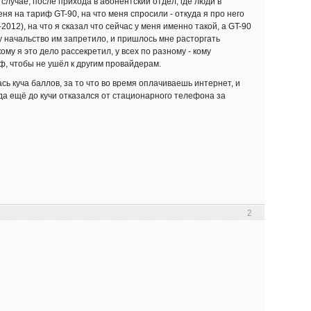
случае, после прихода в абонентский отдел, где люди в
я на тариф GT-90, на что меня спросили - откуда я про него
012), на что я сказал что сейчас у меня именно такой, а GT-90
у начальство им запретило, и пришлось мне расторгать
ому я это дело рассекретил, у всех по разному - кому
ф, чтобы не ушёл к другим провайдерам.
сь куча баллов, за то что во время оплачиваешь интернет, и
 да ещё до кучи отказался от стационарного телефона за
2