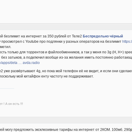
й безлимит на интернет за 350 рублей от Теле2
Беспредельно чёрный
у просмотрел с Youtube про подлянки у разных операторов на безлимит
https
аметил.
сть только для торрентов и файлообменников, а так у меня по 3g (H, H+) speed
т без затыков, а подключил вообще из-за желания иметь постоянно работаю
re/apps/deta … avda.radio
ле2 уже развёртывают 4g, но пока мой телефон её не видит, и если они сделаю
 поскольку мой китайфон енту частоту не поддерживает.
 ! А он есть !!!
ей могу предложить эксклюзивные тарифы на интернет от 2КОМ. 100мб. 290р., 