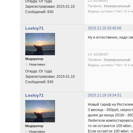
LG 42LM640T
Откуда:
От туда
Профиль
Универсальный
Зарегистрирован:
2015.01.10
Видишь суслика ? Нет ! И я нет
Сообщений:
930
Leshiy71
2015.11.10 20:45:56
Ну и естественно, надо с
LG 42LM640T
Модератор
Профиль
Универсальный
Неактивен
Видишь суслика ? Нет ! И я нет
Откуда:
От туда
Зарегистрирован:
2015.01.10
Сообщений:
930
Leshiy71
2015.11.19 19:34:51
Новый тариф на Ростелек
3 месяца - 350руб, скорос
далее до конца 2016г - 30
Любители компостировать
то ли останется 100 мбит,
Модератор
Если остаётся 100 мбит, т
Неактивен