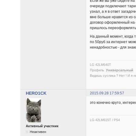
Если же вы уже сидите на
очереди подключают тариф
узнал, а я в ответ загадо
мне больше нравится из-з
договор оформленный на от
пришлось переоформлять д
На данный момент, когда т
по 50руб за интернет мож
ненадобностью - для знак
LG 42LM640T
Профиль
Универсальный
Видишь суслика ? Нет ! И я нет
HERO1CK
2015.09.28 17:59:57
это конечно круто, интере
LG 42LM615T / PS4
Активный участник
Неактивен