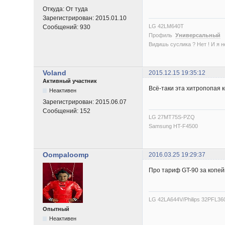
Откуда:
От туда
Зарегистрирован:
2015.01.10
LG 42LM640T
Сообщений:
930
Профиль
Универсальный
Видишь суслика ? Нет ! И я нет
Voland
2015.12.15 19:35:12
Активный участник
Всё-таки эта хитропопая 
Неактивен
Зарегистрирован:
2015.06.07
Сообщений:
152
LG 27MT75S-PZQ
Samsung HT-F4500
Oompaloomp
2016.03.25 19:29:37
Про тариф GT-90 за копей
LG 42LA644V/Philips 32PFL36
Опытный
Неактивен