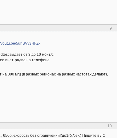
9
://youtu.be/5uhSVy3HFZk
test выдаёт от 3 до 10 мбит/с.
щее инет-радио на телефоне
т на 800 мгц (в разных регионах на разных частотах делают),
10
650р.-скорость без ограничений!(до1гб./сек.) Пишите в ЛС