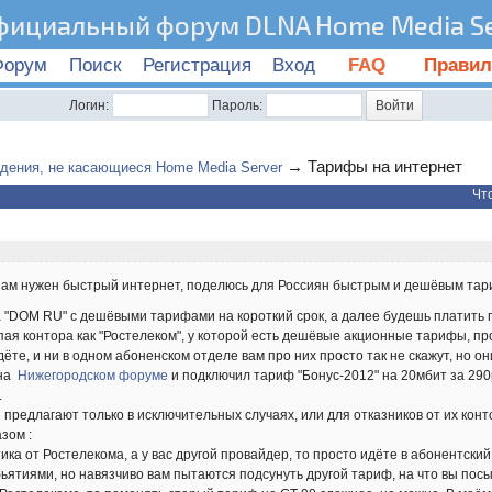
фициальный форум DLNA Home Media Se
Форум
Поиск
Регистрация
Вход
FAQ
Правил
Логин:
Пароль:
→
Тарифы на интернет
дения, не касающиеся Home Media Server
Чт
 нам нужен быстрый интернет, поделюсь для Россиян быстрым и дешёвым та
 "DOM RU" с дешёвыми тарифами на короткий срок, а далее будешь платить п
ая контора как "Ростелеком", у которой есть дешёвые акционные тарифы, про
ёте, и ни в одном абоненском отделе вам про них просто так не скажут, но они
на
Нижегородском форуме
и подключил тариф "Бонус-2012" на 20мбит за 29
.
 предлагают только в исключительных случаях, или для отказников от их кон
зом :
ика от Ростелекома, а у вас другой провайдер, то просто идёте в абонентский
ьятиями, но навязчиво вам пытаются подсунуть другой тариф, на что вы посы