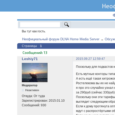
Нео
Вы тут как гость.
Неофициальный форум DLNA Home Media Server
→
Обсуж
Страницы
1
Сообщений: 13
Leshiy71
2015.09.27 12:59:47
Поскольку для подкастов
Есть мутные конторы типа
А есть ещё такая хитрожоп
Ростелекома вы их не найд
Модератор
я про это случайно узнал 
Неактивен
за 290руб (сейчас 330руб)
Откуда:
От туда
Поскольку они эти тарифы
Зарегистрирован:
2015.01.10
выглядит следующим обра
Сообщений:
930
Если к дому протянута опт
ждут с распростёртыми об