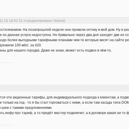
11.10 19:41:51 отредактировано Voland)
остелекомом. На позапрошлой неделе они провели оптику в мой дом. Ну и ре
те но данная услуга недоступна. Но буквально через два дня заходят две их 
раздо более выгодными тарифными планами чем те которые висят на сайте рег
дложили 100 мб/с. за 420.
аны для нашего городка. Даже не знаю, может есть подвох в чём-то.
тся эти акционные тарифы, для индивидуального подхода к клиентам, а подвох
 только на год - то я бы стал торговаться с ними, а если там засада типа DO
х в шею с такими предложениями.
ть инфу про тариф, а то придёт мастер подключит, а в договоре какая ни то ф