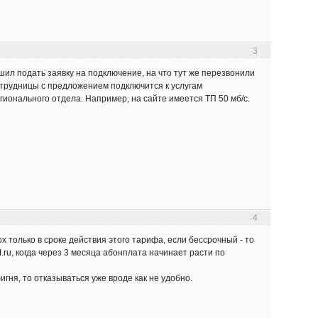
3
шил подать заявку на подключение, на что тут же перезвонили
сотрудницы с предложением подключится к услугам
ионального отдела. Например, на сайте имеется ТП 50 мб/с.
4
 только в сроке действия этого тарифа, если бессрочный - то
M.ru, когда через 3 месяца абонплата начинает расти по
игня, то отказываться уже вроде как не удобно.