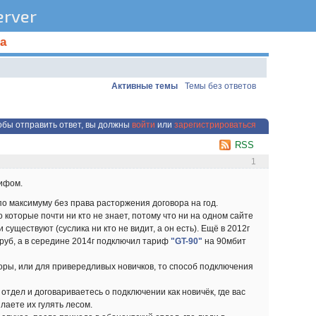
rver
а
Активные темы
Темы без ответов
обы отправить ответ, вы должны
войти
или
зарегистрироваться
RSS
1
рифом.
о максимуму без права расторжения договора на год.
 которые почти ни кто не знает, потому что ни на одном сайте
 существуют (суслика ни кто не видит, а он есть). Ещё в 2012г
0руб, а в середине 2014г подключил тариф
"GT-90"
на 90мбит
торы, или для привередливых новичков, то способ подключения
 отдел и договариваетесь о подключении как новичёк, где вас
лаете их гулять лесом.