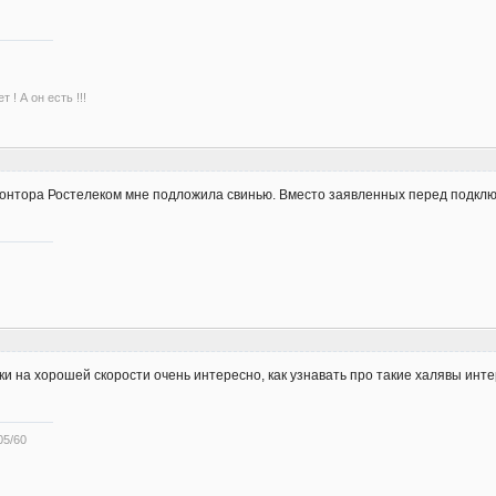
 ! А он есть !!!
контора Ростелеком мне подложила свинью. Вместо заявленных перед подключ
ки на хорошей скорости очень интересно, как узнавать про такие халявы инте
05/60