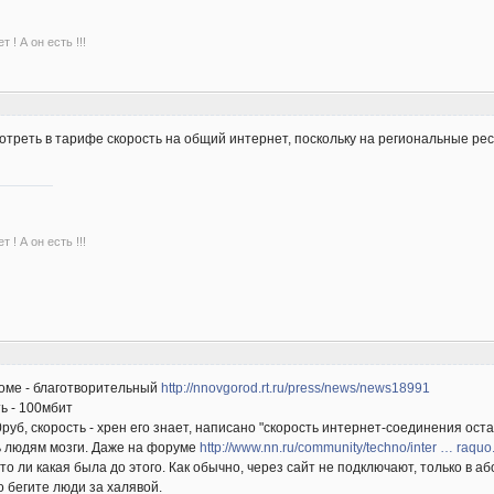
 ! А он есть !!!
мотреть в тарифе скорость на общий интернет, поскольку на региональные ре
 ! А он есть !!!
оме - благотворительный
http://nnovgorod.rt.ru/press/news/news18991
ть - 100мбит
0руб, скорость - хрен его знает, написано "скорость интернет-соединения ос
 людям мозги. Даже на форуме
http://www.nn.ru/community/techno/inter … raquo
 то ли какая была до этого. Как обычно, через сайт не подключают, только в а
о бегите люди за халявой.