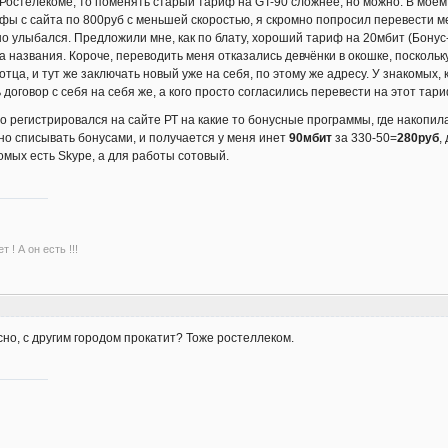
 Ростелекоме, то поменять старый тариф на GT-90 сложнее, но можно. В моём 
ы с сайта по 800руб с меньшей скоростью, я скромно попросил перевести мен
чно улыбался. Предложили мне, как по блату, хороший тариф на 20мбит (Бонус-2
а названия. Короче, переводить меня отказались девчёнки в окошке, поскольк
ца, и тут же заключать новый уже на себя, по этому же адресу. У знакомых, к
оговор с себя на себя же, а кого просто согласились перевести на этот тари
о регистрировался на сайте РТ на какие то бонусные программы, где накопила
но списывать бонусами, и получается у меня инет
90мбит
за 330-50=
280руб
,
омых есть Skype, а для работы сотовый.
 ! А он есть !!!
сно, с другим городом прокатит? Тоже ростеллеком.