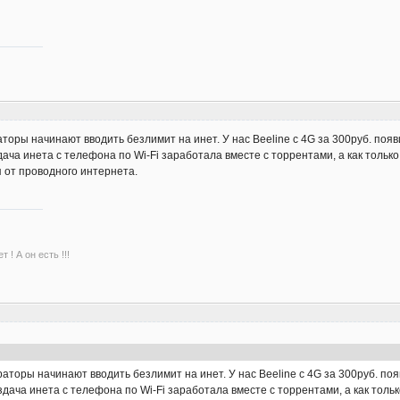
оры начинают вводить безлимит на инет. У нас Beeline с 4G за 300руб. появил
ача инета с телефона по Wi-Fi заработала вместе с торрентами, а как только
 от проводного интернета.
 ! А он есть !!!
торы начинают вводить безлимит на инет. У нас Beeline с 4G за 300руб. появ
здача инета с телефона по Wi-Fi заработала вместе с торрентами, а как тольк