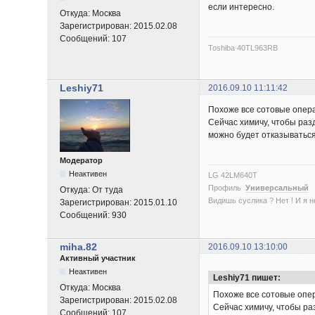
если интересно.
Откуда:
Москва
Зарегистрирован:
2015.02.08
Сообщений:
107
Toshiba 40TL963RB
Leshiy71
2016.09.10 11:11:42
Похоже все сотовые операт
Сейчас химичу, чтобы разд
можно будет отказываться
Модератор
Неактивен
LG 42LM640T
Профиль
Универсальный
Откуда:
От туда
Видишь суслика ? Нет ! И я нет
Зарегистрирован:
2015.01.10
Сообщений:
930
miha.82
2016.09.10 13:10:00
Активный участник
Неактивен
Leshiy71 пишет:
Откуда:
Москва
Похоже все сотовые опера
Зарегистрирован:
2015.02.08
Сейчас химичу, чтобы ра
Сообщений:
107