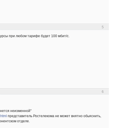
5
сурсы при любом тарифе будет 100 мбит/с.
6
танется неизменной"
.html
представитель Ростелекома не может внятно обьяснить,
бонентском отделе.