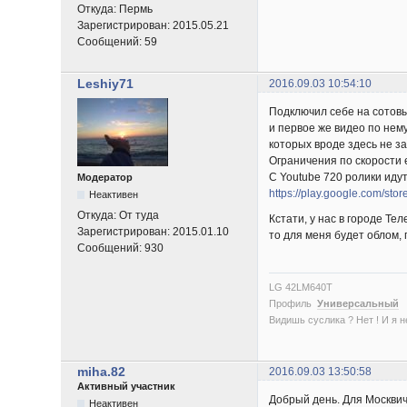
Откуда:
Пермь
Зарегистрирован:
2015.05.21
Сообщений:
59
Leshiy71
2016.09.03 10:54:10
Подключил себе на сотовы
и первое же видео по нем
которых вроде здесь не з
Ограничения по скорости е
С Youtube 720 ролики иду
Модератор
https://play.google.com/sto
Неактивен
Откуда:
От туда
Кстати, у нас в городе Те
Зарегистрирован:
2015.01.10
то для меня будет облом,
Сообщений:
930
LG 42LM640T
Профиль
Универсальный
Видишь суслика ? Нет ! И я нет
miha.82
2016.09.03 13:50:58
Активный участник
Добрый день. Для Москвич
Неактивен