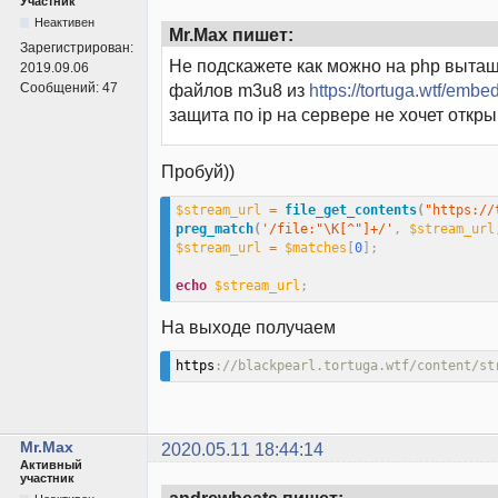
Участник
Неактивен
Mr.Max пишет:
Зарегистрирован:
Не подскажете как можно на php вытащ
2019.09.06
Сообщений:
47
файлов m3u8 из
https://tortuga.wtf/embe
защита по ip на сервере не хочет откр
Пробуй))
$stream_url
=
file_get_contents
(
"https://
preg_match
(
'/file:"\K[^"]+/'
,
$stream_url
$stream_url
=
$matches
[
0
]
;
echo
$stream_url
;
На выходе получаем
https
://blackpearl.tortuga.wtf/content/st
Mr.Max
2020.05.11 18:44:14
Активный
участник