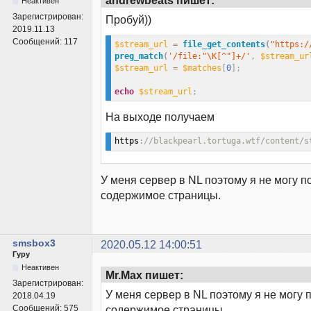
andrewbeats пишет:
Неактивен
Зарегистрирован:
Пробуй))
2019.11.13
Сообщений:
117
$stream_url
=
file_get_contents
(
"https:/
preg_match
(
'/file:"\K[^"]+/'
,
$stream_ur
$stream_url
=
$matches
[
0
]
;
echo
$stream_url
;
На выходе получаем
https
://blackpearl.tortuga.wtf/content/s
У меня сервер в NL поэтому я не могу п
содержимое страницы.
smsbox3
2020.05.12 14:00:51
Гуру
Неактивен
Mr.Max пишет:
Зарегистрирован:
У меня сервер в NL поэтому я не могу 
2018.04.19
Сообщений:
575
содержимое страницы.