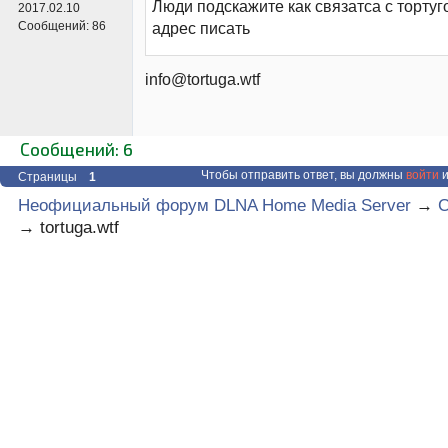
Люди подскажите как связатса с тортуго
2017.02.10
Сообщений:
86
адрес писать
info@tortuga.wtf
Сообщений: 6
Чтобы отправить ответ, вы должны
войти
и
Страницы
1
Неофициальный форум DLNA Home Media Server
→
C
→
tortuga.wtf