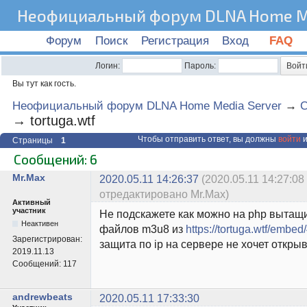
Неофициальный форум DLNA Home Me
Форум
Поиск
Регистрация
Вход
FAQ
Логин:
Пароль:
Вы тут как гость.
Неофициальный форум DLNA Home Media Server
→
C
→
tortuga.wtf
Чтобы отправить ответ, вы должны
войти
и
Страницы
1
Сообщений: 6
Mr.Max
2020.05.11 14:26:37
(2020.05.11 14:27:08
отредактировано Mr.Max)
Активный
участник
Не подскажете как можно на php вытащи
Неактивен
файлов m3u8 из
https://tortuga.wtf/embed
Зарегистрирован:
защита по ip на сервере не хочет откры
2019.11.13
Сообщений:
117
andrewbeats
2020.05.11 17:33:30