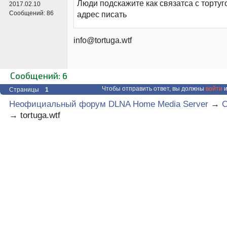
Люди подскажите как связатса с тортуго
2017.02.10
Сообщений:
86
адрес писать
info@tortuga.wtf
Сообщений: 6
Чтобы отправить ответ, вы должны
войти
и
Страницы
1
Неофициальный форум DLNA Home Media Server
→
C
→
tortuga.wtf