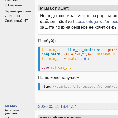
Участник
Неактивен
Mr.Max пишет:
Зарегистрирован:
Не подскажете как можно на php вытащ
2019.09.06
Сообщений:
47
файлов m3u8 из
https://tortuga.wtf/embe
защита по ip на сервере не хочет откр
Пробуй))
$stream_url
=
file_get_contents
(
"https://
preg_match
(
'/file:"\K[^"]+/'
,
$stream_url
$stream_url
=
$matches
[
0
]
;
echo
$stream_url
;
На выходе получаем
https
://blackpearl.tortuga.wtf/content/st
Mr.Max
2020.05.11 18:44:14
Активный
участник