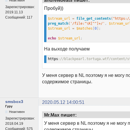
andrewbeats пишет:
Неактивен
Зарегистрирован:
Пробуй))
2019.11.13
Сообщений:
117
$stream_url
=
file_get_contents
(
"https:/
preg_match
(
'/file:"\K[^"]+/'
,
$stream_ur
$stream_url
=
$matches
[
0
]
;
echo
$stream_url
;
На выходе получаем
https
://blackpearl.tortuga.wtf/content/s
У меня сервер в NL поэтому я не могу п
содержимое страницы.
smsbox3
2020.05.12 14:00:51
Гуру
Неактивен
Mr.Max пишет:
Зарегистрирован:
У меня сервер в NL поэтому я не могу 
2018.04.19
Сообщений:
575
содержимое страницы.