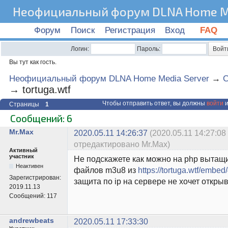
Неофициальный форум DLNA Home Me
Форум
Поиск
Регистрация
Вход
FAQ
Логин:
Пароль:
Вы тут как гость.
Неофициальный форум DLNA Home Media Server
→
C
→
tortuga.wtf
Чтобы отправить ответ, вы должны
войти
и
Страницы
1
Сообщений: 6
Mr.Max
2020.05.11 14:26:37
(2020.05.11 14:27:08
отредактировано Mr.Max)
Активный
участник
Не подскажете как можно на php вытащи
Неактивен
файлов m3u8 из
https://tortuga.wtf/embed
Зарегистрирован:
защита по ip на сервере не хочет откры
2019.11.13
Сообщений:
117
andrewbeats
2020.05.11 17:33:30