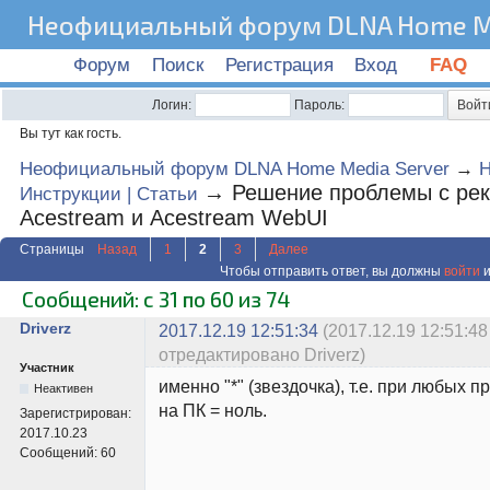
Неофициальный форум DLNA Home Me
Форум
Поиск
Регистрация
Вход
FAQ
Логин:
Пароль:
Вы тут как гость.
Неофициальный форум DLNA Home Media Server
→
→
Решение проблемы с ре
Инструкции | Статьи
Acestream и Acestream WebUI
Страницы
Назад
1
2
3
Далее
Чтобы отправить ответ, вы должны
войти
и
Сообщений: с 31 по 60 из 74
Driverz
2017.12.19 12:51:34
(2017.12.19 12:51:48
отредактировано Driverz)
Участник
именно "*" (звездочка), т.е. при любых п
Неактивен
на ПК = ноль.
Зарегистрирован:
2017.10.23
Сообщений:
60