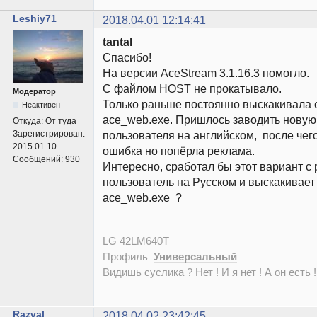
Leshiy71
2018.04.01 12:14:41
tantal
Спасибо!
На версии AceStream 3.1.16.3 помогло.
С файлом HOST не прокатывало.
Модератор
Только раньше постоянно выскакивала
Неактивен
ace_web.exe. Пришлось заводить новую
Откуда:
От туда
Зарегистрирован:
пользователя на английском, после чег
2015.01.10
ошибка но попёрла реклама.
Сообщений:
930
Интересно, сработал бы этот вариант с 
пользователь на Русском и выскакивает
ace_web.exe ?
LG 42LM640T
Профиль
Универсальный
Видишь суслика ? Нет ! И я нет ! А он есть !
Razval
2018.04.02 23:42:45