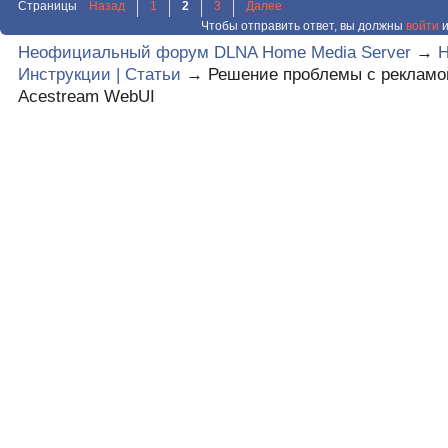
Страницы
Назад
1
2
3
Далее
Чтобы отправить ответ, вы должны
войти
и
Неофициальный форум DLNA Home Media Server
→
Инструкции | Статьи
→
Решение проблемы с рекламо
Acestream WebUI