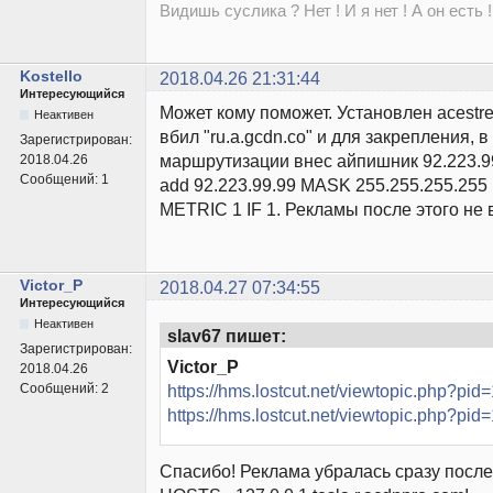
Видишь суслика ? Нет ! И я нет ! А он есть !
Kostello
2018.04.26 21:31:44
Интересующийся
Может кому поможет. Установлен acestre
Неактивен
вбил "ru.a.gcdn.co" и для закрепления, в
Зарегистрирован:
маршрутизации внес айпишник 92.223.99
2018.04.26
Сообщений:
1
add 92.223.99.99 MASK 255.255.255.255 
METRIC 1 IF 1. Рекламы после этого не 
Victor_P
2018.04.27 07:34:55
Интересующийся
Неактивен
slav67 пишет:
Зарегистрирован:
Victor_P
2018.04.26
Сообщений:
2
https://hms.lostcut.net/viewtopic.php?p
https://hms.lostcut.net/viewtopic.php?p
Спасибо! Реклама убралась сразу посл