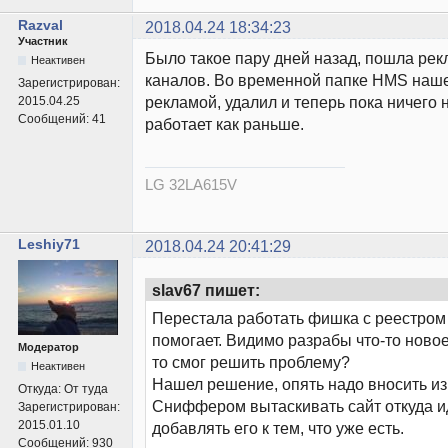
Razval
2018.04.24 18:34:23
Участник
Было такое пару дней назад, пошла рек
Неактивен
каналов. Во временной папке HMS наше
Зарегистрирован:
рекламой, удалил и теперь пока ничего н
2015.04.25
Сообщений:
41
работает как раньше.
LG 32LA615V
Leshiy71
2018.04.24 20:41:29
slav67 пишет:
Перестала работать фишка с реестром 
помогает. Видимо разрабы что-то новое
Модератор
то смог решить проблему?
Неактивен
Нашел решение, опять надо вносить из
Откуда:
От туда
Сниффером вытаскивать сайт откуда и
Зарегистрирован:
2015.01.10
добавлять его к тем, что уже есть.
Сообщений:
930