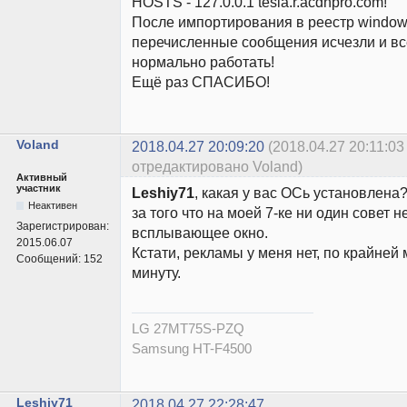
HOSTS - 127.0.0.1 tesla.r.acdnpro.com!
После импортирования в реестр windows
перечисленные сообщения исчезли и вс
нормально работать!
Ещё раз СПАСИБО!
Voland
2018.04.27 20:09:20
(2018.04.27 20:11:03
отредактировано Voland)
Активный
участник
Leshiy71
, какая у вас ОСь установлена
Неактивен
за того что на моей 7-ке ни один совет 
Зарегистрирован:
всплывающее окно.
2015.06.07
Кстати, рекламы у меня нет, по крайней
Сообщений:
152
минуту.
LG 27MT75S-PZQ
Samsung HT-F4500
Leshiy71
2018.04.27 22:28:47