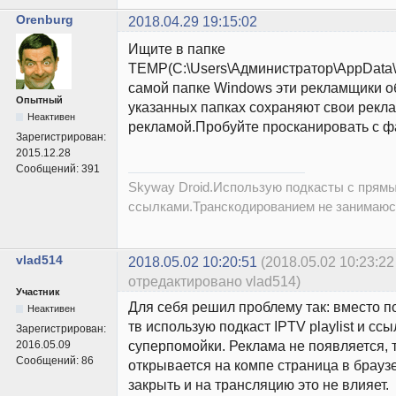
Orenburg
2018.04.29 19:15:02
Ищите в папке
TEMP(C:\Users\Администратор\AppData\L
самой папке Windows эти рекламщики о
Опытный
указанных папках сохраняют свои рекл
Неактивен
рекламой.Пробуйте просканировать с 
Зарегистрирован:
2015.12.28
Сообщений:
391
Skyway Droid.Использую подкасты с прям
ссылками.Транскодированием не занимаюс
vlad514
2018.05.02 10:20:51
(2018.05.02 10:23:22
отредактировано vlad514)
Участник
Для себя решил проблему так: вместо п
Неактивен
тв использую подкаст IPTV playlist и ссы
Зарегистрирован:
суперпомойки. Реклама не появляется, 
2016.05.09
Сообщений:
86
открывается на компе страница в брауз
закрыть и на трансляцию это не влияет.