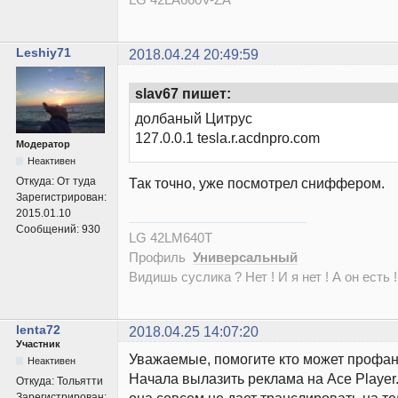
Leshiy71
2018.04.24 20:49:59
slav67 пишет:
долбаный Цитрус
127.0.0.1 tesla.r.acdnpro.com
Модератор
Неактивен
Так точно, уже посмотрел сниффером.
Откуда:
От туда
Зарегистрирован:
2015.01.10
Сообщений:
930
LG 42LM640T
Профиль
Универсальный
Видишь суслика ? Нет ! И я нет ! А он есть !
lenta72
2018.04.25 14:07:20
Участник
Уважаемые, помогите кто может профан
Неактивен
Начала вылазить реклама на Ace Player.
Откуда:
Тольятти
она совсем не дает транслировать на те
Зарегистрирован: