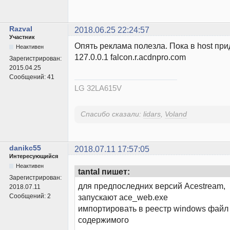
Razval
2018.06.25 22:24:57
Участник
Опять реклама полезла. Пока в host при
Неактивен
127.0.0.1 falcon.r.acdnpro.com
Зарегистрирован:
2015.04.25
Сообщений:
41
LG 32LA615V
Спасибо сказали:
lidars
,
Voland
danikc55
2018.07.11 17:57:05
Интересующийся
Неактивен
tantal пишет:
Зарегистрирован:
для предпоследних версий Acestream,
2018.07.11
Сообщений:
2
запускают ace_web.exe
импортировать в реестр windows файл .
содержимого