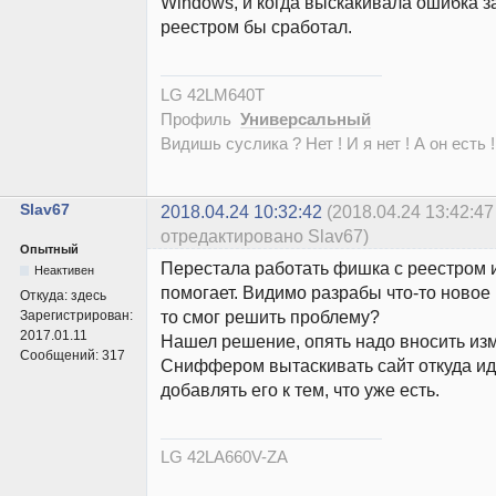
Windows, и когда выскакивала ошибка з
реестром бы сработал.
LG 42LM640T
Профиль
Универсальный
Видишь суслика ? Нет ! И я нет ! А он есть !
Slav67
2018.04.24 10:32:42
(2018.04.24 13:42:47
отредактировано Slav67)
Опытный
Перестала работать фишка с реестром и
Неактивен
помогает. Видимо разрабы что-то новое 
Откуда:
здесь
то смог решить проблему?
Зарегистрирован:
2017.01.11
Нашел решение, опять надо вносить изм
Сообщений:
317
Сниффером вытаскивать сайт откуда ид
добавлять его к тем, что уже есть.
LG 42LA660V-ZA