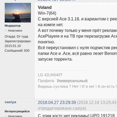
Voland
Win-7(64)
С версией Ace 3.1.16. и вариантом с р
на компе нет.
Модератор
А вот почему только у меня прёт рекла
Неактивен
AcePlayere и на ТВ при перезагрузке Ac
Откуда:
От туда
Зарегистрирован:
понятно.
2015.01.10
Всё переустановил с нуля подчистив ре
Сообщений:
930
папки Ace и .Ace, всё равно лезет Beno
запуске торрента.
LG 42LM640T
Профиль
Универсальный
Видишь суслика ? Нет ! И я нет ! А он есть !
casiya
2018.04.27 23:29:39
(2018.12.19 13:25:43
отредактировано casiya)
Интересующийся
С этим хостс нет рекламы! UPD 191218
Неактивен