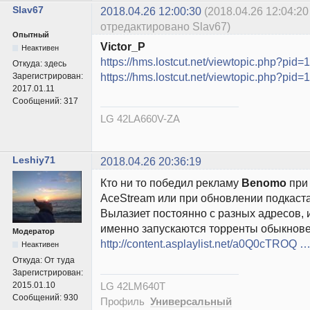
Slav67
2018.04.26 12:00:30
(2018.04.26 12:04:20
отредактировано Slav67)
Опытный
Victor_P
Неактивен
https://hms.lostcut.net/viewtopic.php?pi
Откуда:
здесь
https://hms.lostcut.net/viewtopic.php?pi
Зарегистрирован:
2017.01.11
Сообщений:
317
LG 42LA660V-ZA
Leshiy71
2018.04.26 20:36:19
Кто ни то победил рекламу
Benomo
при 
AceStream или при обновлении подкаста
Вылазиет постоянно с разных адресов, 
именно запускаются торренты обыкнове
Модератор
http://content.asplaylist.net/a0Q0cTROQ …
Неактивен
Откуда:
От туда
Зарегистрирован:
LG 42LM640T
2015.01.10
Сообщений:
930
Профиль
Универсальный