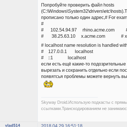
Попробуйте проверить файл hosts
(C:\Windows\System32\drivers\etc\hosts)
прописано только один адрес,# For exam
#
# 102.54.94.97 rhino.acme.com # s
# 38.25.63.10 x.acme.com # x cl
# localhost name resolution is handled with
# 127.0.0.1 localhost
# ::1 localhost
если есть ещё какие-то подозрительные
вырезать и сохранить отдельно если пос
появятсья проблемы можете вернуть вы
Skyway Droid.Использую подкасты с прям
ссылками.Транскодированием не занимаюс
vlad514
2018.04.29 16:51:18