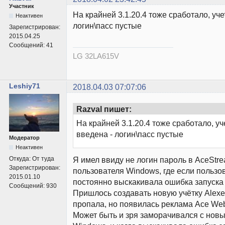
Участник
На крайней 3.1.20.4 тоже сработало, уче
Неактивен
логин\пасс пустые
Зарегистрирован:
2015.04.25
Сообщений:
41
LG 32LA615V
Leshiy71
2018.04.03 07:07:06
Razval пишет:
На крайней 3.1.20.4 тоже сработало, уч
введена - логин\пасс пустые
Модератор
Неактивен
Я имел ввиду не логин пароль в AceStre
Откуда:
От туда
Зарегистрирован:
пользователя Windows, где если пользо
2015.01.10
постоянно выскакивала ошибка запуска
Сообщений:
930
Пришлось создавать новую учётку Alexe
пропала, но появилась реклама Ace We
Может быть и зря заморачивался с нов