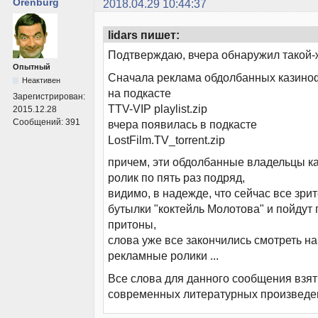
Orenburg
2018.04.29 10:44:37
lidars пишет:
Подтверждаю, вчера обнаружил такой-
Опытный
Сначала реклама обдолбанных казино
Неактивен
на подкасте
Зарегистрирован:
TTV-VIP playlist.zip
2015.12.28
Сообщений:
391
вчера появилась в подкасте
LostFilm.TV_torrent.zip
причем, эти обдолбанные владельцы к
ролик по пять раз подряд,
видимо, в надежде, что сейчас все зри
бутылки "коктейль Молотова" и пойдут 
притоны,
слова уже все закончились смотреть на
рекламные ролики ...
Все слова для данного сообщения взят
современных литературных произведени