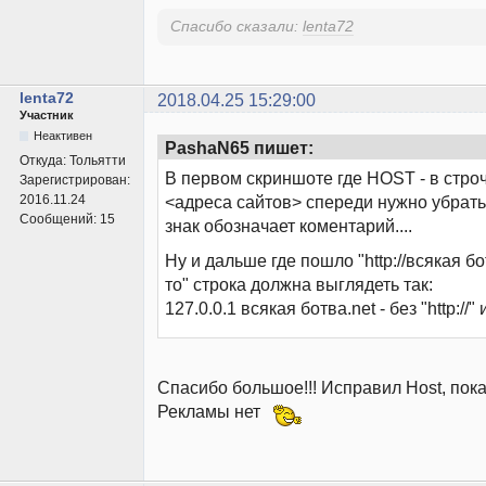
Спасибо сказали:
lenta72
lenta72
2018.04.25 15:29:00
Участник
Неактивен
PashaN65 пишет:
Откуда:
Тольятти
В первом скриншоте где HOST - в строчк
Зарегистрирован:
2016.11.24
<адреса сайтов> спереди нужно убрать 
Сообщений:
15
знак обозначает коментарий....
Ну и дальше где пошло "http://всякая бо
то" строка должна выглядеть так:
127.0.0.1 всякая ботва.net - без "http://" 
Спасибо большое!!! Исправил Host, пока
Рекламы нет