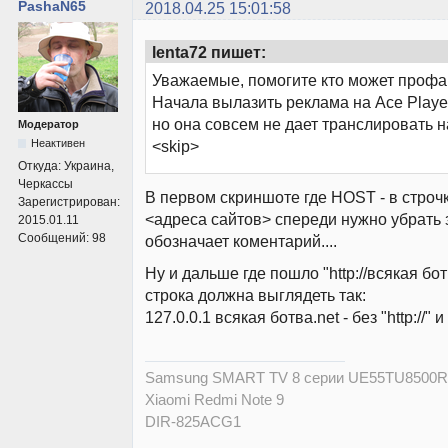
PashaN65
2018.04.25 15:01:58
lenta72 пишет:
Уважаемые, помогите кто может профа
Начала вылазить реклама на Ace Player
но она совсем не дает транслировать на
Модератор
Неактивен
<skip>
Откуда:
Украина,
Черкассы
В первом скриншоте где HOST - в строчка
Зарегистрирован:
<адреса сайтов> спереди нужно убрать з
2015.01.11
Сообщений:
98
обозначает коментарий....
Ну и дальше где пошло "http://всякая бот
строка должна выглядеть так:
127.0.0.1 всякая ботва.net - без "http://" и
Samsung SMART TV 8 серии UE55TU8500
Xiaomi Redmi Note 9
DIR-825ACG1