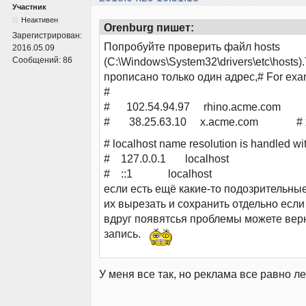
Участник
Неактивен
Orenburg пишет:
Зарегистрирован:
Попробуйте проверить файл hosts
2016.05.09
Сообщений:
86
(C:\Windows\System32\drivers\etc\hosts
прописано только один адрес,# For exa
#
# 102.54.94.97 rhino.acme.com # 
# 38.25.63.10 x.acme.com # x cl
# localhost name resolution is handled wit
# 127.0.0.1 localhost
# ::1 localhost
если есть ещё какие-то подозрительны
их вырезать и сохранить отдельно если
вдруг появятсья проблемы можете вер
запись.
У меня все так, но реклама все равно ле