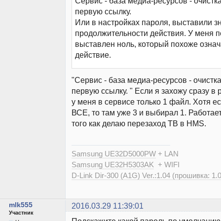
Сервис - база медиа-ресурсов - очистк
первую ссылку.
Или в настройках пароля, выставили з
продолжительности действия. У меня 
выставлен ноль, который похоже означ
действие.
"Сервис - база медиа-ресурсов - очистка
первую ссылку. " Если я захожу сразу в
у меня в сервисе только 1 файл. Хотя е
ВСЕ, то там уже 3 и выбирал 1. Работае
того как делаю перезаход ТВ в HMS.
Samsung UE32D5000PW
+ LAN
Samsung UE32H5303AK
+ WIFI
D-Link Dir-300 (A1G) Ver.:1.04 (прошивка: 1.
mlk555
2016.03.29 11:39:01
Участник