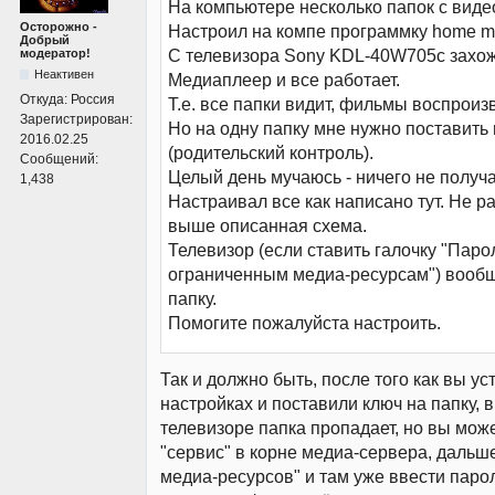
На компьютере несколько папок с вид
Осторожно -
Настроил на компе программку home me
Добрый
С телевизора Sony KDL-40W705c захо
модератор!
Неактивен
Медиаплеер и все работает.
Откуда:
Россия
Т.е. все папки видит, фильмы воспроиз
Зарегистрирован:
Но на одну папку мне нужно поставить
2016.02.25
(родительский контроль).
Сообщений:
Целый день мучаюсь - ничего не получа
1,438
Настраивал все как написано тут. Не р
выше описанная схема.
Телевизор (если ставить галочку "Паро
ограниченным медиа-ресурсам") вообщ
папку.
Помогите пожалуйста настроить.
Так и должно быть, после того как вы у
настройках и поставили ключ на папку, 
телевизоре папка пропадает, но вы може
"сервис" в корне медиа-сервера, дальше
медиа-ресурсов" и там уже ввести паро