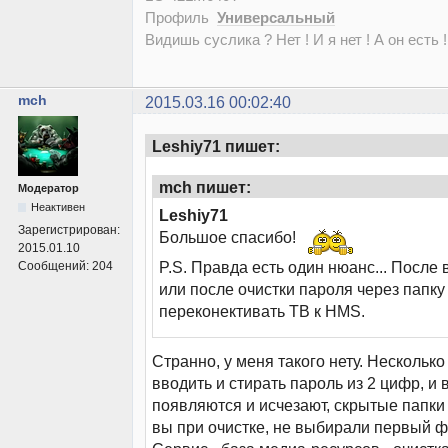
Профиль
Универсальный
Видишь суслика ? Нет ! И я нет ! А он есть !
mch
2015.03.16 00:02:40
Leshiy71 пишет:
mch пишет:
Модератор
Неактивен
Leshiy71
Зарегистрирован:
Большое спасибо!
2015.01.10
P.S. Правда есть один нюанс... После
Сообщений:
204
или после очистки пароля через папк
переконективать ТВ к HMS.
Странно, у меня такого нету. Нескольк
вводить и стирать пароль из 2 цифр, и 
появляются и исчезают, скрытые папки
вы при очистке, не выбирали первый фа