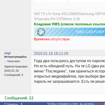
WD TV LS+Sony KDLS5600/Samsung UEF54
3/Yamaha RX-V379/hms 2.33
Кладовая HMS (список полезных ссылок
Временно отсутствую
ntgl
2020.01.18 18:11:29
Интересующийся
Года два пользуюсь доступом по паролю,
Неактивен
Но есть обходной путь. На тв LG (два ра
Зарегистрирован:
меню "Последнее", там храниться исто
2020.01.18
Сообщений:
5
открытых медиафайлов, при выборе фил
пароль не запрашивается. Есть ли реш
Сообщений: 22
Чтобы отправить ответ, вы должны
войти
и
Страницы
1