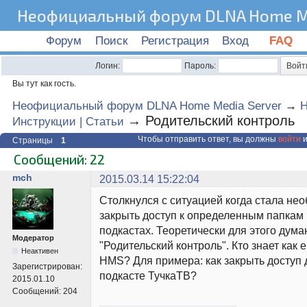
Неофициальный форум DLNA Home Me
Форум
Поиск
Регистрация
Вход
FAQ
Логин:
Пароль:
Вы тут как гость.
Неофициальный форум DLNA Home Media Server
→
→
Родительский контроль
Инструкции | Статьи
Чтобы отправить ответ, вы должны
войти
и
Страницы
1
Сообщений: 22
mch
2015.03.14 15:22:04
Столкнулся с ситуацией когда стала не
закрыть доступ к определенным папкам
подкастах. Теоретически для этого дум
Модератор
"Родительский контроль". Кто знает как 
Неактивен
HMS? Для примера: как закрыть доступ д
Зарегистрирован:
подкасте ТучкаТВ?
2015.01.10
Сообщений:
204