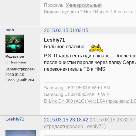
Профиль
Универсальный
Видишь суслика ? Нет ! И я нет ! А он есть !
mch
2015.03.15 01:03:15
Leshiy71
Большое спасибо!
P.S. Правда есть один нюанс... После в
Модератор
после очистки пароля через папку Серв
Неактивен
переконективать ТВ к HMS.
Зарегистрирован:
2015.01.10
Сообщений:
204
Samsung UE32D5000PW
+ LAN
Samsung UE32H5303AK
+ WIFI
D-Link Dir-300 (A1G) Ver.:1.04 (прошивка: 1.
Leshiy71
2015.03.15 23:18:42
(2015.03.15 23:32:37
отредактировано Leshiy71)