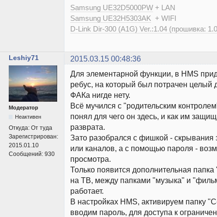
Samsung UE32D5000PW
+ LAN
Samsung UE32H5303AK
+ WIFI
D-Link Dir-300 (A1G) Ver.:1.04 (прошивка: 1.
Leshiy71
2015.03.15 00:48:36
Для элементарной функции, в HMS при
ребус, на который был потрачен целый де
ФАКа нигде нету.
Всё мучился с "родительским контролем",
Модератор
понял для чего он здесь, и как им защищ
Неактивен
разврата.
Откуда:
От туда
Зарегистрирован:
Зато разобрался с фишкой - скрывания 
2015.01.10
или каналов, а с помощью пароля - воз
Сообщений:
930
просмотра.
Только появится дополнительная папка
на ТВ, между папками "музыка" и "фильм
работает.
В настройках HMS, активируем папку "С
вводим пароль, для доступа к ограниче