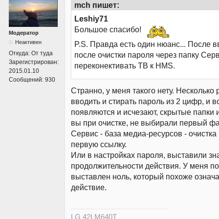
mch пишет:
Leshiy71
Большое спасибо!
Модератор
Неактивен
P.S. Правда есть один нюанс... После 
Откуда:
От туда
после очистки пароля через папку Сер
Зарегистрирован:
переконективать ТВ к HMS.
2015.01.10
Сообщений:
930
Странно, у меня такого нету. Несколько
вводить и стирать пароль из 2 цифр, и 
появляются и исчезают, скрытые папки 
вы при очистке, не выбирали первый фай
Сервис - база медиа-ресурсов - очистка
первую ссылку.
Или в настройках пароля, выставили зн
продолжительности действия. У меня п
выставлен ноль, который похоже означ
действие.
LG 42LM640T