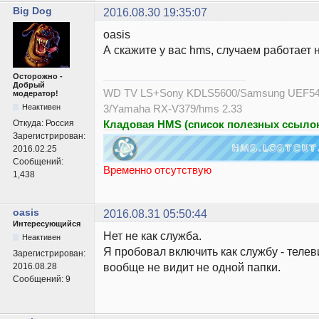
Big Dog
2016.08.30 19:35:07
oasis
А скажите у вас hms, случаем работает 
Осторожно -
Добрый
WD TV LS+Sony KDLS5600/Samsung UEF54
модератор!
Неактивен
3/Yamaha RX-V379/hms 2.33
Откуда:
Россия
Кладовая HMS (список полезных ссылок
Зарегистрирован:
2016.02.25
Сообщений:
Временно отсутствую
1,438
oasis
2016.08.31 05:50:44
Интересующийся
Нет не как служба.
Неактивен
Я пробовал включить как службу - телев
Зарегистрирован:
вообще не видит не одной папки.
2016.08.28
Сообщений:
9