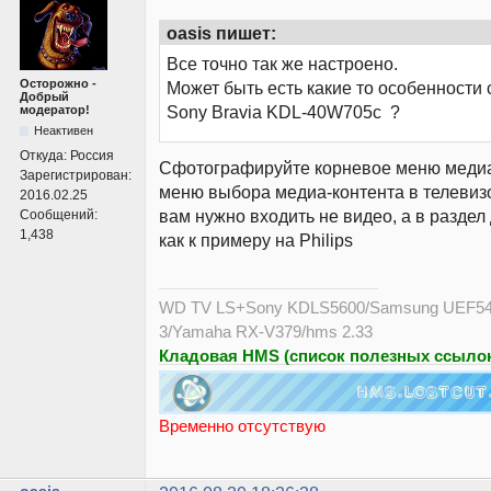
oasis пишет:
Все точно так же настроено.
Осторожно -
Может быть есть какие то особенности 
Добрый
Sony Bravia KDL-40W705c ?
модератор!
Неактивен
Откуда:
Россия
Сфотографируйте корневое меню медиа
Зарегистрирован:
меню выбора медиа-контента в телевиз
2016.02.25
вам нужно входить не видео, а в раздел
Сообщений:
1,438
как к примеру на Philips
WD TV LS+Sony KDLS5600/Samsung UEF54
3/Yamaha RX-V379/hms 2.33
Кладовая HMS (список полезных ссылок
Временно отсутствую