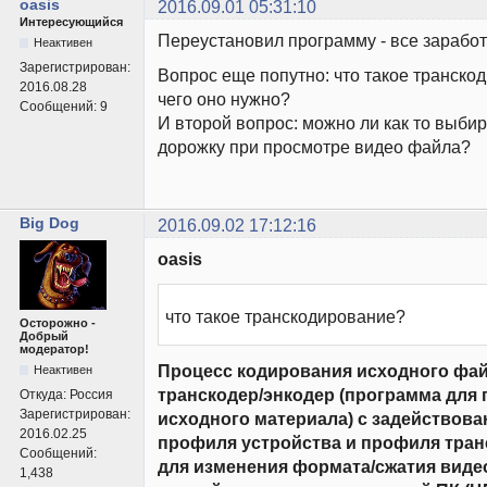
oasis
2016.09.01 05:31:10
Интересующийся
Переустановил программу - все заработ
Неактивен
Зарегистрирован:
Вопрос еще попутно: что такое транско
2016.08.28
чего оно нужно?
Сообщений:
9
И второй вопрос: можно ли как то выби
дорожку при просмотре видео файла?
Big Dog
2016.09.02 17:12:16
oasis
что такое транскодирование?
Осторожно -
Добрый
модератор!
Процесс кодирования исходного фай
Неактивен
транскодер/энкодер (программа для
Откуда:
Россия
Зарегистрирован:
исходного материала) с задействова
2016.02.25
профиля устройства и профиля тран
Сообщений:
для изменения формата/сжатия виде
1,438