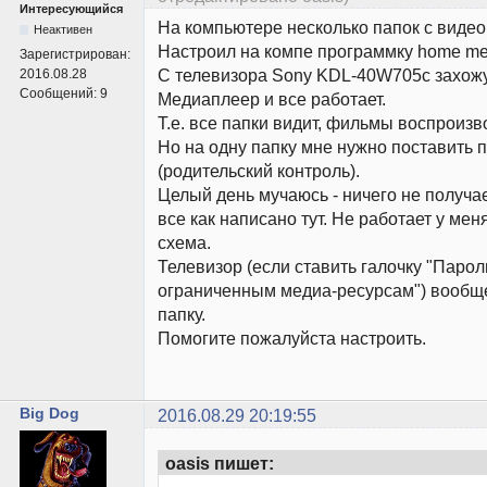
Интересующийся
На компьютере несколько папок с виде
Неактивен
Настроил на компе программку home med
Зарегистрирован:
С телевизора Sony KDL-40W705c захож
2016.08.28
Сообщений:
9
Медиаплеер и все работает.
Т.е. все папки видит, фильмы воспроизв
Но на одну папку мне нужно поставить 
(родительский контроль).
Целый день мучаюсь - ничего не получа
все как написано тут. Не работает у ме
схема.
Телевизор (если ставить галочку "Парол
ограниченным медиа-ресурсам") вообще
папку.
Помогите пожалуйста настроить.
Big Dog
2016.08.29 20:19:55
oasis пишет: