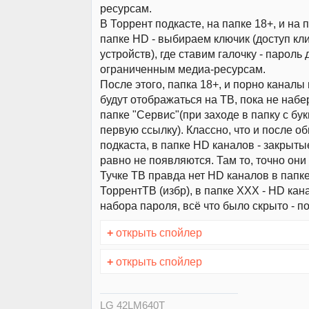
ресурсам.
В Торрент подкасте, на папке 18+, и на 
папке HD - выбираем ключик (доступ кл
устройств), где ставим галочку - пароль 
ограниченным медиа-ресурсам.
После этого, папка 18+, и порно каналы 
будут отображаться на ТВ, пока не наб
папке "Сервис"(при заходе в папку с бу
первую ссылку). Классно, что и после о
подкаста, в папке HD каналов - закрыты
равно не появляются. Там то, точно они 
Тучке ТВ правда нет HD каналов в папке
ТоррентТВ (избр), в папке XXX - HD кан
набора пароля, всё что было скрыто - п
+
открыть спойлер
+
открыть спойлер
LG 42LM640T