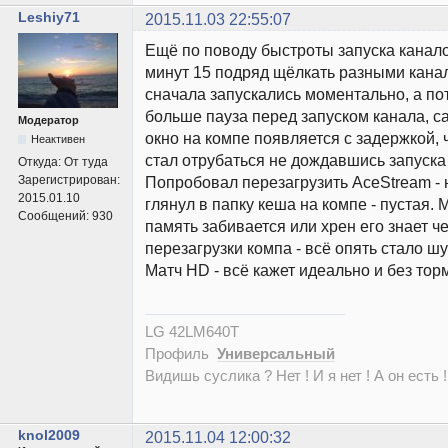
Leshiy71
2015.11.03 22:55:07
Ещё по поводу быстроты запуска канало
минут 15 подряд щёлкать разными канал
сначала запускались моментально, а по
больше пауза перед запуском канала, 
Модератор
окно на компе появляется с задержкой, 
Неактивен
стал отрубаться не дождавшись запуска
Откуда:
От туда
Зарегистрирован:
Попробовал перезагрузить AceStream - 
2015.01.10
глянул в папку кеша на компе - пустая.
Сообщений:
930
память забивается или хрен его знает че
перезагрузки компа - всё опять стало ш
Матч HD - всё кажет идеально и без тор
LG 42LM640T
Профиль
Универсальный
Видишь суслика ? Нет ! И я нет ! А он есть !
knol2009
2015.11.04 12:00:32