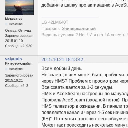
добавил в шапку про активацию в AceSt
Модератор
LG 42LM640T
Неактивен
Профиль
Универсальный
Откуда:
От туда
Видишь суслика ? Нет ! И я нет ! А он есть !
Зарегистрирован:
2015.01.10
Сообщений:
930
valyunin
2015.10.21 18:13:42
Интересующийся
Всем добрый день.
Неактивен
Не знаете, в чем может быть проблема 
Зарегистрирован:
через HMS? Проблем с просмотром через
2015.10.21
Сообщений:
2
Все схватывается за 1-2 секунды.
HMS и AceStream настроены по мануалу
Профиль AceStream (входной поток). Пр
HMS телевизор в ожидании. В панели т
появляется канал и через 4-5 сек начин
(КБ)". Потом ни с того ни с сего обнуляет
Может так происходить несколько минут