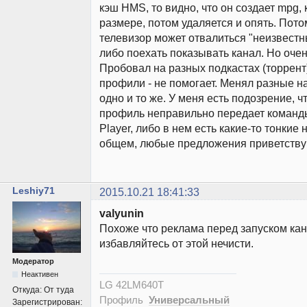
кэш HMS, то видно, что он создает mpg, 
размере, потом удаляется и опять. Пото
телевизор может отвалиться "неизвестн
либо поехать показывать канал. Но очен
Пробовал на разных подкастах (торрент
профили - не помогает. Менял разные н
одно и то же. У меня есть подозрение, 
профиль неправильно передает команд
Player, либо в нем есть какие-то тонкие 
общем, любые предложения приветствуют
Leshiy71
2015.10.21 18:41:33
valyunin
Похоже что реклама перед запуском кан
избавляйтесь от этой нечисти.
Модератор
Неактивен
LG 42LM640T
Откуда:
От туда
Профиль
Универсальный
Зарегистрирован: