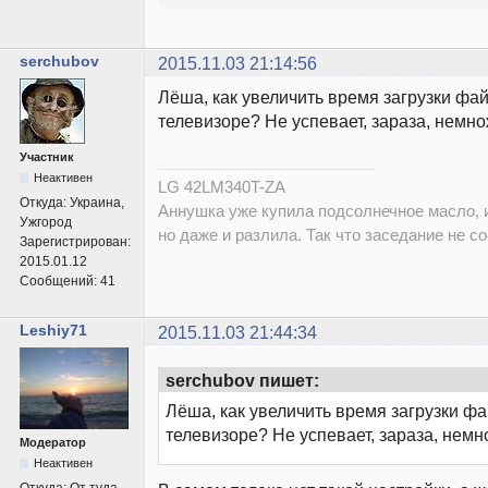
serchubov
2015.11.03 21:14:56
Лёша, как увеличить время загрузки фа
телевизоре? Не успевает, зараза, немно
Участник
Неактивен
LG 42LM340T-ZA
Откуда:
Украина,
Аннушка уже купила подсолнечное масло, и
Ужгород
но даже и разлила. Так что заседание не со
Зарегистрирован:
2015.01.12
Сообщений:
41
Leshiy71
2015.11.03 21:44:34
serchubov пишет:
Лёша, как увеличить время загрузки фа
телевизоре? Не успевает, зараза, немн
Модератор
Неактивен
Откуда:
От туда