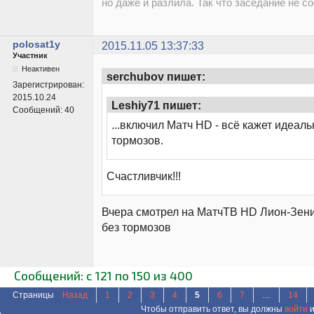
но даже и разлила. Так что заседание не со
polosat1y
2015.11.05 13:37:33
Участник
Неактивен
serchubov пишет:
Зарегистрирован:
2015.10.24
Leshiy71 пишет:
Сообщений:
40
...включил Матч HD - всё кажет идеаль
тормозов.
Счастливчик!!!
Вчера смотрел на МатчТВ HD Лион-Зени
без тормозов
Сообщений: с 121 по 150 из 400
Страницы
Назад
1
2
3
4
5
6
7
…
14
Чтобы отправить ответ, вы должны
войти
и