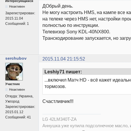
Интересующийся
ДОбрый день.
Неактивен
Не могу настроить HMS, на кампе все к
Зарегистрирован:
на телеке через HMS нет, настройки пр
2015.11.04
Сообщений:
1
полностью по инструкции.
Телевизор Sony KDL-40NX800.
Транскодирование запускается, но загруз
serchubov
2015.11.04 21:15:52
Leshiy71 пишет:
...включил Матч HD - всё кажет идеальн
Участник
тормозов.
Неактивен
Откуда:
Украина,
Счастливчик!!!
Ужгород
Зарегистрирован:
2015.01.12
Сообщений:
41
LG 42LM340T-ZA
Аннушка уже купила подсолнечное масло, и