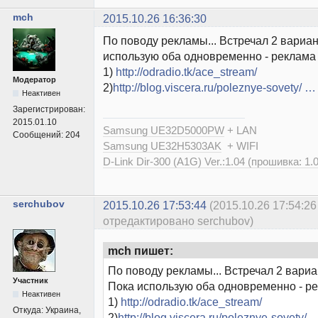
mch
2015.10.26 16:36:30
По поводу рекламы... Встречал 2 вариа
использую оба одновременно - реклама 
1)
http://odradio.tk/ace_stream/
Модератор
2)
http://blog.viscera.ru/poleznye-sovety/ 
Неактивен
Зарегистрирован:
2015.01.10
Samsung UE32D5000PW
+ LAN
Сообщений:
204
Samsung UE32H5303AK
+ WIFI
D-Link Dir-300 (A1G) Ver.:1.04 (прошивка: 1.
serchubov
2015.10.26 17:53:44
(2015.10.26 17:54:26
отредактировано serchubov)
mch пишет:
По поводу рекламы... Встречал 2 вари
Участник
Пока использую оба одновременно - ре
Неактивен
1)
http://odradio.tk/ace_stream/
Откуда:
Украина,
2)
http://blog.viscera.ru/poleznye-sovety/