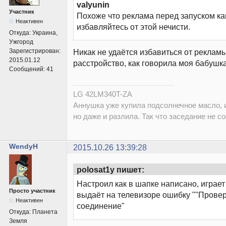
valyunin
Участник
Похоже что реклама перед запуском ка
Неактивен
избавляйтесь от этой нечисти.
Откуда:
Украина,
Ужгород
Зарегистрирован:
Никак не удаётся избавиться от реклам
2015.01.12
расстройство, как говорила моя бабушка.(
Сообщений:
41
LG 42LM340T-ZA
Аннушка уже купила подсолнечное масло, и
но даже и разлила. Так что заседание не со
WendyH
2015.10.26 13:39:28
polosat1y пишет:
Настроил как в шапке написано, играет
Просто участник
выдаёт на телевизоре ошибку ""Провер
Неактивен
соединение"
Откуда:
Планета
Земля