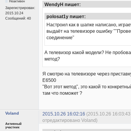
Неактивен
WendyH пишет:
Зарегистрирован:
2015.10.24
polosat1y пишет:
Сообщений:
40
Настроил как в шапке написано, играе
выдаёт на телевизоре ошибку ""Прове
соединение"
А телевизор какой модели? Не пробов
метод?
Я смотрю на телевизоре через пристав
E6500
"Вот этот метод", это какой то конкретн
там что поможет ?
Voland
2015.10.26 16:02:16
(2015.10.26 16:03:43
отредактировано Voland)
Активный
участник