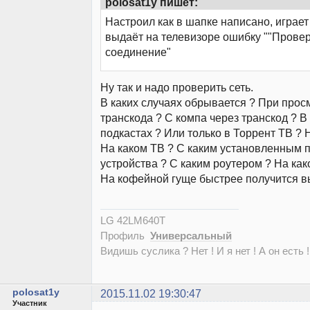
polosat1y пишет:
Настроил как в шапке написано, играет
выдаёт на телевизоре ошибку ""Провер
соединение"
Ну так и надо проверить сеть.
В каких случаях обрывается ? При прос
транскода ? С компа через транскод ? В
подкастах ? Или только в Торрент ТВ ? 
На каком ТВ ? С каким установленным
устройства ? С каким роутером ? На как
На кофейной гуще быстрее получится в
LG 42LM640T
Профиль
Универсальный
Видишь суслика ? Нет ! И я нет ! А он есть !
polosat1y
2015.11.02 19:30:47
Участник