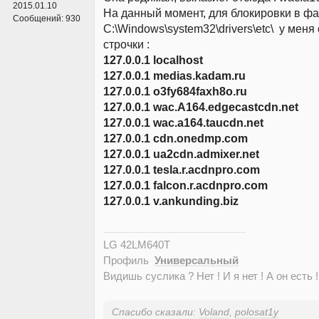
2015.01.10
На данный момент, для блокировки в фа
Сообщений:
930
С:\Windows\system32\drivers\etc\ у мен
строчки :
127.0.0.1 localhost
127.0.0.1 medias.kadam.ru
127.0.0.1 o3fy684faxh8o.ru
127.0.0.1 wac.A164.edgecastcdn.net
127.0.0.1 wac.a164.taucdn.net
127.0.0.1 cdn.onedmp.com
127.0.0.1 ua2cdn.admixer.net
127.0.0.1 tesla.r.acdnpro.com
127.0.0.1 falcon.r.acdnpro.com
127.0.0.1 v.ankunding.biz
LG 42LM640T
Профиль
Универсальный
Видишь суслика ? Нет ! И я нет ! А он есть !
Спасибо сказали:
Voland
,
polosat1y