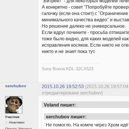
"Битрейт" - для некоторых моделей тел
А конкретно - совет "Попробуйте провер
галочку (если она стоит) с "Ограничени
минимального качества видео" и выстави
Но решение далеко не универсальное.
Если вдруг почините - просьба отпишите
тоже было видно, для каких моделей ка
исправления косяков. Если никто не отв
никто и не знает пока тут.
Sony Bravia KDL-32CX523
serchubov
2015.10.26 19:52:53
(2015.10.26 19:57:04
отредактировано serchubov)
Voland пишет:
serchubov пишет:
Участник
Неактивен
Не помогло. На компе через Хром идёт