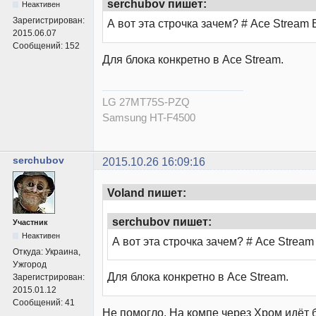
serchubov пишет:
Неактивен
Зарегистрирован:
А вот эта строчка зачем? # Ace Stream 
2015.06.07
Сообщений:
152
Для блока конкретно в Ace Stream.
LG 27MT75S-PZQ
Samsung HT-F4500
serchubov
2015.10.26 16:09:16
Voland пишет:
serchubov пишет:
Участник
Неактивен
А вот эта строчка зачем? # Ace Stream
Откуда:
Украина,
Ужгород
Для блока конкретно в Ace Stream.
Зарегистрирован:
2015.01.12
Сообщений:
41
Не помогло. На компе через Хром идёт 