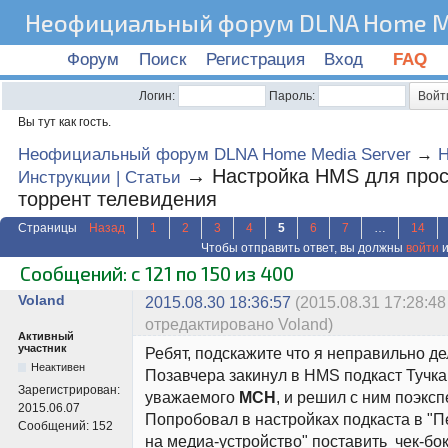
Неофициальный форум DLNA Home Me
Форум
Поиск
Регистрация
Вход
FAQ
Логин:
Пароль:
Вы тут как гость.
Неофициальный форум DLNA Home Media Server
→
→
Настройка HMS для про
Инструкции | Статьи
торрент телевидения
Страницы
Назад
1
2
3
4
5
6
7
…
14
Чтобы отправить ответ, вы должны
войти
и
Сообщений: с 121 по 150 из 400
Voland
2015.08.30 18:36:57
(2015.08.31 17:28:48
отредактировано Voland)
Активный
участник
Ребят, подскажите что я неправильно д
Неактивен
Позавчера закинул в HMS подкаст Тучка
Зарегистрирован:
уважаемого
MCH
, и решил с ним поэкс
2015.06.07
Попробовал в настройках подкаста в "
Сообщений:
152
на медиа-устройство" поставить чек-бок