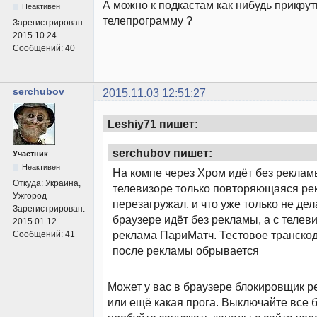
А можно к подкастам как нибудь прикрут
Неактивен
телепрограмму ?
Зарегистрирован:
2015.10.24
Сообщений:
40
serchubov
2015.11.03 12:51:27
Leshiy71 пишет:
serchubov пишет:
Участник
Неактивен
На компе через Хром идёт без рекламы
Откуда:
Украина,
телевизоре только повторяющаяся ре
Ужгород
перезагружал, и что уже только не дела
Зарегистрирован:
браузере идёт без рекламы, а с телев
2015.01.12
реклама ПариМатч. Тестовое транско
Сообщений:
41
после рекламы обрывается
Может у вас в браузере блокировщик р
или ещё какая прога. Выключайте все 