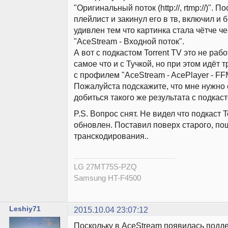
"Оригинальный поток (http://, rtmp://)". П
плейлист и закинул его в тв, включил и 
удивлен тем что картинка стала чётче 
"AceStream - Входной поток".
А вот с подкастом Torrent TV это не раб
самое что и с Тучкой, но при этом идёт
с профилем "AceStream - AcePlayer - F
Пожалуйста подскажите, что мне нужно 
добиться такого же результата с подкаст
P.S. Вопрос снят. Не видел что подкаст T
обновлен. Поставил поверх старого, по
транскодирования..
LG 27MT75S-PZQ
Samsung HT-F4500
Leshiy71
2015.10.04 23:07:12
Поскольку в AceStream появилась подд