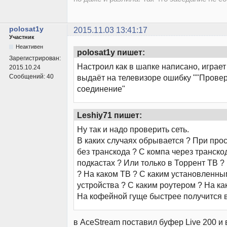
polosat1y
2015.11.03 13:41:17
Участник
Неактивен
polosat1y пишет:
Зарегистрирован:
Настроил как в шапке написано, играет
2015.10.24
Сообщений:
40
выдаёт на телевизоре ошибку ""Провер
соединение"
Leshiy71 пишет:
Ну так и надо проверить сеть.
В каких случаях обрывается ? При про
без транскода ? С компа через транско
подкастах ? Или только в Торрент ТВ ?
? На каком ТВ ? С каким установленн
устройства ? С каким роутером ? На ка
На кофейной гуще быстрее получится 
в AceStream поставил буфер Live 200 и