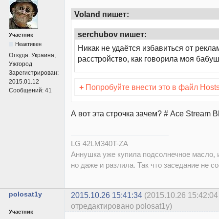
Voland пишет:
serchubov пишет:
Участник
Неактивен
Никак не удаётся избавиться от рекла
Откуда:
Украина,
расстройство, как говорила моя бабушка
Ужгород
Зарегистрирован:
2015.01.12
+
Попробуйте внести это в файл Hosts
Сообщений:
41
А вот эта строчка зачем? # Ace Stream B
LG 42LM340T-ZA
Аннушка уже купила подсолнечное масло, и
но даже и разлила. Так что заседание не со
polosat1y
2015.10.26 15:41:34
(2015.10.26 15:42:04
отредактировано polosat1y)
Участник