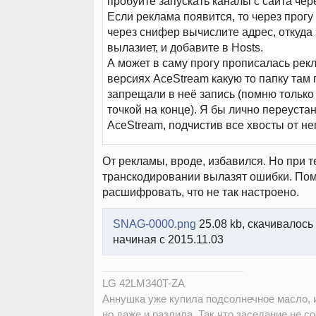
пробуйте запускать каналы с сайта чере
Если реклама появится, то через прог
через снифер вычислите адрес, откуда 
вылазиет, и добавите в Hosts.
А может в саму прогу прописалась рек
версиях AceStream какую то папку там
запрещали в неё запись (помню только 
точкой на конце). Я бы лично переуста
AceStream, подчистив все хвосты от не
От рекламы, вроде, избавился. Но при 
транскодировании вылазят ошибки. Пом
расшифровать, что не так настроено.
SNAG-0000.png
25.08 kb, скачивалось 
начиная с 2015.11.03
LG 42LM340T-ZA
Аннушка уже купила подсолнечное масло, и
но даже и разлила. Так что заседание не со