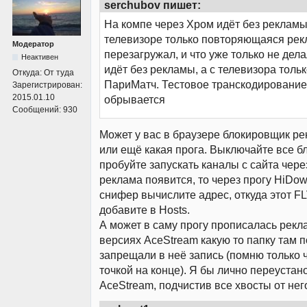
serchubov пишет:
На компе через Хром идёт без рекламы,
телевизоре только повторяющаяся рек
Модератор
перезагружал, и что уже только не дела
Неактивен
идёт без рекламы, а с телевизора толь
Откуда:
От туда
ПариМатч. Тестовое транскодирование
Зарегистрирован:
2015.01.10
обрывается
Сообщений:
930
Может у вас в браузере блокировщик ре
или ещё какая прога. Выключайте все б
пробуйте запускать каналы с сайта чере
реклама появится, то через прогу HiDow
снифер вычислите адрес, откуда этот FL
добавите в Hosts.
А может в саму прогу прописалась рекл
версиях AceStream какую то папку там 
запрещали в неё запись (помню только 
точкой на конце). Я бы лично переустан
AceStream, подчистив все хвосты от нег