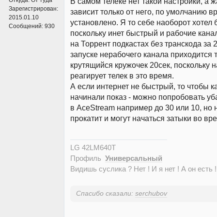
В самом телеке нет такой настройки, а ж
Зарегистрирован:
зависит только от него, по умолчанию в
2015.01.10
установлено. Я то себе наоборот хотел 
Сообщений:
930
поскольку инет быстрый и рабочие кана
на Торрент подкастах без транскода за 2
запуске нерабочего канала приходится т
крутящийся кружочек 20сек, поскольку н
реагирует телек в это время.
А если интернет не быстрый, то чтобы 
начинали показ - можно попробовать уб
в AceStream например до 30 или 10, но 
прокатит и могут начаться затыки во вр
LG 42LM640T
Профиль
Универсальный
Видишь суслика ? Нет ! И я нет ! А он есть !
Спасибо сказали:
serchubov