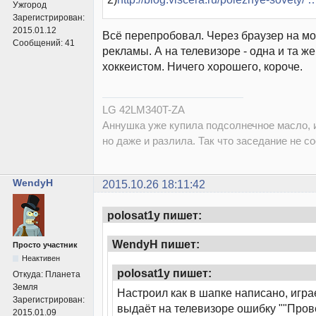
Ужгород
Зарегистрирован:
2015.01.12
Всё перепробовал. Через браузер на мо
Сообщений:
41
рекламы. А на телевизоре - одна и та ж
хоккеистом. Ничего хорошего, короче.
LG 42LM340T-ZA
Аннушка уже купила подсолнечное масло, и
но даже и разлила. Так что заседание не со
WendyH
2015.10.26 18:11:42
polosat1y пишет:
WendyH пишет:
Просто участник
Неактивен
polosat1y пишет:
Откуда:
Планета
Земля
Настроил как в шапке написано, играе
Зарегистрирован:
выдаёт на телевизоре ошибку ""Пров
2015.01.09