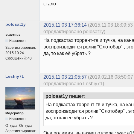
стало
polosat1y
2015.11.03 17:36:14
(2015.11.03 18:09:53
отредактировано polosat1y)
Участник
На подкастах торрент-тв и тучка, на кан
Неактивен
воспроизводится ролик "Слотобар" , это
Зарегистрирован:
да, то как её убрать ?
2015.10.24
Сообщений:
40
Leshiy71
2015.11.03 21:05:57
(2019.02.16 08:50:07
отредактировано Leshiy71)
polosat1y пишет:
На подкастах торрент-тв и тучка, на ка
воспроизводится ролик "Слотобар" , эт
Модератор
да, то как её убрать ?
Неактивен
Откуда:
От туда
Зарегистрирован:
Она родимая, вылазиет отсюда : wac.a16