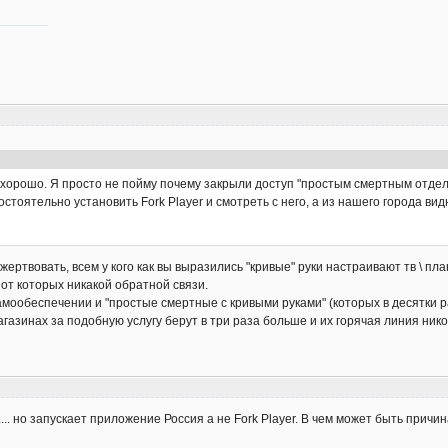
 хорошо. Я просто не пойму почему закрыли доступ "простым смертным отдель
стоятельно установить Fork Player и смотреть с него, а из нашего города вид
жертвовать, всем у кого как вы выразились "кривые" руки настраивают тв \ п
 от которых никакой обратной связи.
амообеспечении и "простые смертные с кривыми руками" (которых в десятки 
агазинах за подобную услугу берут в три раза больше и их горячая линия никогд
... но запускает приложение Россия а не Fork Player. В чем может быть причи