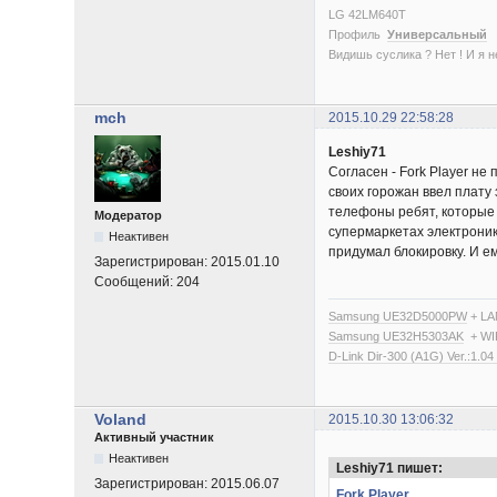
LG 42LM640T
Профиль
Универсальный
Видишь суслика ? Нет ! И я нет
mch
2015.10.29 22:58:28
Leshiy71
Согласен - Fork Player не
своих горожан ввел плату 
телефоны ребят, которые з
Модератор
супермаркетах электроники
Неактивен
придумал блокировку. И е
Зарегистрирован:
2015.01.10
Сообщений:
204
Samsung UE32D5000PW
+ LA
Samsung UE32H5303AK
+ WI
D-Link Dir-300 (A1G) Ver.:1.04
Voland
2015.10.30 13:06:32
Активный участник
Неактивен
Leshiy71 пишет:
Зарегистрирован:
2015.06.07
Fork Player