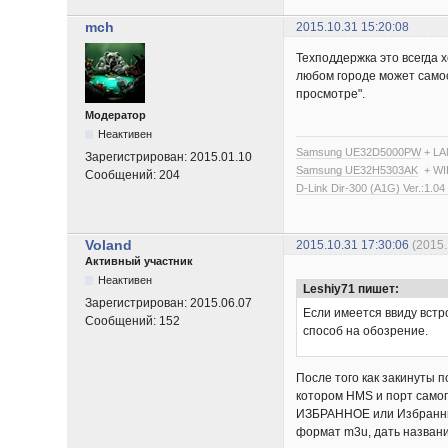
mch
2015.10.31 15:20:08
Техподдержка это всегда 
любом городе может самост
просмотре".
Модератор
Неактивен
Samsung UE32D5000PW
+ LA
Зарегистрирован:
2015.01.10
Samsung UE32H5303AK
+ WI
Сообщений:
204
D-Link Dir-300 (A1G) Ver.:1.04
Voland
2015.10.31 17:30:06
(2015
Активный участник
Неактивен
Leshiy71 пишет:
Зарегистрирован:
2015.06.07
Если имеется ввиду встро
Сообщений:
152
способ на обозрение.
После того как закинуты 
котором HMS и порт самого
ИЗБРАННОЕ или Избранные,
формат m3u, дать назван