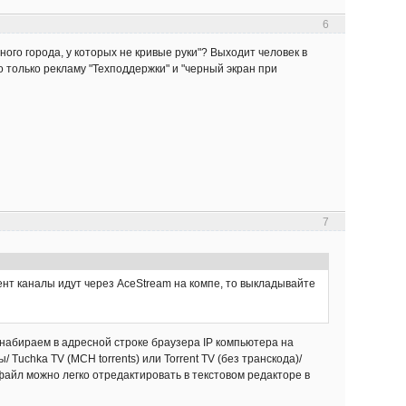
6
ого города, у которых не кривые руки"? Выходит человек в
о только рекламу "Техподдержки" и "черный экран при
7
ррент каналы идут через AceStream на компе, то выкладывайте
 набираем в адресной строке браузера IP компьютера на
Tuchka TV (MCH torrents) или Torrent TV (без транскода)/
айл можно легко отредактировать в текстовом редакторе в