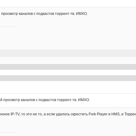
 просмотр каналов с подкастов торрент-тв. ИМХО.
й просмотр каналов с подкастов торрент-тв. ИМХО.
нное IP-TV, то это не то, а если удалось скрестить Fork Player и HMS, и Тор