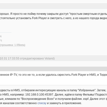
хорошо. Я просто не пойму почему закрыли доступ "простым смертным отдельн
оятельно установить Fork Player и смотреть с него, а из нашего города видн
N
FI
 (прошивка: 1.05beta)
.10.31 17:33:55 отредактировано Voland)
енное IP-TV, то это не то, а если удалось скрестить Fork Player и HMS, и То
подкасты в HMS, отбираем интересующие каналы в папку "Избранные". Затем,
 HMS, например: 192.168.0.100:45397. Далее, идём в папку Фильмы/ Подкасты/ 
 кликаем по "Воспроизведение Всех" и получаем файлик .xspf. Далее этот ф
ия каналам соответственно
списку
и закинуть в приложение.