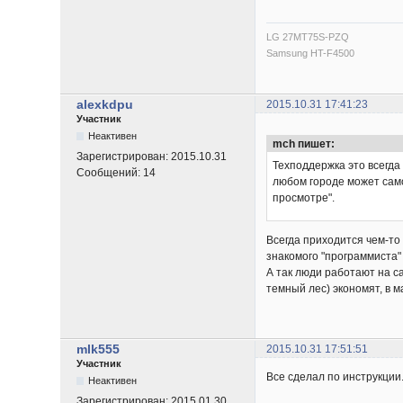
LG 27MT75S-PZQ
Samsung HT-F4500
alexkdpu
2015.10.31 17:41:23
Участник
Неактивен
mch пишет:
Зарегистрирован:
2015.10.31
Техподдержка это всегда
Сообщений:
14
любом городе может само
просмотре".
Всегда приходится чем-то 
знакомого "программиста"
А так люди работают на с
темный лес) экономят, в м
mlk555
2015.10.31 17:51:51
Участник
Все сделал по инструкции.
Неактивен
Зарегистрирован:
2015.01.30