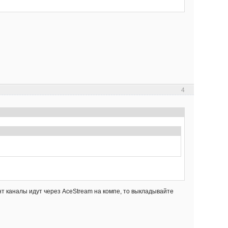
4
рент каналы идут через AceStream на компе, то выкладывайте