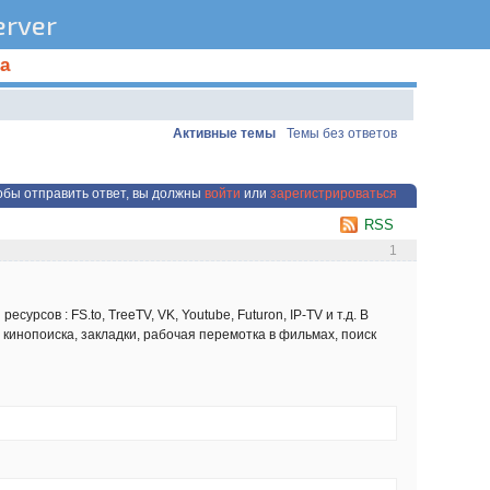
rver
а
Активные темы
Темы без ответов
обы отправить ответ, вы должны
войти
или
зарегистрироваться
RSS
1
рсов : FS.to, TreeTV, VK, Youtube, Futuron, IP-TV и т.д. В
кинопоиска, закладки, рабочая перемотка в фильмах, поиск