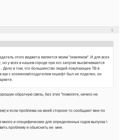
5
создатель этого виджета является моим "земляком". И для всех
, но у всех в нашем городе при его запуске высвечиваются
... Дело в том, что большинство людей покупающее ТВ в
так как с хозяином/создателем гешефт был не поделен, он
аркете.
орошую обратную связь, без этих "помогите, ничего не
сем) и если проблема на моей стороне то сообщают мне по
в много и специфические для определенных годов выпуска \
вить проблему и обьяснить ее мне.