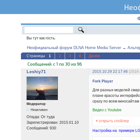
Нео
Вы тут как гость.
Неофициальный форум DLNA Home Media Server
→
Альте
Страницы
1
2
3
4
Далее
Сообщений: с 1 по 30 из 96
Leshiy71
2015.10.29 22:17:46
(2016
Fork Player
Для разных моделей смарт-
плане красоты интерфейса
сразу по всем киносайтам и
Модератор
Видео с Youtube
Неактивен
Откуда:
От туда
+
открыть спойлер
Зарегистрирован:
2015.01.10
Сообщений:
930
Настройка на примере L