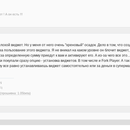
 ! А он есть !!!
 плохой виджет. Но у меня от него очень "хреновый" осадок. Дело в том, что с
за пользование этого виджета. Я не вникал на каком уровне он блочит виджет,
а определенную сумму приедут к вам и активируют его. А из-за чего все это.
 покупали сразу опцию - установка виджетов. В том числе и Fork Player. А т
му все равно устанавливаешь виджет самостоятельно или за деньги в суперма
N
FI
 (прошивка: 1.05beta)