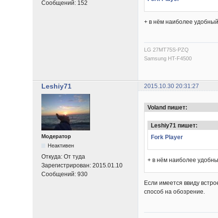
Сообщений:
152
+ в нём наиболее удобный
LG 27MT75S-PZQ
Samsung HT-F4500
Leshiy71
2015.10.30 20:31:27
Voland пишет:
Leshiy71 пишет:
Модератор
Fork Player
Неактивен
Откуда:
От туда
+ в нём наиболее удобны
Зарегистрирован:
2015.01.10
Сообщений:
930
Если имеется ввиду встрое
способ на обозрение.