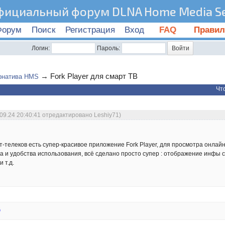
фициальный форум DLNA Home Media Se
Форум
Поиск
Регистрация
Вход
FAQ
Правил
Логин:
Пароль:
→
Fork Player для смарт ТВ
рнатива HMS
Чт
.09.24 20:40:41 отредактировано Leshiy71)
телеков есть супер-красивое приложение Fork Player, для просмотра онлайн ресу
 и удобства использования, всё сделано просто супер : отображение инфы с 
 т.д.
G