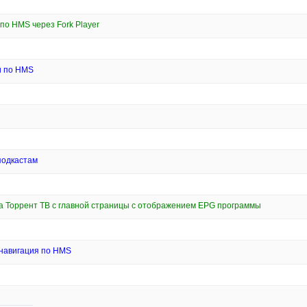
по HMS через Fork Player
и по HMS
подкастам
а Торрент ТВ с главной страницы с отображением EPG программы
 навигация по HMS