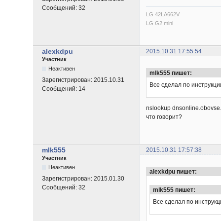
Сообщений:
32
LG 42LA662V
LG G2 mini
alexkdpu
2015.10.31 17:55:54
Участник
Неактивен
mlk555 пишет:
Зарегистрирован:
2015.10.31
Все сделал по инструкции
Сообщений:
14
nslookup dnsonline.obovse
что говорит?
mlk555
2015.10.31 17:57:38
Участник
Неактивен
alexkdpu пишет:
Зарегистрирован:
2015.01.30
Сообщений:
32
mlk555 пишет:
Все сделал по инструкци