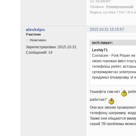
LG 42LM640T
Профиль
Универсальный
Видишь суслика ? Нет ! И я нет
alexkdpu
2015.10.31 15:15:57
Участник
Неактивен
mch пишет:
Зарегистрирован:
2015.10.31
Leshiy71
Сообщений:
14
Согласен - Fork Player н
своих горожан ввел плату
телефоны ребят, которые 
супермаркетах электроник
придумал блокировку. И 
Гешефта там нет
ребя
работает"
Они все звонки проверяют
телефону, например когда
Также они общаются вживу
серий ТВ проблемы можно 