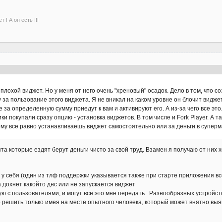
 ! А он есть !!!
е плохой виджет. Но у меня от него очень "хреновый" осадок. Дело в том, что 
 за пользование этого виджета. Я не вникал на каком уровне он блочит виджет
за определенную сумму приедут к вам и активируют его. А из-за чего все это
и покупали сразу опцию - установка виджетов. В том числе и Fork Player. А 
ему все равно устанавливаешь виджет самостоятельно или за деньги в суперм
та которые ездят берут деньги чисто за свой труд. Взамен я получаю от них х
 у себя (один из тлф поддержки указывается также при старте приложения в
 дохнет какойто днс или не запускается виджет
ю с пользователями, и могут все это мне передать. Разнообразных устройст
решить только имея на месте опытного человека, который может внятно выя