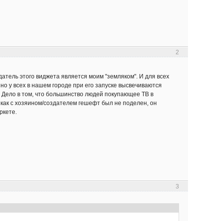
2
оздатель этого виджета является моим "земляком". И для всех
 но у всех в нашем городе при его запуске высвечиваются
.. Дело в том, что большинство людей покупающее ТВ в
ак как с хозяином/создателем гешефт был не поделен, он
ркете.
3