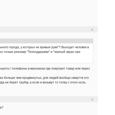
8
ного города, у которых не кривые руки"? Выходит человек в
но только рекламу "Техподдержки" и "черный экран при
ланшеты \ телефоны в магазинах где покупают товар или через
раз больше чем продвинутых, для людей вообще смарттв это
а не берет трубку, а если и возьмут то толку с этого ноль.
9
на?