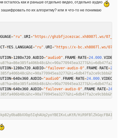
ом осталось как и раньше отдельно видео, отдельно аудио
и зашифровать по их алгоритму? или я что-то не понимаю
NGUAGE
=
"ru"
,
URI
=
"https://ghzbfjzcezcac.xh8007l.ws/07_02_25/07/02
ECT
=
YES
,
LANGUAGE
=
"ru"
,
URI
=
"https://x-bc.xh8007l.ws/07_02_25/07/0
LUTION
=
1280x720
,
AUDIO
=
"audio0"
,
FRAME
-
RATE
=
24.000
,
VIDEO
-
RANGE
=
SDR

3u8?ha=86e385fa406b48c&hc=90a770945ea3277&hi=6db47fa2ce9cbbb&ht=
LUTION
=
1280x720
,
AUDIO
=
"failover-audio-0"
,
FRAME
-
RATE
=
24.000
,
VIDEO
e385fa406b48c&hc=90a770945ea3277&hi=6db47fa2ce9cbbb&ht=fe1fa87f4
LUTION
=
640x360
,
AUDIO
=
"audio0"
,
FRAME
-
RATE
=
24.000
,
VIDEO
-
RANGE
=
SDR

3u8?ha=86e385fa406b48c&hc=90a770945ea3277&hi=6db47fa2ce9cbbb&ht=
LUTION
=
640x360
,
AUDIO
=
"failover-audio-0"
,
FRAME
-
RATE
=
24.000
,
VIDEO
-
e385fa406b48c&hc=90a770945ea3277&hi=6db47fa2ce9cbbb&ht=fe1fa87f4
bkp82y0baBbXXbp5IqhAUq2yoYBEIKvLuKtR/HiR9FBlZkGqcFBA1SmEGRvq3OrZ