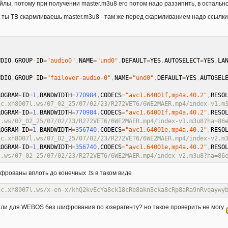
айлы, потому при получении master.m3u8 его потом надо раззипить, в остальн
к ты ТВ скармливаешь master.m3u8 - там же перед скармливанием надо ссылк
UDIO
,
GROUP
-
ID
=
"audio0"
,
NAME
=
"und0"
,
DEFAULT
=
YES
,
AUTOSELECT
=
YES
,
LA
UDIO
,
GROUP
-
ID
=
"failover-audio-0"
,
NAME
=
"und0"
,
DEFAULT
=
YES
,
AUTOSEL
ROGRAM
-
ID
=
1
,
BANDWIDTH
=
770984
,
CODECS
=
"avc1.64001f,mp4a.40.2"
,
RESO
ac.xh8007l.ws/07_02_25/07/02/23/R272VET6/6WE2MAER.mp4/index-v1.m
ROGRAM
-
ID
=
1
,
BANDWIDTH
=
770984
,
CODECS
=
"avc1.64001f,mp4a.40.2"
,
RESO
l.ws/07_02_25/07/02/23/R272VET6/6WE2MAER.mp4/index-v1.m3u8?ha=86
ROGRAM
-
ID
=
1
,
BANDWIDTH
=
356740
,
CODECS
=
"avc1.64001e,mp4a.40.2"
,
RESO
ac.xh8007l.ws/07_02_25/07/02/23/R272VET6/6WE2MAER.mp4/index-v2.m
ROGRAM
-
ID
=
1
,
BANDWIDTH
=
356740
,
CODECS
=
"avc1.64001e,mp4a.40.2"
,
RESO
l.ws/07_02_25/07/02/23/R272VET6/6WE2MAER.mp4/index-v2.m3u8?ha=86
рованы вплоть до конечных .ts в таком виде
ac.xh8007l.ws/x-en-x/khQ2kvEcYa8ck18cRe8akn8cka8cRp8aRa9nRvqaywy
али для WEBOS без шифрования по юзерагенту? но такое проверить не могу