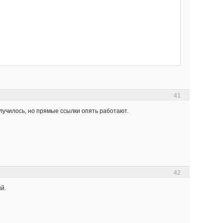
41
случилось, но прямые ссылки опять работают.
42
й.