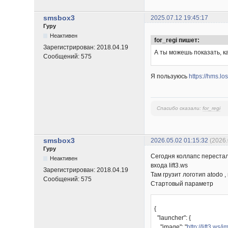
smsbox3
2025.07.12 19:45:17
Гуру
Неактивен
for_regi пишет:
Зарегистрирован:
2018.04.19
А ты можешь показать, к
Сообщений:
575
Я пользуюсь
https://hms.l
Спасибо сказали:
for_regi
smsbox3
2026.05.02 01:15:32
(2026
Гуру
Сегодня коллапс перестал
Неактивен
входа lift3.ws
Зарегистрирован:
2018.04.19
Там грузит логотип atodo 
Сообщений:
575
Стартовый параметр
{
"launcher": {
"image": "
http://lift3.ws/