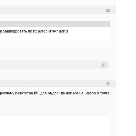
39
ки зашифровать по их алгоритму? или я
1
40
ламу кинотетра lift , для Андроида или Media Station X точка