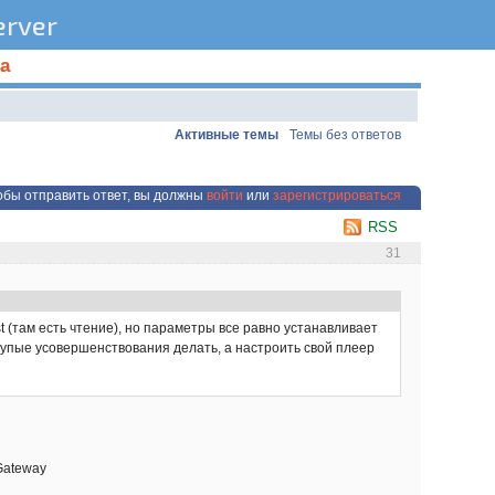
rver
а
Активные темы
Темы без ответов
обы отправить ответ, вы должны
войти
или
зарегистрироваться
RSS
31
 (там есть чтение), но параметры все равно устанавливает
тупые усовершенствования делать, а настроить свой плеер
Gateway