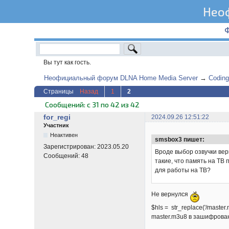
Нео
Вы тут как гость.
Неофициальный форум DLNA Home Media Server
→
Coding
Страницы
Назад
1
2
Сообщений: с 31 по 42 из 42
for_regi
2024.09.26 12:51:22
Участник
Неактивен
smsbox3 пишет:
Зарегистрирован:
2023.05.20
Вроде выбор озвучки вер
Сообщений:
48
такие, что память на ТВ
для работы на ТВ?
Не вернулся
$hls = str_replace('/master.
master.m3u8 в зашифрован