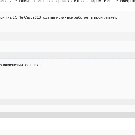
ster они не понимают - он новой версии хлс и плеер старых ТВ его не проигры
рил на LG NetCast 2013 года выпуска - все работает и проигрывает.
 обновлениями все плохо