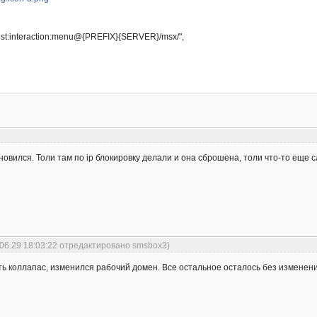
est:interaction:menu@{PREFIX}{SERVER}/msx/",
новился. Толи там по ip блокировку делали и она сброшена, толи что-то еще 
.06.29 18:03:22 отредактировано smsbox3)
ь коллапас, изменился рабочий домен. Все остальное осталось без изменени