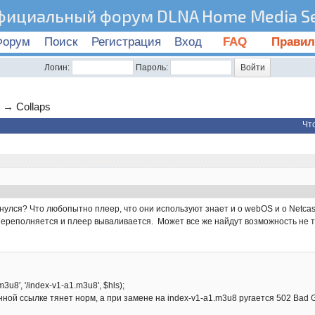
фициальный форум DLNA Home Media Se
Форум
Поиск
Регистрация
Вход
FAQ
Правил
Логин:
Пароль:
→
Collaps
Чт
нулся? Что любопытно плеер, что они используют знает и о webOS и о Netcast
 переполняется и плеер вываливается. Может все же найдут возможность не 
m3u8', '/index-v1-a1.m3u8', $hls);
ной ссылке тянет норм, а при замене на index-v1-a1.m3u8 ругается 502 Bad 