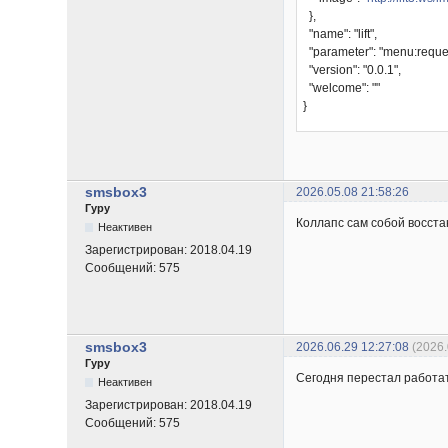
},
"name": "lift",
"parameter": "menu:requ
"version": "0.0.1",
"welcome": ""
}
smsbox3
2026.05.08 21:58:26
Гуру
Коллапс сам собой восста
Неактивен
Зарегистрирован:
2018.04.19
Сообщений:
575
smsbox3
2026.06.29 12:27:08
(2026
Гуру
Сегодня перестал работат
Неактивен
Зарегистрирован:
2018.04.19
Сообщений:
575