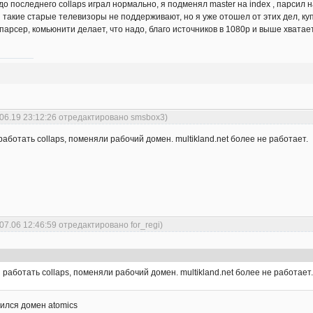
 до последнего collaps играл нормально, я подменял master на index , парсил 
 такие старые телевизоры не поддерживают, но я уже отошел от этих дел, купи
парсер, комьюнити делает, что надо, благо источников в 1080р и выше хватае
.06.19 23:12:26 отредактировано smsbox3)
аботать collaps, поменяли рабочий домен. multikland.net более не работает.
07.06 12:46:59 отредактировано for_regi)
работать collaps, поменяли рабочий домен. multikland.net более не работает
вился домен atomics