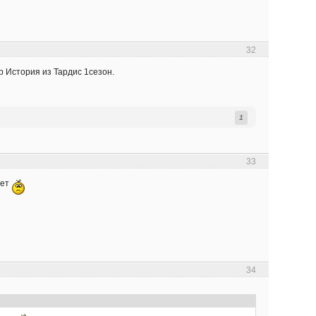
32
р История из Тардис 1сезон.
1
33
ает
34