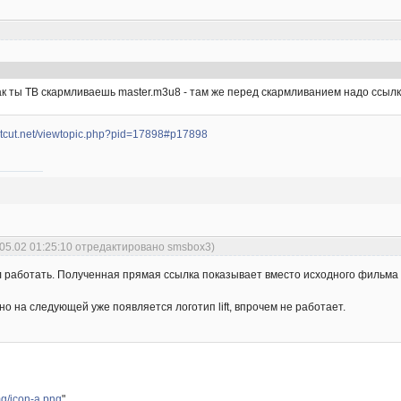
ак ты ТВ скармливаешь master.m3u8 - там же перед скармливанием надо ссыл
ostcut.net/viewtopic.php?pid=17898#p17898
.05.02 01:25:10 отредактировано smsbox3)
 работать. Полученная прямая ссылка показывает вместо исходного фильма рек
, но на следующей уже появляется логотип lift, впрочем не работает.
img/icon-a.png
"