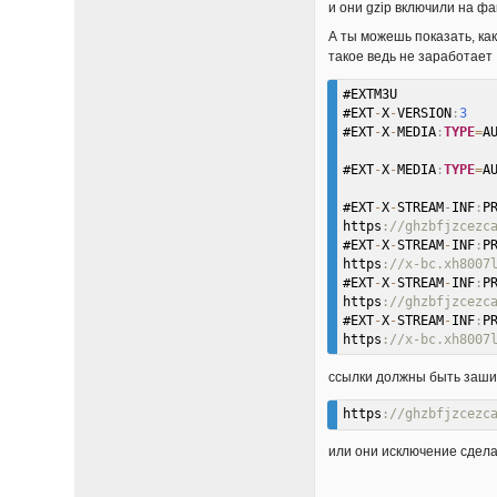
и они gzip включили на ф
А ты можешь показать, ка
такое ведь не заработает
#EXTM3U
#EXT
-
X
-
VERSION
:
3
#EXT
-
X
-
MEDIA
:
TYPE
=
A
#EXT
-
X
-
MEDIA
:
TYPE
=
A
#EXT
-
X
-
STREAM
-
INF
:
P
https
://ghzbfjzcezc
#EXT
-
X
-
STREAM
-
INF
:
P
https
://x-bc.xh8007
#EXT
-
X
-
STREAM
-
INF
:
P
https
://ghzbfjzcezc
#EXT
-
X
-
STREAM
-
INF
:
P
https
://x-bc.xh8007
ссылки должны быть зашиф
https
://ghzbfjzcezc
или они исключение сдел