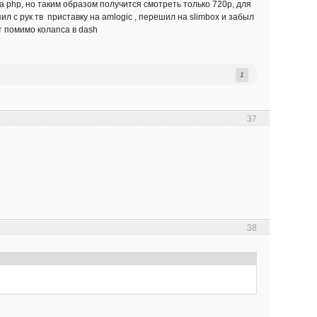
на php, но таким образом получится смотреть только 720р, для
л с рук тв приставку на amlogic , перешил на slimbox и забыл
т помимо колапса в dash
1
37
38
.