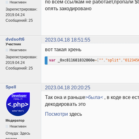
по всем ссылкам не работает,пропали $t
Неактивен
опять закодировано
Зарегистрирован:
2019.04.24
Сообщений:
25
dvdsoft6
2023.04.18 18:51:55
Участник
вот такая хрень
Неактивен
Зарегистрирован:
var
 _0xc811681832860e
=
[
""
,
"split"
,
"012345
2019.04.24
Сообщений:
25
Spell
2023.04.18 20:20:25
Так она и раньше
>была<
, в коде все ес
декодировать это
Посмотри
здесь
Модератор
Неактивен
Откуда:
Здесь