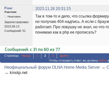
Fizer
2023.11.26 20:31:15
Участник
Так в том-то и дело, что ссылка формир
Неактивен
но получаю 404 надпись. А если с брау
Зарегистрирован:
работает. Про ловушку не знал, но что-т
2023.06.13
Сообщений:
51
понимаю как в php ее прописать?
Сообщений: с 31 по 60 из 77
Страницы
Назад
1
2
3
Далее
Чтобы отправить ответ, вы должны
войти
и
Неофициальный форум DLNA Home Media Server
→
C
→
kinotp.net