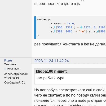
вероятность что гдето в js
movie
.
js

        s
.
async 
=
true
,
        s
[
f
(
500
,
1339
)
]
=
d
(
1120
,
0
,
1193
        a
[
f
(
589
,
1486
)
+
"re"
]
(
s
,
 a
[
d
(
993
}
рев получается константа а bef не догнал
Fizer
2023.11.24 11:42:24
Участник
Неактивен
kliopa100 пишет:
Зарегистрирован:
там рабчий курл
2023.06.13
Сообщений:
51
Ну попробую посмотреть его curl и свой
чего не хватает, а по по поводу капчи он
появляется, через php и node.js отдает
страниц, но не отдает videoplayer.js