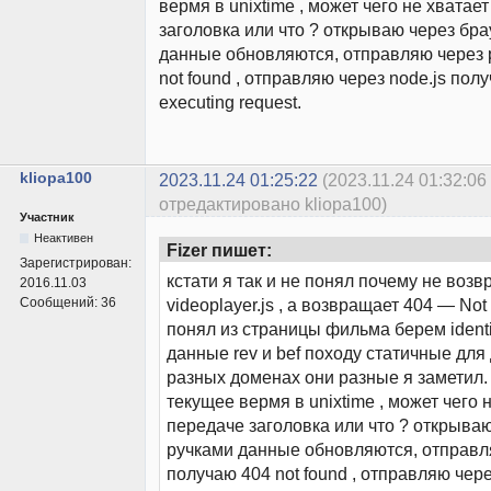
вермя в unixtime , может чего не хватае
заголовка или что ? открываю через бр
данные обновляются, отправляю через 
not found , отправляю через node.js полу
executing request.
kliopa100
2023.11.24 01:25:22
(2023.11.24 01:32:06
отредактировано kliopa100)
Участник
Неактивен
Fizer пишет:
Зарегистрирован:
кстати я так и не понял почему не воз
2016.11.03
Сообщений:
36
videoplayer.js , а возвращает 404 — Not 
понял из страницы фильма берем identifi
данные rev и bef походу статичные для
разных доменах они разные я заметил. 
текущее вермя в unixtime , может чего 
передаче заголовка или что ? открыва
ручками данные обновляются, отправл
получаю 404 not found , отправляю чере