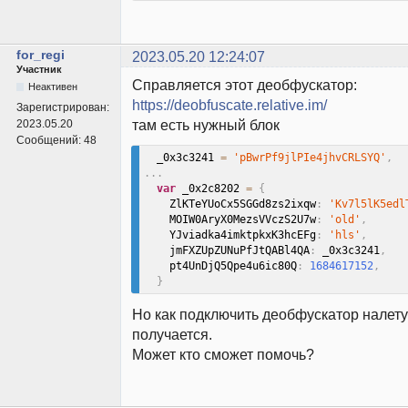
for_regi
2023.05.20 12:24:07
Участник
Справляется этот деобфускатор:
Неактивен
https://deobfuscate.relative.im/
Зарегистрирован:
там есть нужный блок
2023.05.20
Сообщений:
48
  _0x3c3241 
=
'pBwrPf9jlPIe4jhvCRLSYQ'
,
.
.
.
var
 _0x2c8202 
=
{
    ZlKTeYUoCx5SGGd8zs2ixqw
:
'Kv7l5lK5edl
    MOIW0AryX0MezsVVczS2U7w
:
'old'
,
    YJviadka4imktpkxK3hcEFg
:
'hls'
,
    jmFXZUpZUNuPfJtQABl4QA
:
 _0x3c3241
,
    pt4UnDjQ5Qpe4u6ic80Q
:
1684617152
,
}
Но как подключить деобфускатор налету
получается.
Может кто сможет помочь?