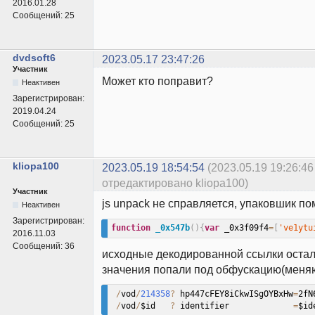
2016.01.28
Сообщений:
25
dvdsoft6
2023.05.17 23:47:26
Участник
Может кто поправит?
Неактивен
Зарегистрирован:
2019.04.24
Сообщений:
25
kliopa100
2023.05.19 18:54:54
(2023.05.19 19:26:46
отредактировано kliopa100)
Участник
js unpack не справляется, упаковшик по
Неактивен
Зарегистрирован:
function
_0x547b
(
)
{
var
 _0x3f09f4
=
[
've1ytu
2016.11.03
Сообщений:
36
исходные декодированной ссылки остал
значения попали под обфускацию(меняют
/
vod
/
214358
?
 hp447cFEY8iCkwISgOYBxHw
=
2fN
/
vod
/
$id   
?
 identifier             
=
$id