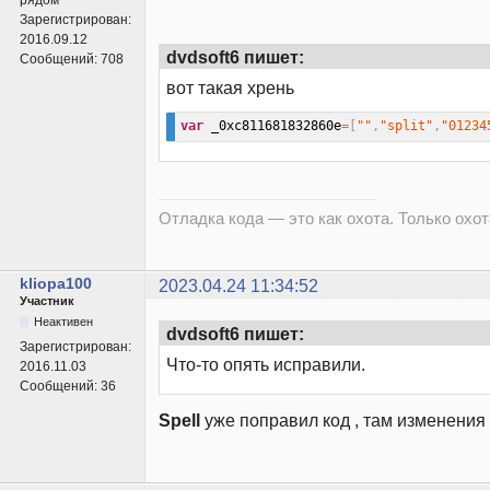
рядом
Зарегистрирован:
2016.09.12
dvdsoft6 пишет:
Сообщений:
708
вот такая хрень
var
 _0xc811681832860e
=
[
""
,
"split"
,
"01234
Отладка кода — это как охота. Только охота
kliopa100
2023.04.24 11:34:52
Участник
Неактивен
dvdsoft6 пишет:
Зарегистрирован:
Что-то опять исправили.
2016.11.03
Сообщений:
36
Spell
уже поправил код , там изменени