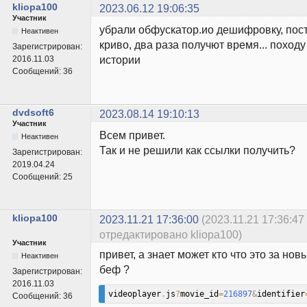
kliopa100
2023.06.12 19:06:35
Участник
убрали обфускатор.ио дешифровку, поста
Неактивен
криво, два раза получют время... поход
Зарегистрирован:
истории
2016.11.03
Сообщений:
36
dvdsoft6
2023.08.14 19:10:13
Участник
Всем привет.
Неактивен
Так и не решили как ссылки получить?
Зарегистрирован:
2019.04.24
Сообщений:
25
kliopa100
2023.11.21 17:36:00
(2023.11.21 17:36:47
отредактировано kliopa100)
Участник
привет, а знает может кто что это за но
Неактивен
беф ?
Зарегистрирован:
2016.11.03
videoplayer
.
js
?
movie_id
=
216897
&
identifier
Сообщений:
36