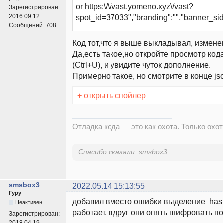
or https:\/\/vast.yomeno.xyz\/vast?
Зарегистрирован:
2016.09.12
spot_id=37033","branding":"","banner_sid
Сообщений:
708
Код тот,что я выше выкладывал, измене
Да,есть такое,но откройте просмотр код
(Ctrl+U), и увидите чуток дополнение.
Примерно такое, но смотрите в конце js
+
открыть спойлер
Отладка кода — это как охота. Только охота
Спасибо сказали:
smsbox3
smsbox3
2022.05.14 15:13:55
Гуру
добавил вместо ошибки выделение hash 
Неактивен
работает, вдруг они опять шифровать п
Зарегистрирован:
2018.04.19