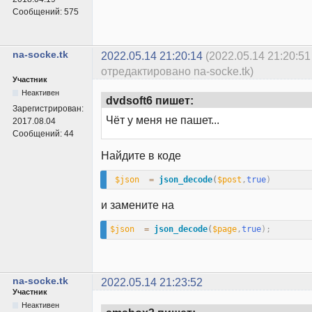
Сообщений:
575
na-socke.tk
2022.05.14 21:20:14
(2022.05.14 21:20:51
отредактировано na-socke.tk)
Участник
Неактивен
dvdsoft6 пишет:
Зарегистрирован:
Чёт у меня не пашет...
2017.08.04
Сообщений:
44
Найдите в коде
$json
=
json_decode
(
$post
,
true
)
и замените на
$json
=
json_decode
(
$page
,
true
)
;
na-socke.tk
2022.05.14 21:23:52
Участник
Неактивен