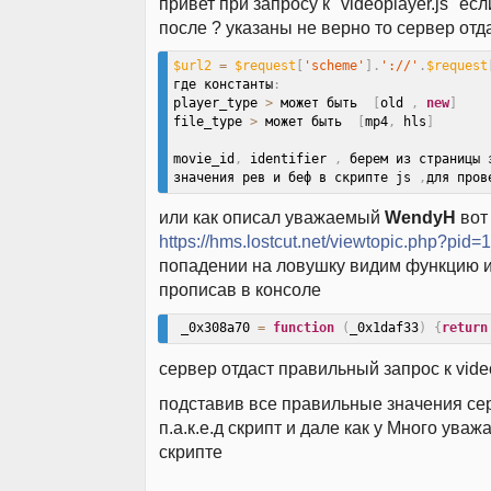
привет при запросу к "videoplayer.js" е
после ? указаны не верно то сервер отда
$url2
=
$request
[
'scheme'
]
.
'://'
.
$request
где константы
:
player_type 
>
 может быть  
[
old 
,
new
]
file_type 
>
 может быть  
[
mp4
,
 hls
]
movie_id
,
 identifier 
,
 берем из страницы 
значения рев и беф в скрипте js 
,
для пров
или как описал уважаемый
WendyH
вот 
https://hms.lostcut.net/viewtopic.php?pi
попадении на ловушку видим функцию и
прописав в консоле
 _0x308a70 
=
function
(
_0x1daf33
)
{
return
сервер отдаст правильный запрос к video
подставив все правильные значения се
п.а.к.е.д скрипт и дале как у Много ува
скрипте