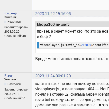
for_regi
2023.11.22 15:16:06
Участник
Неактивен
kliopa100 пишет:
Зарегистрирован:
привет, а знает может кто что это за н
2023.05.20
Сообщений:
48
и беф ?
videoplayer
.
js
?
movie_id
=
216897
&
identifie
Вроде можно использовать как констан
Fizer
2023.11.24 00:01:20
Участник
кстати я так и не понял почему не возв
Неактивен
videoplayer.js , а возвращает 404 — Not F
Зарегистрирован:
понял из страницы фильма берем identifi
2023.06.13
Сообщений:
51
rev и bef походу статичные для домена,
доменах они разные я заметил. а _= это