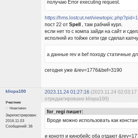
получаю Error executing request.
https://hms.lostcut.net/viewtopic.php?pi
пост 22 от
Spell
, там рабчий курл.
если нет то с компа зайди на сайт и сдел
исполняй из тойже сети где сделал капчу
а данные rev и bef походу статичные д
сегодня уже &rev=1776&bef=3190
kliopa100
2023.11.24 01:27:16
(2023.11.24 02:03:17
отредактировано kliopa100)
Участник
Неактивен
for_regi пишет:
Зарегистрирован:
Вроде можно использовать как конста
2016.11.03
Сообщений:
36
и конотп и кинобейс оба отдают &rev=17