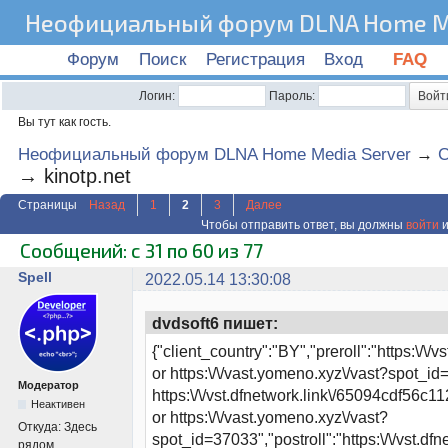
Неофициальный форум DLNA Home Me
Форум
Поиск
Регистрация
Вход
FAQ
Логин:
Пароль:
Вы тут как гость.
Неофициальный форум DLNA Home Media Server
→
C
→
kinotp.net
Страницы
Назад
1
2
3
Далее
Чтобы отправить ответ, вы должны
войти
и
Сообщений: с 31 по 60 из 77
Spell
2022.05.14 13:30:08
dvdsoft6 пишет:
{"client_country":"BY","preroll":"https:\/
or https:\/\/vast.yomeno.xyz\/vast?spot_i
Модератор
https:\/\/vst.dfnetwork.link\/65094cdf56
Неактивен
or https:\/\/vast.yomeno.xyz\/vast?
Откуда:
Здесь
spot_id=37033","postroll":"https:\/\/vst.
рядом