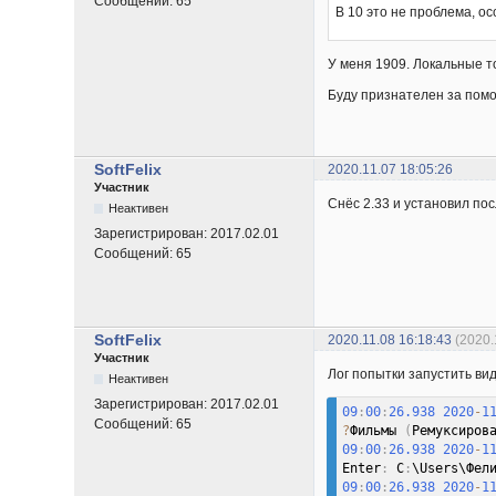
Сообщений:
65
В 10 это не проблема, о
У меня 1909. Локальные т
Буду признателен за пом
SoftFelix
2020.11.07 18:05:26
Участник
Снёс 2.33 и установил пос
Неактивен
Зарегистрирован:
2017.02.01
Сообщений:
65
SoftFelix
2020.11.08 16:18:43
(2020.
Участник
Лог попытки запустить ви
Неактивен
Зарегистрирован:
2017.02.01
09
:
00
:
26.938
2020
-
1
Сообщений:
65
?
Фильмы 
(
Ремуксиров
09
:
00
:
26.938
2020
-
1
Enter
:
 C
:
\Users\Фел
09
:
00
:
26.938
2020
-
1