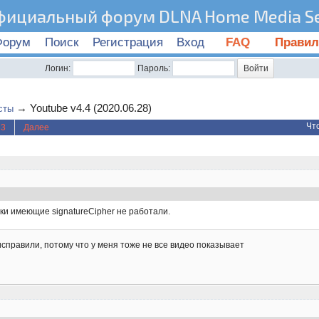
фициальный форум DLNA Home Media Se
Форум
Поиск
Регистрация
Вход
FAQ
Правил
Логин:
Пароль:
→
Youtube v4.4 (2020.06.28)
сты
Чт
23
Далее
лки имеющие signatureCipher не работали.
исправили, потому что у меня тоже не все видео показывает