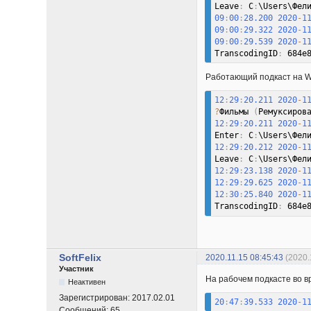
Leave
:
 C
:
\Users\Фел
09
:
00
:
28.200
2020
-
1
09
:
00
:
29.322
2020
-
1
09
:
00
:
29.539
2020
-
1
TranscodingID
:
 684e
Работающий подкаст на W7
12
:
29
:
20.211
2020
-
1
?
Фильмы 
(
Ремуксиров
12
:
29
:
20.211
2020
-
1
Enter
:
 C
:
\Users\Фел
12
:
29
:
20.212
2020
-
1
Leave
:
 C
:
\Users\Фел
12
:
29
:
23.138
2020
-
1
12
:
29
:
29.625
2020
-
1
12
:
30
:
25.840
2020
-
1
TranscodingID
:
 684e
SoftFelix
2020.11.15 08:45:43
(2020.
Участник
На рабочем подкасте во в
Неактивен
Зарегистрирован:
2017.02.01
20
:
47
:
39.533
2020
-
1
Сообщений:
65