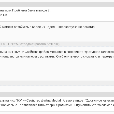
на мою. Проблема была в винде 7.
е Ок.
й момент аптайм был более 2х недель. Перезагрузка не помогла.
11.01 11:16:50 отредактировано SoftFelix)
ть на них ПКМ -> Свойство файла MediaInfo в логе пишет "Доступное качество
 появляются миниатюры с роликами. Ютуб опять что-то сломал или перекрут
ать на них ПКМ -> Свойство файла MediaInfo в логе пишет "Доступное качеств
 нормально - появляются миниатюры с роликами. Ютуб опять что-то сломал 