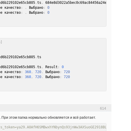
cd6b229102e65cb805
.
ts
,
 684e8d3022a5bec0c69ac84456a24e74
,
 Result
:
ое качество
:
.
 Выбрано
:
0
ое качество
:
.
 Выбрано
:
0
e
]
cd6b229102e65cb805
.
cd6b229102e65cb805
.
ts
,
 Result
:
0
ое качество
:
360
,
720
.
 Выбрано
:
720
ое качество
:
360
,
720
.
 Выбрано
:
720
614
. При этом папка нормально обновляется и всё работает.
ss_token=ya29.A0AfH6SMBwxhYNbynQs93jnWw3AXSuoGE2918BLs02Izq0eK-e