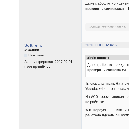
Да нет, абсолютно идентич
проверить, сомневался в I
Спасибо сказали:
SoftFelix
SoftFelix
2020.11.01 16:34:07
Участник
Неактивен
abvis пишет:
Зарегистрирован:
2017.02.01
Да нет, абсолютно идент
Сообщений:
65
проверить, сомневался в 
Ты оказался прав. На этом
Youtube v4.4 с точно таки
На W10 переустановил под
не работает.
W10 переустанавливать НЕ
работало идеально! Послед