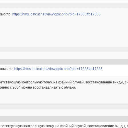
помогло.
https://hms.lostcut.net/viewtopic.php?pid=17385#p17385
 помогло.
https://hms.lostcut.net/viewtopic.php?pid=17385#p17385
тветствующую контрольную точку, на крайний случай, восстановление винды, 
бенно с 2004 можно восстанавливать с облака.
ответствующую контрольную точку, на крайний случай, восстановление винды,