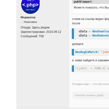
pukhf пишет:
Можете показать, что Вы
Модератор
стаем на ссылку видео фа
Неактивен
после
Откуда:
Здесь рядом
  sData 
=
HmsDownlo
Зарегистрирован:
2016.09.12
  sData 
=
HmsRemove
Сообщений:
708
добавте
HmsRegExMatch
(
'"jsU
а ниже найдите и закомен
//jsUrl  = JSON.S['
Отладка кода — это как охота
Спасибо сказали:
pukhf