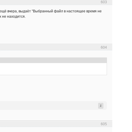
603
 ещё вчера, выдаёт "Выбранный файл в настоящее время не
х не находится.
604
1
605