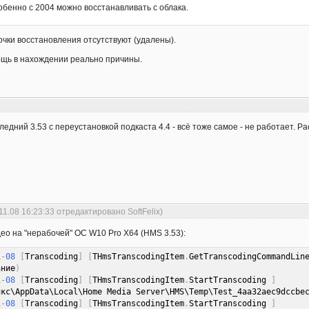
собенно с 2004 можно восстанавливать с облака.
очки восстановления отсутствуют (удалены).
ощь в нахождении реально причины.
ледний 3.53 с переустановкой подкаста 4.4 - всё тоже самое - не работает. Р
11.08 16:23:33 отредактировано SoftFelix)
део на "нерабочей" ОС W10 Pro X64 (HMS 3.53):
1
-
08
[
Transcoding
]
[
THmsTranscodingItem
.
GetTranscodingCommandLin
ание
)
1
-
08
[
Transcoding
]
[
THmsTranscodingItem
.
StartTranscoding 
]
икс\AppData\Local\Home Media Server\HMS\Temp\Test_4aa32aec9dccbe
1
-
08
[
Transcoding
]
[
THmsTranscodingItem
.
StartTranscoding 
]