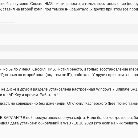
но было у меня. Сносил HMS, чистил реестр, и только восстановление (переус
P, ставил на второй комп (под тем же IP), работало. У других при этом все пр
ично было у меня. Сносил HMS, чистил реестр, и только восстановление (пере
IP, ставил на второй комп (под тем же IP), работало. У других при этом все п
 же диске в другом разделе установлена настроенная Windows 7 Ultimate SP1 
ми же APIKey и прочим. Работает!!!
каст, но совершенно без изменений. Отключил Касперского (free, точно тако
 ВАРИАНТ! В ней предустановлено куча софта. Надо более конкретно разбир
няя дата установки обновлений в W10 - 18.10.2020 (это если на них грешить