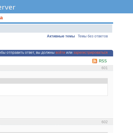
rver
а
Активные темы
Темы без ответов
обы отправить ответ, вы должны
войти
или
зарегистрироваться
RSS
601
602