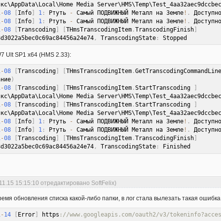
икс\AppData\Local\Home Media Server\HMS\Temp\Test_4aa32aec9dccbe
1
-
08
[
Info
]
1
:
 Ртуть 
-
 Самый ПОДВИЖНЫЙ Металл на Земле
!
.
 Доступн
1
-
08
[
Info
]
1
:
 Ртуть 
-
 Самый ПОДВИЖНЫЙ Металл на Земле
!
.
 Доступн
1
-
08
[
Transcoding
]
[
THmsTranscodingItem
.
TranscodingFinish
]
8d3022a5bec0c69ac84456a24e74
,
 TranscodingState
:
 Stopped
 Ult SP1 x64 (HMS 2.33):
1
-
08
[
Transcoding
]
[
THmsTranscodingItem
.
GetTranscodingCommandLin
ание
)
1
-
08
[
Transcoding
]
[
THmsTranscodingItem
.
StartTranscoding 
]
икс\AppData\Local\Home Media Server\HMS\Temp\Test_4aa32aec9dccbe
1
-
08
[
Transcoding
]
[
THmsTranscodingItem
.
StartTranscoding 
]
икс\AppData\Local\Home Media Server\HMS\Temp\Test_4aa32aec9dccbe
1
-
08
[
Info
]
1
:
 Ртуть 
-
 Самый ПОДВИЖНЫЙ Металл на Земле
!
.
 Доступн
1
-
08
[
Info
]
1
:
 Ртуть 
-
 Самый ПОДВИЖНЫЙ Металл на Земле
!
.
 Доступн
1
-
08
[
Transcoding
]
[
THmsTranscodingItem
.
TranscodingFinish
]
8d3022a5bec0c69ac84456a24e74
,
 TranscodingState
:
 Finished
11.15 15:15:10 отредактировано SoftFelix)
ремя обновления списка какой-либо папки, в лог стала вылезать такая ошибка
1
-
14
[
Error
]
 https
://www.googleapis.com/oauth2/v3/tokeninfo?acce