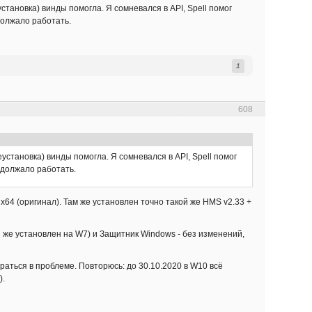
тановка) винды помогла. Я сомневался в API, Spell помог
одолжало работать.
1
608
установка) винды помогла. Я сомневался в API, Spell помог
родолжало работать.
x64 (оригинал). Там же установлен точно такой же HMS v2.33 +
й же установлен на W7) и Защитник Windows - без изменений,
аться в проблеме. Повторюсь: до 30.10.2020 в W10 всё
).