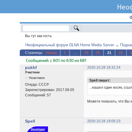
Нео
Вы тут как гость.
Неофициальный форум DLNA Home Media Server
→
Подка
Страницы
Назад
1
…
19
20
21
22
Сообщений: с 601 по 630 из 681
pukhf
2020.10.28 18:32:24
Участник
Неактивен
Spell пишет:
Откуда:
СССР
...нашел один косяк, ссы
Зарегистрирован:
2017.09.05
Сообщений:
57
Можете показать, что Вы 
Spell
2020.10.28 19:05:23