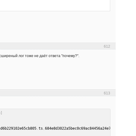
612
асширеный лог тоже не даёт ответа "почему?".
613
e
]
cd6b229102e65cb805
.
ts
,