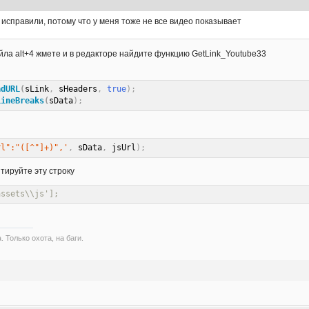
 исправили, потому что у меня тоже не все видео показывает
йла alt+4 жмете и в редакторе найдите функцию GetLink_Youtube33
adURL
(
sLink
,
 sHeaders
,
true
)
;
LineBreaks
(
sData
)
;
rl":"([^"]+)",'
,
 sData
,
 jsUrl
)
;
тируйте эту строку
assets\\js'];
. Только охота, на баги.