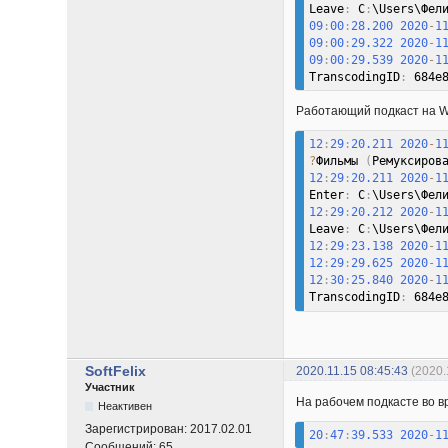
Leave
:
 C
:
\Users\Фел
09
:
00
:
28.200
2020
-
1
09
:
00
:
29.322
2020
-
1
09
:
00
:
29.539
2020
-
1
TranscodingID
:
 684e
Работающий подкаст на W7
12
:
29
:
20.211
2020
-
1
?
Фильмы 
(
Ремуксиров
12
:
29
:
20.211
2020
-
1
Enter
:
 C
:
\Users\Фел
12
:
29
:
20.212
2020
-
1
Leave
:
 C
:
\Users\Фел
12
:
29
:
23.138
2020
-
1
12
:
29
:
29.625
2020
-
1
12
:
30
:
25.840
2020
-
1
TranscodingID
:
 684e
SoftFelix
2020.11.15 08:45:43
(2020.
Участник
На рабочем подкасте во в
Неактивен
Зарегистрирован:
2017.02.01
20
:
47
:
39.533
2020
-
1
Сообщений:
65