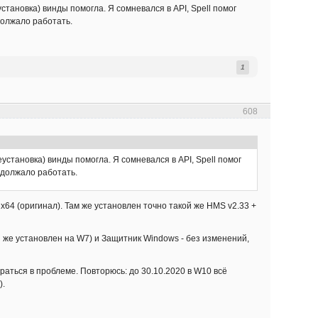
тановка) винды помогла. Я сомневался в API, Spell помог
одолжало работать.
1
608
установка) винды помогла. Я сомневался в API, Spell помог
родолжало работать.
x64 (оригинал). Там же установлен точно такой же HMS v2.33 +
й же установлен на W7) и Защитник Windows - без изменений,
аться в проблеме. Повторюсь: до 30.10.2020 в W10 всё
).