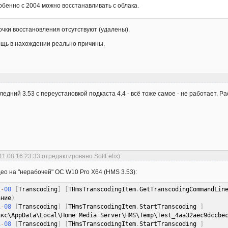
собенно с 2004 можно восстанавливать с облака.
очки восстановления отсутствуют (удалены).
ощь в нахождении реально причины.
ледний 3.53 с переустановкой подкаста 4.4 - всё тоже самое - не работает. Р
11.08 16:23:33 отредактировано SoftFelix)
део на "нерабочей" ОС W10 Pro X64 (HMS 3.53):
1
-
08
[
Transcoding
]
[
THmsTranscodingItem
.
GetTranscodingCommandLin
ание
)
1
-
08
[
Transcoding
]
[
THmsTranscodingItem
.
StartTranscoding 
]
икс\AppData\Local\Home Media Server\HMS\Temp\Test_4aa32aec9dccbe
1
-
08
[
Transcoding
]
[
THmsTranscodingItem
.
StartTranscoding 
]