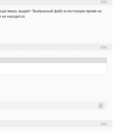
603
 ещё вчера, выдаёт "Выбранный файл в настоящее время не
х не находится.
604
1
605