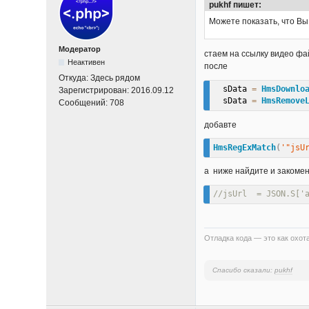
pukhf пишет:
Можете показать, что Вы
Модератор
стаем на ссылку видео фа
Неактивен
после
Откуда:
Здесь рядом
  sData 
=
HmsDownlo
Зарегистрирован:
2016.09.12
  sData 
=
HmsRemove
Сообщений:
708
добавте
HmsRegExMatch
(
'"jsU
а ниже найдите и закомен
//jsUrl  = JSON.S['
Отладка кода — это как охота
Спасибо сказали:
pukhf