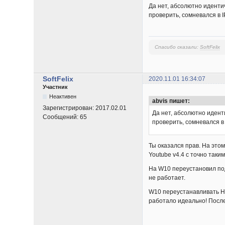
Да нет, абсолютно идентич
проверить, сомневался в I
Спасибо сказали:
SoftFelix
SoftFelix
2020.11.01 16:34:07
Участник
Неактивен
abvis пишет:
Зарегистрирован:
2017.02.01
Да нет, абсолютно идент
Сообщений:
65
проверить, сомневался в 
Ты оказался прав. На этом
Youtube v4.4 с точно таки
На W10 переустановил под
не работает.
W10 переустанавливать НЕ
работало идеально! Послед