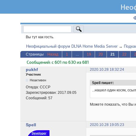
Нео
Вы тут как гость.
Неофициальный форум DLNA Home Media Server
→
Подка
Страницы
Назад
1
…
19
20
21
22
Сообщений: с 601 по 630 из 681
pukhf
2020.10.28 18:32:24
Участник
Неактивен
Spell пишет:
Откуда:
СССР
...нашел один косяк, ссы
Зарегистрирован:
2017.09.05
Сообщений:
57
Можете показать, что Вы 
Spell
2020.10.28 19:05:23