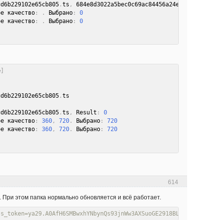
cd6b229102e65cb805
.
ts
,
 684e8d3022a5bec0c69ac84456a24e74
,
 Result
:
ое качество
:
.
 Выбрано
:
0
ое качество
:
.
 Выбрано
:
0
e
]
cd6b229102e65cb805
.
cd6b229102e65cb805
.
ts
,
 Result
:
0
ое качество
:
360
,
720
.
 Выбрано
:
720
ое качество
:
360
,
720
.
 Выбрано
:
720
614
. При этом папка нормально обновляется и всё работает.
ss_token=ya29.A0AfH6SMBwxhYNbynQs93jnWw3AXSuoGE2918BLs02Izq0eK-e