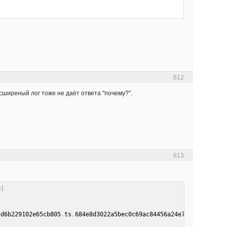
612
асширеный лог тоже не даёт ответа "почему?".
613
e
]
cd6b229102e65cb805
.
ts
,