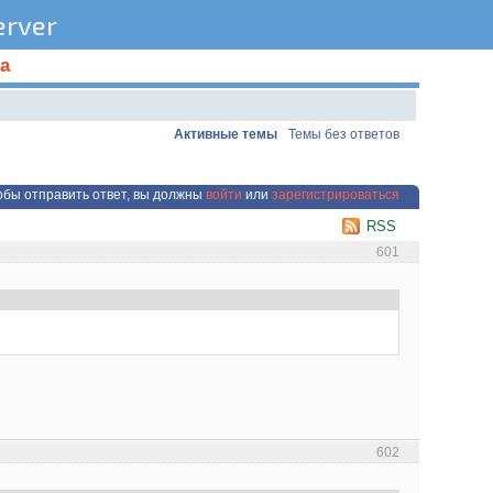
rver
а
Активные темы
Темы без ответов
обы отправить ответ, вы должны
войти
или
зарегистрироваться
RSS
601
602