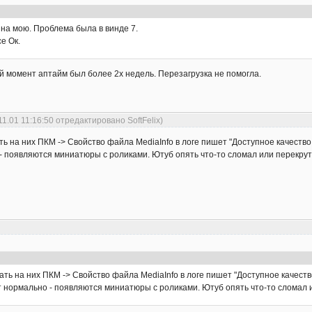
на мою. Проблема была в винде 7.
е Ок.
й момент аптайм был более 2х недель. Перезагрузка не помогла.
11.01 11:16:50 отредактировано SoftFelix)
ть на них ПКМ -> Свойство файла MediaInfo в логе пишет "Доступное качество
 появляются миниатюры с роликами. Ютуб опять что-то сломал или перекрут
ать на них ПКМ -> Свойство файла MediaInfo в логе пишет "Доступное качеств
 нормально - появляются миниатюры с роликами. Ютуб опять что-то сломал 