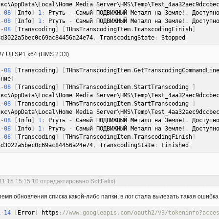
икс\AppData\Local\Home Media Server\HMS\Temp\Test_4aa32aec9dccbe
1
-
08
[
Info
]
1
:
 Ртуть 
-
 Самый ПОДВИЖНЫЙ Металл на Земле
!
.
 Доступн
1
-
08
[
Info
]
1
:
 Ртуть 
-
 Самый ПОДВИЖНЫЙ Металл на Земле
!
.
 Доступн
1
-
08
[
Transcoding
]
[
THmsTranscodingItem
.
TranscodingFinish
]
8d3022a5bec0c69ac84456a24e74
,
 TranscodingState
:
 Stopped
 Ult SP1 x64 (HMS 2.33):
1
-
08
[
Transcoding
]
[
THmsTranscodingItem
.
GetTranscodingCommandLin
ание
)
1
-
08
[
Transcoding
]
[
THmsTranscodingItem
.
StartTranscoding 
]
икс\AppData\Local\Home Media Server\HMS\Temp\Test_4aa32aec9dccbe
1
-
08
[
Transcoding
]
[
THmsTranscodingItem
.
StartTranscoding 
]
икс\AppData\Local\Home Media Server\HMS\Temp\Test_4aa32aec9dccbe
1
-
08
[
Info
]
1
:
 Ртуть 
-
 Самый ПОДВИЖНЫЙ Металл на Земле
!
.
 Доступн
1
-
08
[
Info
]
1
:
 Ртуть 
-
 Самый ПОДВИЖНЫЙ Металл на Земле
!
.
 Доступн
1
-
08
[
Transcoding
]
[
THmsTranscodingItem
.
TranscodingFinish
]
8d3022a5bec0c69ac84456a24e74
,
 TranscodingState
:
 Finished
11.15 15:15:10 отредактировано SoftFelix)
ремя обновления списка какой-либо папки, в лог стала вылезать такая ошибка
1
-
14
[
Error
]
 https
://www.googleapis.com/oauth2/v3/tokeninfo?acce