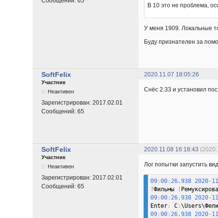
Сообщений:
65
В 10 это не проблема, о
У меня 1909. Локальные т
Буду признателен за пом
SoftFelix
2020.11.07 18:05:26
Участник
Снёс 2.33 и установил пос
Неактивен
Зарегистрирован:
2017.02.01
Сообщений:
65
SoftFelix
2020.11.08 16:18:43
(2020.
Участник
Лог попытки запустить ви
Неактивен
Зарегистрирован:
2017.02.01
09
:
00
:
26.938
2020
-
1
Сообщений:
65
?
Фильмы 
(
Ремуксиров
09
:
00
:
26.938
2020
-
1
Enter
:
 C
:
\Users\Фел
09
:
00
:
26.938
2020
-
1