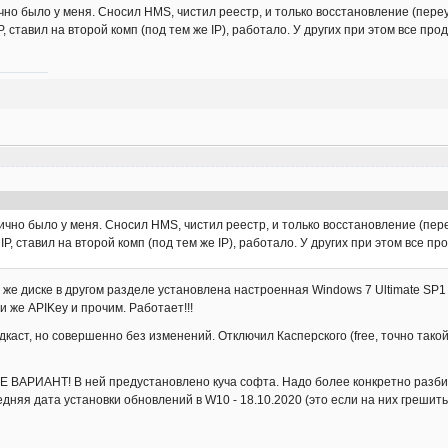
но было у меня. Сносил HMS, чистил реестр, и только восстановление (переус
P, ставил на второй комп (под тем же IP), работало. У других при этом все пр
ично было у меня. Сносил HMS, чистил реестр, и только восстановление (пере
IP, ставил на второй комп (под тем же IP), работало. У других при этом все п
 же диске в другом разделе установлена настроенная Windows 7 Ultimate SP1 
ми же APIKey и прочим. Работает!!!
каст, но совершенно без изменений. Отключил Касперского (free, точно тако
 ВАРИАНТ! В ней предустановлено куча софта. Надо более конкретно разбир
няя дата установки обновлений в W10 - 18.10.2020 (это если на них грешить