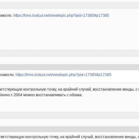
помогло.
https://hms.lostcut.net/viewtopic.php?pid=17385#p17385
 помогло.
https://hms.lostcut.net/viewtopic.php?pid=17385#p17385
тветствующую контрольную точку, на крайний случай, восстановление винды, 
бенно с 2004 можно восстанавливать с облака.
ответствующую контрольную точку, на крайний случай, восстановление винды,