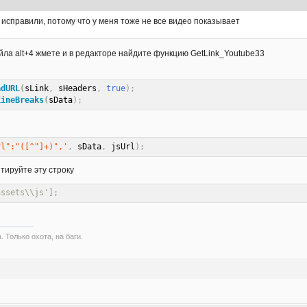
 исправили, потому что у меня тоже не все видео показывает
йла alt+4 жмете и в редакторе найдите функцию GetLink_Youtube33
adURL
(
sLink
,
 sHeaders
,
true
)
;
LineBreaks
(
sData
)
;
rl":"([^"]+)",'
,
 sData
,
 jsUrl
)
;
тируйте эту строку
assets\\js'];
. Только охота, на баги.