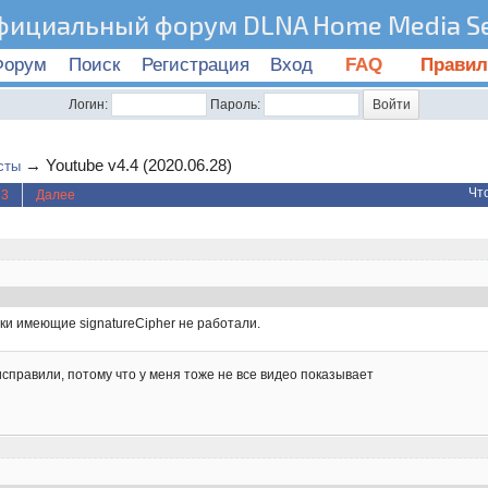
фициальный форум DLNA Home Media Se
Форум
Поиск
Регистрация
Вход
FAQ
Правил
Логин:
Пароль:
→
Youtube v4.4 (2020.06.28)
сты
Чт
23
Далее
лки имеющие signatureCipher не работали.
исправили, потому что у меня тоже не все видео показывает