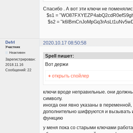
Спасибо . А вот эти ключи не поменялис
$s1 = "WO87FXYEZP4abQ2cdR0efS9gh
$s2 = "k6lBmCnJoMpGq3rAsLt1uNv5wD
Defrl
2020.10.17 08:50:58
Участник
Неактивен
Spell пишет:
Зарегистрирован:
Вот держи
2018.11.16
Сообщений:
22
+
открыть спойлер
ключи вроде неправильные. они должны
символу.
иногда они явно указаны в переменной, 
дополнительно шифруются и вызывать и
функцию
у меня пока со старыми ключами работает