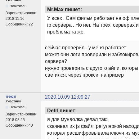
Неактивен
Mr.Max пишет:
Зарегистрирован:
У всех . Сам фильм работает на оф пл
2018.11.16
Сообщений:
22
ip сервера . Но нет. На трёх серверах 
проблема та же.
сейчас проверил - у меня работает
может они логи проверили и заблокирова
сервера?
нужно проверить с другого айпи, котор
светился. через прокси, например
neon
2020.10.09 12:09:27
Участник
Неактивен
Defrl пишет:
Зарегистрирован:
я для мунволка делал так:
2018.08.25
Сообщений:
40
скачивал их js файл, регуляркой наход
которая расшифровывала ключи из мус