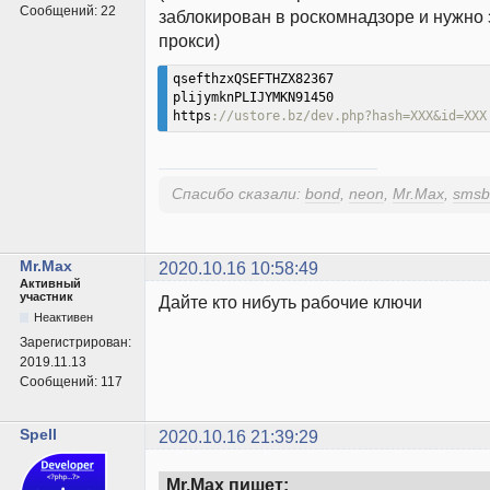
Сообщений:
22
заблокирован в роскомнадзоре и нужно 
прокси)
qsefthzxQSEFTHZX82367

plijymknPLIJYMKN91450

https
://ustore.bz/dev.php?hash=XXX&id=XXX
Спасибо сказали:
bond
,
neon
,
Mr.Max
,
smsb
Mr.Max
2020.10.16 10:58:49
Активный
участник
Дайте кто нибуть рабочие ключи
Неактивен
Зарегистрирован:
2019.11.13
Сообщений:
117
Spell
2020.10.16 21:39:29
Mr.Max пишет: