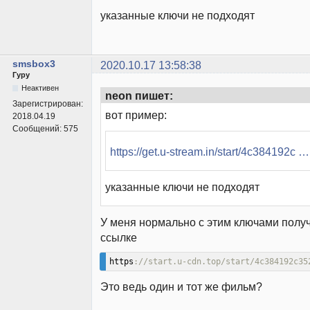
указанные ключи не подходят
smsbox3
2020.10.17 13:58:38
Гуру
Неактивен
neon пишет:
Зарегистрирован:
вот пример:
2018.04.19
Сообщений:
575
https://get.u-stream.in/start/4c384192c 
указанные ключи не подходят
У меня нормально с этим ключами получ
ссылке
https
://start.u-cdn.top/start/4c384192c35
Это ведь один и тот же фильм?