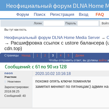
Неофициальный форум DLNA Home Me
Форум
Поиск
Регистрация
Вход
FAQ
Логин:
Пароль:
Вы тут как гость.
Неофициальный форум DLNA Home Media Server
→
C
→
Расшифровка ссылок с ustore балансера (us
cdn.top)
Страницы
Назад
1
2
3
4
5
Далее
Чтобы отправить ответ, вы должны
войти
и
Сообщений: с 61 по 90 из 128
neon
2020.10.02 10:16:18
Участник
похоже опять ключи поменяли
Неактивен
заметил меняют по пятницам:) админ на 
Зарегистрирован:
2018.08.25
Сообщений:
40