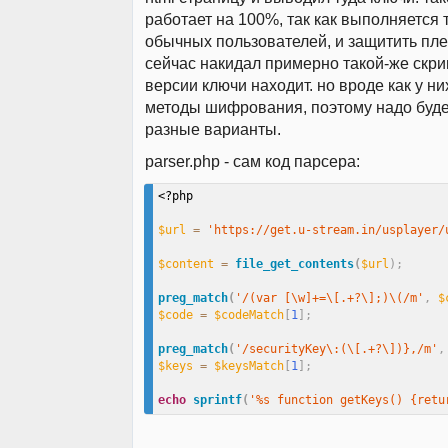
работает на 100%, так как выполняется т
обычных пользователей, и защитить пл
сейчас накидал примерно такой-же скри
версии ключи находит. но вроде как у н
методы шифрования, поэтому надо буде
разные варианты.
parser.php - сам код парсера:
<?php
$url
=
'https://get.u-stream.in/usplayer/
$content
=
file_get_contents
(
$url
)
;
preg_match
(
'/(var [\w]+=\[.+?\];)\(/m'
,
$
$code
=
$codeMatch
[
1
]
;
preg_match
(
'/securityKey\:(\[.+?\])},/m'
,
$keys
=
$keysMatch
[
1
]
;
echo
sprintf
(
'%s function getKeys() {retu