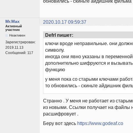
обновились - скиньте айдишник фильма
Mr.Max
2020.10.17 09:59:37
Активный
участник
Defrl пишет:
Неактивен
Зарегистрирован:
ключи вроде неправильные. они должн
2019.11.13
символу.
Сообщений:
117
иногда они явно указаны в переменной,
дополнительно шифруются и вызывать 
функцию
у меня пока со старыми ключами работае
то обновились - скиньте айдишник фил
Странно . У меня не работает из старым
из новыми. Ссылки получает на файлы 
расшифровует .
Беру вот здесь
https://www.godeaf.co