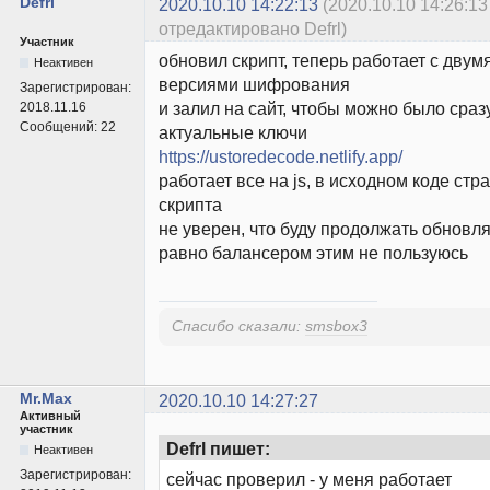
Defrl
2020.10.10 14:22:13
(2020.10.10 14:26:13
отредактировано Defrl)
Участник
обновил скрипт, теперь работает с дву
Неактивен
версиями шифрования
Зарегистрирован:
и залил на сайт, чтобы можно было сраз
2018.11.16
Сообщений:
22
актуальные ключи
https://ustoredecode.netlify.app/
работает все на js, в исходном коде стр
скрипта
не уверен, что буду продолжать обновлят
равно балансером этим не пользуюсь
Спасибо сказали:
smsbox3
Mr.Max
2020.10.10 14:27:27
Активный
участник
Defrl пишет:
Неактивен
Зарегистрирован:
сейчас проверил - у меня работает