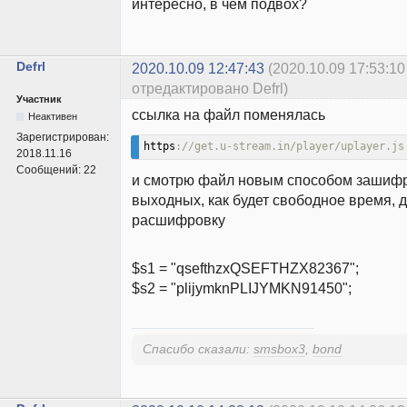
интересно, в чем подвох?
Defrl
2020.10.09 12:47:43
(2020.10.09 17:53:10
отредактировано Defrl)
Участник
ссылка на файл поменялась
Неактивен
Зарегистрирован:
https
://get.u-stream.in/player/uplayer.js
2018.11.16
Сообщений:
22
и смотрю файл новым способом зашифр
выходных, как будет свободное время, 
расшифровку
$s1 = "qsefthzxQSEFTHZX82367";
$s2 = "plijymknPLIJYMKN91450";
Спасибо сказали:
smsbox3
,
bond