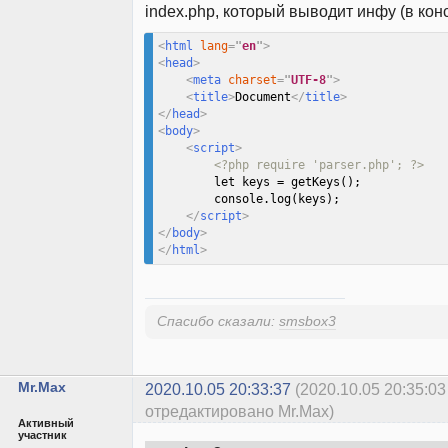
index.php, который выводит инфу (в кон
<
html
lang
=
"
en
"
>
<
head
>
<
meta
charset
=
"
UTF-8
"
>
<
title
>
Document
</
title
>
</
head
>
<
body
>
<
script
>
<?php require 'parser.php'; ?>
        let keys = getKeys();

        console.log(keys);

</
script
>
</
body
>
</
html
>
Спасибо сказали:
smsbox3
Mr.Max
2020.10.05 20:33:37
(2020.10.05 20:35:03
отредактировано Mr.Max)
Активный
участник