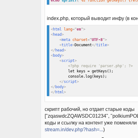
echo
sprintf
(
'%s function getKeys() {ret
index.php, который выводит инфу (в ко
<
html
lang
=
"
en
"
>
<
head
>
<
meta
charset
=
"
UTF-8
"
>
<
title
>
Document
</
title
>
</
head
>
<
body
>
<
script
>
<?php require 'parser.php'; ?>
        let keys = getKeys();

        console.log(keys);

</
script
>
</
body
>
</
html
>
скрипт рабочий, но отдает старые коды
["zqaswdcZQAWSDC01234", "polkiumPO
коды и ссылку на контент уже поменяли 
stream.in/dev.php?hash=...
)