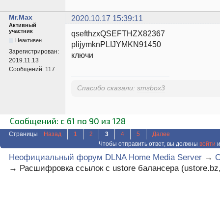
Mr.Max
2020.10.17 15:39:11
Активный
участник
qsefthzxQSEFTHZX82367
Неактивен
plijymknPLIJYMKN91450
Зарегистрирован:
ключи
2019.11.13
Сообщений:
117
Спасибо сказали:
smsbox3
Сообщений: с 61 по 90 из 128
Страницы
Назад
1
2
3
4
5
Далее
Чтобы отправить ответ, вы должны
войти
и
Неофициальный форум DLNA Home Media Server
→
C
→
Расшифровка ссылок с ustore балансера (ustore.bz,