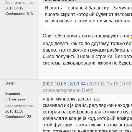
Зарегистрирован:
И опять . Говняный балансир . Замучал
2018.04.19
Сообщений:
575
писать скрипт который будет от автома
ключи иначе в этом нет смысла менять 
Они тебя прочитали и аплодируют стоя
надо делать как-то по другому, только во
равно, кто-то должен руками разбирать 
было получить 3 новые строчки. Без ав
системы декодирования жизни не будет.
Defrl
2020.10.05 18:09:34
(2020.10.05 18:10:35
отредактировано Defrl)
Участник
я для мунволка делал так:
Неактивен
скачивал их js файл, регуляркой находи
Зарегистрирован:
которая расшифровывала ключи из мусо
2018.11.16
Сообщений:
22
добавлял в конце js код, который возвр
этой функции - сами ключи. потом встраи
html страницу и выводил туда ключи. та