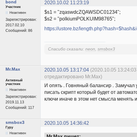
bond
2020.10.02 11:23:19
Участник
$s1 = "zqaswdcZQAWSDC01234";
Неактивен
$s2 = "polkiumPOLKUIM98765";
Зарегистрирован:
2017.02.10
https://ustore.bz/length.php?hash=$hash&
Сообщений:
86
Спасибо сказали:
neon
,
smsbox3
Mr.Max
2020.10.05 13:17:04
(2020.10.05 13:24:03
отредактировано Mr.Max)
Активный
участник
И опять . Говняный балансир . Замучал
Неактивен
писать скрипт который будет от автомат
Зарегистрирован:
ключи иначе в этом нет смысла менять 
2019.11.13
Сообщений:
117
smsbox3
2020.10.05 14:36:42
Гуру
Неактивен
Mr.Max пишет: