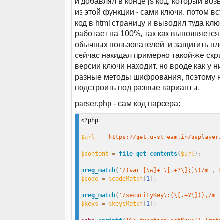
и добавлял в конце js код, который во
из этой функции - сами ключи. потом вс
код в html страницу и выводил туда клю
работает на 100%, так как выполняется 
обычных пользователей, и защитить п
сейчас накидал примерно такой-же скри
версии ключи находит. но вроде как у 
разные методы шифрования, поэтому н
подстроить под разные варианты.
parser.php - сам код парсера:
<?php
$url
=
'https://get.u-stream.in/usplayer
$content
=
file_get_contents
(
$url
)
;
preg_match
(
'/(var [\w]+=\[.+?\];)\(/m'
,
$code
=
$codeMatch
[
1
]
;
preg_match
(
'/securityKey\:(\[.+?\])},/m'
$keys
=
$keysMatch
[
1
]
;