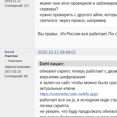
2019.11.13
может они логи проверили и заблокиров
Сообщений:
117
сервера?
нужно проверить с другого айпи, котор
светился. через прокси, например
Вы правы . Из России все работает. По 
bond
2020.10.11 09:49:01
Участник
Неактивен
Defrl пишет:
Зарегистрирован:
обновил скрипт, теперь работает с дву
2017.02.10
Сообщений:
86
версиями шифрования
и залил на сайт, чтобы можно было сра
актуальные ключи
https://ustoredecode.netlify.app/
работает все на js, в исходном коде ст
логика скрипта
не уверен, что буду продолжать обновля
все равно балансером этим не пользу