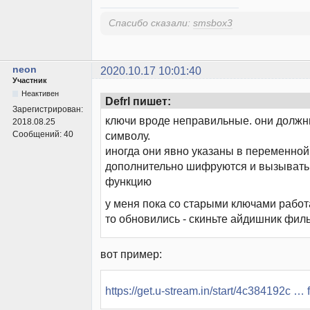
Спасибо сказали:
smsbox3
neon
2020.10.17 10:01:40
Участник
Неактивен
Defrl пишет:
Зарегистрирован:
ключи вроде неправильные. они должн
2018.08.25
Сообщений:
40
символу.
иногда они явно указаны в переменной,
дополнительно шифруются и вызывать 
функцию
у меня пока со старыми ключами работае
то обновились - скиньте айдишник фил
вот пример:
https://get.u-stream.in/start/4c384192c …