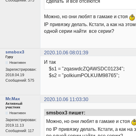
Сообщений:
575
сделать и все отсеются
Можно, но они любят в гамаке и стоя
IP привязку делать. Кстати, а как на это
одной серии найти все серии?
smsbox3
2020.10.06 08:01:39
Гуру
И так
Неактивен
$s1 = "zqaswdcZQAWSDC01234";
Зарегистрирован:
$s2 = "polkiumPOLKUIM98765";
2018.04.19
Сообщений:
575
Mr.Max
2020.10.06 11:03:30
Активный
участник
smsbox3 пишет:
Неактивен
Зарегистрирован:
Можно, но они любят в гамаке и стоя
2019.11.13
по IP привязку делать. Кстати, а как на
Сообщений:
117
по одной серии найти все серии?