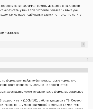
 скорости сети (100M/1G), работы декодера в ТВ. Сервер
ит через сеть, у меня при битрейте больше 12 мбит уже
одек так же надо подбирать и зависит от того, что хотите
ilps 46pdl8908s
1
4
рос по форматам - найдите фильмы, которые нормально
дования этого вопроса Вы дальше не продвинетесь.
орматах оставить исключительно такие форматы, остальное
, скорости сети (100M/1G), работы декодера в ТВ. Сервер
зит через сеть, у меня при битрейте больше 12 мбит уже