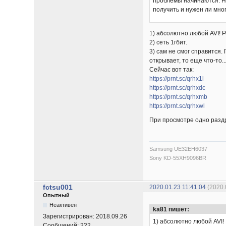
проблемы начинаются. Не
получить и нужен ли мно
1) абсолютно любой AVI! Р
2) сеть 1гбит.
3) сам не смог справится.
открывает, то еще что-то..
Сейчас вот так:
https://prnt.sc/qrhx1l
https://prnt.sc/qrhxdc
https://prnt.sc/qrhxmb
https://prnt.sc/qrhxwl
При просмотре одно раздр
Samsung UE32EH6037
Sony KD-55XH9096BR
fctsu001
2020.01.23 11:41:04
(2020.
Опытный
Неактивен
ka81 пишет:
Зарегистрирован:
2018.09.26
1) абсолютно любой AVI! 
Сообщений:
222