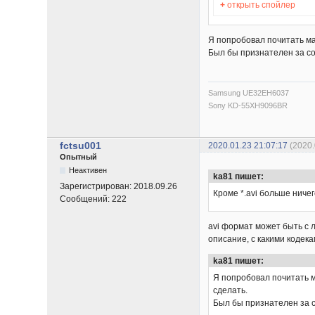
+
открыть спойлер
Я попробовал почитать ма
Был бы признателен за с
Samsung UE32EH6037
Sony KD-55XH9096BR
fctsu001
2020.01.23 21:07:17
(2020.
Опытный
Неактивен
ka81 пишет:
Зарегистрирован:
2018.09.26
Кроме *.avi больше ниче
Сообщений:
222
avi формат может быть с 
описание, с какими кодек
ka81 пишет:
Я попробовал почитать м
сделать.
Был бы признателен за 