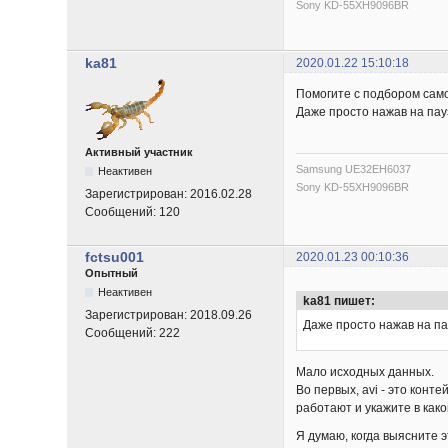
Sony KD-55XH9096BR
ka81
2020.01.22 15:10:18
Помогите с подбором само
Даже просто нажав на пауз
Активный участник
Samsung UE32EH6037
Неактивен
Sony KD-55XH9096BR
Зарегистрирован:
2016.02.28
Сообщений:
120
fctsu001
2020.01.23 00:10:36
Опытный
Неактивен
ka81 пишет:
Зарегистрирован:
2018.09.26
Даже просто нажав на па
Сообщений:
222
Мало исходных данных.
Во первых, avi - это кон
работают и укажите в како
Я думаю, когда выясните 