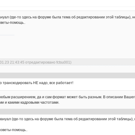
нуал (где-то здесь на форуме была тема об редактировании этой таблицы), н
оветы-помощь..
01.23 21:43:45 отредактировано fctsu001)
го транскодировать НЕ надо, все работает!
любым расширением, да и сам формат может быть разным. В описании Вашего 
ами и какими кадровыми частотами.
ануал (где-то здесь на форуме была тема об редактировании этой таблицы), 
советы-помощь..