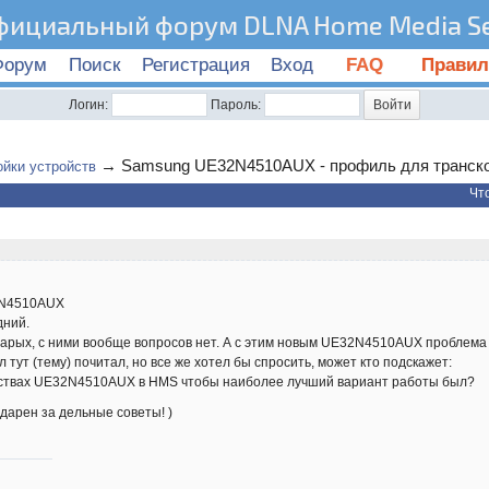
фициальный форум DLNA Home Media Se
Форум
Поиск
Регистрация
Вход
FAQ
Правил
Логин:
Пароль:
→
Samsung UE32N4510AUX - профиль для транско
ойки устройств
Чт
2N4510AUX
дний.
тарых, с ними вообще вопросов нет. А с этим новым UE32N4510AUX проблема -
л тут (тему) почитал, но все же хотел бы спросить, может кто подскажет:
войствах UE32N4510AUX в HMS чтобы наиболее лучший вариант работы был?
дарен за дельные советы! )