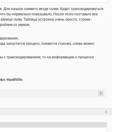
ся. Для начала снимите везде галки, будет транскодироваться
 что бы нормально показывало. После этого поставьте все
аблице галку. Таблица устроена очень просто, строки -
проблем со звуком.
одирование.
гда запустится процесс, появится строчка, слева можно
мы с транскодированием, то на информацию о процессе
ilps 46pdl8908s
1
8