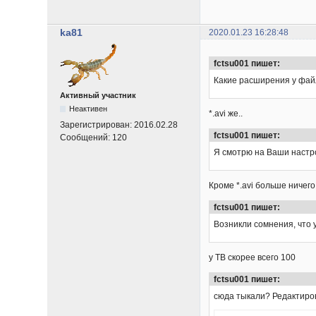
ka81
2020.01.23 16:28:48
fctsu001 пишет:
Какие расширения у фай
Активный участник
Неактивен
*.avi же..
Зарегистрирован:
2016.02.28
fctsu001 пишет:
Сообщений:
120
Я смотрю на Ваши настро
Кроме *.avi больше ничего
fctsu001 пишет:
Возникли сомнения, что 
у ТВ скорее всего 100
fctsu001 пишет:
сюда тыкали? Редактир