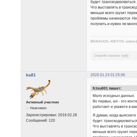
будет транскодироваться.
Что выставлять в транско
меньше всего грузит пере
проблемы начинаются. Непл
получить и нужен ли мног
BRAVIA KDL-40EX700, webo
Спасибо сказали:
ka81
ka81
2020.01.23 01:25:06
fctsu001 пишет:
Мало исходных данных.
Во первых, avi - это ко
Активный участник
работают и укажите в как
Неактивен
Зарегистрирован:
2016.02.28
Я думаю, когда выясните
Сообщений:
120
будет транскодироваться
Что выставлять в транск
меньше всего грузит пер