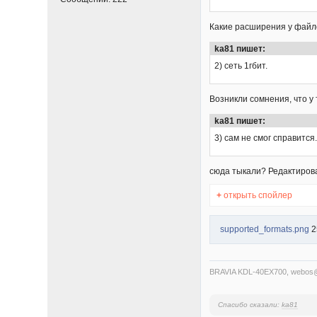
Какие расширения у файло
ka81 пишет:
2) сеть 1гбит.
Возникли сомнения, что у
ka81 пишет:
3) сам не смог справитс
сюда тыкали? Редактиро
+
открыть спойлер
supported_formats.png
2
BRAVIA KDL-40EX700, webo
Спасибо сказали:
ka81