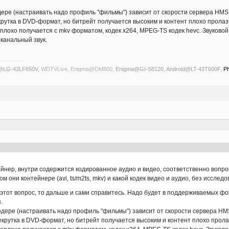
дере (настраивать надо профиль "фильмы") зависит от скорости сервера HMS,
крутка в DVD-формат, но битрейт получается высоким и контент плохо пролаз
охо получается с mkv форматом, кодек x264, MPEG-TS кодек hevc. Звуковой к
оканальный звук.
s@LG-42LF650V,
WDTVLive, Enigma@DM800,
Enigma@GI-S8120, Android@LT-43T600F,
Ph
нтейнер, внутри содержится кодированное аудио и видео, соответственно воп
ом они контейнере (avi, ts/m2ts, mkv) и какой кодек видео и аудио, без иссле
 этот вопрос, то дальше и сами справитесь. Надо будет в поддерживаемых ф
.
одере (настраивать надо профиль "фильмы") зависит от скорости сервера HMS
екрутка в DVD-формат, но битрейт получается высоким и контент плохо прола