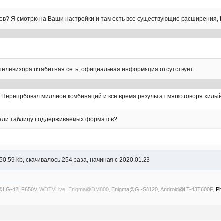
в? Я смотрю на Ваши настройки и там есть все существующие расширения, В
 телевизора гигабитная сеть, официальная информация отсутствует.
я. Перепрбовал миллион комбинаций и все время результат мягко говоря хилый
вали таблицу поддерживаемых форматов?
50.59 kb, скачивалось 254 раза, начиная с 2020.01.23
s@LG-42LF650V,
WDTVLive, Enigma@DM800,
Enigma@GI-S8120, Android@LT-43T600F,
Ph