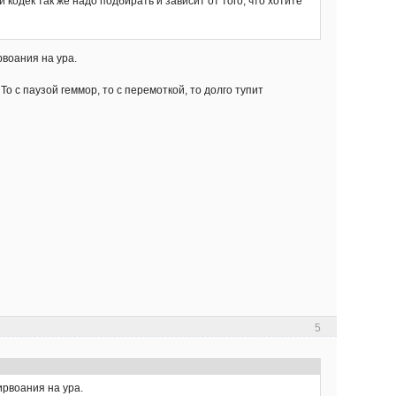
кодек так же надо подбирать и зависит от того, что хотите
рвоания на ура.
о с паузой геммор, то с перемоткой, то долго тупит
5
ирвоания на ура.