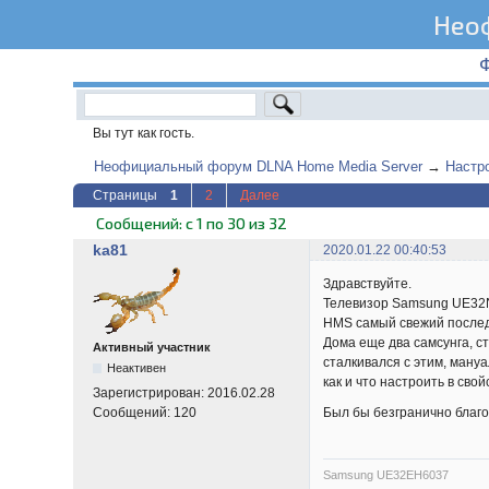
Нео
Вы тут как гость.
Неофициальный форум DLNA Home Media Server
→
Настр
Страницы
1
2
Далее
Сообщений: с 1 по 30 из 32
ka81
2020.01.22 00:40:53
Здравствуйте.
Телевизор Samsung UE3
HMS самый свежий после
Дома еще два самсунга, с
Активный участник
сталкивался с этим, мануа
Неактивен
как и что настроить в с
Зарегистрирован:
2016.02.28
Был бы безгранично благо
Сообщений:
120
Samsung UE32EH6037