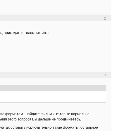
2
ь, приходится телек выкл/вкл.
3
ос по форматам - найдите фильмы, которые нормально
ования этого вопроса Вы дальше не продвинетесь.
рматах оставить исключительно такие форматы, остальное