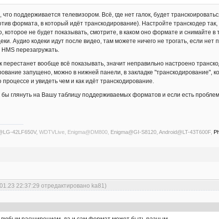
, что поддерживается телевизором. Всё, где нет галок, будет транскоировать
ротив формата, в который идёт транскодирование). Настройте транскодер так,
о, которое не будет показывать, смотрите, в каком оно формате и снимайте в т
еки. Аудио кодеки идут после видео, там можете ничего не трогать, если нет 
 HMS перезагружать.
ок перестанет вообще всё показывать, значит неправильно настроено транск
рование запущено, можно в нижней панели, в закладке "транскодирование", ко
 процессе и увидеть чем и как идёт транскодирование.
ь бы глянуть на Вашу таблицу поддерживаемых форматов и если есть пробле
s@LG-42LF650V,
WDTVLive, Enigma@DM800,
Enigma@GI-S8120, Android@LT-43T600F,
Ph
.01.23 22:37:29 отредактировано ka81)
с любым расширением, да и сам формат может быть разным.