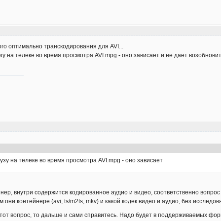
го оптимально транскодирования для AVI...
у на телеке во время просмотра AVI.mpg - оно зависает и не дает возобновит
узу на телеке во время просмотра AVI.mpg - оно зависает
тейнер, внутри содержится кодированное аудио и видео, соответственно вопр
м они контейнере (avi, ts/m2ts, mkv) и какой кодек видео и аудио, без исслед
этот вопрос, то дальше и сами справитесь. Надо будет в поддерживаемых фо