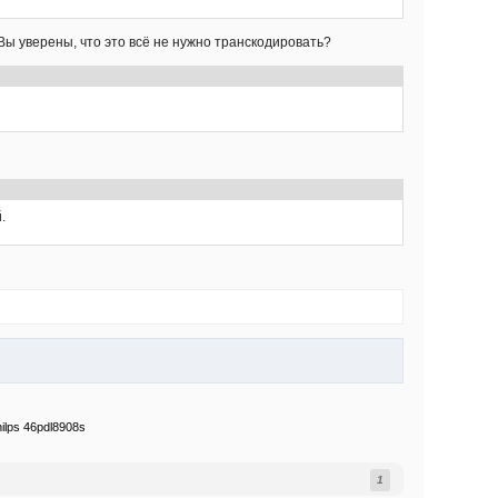
ы уверены, что это всё не нужно транскодировать?
.
ilps 46pdl8908s
1