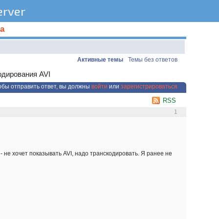
rver
а
Активные темы
Темы без ответов
дирования AVI
обы отправить ответ, вы должны
войти
или
зарегистрироваться
RSS
1
 не хочет показывать AVI, надо транскодировать. Я ранее не