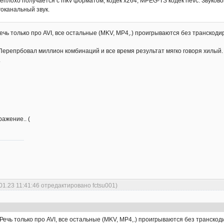
плохо получается с mkv форматом, кодек x264, MPEG-TS кодек hevc. Звуковой 
гоканальный звук.
ечь только про AVI, все остальные (MKV, MP4,.) проигрываются без транскоди
 Перепрбовал миллион комбинаций и все время результат мягко говоря хилый. Т
.
ажение.. (
01.23 11:41:46 отредактировано fctsu001)
Речь только про AVI, все остальные (MKV, MP4,.) проигрываются без транскод