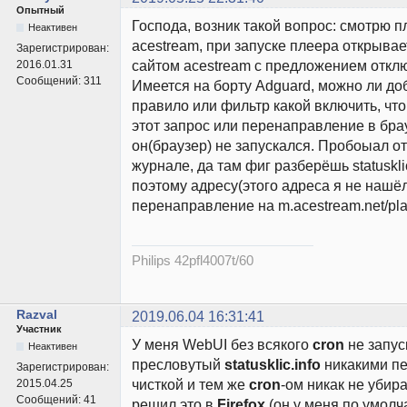
Опытный
Господа, возник такой вопрос: смотрю п
Неактивен
acestream, при запуске плеера открывае
Зарегистрирован:
сайтом acestream с предложением отклю
2016.01.31
Сообщений:
311
Имеется на борту Adguard, можно ли доб
правило или фильтр какой включить, чт
этот запрос или перенаправление в бра
он(браузер) не запускался. Пробоыал о
журнале, да там фиг разберёшь statusklic
поэтому адресу(этого адреса я не нашёл
перенаправление на m.acestream.net/plan
Philips 42pfl4007t/60
Razval
2019.06.04 16:31:41
Участник
У меня WebUI без всякого
cron
не запус
Неактивен
пресловутый
statusklic.info
никакими пе
Зарегистрирован:
чисткой и тем же
cron
-ом никак не убир
2015.04.25
Сообщений:
41
решил это в
Firefox
(он у меня по умол