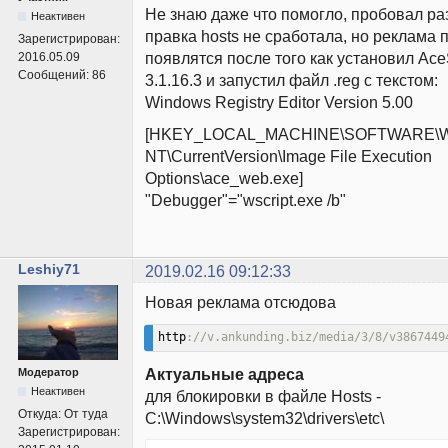
Не знаю даже что помогло, пробовал р
Неактивен
правка hosts не сработала, но реклама 
Зарегистрирован:
появлятся после того как установил Ac
2016.05.09
Сообщений:
86
3.1.16.3 и запустил файл .reg с текстом:
Windows Registry Editor Version 5.00
[HKEY_LOCAL_MACHINE\SOFTWARE\Wow
NT\CurrentVersion\Image File Execution
Options\ace_web.exe]
"Debugger"="wscript.exe /b"
Leshiy71
2019.02.16 09:12:33
Новая реклама отсюдова
http
://v.ankunding.biz/media/3/8/v3867449
Актуальные адреса
Модератор
Неактивен
для блокировки в файле Hosts -
Откуда:
От туда
С:\Windows\system32\drivers\etc\
Зарегистрирован: