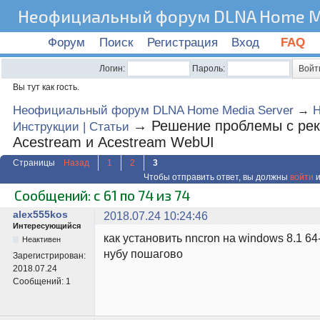
Неофициальный форум DLNA Home Me
Форум
Поиск
Регистрация
Вход
FAQ
Логин:
Пароль:
Вы тут как гость.
Неофициальный форум DLNA Home Media Server
→
→
Решение проблемы с ре
Инструкции | Статьи
Acestream и Acestream WebUI
Страницы
Назад
1
2
3
Чтобы отправить ответ, вы должны
войти
и
Сообщений: с 61 по 74 из 74
alex555kos
2018.07.24 10:24:46
Интересующийся
как установить nncron на windows 8.1 64
Неактивен
нубу пошагово
Зарегистрирован:
2018.07.24
Сообщений:
1