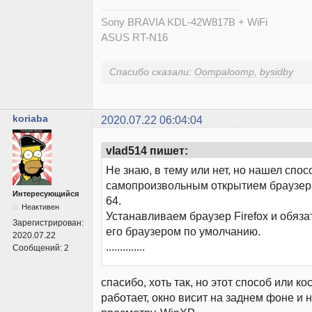
Sony BRAVIA KDL-42W817B + WiFi
ASUS RT-N16
Спасибо сказали:
Oompaloomp
,
bysidby
koriaba
2020.07.22 06:04:04
vlad514 пишет:
Не знаю, в тему или нет, но нашел спос
самопроизвольным открытием браузер
Интересующийся
64.
Неактивен
Устанавливаем браузер Firefox и обяз
Зарегистрирован:
его браузером по умолчанию.
2020.07.22
..............
Сообщений:
2
спасибо, хоть так, но этот способ или к
работает, окно висит на заднем фоне и 