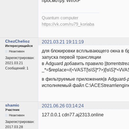
просмотру. WinXP
Quantum computer
https://vk.com/ru79_koriaba
ChezChelioz
2021.03.21 19:11:19
Интересующийся
для блокировки всплывающего окна в б
Неактивен
запуска первой трансляции
Зарегистрирован:
в Adguard добавить правило ||torrentstre
2021.03.21
Сообщений:
1
_*=$replace=/(<VAST[\s\S]*?>)[\s\S]*<\/V
в фильтруемые приложения(в Adguard-д
исполняемый файл C:\ACEStream\engine
shamic
2021.06.26 03:14:24
Участник
127.0.0.1 cdn77.aj2313.online
Неактивен
Зарегистрирован:
2017.03.28