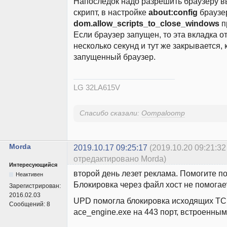
Напоследок надо разрешить браузеру в
скрипт, в настройке
about:config
браузе
dom.allow_scripts_to_close_windows
п
Если браузер запущен, то эта вкладка о
несколько секунд и тут же закрывается, к
запущенный браузер.
LG 32LA615V
Спасибо сказали:
Oompaloomp
Morda
2019.10.17 09:25:17
(2019.10.20 09:21:32
отредактировано Morda)
Интересующийся
второй день лезет реклама. Помогите п
Неактивен
Блокировка через файл хост не помогает
Зарегистрирован:
2016.02.03
UPD помогла блокировка исходящих TCP
Сообщений:
8
ace_engine.exe на 443 порт, встроенны