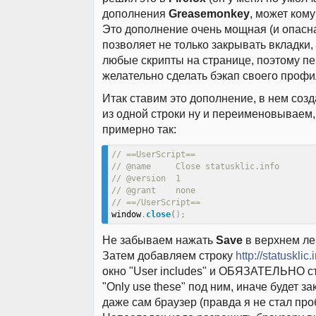
дополнения
Greasemonkey
, может кому
Это дополнение очень мощная (и опасн
позволяет не только закрывать вкладки,
любые скрипты на странице, поэтому пе
желательно сделать бэкап своего профи
Итак ставим это дополнение, в нем соз
из одной строки ну и переименовываем,
примерно так:
// ==UserScript==
// @name     Close statusklic.info
// @version  1
// @grant    none
// ==/UserScript==
window
.
close
(
)
;
Не забываем нажать
Save
в верхнем ле
Затем добавляем строку
http://statusklic
окно "User includes" и ОБЯЗАТЕЛЬНО ст
"Only use these" под ним, иначе будет з
даже сам браузер (правда я не стал проб