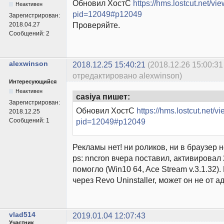
Обновил ХостС
https://hms.lostcut.net/vi
Неактивен
pid=12049#p12049
Зарегистрирован:
Проверяйте.
2018.04.27
Сообщений:
2
alexwinson
2018.12.25 15:40:21
(2018.12.26 15:00:31
отредактировано alexwinson)
Интересующийся
Неактивен
casiya пишет:
Зарегистрирован:
Обновил ХостС
https://hms.lostcut.net/v
2018.12.25
Сообщений:
1
pid=12049#p12049
Рекламы нет! ни роликов, ни в браузер н
ps: nncron вчера поставил, активировал 
помогло (Win10 64, Ace Stream v.3.1.32)
через Revo Uninstaller, может он не от а
vlad514
2019.01.04 12:07:43
Участник