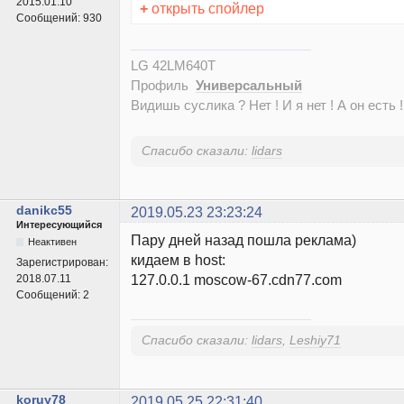
2015.01.10
+
открыть спойлер
Сообщений:
930
LG 42LM640T
Профиль
Универсальный
Видишь суслика ? Нет ! И я нет ! А он есть !
Спасибо сказали:
lidars
danikc55
2019.05.23 23:23:24
Интересующийся
Пару дней назад пошла реклама)
Неактивен
кидаем в host:
Зарегистрирован:
127.0.0.1 moscow-67.cdn77.com
2018.07.11
Сообщений:
2
Спасибо сказали:
lidars
,
Leshiy71
koruy78
2019.05.25 22:31:40