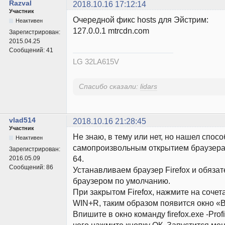
Razval
2018.10.16 17:12:14
Участник
Очередной фикс hosts для Эйстрим:
Неактивен
127.0.0.1 mtrcdn.com
Зарегистрирован:
2015.04.25
Сообщений:
41
LG 32LA615V
Спасибо сказали:
lidars
vlad514
2018.10.16 21:28:45
Участник
Не знаю, в тему или нет, но нашел спос
Неактивен
самопроизвольным открытием браузера
Зарегистрирован:
64.
2016.05.09
Сообщений:
86
Устанавливаем браузер Firefox и обязат
браузером по умолчанию.
При закрытом Firefox, нажмите на соче
WIN+R, таким образом появится окно «
Впишите в окно команду firefox.exe -Prof
чего нажмите кнопку ОК. Запустится м