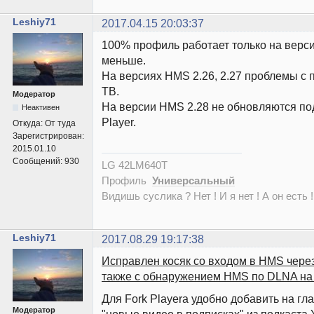
Leshiy71
2017.04.15 20:03:37
100% профиль работает только на верс
меньше.
На версиях HMS 2.26, 2.27 проблемы с
ТВ.
Модератор
На версии HMS 2.28 не обновляются под
Неактивен
Player.
Откуда:
От туда
Зарегистрирован:
2015.01.10
Сообщений:
930
LG 42LM640T
Профиль
Универсальный
Видишь суслика ? Нет ! И я нет ! А он есть !
Leshiy71
2017.08.29 19:17:38
Исправлен косяк со входом в HMS через 
также с обнаружением HMS по DLNA на
Для Fork Playera удобно добавить на гл
Модератор
"новые видео в подписках" из подкаста Y