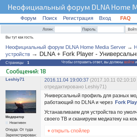
Неофициальный форум DLNA Home Me
Форум
Поиск
Регистрация
Вход
FAQ
Логин:
Пароль:
Вы тут как гость.
Неофициальный форум DLNA Home Media Server
→
Н
→
DLNA + Fork Player - Универсаль
устройств
Чтобы отправить ответ, вы должны
войти
и
Страницы
1
Сообщений: 18
Leshiy71
2016.11.04 19:00:37
(2017.10.11 02:10:10
отредактировано Leshiy71)
Универсальный профиль для разных мо
работающий по DLNA и через
Fork Play
Устанавливаем для устройства по умол
Модератор
своего ТВ и сканируем медиатеку на ко
Неактивен
Откуда:
От туда
+
открыть спойлер
Зарегистрирован: