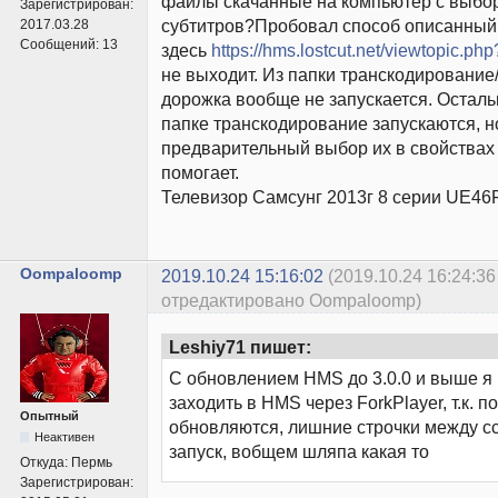
файлы скачанные на компьютер с выбо
Зарегистрирован:
субтитров?Пробовал способ описанный 
2017.03.28
Сообщений:
13
здесь
https://hms.lostcut.net/viewtopic.
не выходит. Из папки транскодирование
дорожка вообще не запускается. Остал
папке транскодирование запускаются, но
предварительный выбор их в свойствах
помогает.
Телевизор Самсунг 2013г 8 серии UE4
Oompaloomp
2019.10.24 15:16:02
(2019.10.24 16:24:36
отредактировано Oompaloomp)
Leshiy71 пишет:
С обновлением HMS до 3.0.0 и выше я
заходить в HMS через ForkPlayer, т.к. п
Опытный
обновляются, лишние строчки между с
Неактивен
запуск, вобщем шляпа какая то
Откуда:
Пермь
Зарегистрирован: