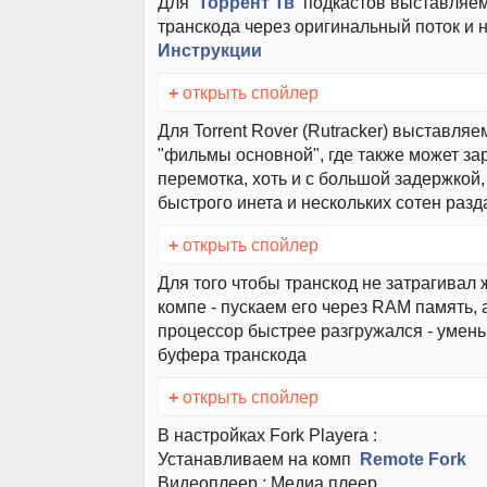
Для
Торрент Тв
подкастов выставляем
транскода через оригинальный поток и
Инструкции
+
открыть спойлер
Для Torrent Rover (Rutracker) выставляе
"фильмы основной", где также может за
перемотка, хоть и с большой задержкой,
быстрого инета и нескольких сотен раз
+
открыть спойлер
Для того чтобы транскод не затрагивал 
компе - пускаем его через RAM память, 
процессор быстрее разгружался - умен
буфера транскода
+
открыть спойлер
В настройках Fork Playera :
Устанавливаем на комп
Remote Fork
Видеоплеер : Медиа плеер