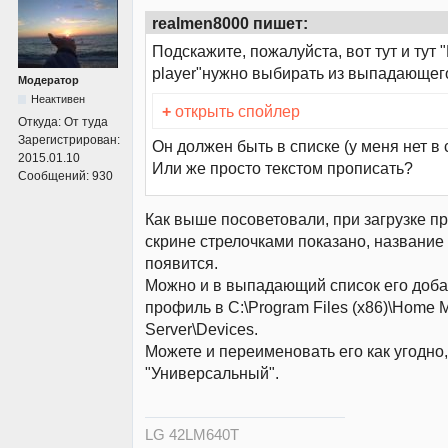
realmen8000 пишет:
Подскажите, пожалуйста, вот тут и тут "
player"нужно выбирать из выпадающег
Модератор
Неактивен
+
открыть спойлер
Откуда:
От туда
Зарегистрирован:
Он должен быть в списке (у меня нет в сп
2015.01.10
Или же просто текстом прописать?
Сообщений:
930
Как выше посоветовали, при загрузке п
скрине стрелочками показано, название 
появится.
Можно и в выпадающий список его доба
профиль в C:\Program Files (x86)\Home 
Server\Devices.
Можете и переименовать его как угодно
"Универсальный".
LG 42LM640T