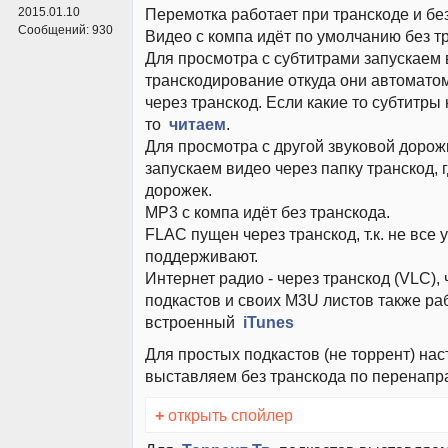
Перемотка работает при транскоде и без
2015.01.10
Сообщений:
930
Видео с компа идёт по умолчанию без т
Для просмотра с субтитрами запускаем 
транскодирование откуда они автомато
через транскод. Если какие то субтитры
то
читаем
.
Для просмотра с другой звуковой дорож
запускаем видео через папку транскод, 
дорожек.
MP3 с компа идёт без транскода.
FLAC пущен через транскод, т.к. не все 
поддерживают.
Интернет радио - через транскод (VLC),
подкастов и своих M3U листов также ра
встроенный
iTunes
Для простых подкастов (не торрент) нас
выставляем без транскода по перенап
+
открыть спойлер