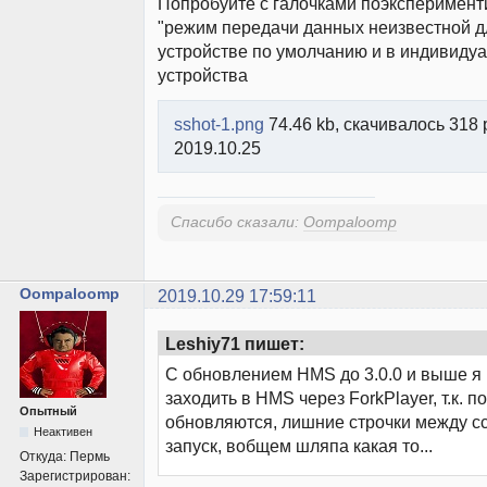
Попробуйте с галочками поэксперимент
"режим передачи данных неизвестной д
устройстве по умолчанию и в индивиду
устройства
sshot-1.png
74.46 kb, скачивалось 318 
2019.10.25
Спасибо сказали:
Oompaloomp
Oompaloomp
2019.10.29 17:59:11
Leshiy71 пишет:
С обновлением HMS до 3.0.0 и выше я
заходить в HMS через ForkPlayer, т.к. п
Опытный
обновляются, лишние строчки между с
Неактивен
запуск, вобщем шляпа какая то...
Откуда:
Пермь
Зарегистрирован: