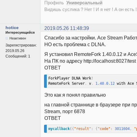
Профиль
Универсальный
Видишь суслика ? Нет ! И я нет ! А он есть !
hotice
2019.05.26 11:48:39
Интересующийся
Спасибо за настройки. Ace Stream Рабо
Неактивен
НО есть проблема с DLNA.
Зарегистрирован:
2019.05.26
Я установил RemoteFork 1.40.0.12 и AceS
Сообщений:
1
На ПК по адресу http://localhost:8027/test
ОТВЕТ
ForkPlayer DLNA Work
!
RemoteFork Server
.
 v
.
1.40
.
0.12
 with Ace 
Это как я понял правильно
на главной страннице в браузере при п
Stream, порт 6878
ОТВЕТ
mycallback
(
{
"result"
:
{
"code"
:
3011604
,
"