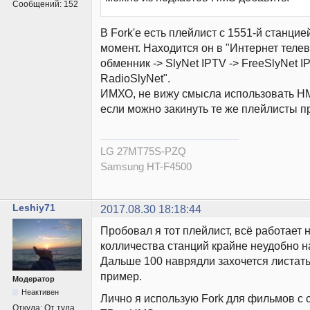
Сообщений:
152
В Fork'e есть плейлист с 1551-й станцие
момент. Находится он в "Интернет теле
обменник -> SlyNet IPTV -> FreeSlyNet I
RadioSlyNet".
ИМХО, не вижу смысла использовать HM
если можно закинуть те же плейлисты пр
LG 27MT75S-PZQ
Samsung HT-F4500
Leshiy71
2017.08.30 18:18:44
Пробовал я тот плейлист, всё работает н
колличества станций крайне неудобно на
Дальше 100 наврядли захочется листать
пример.
Модератор
Неактивен
Лично я использую Fork для фильмов с 
Откуда:
От туда