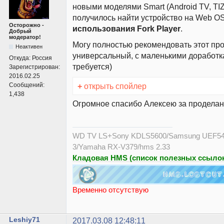
новыми моделями Smart (Android TV, TI
получилось найти устройство на Web OS
Осторожно -
использования Fork Player
.
Добрый
модератор!
Могу полностью рекомендовать этот про
Неактивен
универсальный, с маленькими доработка
Откуда:
Россия
требуется)
Зарегистрирован:
2016.02.25
+
открыть спойлер
Сообщений:
1,438
Огромное спасибо Алексею за продела
WD TV LS+Sony KDLS5600/Samsung UEF54
3/Yamaha RX-V379/hms 2.33
Кладовая HMS (список полезных ссылок
Временно отсутствую
Leshiy71
2017.03.08 12:48:11