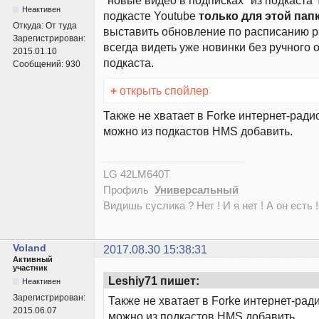
Неактивен
подкасте Youtube
только для этой пап
Откуда:
От туда
выставить обновление по расписанию ра
Зарегистрирован:
всегда видеть уже новинки без ручного
2015.01.10
подкаста.
Сообщений:
930
+
открыть спойлер
Также не хватает в Forke интернет-ради
можно из подкастов HMS добавить.
LG 42LM640T
Профиль
Универсальный
Видишь суслика ? Нет ! И я нет ! А он есть !
Voland
2017.08.30 15:38:31
Активный
участник
Leshiy71 пишет:
Неактивен
Зарегистрирован:
Также не хватает в Forke интернет-рад
2015.06.07
можно из подкастов HMS добавить.