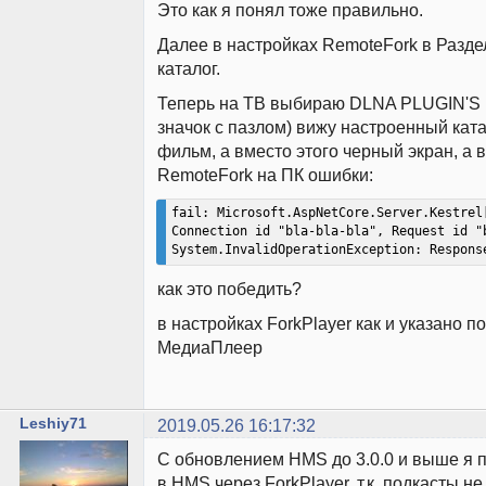
Это как я понял тоже правильно.
Далее в настройках RemoteFork в Разд
каталог.
Теперь на ТВ выбираю DLNA PLUGIN'S
значок с пазлом) вижу настроенный ката
фильм, а вместо этого черный экран, а 
RemoteFork на ПК ошибки:
fail: Microsoft.AspNetCore.Server.Kestrel[
Connection id "bla-bla-bla", Request id "
System.InvalidOperationException: Respons
как это победить?
в настройках ForkPlayer как и указано п
МедиаПлеер
Leshiy71
2019.05.26 16:17:32
С обновлением HMS до 3.0.0 и выше я п
в HMS через ForkPlayer, т.к. подкасты н