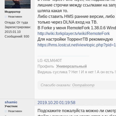
лишние строчки между ссылками на зап
шляпа какая то.
Модератор
Либо ставить HMS ранние версии, либо
Неактивен
только через DLNA вход на ТВ.
Откуда:
От туда
Зарегистрирован:
В Forke у меня RemoteFork 1.38.0.6 Win
2015.01.10
http://wiki.forkplayer.tv/wiki/RemoteFork
Сообщений:
930
Для настройки ТоррентТВ рекомендую
https://hms.lostcut.net/viewtopic.php?pi
LG 42LM640T
Профиль
Универсальный
Видишь суслика ? Нет ! И я нет ! А он есть !
Спасибо сказали:
Oompaloomp
shamic
2019.10.20 01:19:58
Участник
Подскажите пожалуйста можно ли смотр
Неактивен