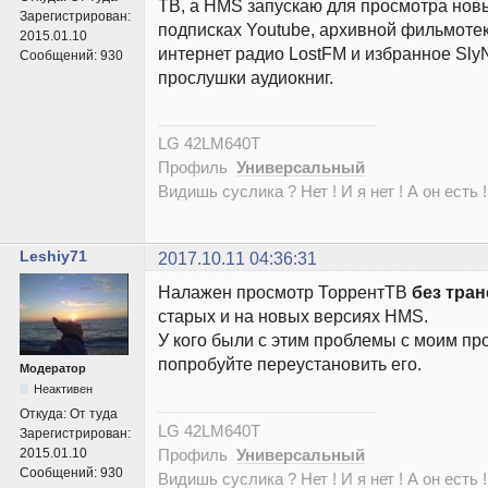
ТВ, а HMS запускаю для просмотра нов
Зарегистрирован:
подписках Youtube, архивной фильмотек
2015.01.10
интернет радио LostFM и избранное SlyN
Сообщений:
930
прослушки аудиокниг.
LG 42LM640T
Профиль
Универсальный
Видишь суслика ? Нет ! И я нет ! А он есть !
Leshiy71
2017.10.11 04:36:31
Налажен просмотр ТоррентТВ
без тра
старых и на новых версиях HMS.
У кого были с этим проблемы с моим п
попробуйте переустановить его.
Модератор
Неактивен
Откуда:
От туда
LG 42LM640T
Зарегистрирован:
Профиль
Универсальный
2015.01.10
Сообщений:
930
Видишь суслика ? Нет ! И я нет ! А он есть !