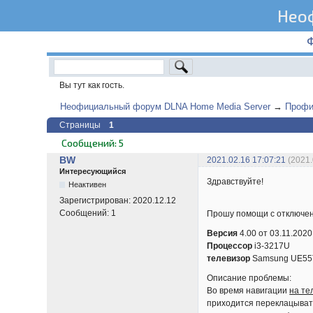
Нео
Вы тут как гость.
Неофициальный форум DLNA Home Media Server
→
Профи
Страницы
1
Сообщений: 5
BW
2021.02.16 17:07:21
(2021
Интересующийся
Здравствуйте!
Неактивен
Зарегистрирован:
2020.12.12
Сообщений:
1
Прошу помощи с отключе
Версия
4.00 от 03.11.2020
Процессор
i3-3217U
телевизор
Samsung UE55
Описание проблемы:
Во время навигации
на те
приходится переклацыват