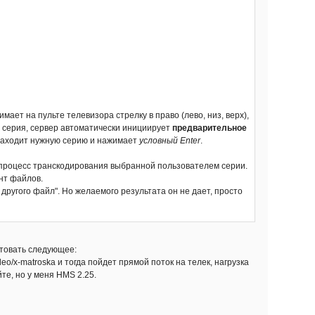
ает на пульте телевизора стрелку в право (лево, низ, верх),
 серия, сервер автоматически инициирует
предварительное
, находит нужную серию и нажимает
условный Enter
.
 процесс транскодирования выбранной пользователем серии.
нт файлов.
ругого файл". Но желаемого результата он не дает, просто
етовать следующее:
deo/x-matroska и тогда пойдет прямой поток на телек, нагрузка
те, но у меня HMS 2.25.