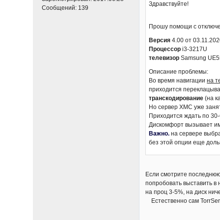
Здравствуйте!
Сообщений:
139
Прошу помощи с отключ
Версия
4.00 от 03.11.20
Процессор
i3-3217U
телевизор
Samsung UE5
Описание проблемы:
Во время навигации
на т
приходится переклацыва
транскодирование
(на к
Но сервер ХМС уже заня
Приходится ждать по 30
Дискомфорт вызывает им
Важно.
на сервере выбра
без этой опции еще дол
Если смотрите последнюю 
попробовать выставить в н
на проц 3-5%, на диск нич
Естественно сам TorrServ