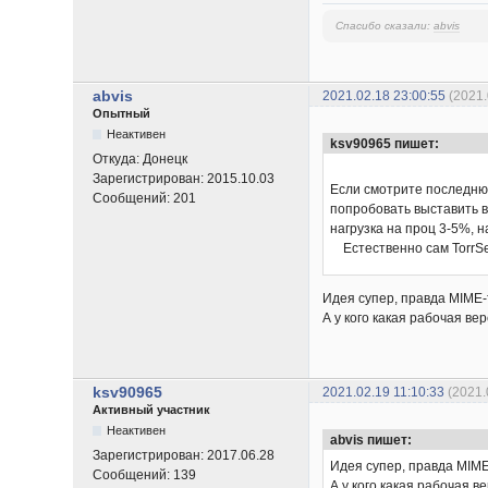
Спасибо сказали:
abvis
abvis
2021.02.18 23:00:55
(2021.
Опытный
Неактивен
ksv90965 пишет:
Откуда:
Донецк
Зарегистрирован:
2015.10.03
Если смотрите последнюю
Сообщений:
201
попробовать выставить в 
нагрузка на проц 3-5%, н
Естественно сам TorrSe
Идея супер, правда MIME-т
А у кого какая рабочая вер
ksv90965
2021.02.19 11:10:33
(2021.
Активный участник
Неактивен
abvis пишет:
Зарегистрирован:
2017.06.28
Идея супер, правда MIME
Сообщений:
139
А у кого какая рабочая в