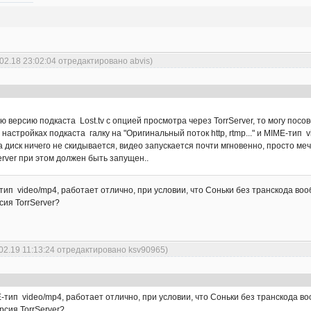
02.18 23:02:04 отредактировано abvis)
 версию подкаста Lost.tv с опцией просмотра через TorrServer, то могу пос
настройках подкаста галку на "Оригинальный поток http, rtmp..." и MIME-тип v
а диск ничего не скидывается, видео запускается почти мгновенно, просто меч
rver при этом должен быть запущен..
ип video/mp4, работает отлично, при условии, что Соньки без транскода вооб
сия TorrServer?
02.19 11:13:24 отредактировано ksv90965)
-тип video/mp4, работает отлично, при условии, что Соньки без транскода воо
ерсия TorrServer?