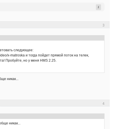
1
3
оветовать следующее:
ideo/x-matroska и тогда пойдет прямой поток на телек,
та! Пробуйте, но у меня HMS 2.25.
ще никак...
4
бще никак...