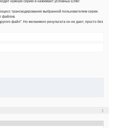
находит нужную серию и нажимает
условный Enter
.
процесс транскодирования выбранной пользователем серии.
т файлов.
угого файл". Но желаемого результата он не дает, просто без
2