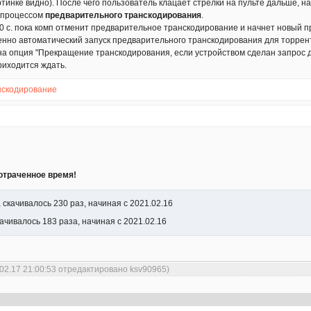
ртинке видно). После чего пользователь клацает стрелки на пульте дальше, 
 процессом
предварительного транскодирования
.
0 с. пока комп отменит предварительное транскодирование и начнет новый 
нно автоматический запуск предварительного транскодирования для торрен
а опция "Прекращение транскодирования, если устройством сделан запрос др
риходится ждать.
нскодирование
отраченное время!
, скачивалось 230 раз, начиная с 2021.02.16
качивалось 183 раза, начиная с 2021.02.16
.02.17 21:00:53 отредактировано ksv90965)