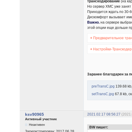
транскодирование
(на ка
Но сервер ХМС уже занят
Приходится ждать по 30-6
Дискомфорт вызывает име
Важно.
на сервере выбран
этой опции еще дольше п
+
Предварительное тра
+
Настройки-Транскодер
Заранее благодарен за п
preTransC.jpg
139.68 kb
setTransC.jpg
67.8 kb, с
ksv90965
2021.02.17 08:56:27
(2021
Активный участник
Неактивен
BW пишет:
Зарегистрирован:
2017.06.28