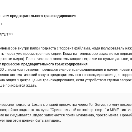
ением
предварительного транскодирования
.
20
5TU7***
елевизоре
внутри папки подкаста с торрент файлами, когда пользователь нажим
ть через уже просмотренные серии. Когда на телевизоре выделяется первая
артинке видно). После чего пользователь клацает стрелки на пульте дальше
т процессом
предварительного транскодирования
.
-60 с. пока комп отменит предварительное транскодирование и начнет новый
енно автоматический запуск предварительного транскодирования для торре
на опция "Прекращение транскодирования, если устройством сделан запрос д
ьше приходится ждать.
версию подкаста Lost.tv с опцией просмотра через TorrServer, то могу посов
астройках подкаста галку на "Оригинальный поток http, rtmp..." и MIME-тип vi
его не скидывается, видео запускается почти мгновенно, просто мечта! Пробуй
er при этом должен быть запущен..