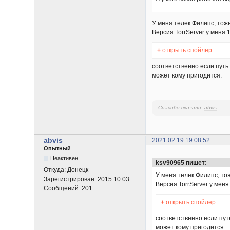
У меня телек Филипс, тоже
Версия TorrServer у меня 
+
открыть спойлер
соответственно если путь 
может кому пригодится.
Спасибо сказали:
abvis
abvis
2021.02.19 19:08:52
Опытный
Неактивен
ksv90965 пишет:
Откуда:
Донецк
У меня телек Филипс, то
Зарегистрирован:
2015.10.03
Версия TorrServer у меня
Сообщений:
201
+
открыть спойлер
соответственно если пут
может кому пригодится.