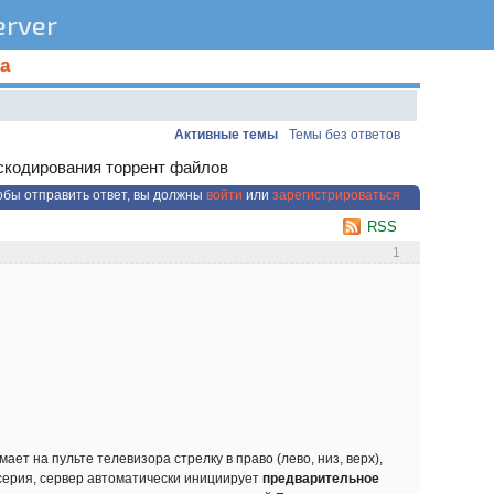
rver
а
Активные темы
Темы без ответов
скодирования торрент файлов
обы отправить ответ, вы должны
войти
или
зарегистрироваться
RSS
1
ет на пульте телевизора стрелку в право (лево, низ, верх),
серия, сервер автоматически инициирует
предварительное