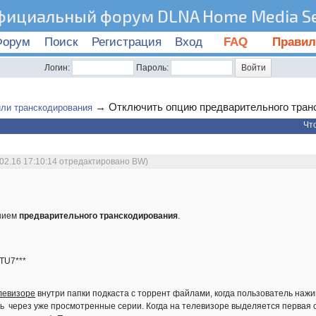
фициальный форум DLNA Home Media Se
Форум
Поиск
Регистрация
Вход
FAQ
Правил
Логин:
Пароль:
→
Отключить опцию предварительного тран
ли транскодирования
Чт
.02.16 17:10:14 отредактировано BW)
нием
предварительного транскодирования
.
TU7***
левизоре
внутри папки подкаста с торрент файлами, когда пользователь нажима
ь через уже просмотренные серии. Когда на телевизоре выделяется первая 