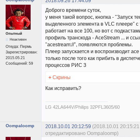
2018.09.26 17:44:09
Доброго времени суток,
у меня такой вопрос, кнопка - "Запуск т
выделенного элемента в VLC плеере" c 
работает на все 100, но вот с подкастам
Опытный
профиль транскода - AceStream ... и ссы
Неактивен
"acestream://", появляются проблемы.
Откуда:
Пермь
Плеер запускается и воспроизводит ace
Зарегистрирован:
только после того как прибить в диспет
2015.05.21
Сообщений:
59
процессов РИС 3
+
Скрины
Как исправить?
LG 42LA644V/Philips 32PFL3605/60
Oompaloomp
2018.10.01 20:12:59
(2018.10.01 20:15:21
отредактировано Oompaloomp)