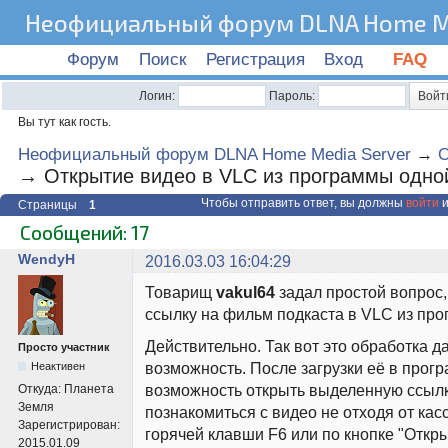
Неофициальный форум DLNA Home Me
Форум
Поиск
Регистрация
Вход
FAQ
Логин:
Пароль:
Вы тут как гость.
Неофициальный форум DLNA Home Media Server
→
О
→
Открытие видео в VLC из программы одно
Чтобы отправить ответ, вы должны
войти
и
Страницы
1
Сообщений: 17
WendyH
2016.03.03 16:04:29
Товарищ
vakul64
задал простой вопрос,
ссылку на фильм подкаста в VLC из пр
Действительно. Так вот это обработка д
Просто участник
возможность. После загрузки её в прогр
Неактивен
возможность открыть выделенную ссылк
Откуда:
Планета
Земля
познакомиться с видео не отходя от ка
Зарегистрирован:
горячей клавши F6 или по кнопке "Откры
2015.01.09