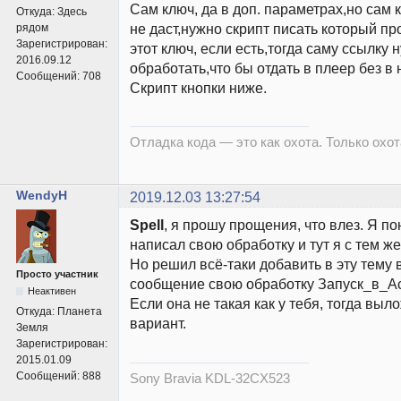
Сам ключ, да в доп. параметрах,но сам 
Откуда:
Здесь
не даст,нужно скрипт писать который пр
рядом
Зарегистрирован:
этот ключ, если есть,тогда саму ссылку 
2016.09.12
обработать,что бы отдать в плеер без в н
Сообщений:
708
Скрипт кнопки ниже.
Отладка кода — это как охота. Только охота
WendyH
2019.12.03 13:27:54
Spell
, я прошу прощения, что влез. Я п
написал свою обработку и тут я с тем ж
Но решил всё-таки добавить в эту тему 
Просто участник
сообщение свою обработку Запуск_в_Ace
Неактивен
Если она не такая как у тебя, тогда выло
Откуда:
Планета
вариант.
Земля
Зарегистрирован:
2015.01.09
Сообщений:
888
Sony Bravia KDL-32CX523