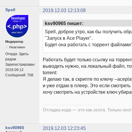
Spell
2019.12.03 12:13:08
ksv90965 пишет:
Spell, доброе утро, как бы получить об
"Запуск в Ace Player".
Модератор
Будет она работать с торрент файлами
Неактивен
Откуда:
Здесь
Работать будет только ссылку на торрен
рядом
Зарегистрирован:
выводить нужно, на локальный файл, т
2016.09.12
torrent:
Сообщений:
708
Я делаю так, в скрипте по ключу --acep
и уже отдаю в плеер. Это если смотреть
хочу смотреть на устройстве ключ убира
Отладка кода — это как охота. Только охота
ksv90965
2019.12.03 12:23:45