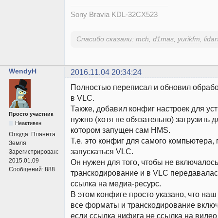
Sony Bravia KDL-32CX523
Спасибо сказали:
mch
,
d1mas
,
yurikfm
,
lidar
WendyH
2016.11.04 20:34:24
Полностью переписал и обновил обрабо
в VLC.
Также, добавил конфиг настроек для ус
Просто участник
нужно (хотя не обязательно) загрузить д
Неактивен
котором запущен сам HMS.
Откуда:
Планета
Т.е. это конфиг для самого компьютера, 
Земля
запускаться VLC.
Зарегистрирован:
2015.01.09
Он нужен для того, чтобы не включалос
Сообщений:
888
транскодирование и в VLC передавала
ссылка на медиа-ресурс.
В этом конфиге просто указано, что на
все форматы и транскодирование включ
если ссылка нифига не ссылка на видео 