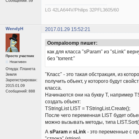
Сообщений:
59
LG 42LA644V/Philips 32PFL3605/60
WendyH
2017.01.29 15:52:21
Oompaloomp пишет:
как для класса "sParam" из "sLink" верн
Просто участник
без "torrent:"
Неактивен
Откуда:
Планета
"Класс" - это такая обстракция, из кото
Земля
Зарегистрирован:
получить объект, у которого будут свойс
2015.01.09
класса.
Сообщений:
888
Начинаются они на букву T, например TS
создать объект:
TStringList LIST = TStringList.Create();
После чего переменная LIST будет объек
можно вызывать методы, типа LIST.Sort()
А
sParam
и
sLink
- это переменные с п
"строка" (string).