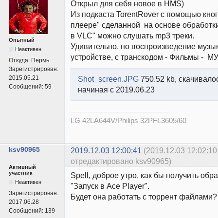
Открыл для себя новое в HMS)
Из подкаста TorentRover c помощью кно
плеере" сделанной на основе обработк
в VLC" можно слушать mp3 треки.
Опытный
Удивительно, но воспроизведение музык
Неактивен
устройстве, с транскодом - Фильмы - 
Откуда:
Пермь
Зарегистрирован:
2015.05.21
Shot_screen.JPG
750.52 kb, скачивалос
Сообщений:
59
начиная с 2019.06.23
LG 42LA644V/Philips 32PFL3605/60
ksv90965
2019.12.03 12:00:41
(2019.12.03 12:02:10
отредактировано ksv90965)
Активный
участник
Spell, доброе утро, как бы получить обр
Неактивен
"Запуск в Ace Player".
Зарегистрирован:
Будет она работать с торрент файлами?
2017.06.28
Сообщений:
139