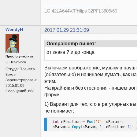
LG 42LA644V/Philips 32PFL3605/60
WendyH
2017.01.29 21:31:09
Oompaloomp пишет:
от знака
?
и до конца
Просто участник
Неактивен
Включаем воображение, музыку в науш
Откуда:
Планета
(обязательно) и начинаем думать, как н
Земля
Зарегистрирован:
этим.
2015.01.09
На крайняк и без стеснения - пишем во
Сообщений:
888
форум.
1) Вариант для тех, кто в регулярных в
не понимает:
int
 nPosition 
=
Pos
(
'?'
,
 sParam
)
;
 
  sParam 
=
Copy
(
sParam
,
1
,
 nPosition
-1
)
;
 