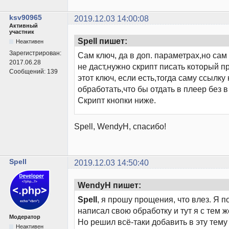
ksv90965
2019.12.03 14:00:08
Активный
участник
Spell пишет:
Неактивен
Зарегистрирован:
Сам ключ, да в доп. параметрах,но сам
2017.06.28
не даст,нужно скрипт писать который п
Сообщений:
139
этот ключ, если есть,тогда саму ссылку
обработать,что бы отдать в плеер без в 
Скрипт кнопки ниже.
Spell, WendyH, спасибо!
Spell
2019.12.03 14:50:40
WendyH пишет:
Spell
, я прошу прощения, что влез. Я 
написал свою обработку и тут я с тем 
Модератор
Но решил всё-таки добавить в эту тему
Неактивен