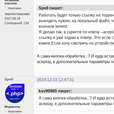
Активный
участник
Spell пишет:
Неактивен
Зарегистрирован:
Работать будет только ссылку на торре
2017.06.28
выводить нужно, на локальный файл, т
Сообщений:
139
вначале torrent:
Я делаю так, в скрипте по ключу --acep
ссылку и уже отдаю в плеер. Это если 
компе.Если хочу смотреть на устройств
А сама кнопка-обработка...? И куда вста
aceplay, в дополнительные параметры п
Spell
2019.12.03 12:47:31
ksv90965 пишет:
А сама кнопка-обработка...? И куда вст
aceplay, в дополнительные параметры 
Модератор
Неактивен