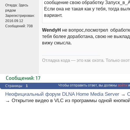
сообщение свою обработку Запуск_в_Ac
Откуда:
Здесь
Если она не такая как у тебя, тогда выл
рядом
вариант.
Зарегистрирован:
2016.09.12
Сообщений:
708
WendyH
не вопрос,посмотрел обработку
тебя более доработана, свою не выклад
вижу смысла.
Отладка кода — это как охота. Только охота
Сообщений: 17
Чтобы отправить ответ, вы должны
войти
и
Страницы
1
Неофициальный форум DLNA Home Media Server
→
О
→
Открытие видео в VLC из программы одной кнопко