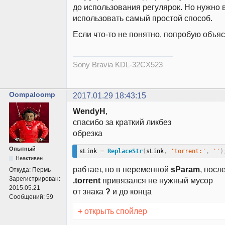
до использования регулярок. Но нужно 
использовать самый простой способ.
Если что-то не понятно, попробую объя
Sony Bravia KDL-32CX523
Oompaloomp
2017.01.29 18:43:15
WendyH
,
спасибо за краткий ликбез
обрезка
Опытный
sLink 
=
ReplaceStr
(
sLink
,
'torrent:'
,
''
)
Неактивен
рабтает, но в переменной
sParam
, посл
Откуда:
Пермь
Зарегистрирован:
.torrent
привязался не нужный мусор
2015.05.21
от знака
?
и до конца
Сообщений:
59
+
открыть спойлер