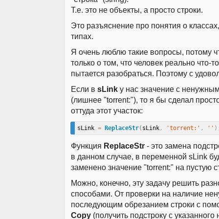
Т.е. это не объекты, а просто строки.
Это разъяснение про понятия о классах,
типах.
Я очень люблю такие вопросы, потому чт
только о том, что человек реально что-то
пытается разобраться. Поэтому с удовол
Если в
sLink
у нас значение с ненужным
(лишнее "torrent:"), то я бы сделал прос
оттуда этот участок:
sLink 
=
ReplaceStr
(
sLink
,
'torrent:'
,
''
)
Функция
ReplaceStr
- это замена подстро
в данном случае, в переменной sLink бу
заменено значение "torrent:" на пустую ст
Можно, конечно, эту задачу решить раз
способами. От проверки на наличие нен
последующим обрезанием строки с по
Copy
(получить подстроку с указанного