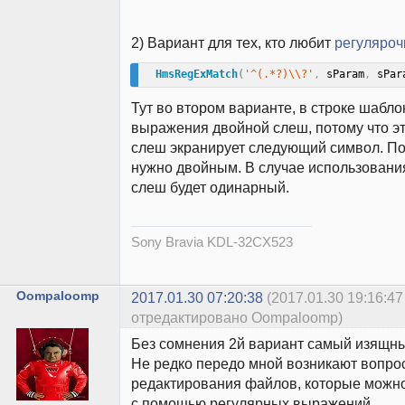
2) Вариант для тех, кто любит
регуляроч
HmsRegExMatch
(
'^(.*?)\\?'
,
 sParam
,
 sPar
Тут во втором варианте, в строке шабло
выражения двойной слеш, потому что эт
слеш экранирует следующий символ. По
нужно двойным. В случае использования 
слеш будет одинарный.
Sony Bravia KDL-32CX523
Oompaloomp
2017.01.30 07:20:38
(2017.01.30 19:16:47
отредактировано Oompaloomp)
Без сомнения 2й вариант самый изящны
Не редко передо мной возникают вопро
редактирования файлов, которые можн
с помощью регулярных выражений.