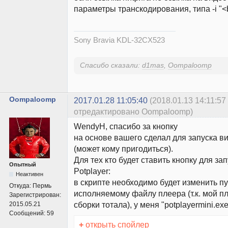
параметры транскодирования, типа -i "<b
Sony Bravia KDL-32CX523
Спасибо сказали:
d1mas
,
Oompaloomp
Oompaloomp
2017.01.28 11:05:40
(2018.01.13 14:11:57
отредактировано Oompaloomp)
WendyH, спасибо за кнопку
на основе вашего сделал для запуска ви
(может кому пригодиться).
Для тех кто будет ставить кнопку для за
Опытный
Potplayer:
Неактивен
в скрипте необходимо будет изменить пу
Откуда:
Пермь
исполняемому файлу плеера (т.к. мой пл
Зарегистрирован:
сборки тотала), у меня "potplayermini.exe
2015.05.21
Сообщений:
59
+
открыть спойлер