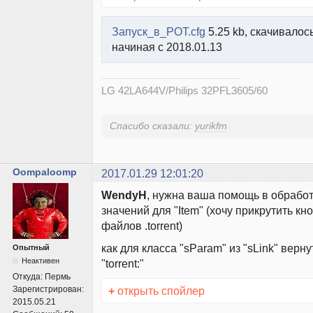
Запуск_в_POT.cfg
5.25 kb, скачивалось
начиная с 2018.01.13
LG 42LA644V/Philips 32PFL3605/60
Спасибо сказали:
yurikfm
Oompaloomp
2017.01.29 12:01:20
WendyH
, нужна ваша помощь в обрабо
значений для "Item" (хочу прикрутить кн
файлов .torrent)
как для класса "sParam" из "sLink" верну
Опытный
Неактивен
"torrent:"
Откуда:
Пермь
+
открыть спойлер
Зарегистрирован:
2015.05.21