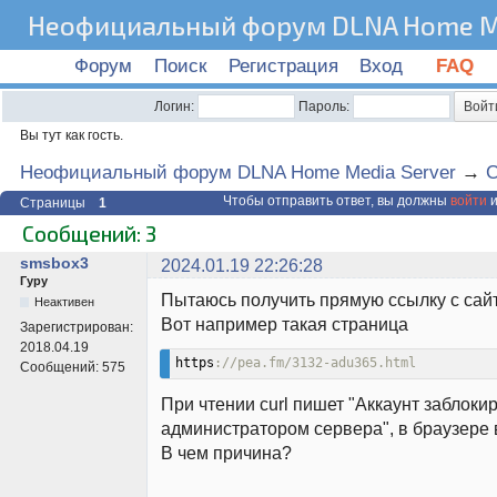
Неофициальный форум DLNA Home Me
Форум
Поиск
Регистрация
Вход
FAQ
Логин:
Пароль:
Вы тут как гость.
Неофициальный форум DLNA Home Media Server
→
C
Чтобы отправить ответ, вы должны
войти
и
Страницы
1
Сообщений: 3
smsbox3
2024.01.19 22:26:28
Гуру
Пытаюсь получить прямую ссылку с сай
Неактивен
Вот например такая страница
Зарегистрирован:
2018.04.19
https
://pea.fm/3132-adu365.html
Сообщений:
575
При чтении curl пишет "Аккаунт заблоки
администратором сервера", в браузере в
В чем причина?