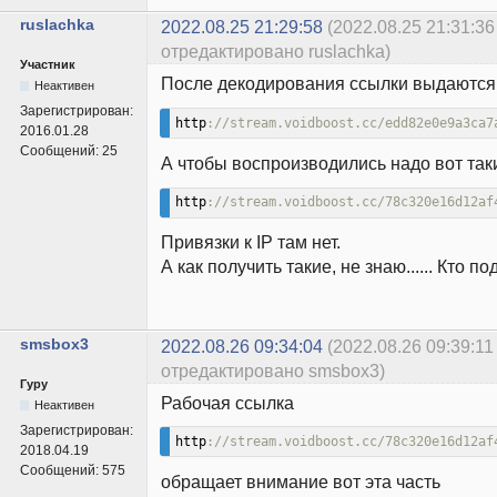
ruslachka
2022.08.25 21:29:58
(2022.08.25 21:31:36
отредактировано ruslachka)
Участник
После декодирования ссылки выдаются 
Неактивен
Зарегистрирован:
http
://stream.voidboost.cc/edd82e0e9a3ca7
2016.01.28
Сообщений:
25
А чтобы воспроизводились надо вот так
http
://stream.voidboost.cc/78c320e16d12af
Привязки к IP там нет.
А как получить такие, не знаю...... Кто п
smsbox3
2022.08.26 09:34:04
(2022.08.26 09:39:11
отредактировано smsbox3)
Гуру
Рабочая ссылка
Неактивен
Зарегистрирован:
http
://stream.voidboost.cc/78c320e16d12af
2018.04.19
Сообщений:
575
обращает внимание вот эта часть