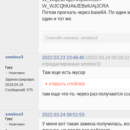
\/\/_\/\/JCQhIUAkJEBeIUAjJCRA
Потом прогнать через base64. По идеи 
один и тот же.
Спасибо сказали:
smsbox3
smsbox3
2022.03.23 23:46:40
(2022.03.24 00:16:12
отредактировано smsbox3)
Гуру
Там еще есть мусор
Неактивен
Зарегистрирован:
+
открыть спойлер
2018.04.19
Сообщений:
575
там еще что-то, через раз получается сс
smsbox3
2022.03.24 09:51:53
Гуру
У меня вот такая замена получилась, во
Неактивен
лишнее, но вроде все работает