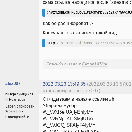
сама ссылка находится после "streams":
#hWzM2MHBdaHR0cDovL3N0cmVhbS52b2lkYm9vc3Q
Как ее расшифровать?
Конечная ссылка имеет такой вид
http
://stream.voidboost.cc/5/1/6/8/7/8/ec
Спасибо сказали:
Dimon1978pl
alex007
2022.03.23 13:49:35
(2022.03.23 13:57:01
отредактировано alex007)
Интересующийся
Откидываем в начале ссылки #h
Неактивен
Убираем мусор
Зарегистрирован:
\/\/_\/\/Xl5eIUAjIyEhIyM=
2020.09.23
Сообщений:
6
\/\/_\/\/IyMjI14hISMjIUBA
\/\/_\/\/JCQjISFAIyFAIyM=
\/\/_\/\/QEBAQEAhIyMhXl5e=