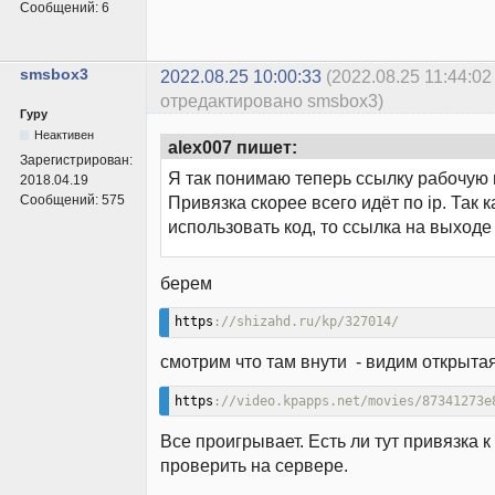
Сообщений:
6
smsbox3
2022.08.25 10:00:33
(2022.08.25 11:44:02
отредактировано smsbox3)
Гуру
Неактивен
alex007 пишет:
Зарегистрирован:
Я так понимаю теперь ссылку рабочую 
2018.04.19
Сообщений:
575
Привязка скорее всего идёт по ip. Так к
использовать код, то ссылка на выходе
берем
https
://shizahd.ru/kp/327014/
смотрим что там внути - видим открыта
https
://video.kpapps.net/movies/87341273e
Все проигрывает. Есть ли тут привязка к 
проверить на сервере.