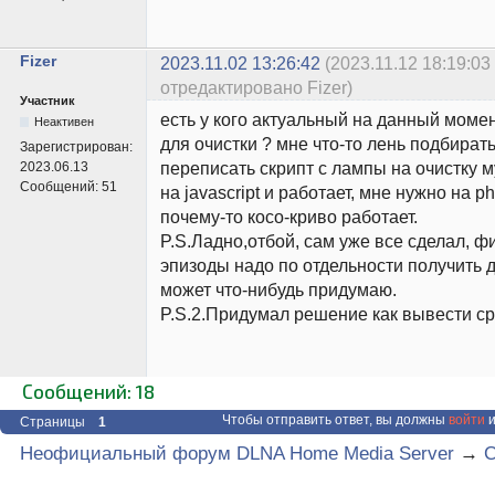
Fizer
2023.11.02 13:26:42
(2023.11.12 18:19:03
отредактировано Fizer)
Участник
есть у кого актуальный на данный моме
Неактивен
для очистки ? мне что-то лень подбират
Зарегистрирован:
переписать скрипт с лампы на очистку м
2023.06.13
Сообщений:
51
на javascript и работает, мне нужно на p
почему-то косо-криво работает.
P.S.Ладно,отбой, сам уже все сделал, ф
эпизоды надо по отдельности получить 
может что-нибудь придумаю.
P.S.2.Придумал решение как вывести ср
Сообщений: 18
Чтобы отправить ответ, вы должны
войти
и
Страницы
1
Неофициальный форум DLNA Home Media Server
→
C