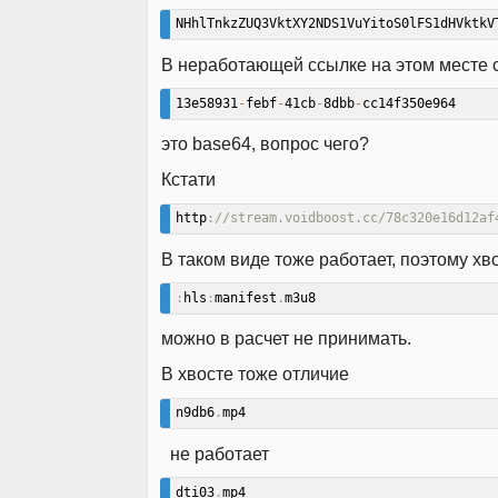
NHhlTnkzZUQ3VktXY2NDS1VuYitoS0lFS1dHVktkV
В неработающей ссылке на этом месте 
13e58931
-
febf
-
41cb
-
8dbb
-
cc14f350e964
это base64, вопрос чего?
Кстати
http
://stream.voidboost.cc/78c320e16d12af
В таком виде тоже работает, поэтому хв
:
hls
:
manifest
.
m3u8
можно в расчет не принимать.
В хвосте тоже отличие
n9db6
.
mp4
не работает
dti03
.
mp4