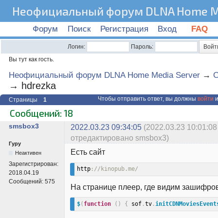
Неофициальный форум DLNA Home Me
Форум
Поиск
Регистрация
Вход
FAQ
Логин:
Пароль:
Вы тут как гость.
Неофициальный форум DLNA Home Media Server
→
C
→
hdrezka
Чтобы отправить ответ, вы должны
войти
и
Страницы
1
Сообщений: 18
smsbox3
2022.03.23 09:34:05
(2022.03.23 10:01:08
отредактировано smsbox3)
Гуру
Есть сайт
Неактивен
Зарегистрирован:
http
://kinopub.me/
2018.04.19
Сообщений:
575
На странице плеер, где видим зашифро
$
(
function
(
)
{
 sof
.
tv
.
initCDNMoviesEvent