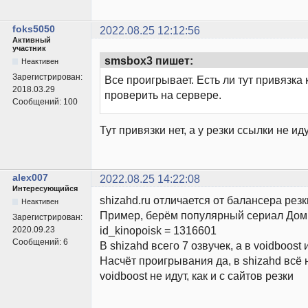
foks5050
2022.08.25 12:12:56
Активный
участник
smsbox3 пишет:
Неактивен
Зарегистрирован:
Все проигрывает. Есть ли тут привязка к
2018.03.29
проверить на сервере.
Сообщений:
100
Тут привязки нет, а у резки ссылки не ид
alex007
2022.08.25 14:22:08
Интересующийся
shizahd.ru отличается от балансера резки
Неактивен
Пример, берём популярный сериал Дом
Зарегистрирован:
id_kinopoisk = 1316601
2020.09.23
Сообщений:
6
В shizahd всего 7 озвучек, а в voidboost 
Насчёт проигрывания да, в shizahd всё 
voidboost не идут, как и с сайтов резки