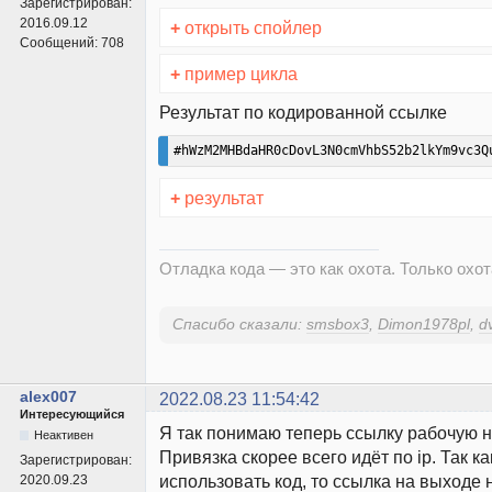
Зарегистрирован:
2016.09.12
+
открыть спойлер
Сообщений:
708
+
пример цикла
Результат по кодированной ссылке
#hWzM2MHBdaHR0cDovL3N0cmVhbS52b2lkYm9vc3Q
+
результат
Отладка кода — это как охота. Только охота
Спасибо сказали:
smsbox3
,
Dimon1978pl
,
d
alex007
2022.08.23 11:54:42
Интересующийся
Я так понимаю теперь ссылку рабочую н
Неактивен
Привязка скорее всего идёт по ip. Так ка
Зарегистрирован:
использовать код, то ссылка на выходе 
2020.09.23