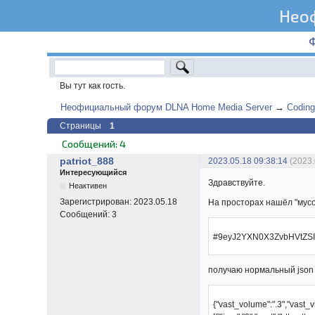
Нео
Вы тут как гость.
Неофициальный форум DLNA Home Media Server
→
Coding
Страницы
1
Сообщений: 4
patriot_888
2023.05.18 09:38:14
(2023.
Интересующийся
Здравствуйте.
Неактивен
Зарегистрирован:
2023.05.18
На просторах нашёл "мусор
Сообщений:
3
#9eyJ2YXN0X3ZvbHVtZSI
получаю нормальный json 
{"vast_volume":".3","vast_vis