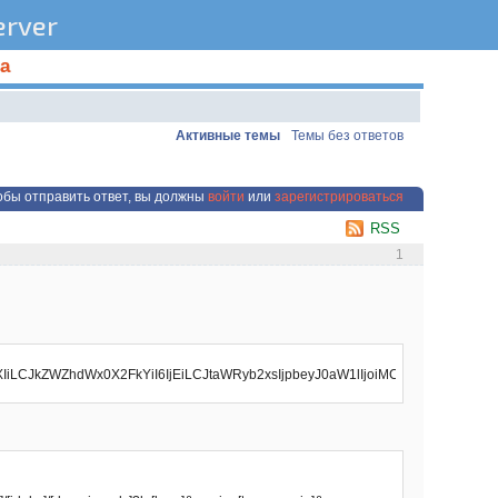
rver
а
Активные темы
Темы без ответов
обы отправить ответ, вы должны
войти
или
зарегистрироваться
RSS
1
bGF5ZXIiLCJkZWZhdWx0X2FkYiI6IjEiLCJtaWRyb2xsIjpbeyJ0aW1lIjoiMCIsI