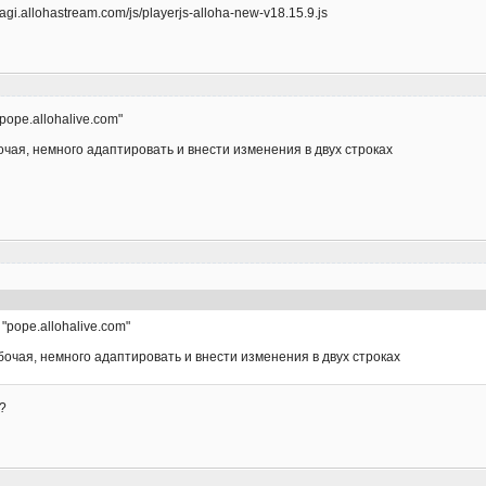
gi.allohastream.com/js/playerjs-alloha-new-v18.15.9.js
ope.allohalive.com"
очая, немного адаптировать и внести изменения в двух строках
pope.allohalive.com"
бочая, немного адаптировать и внести изменения в двух строках
?