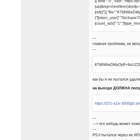
[{"time":"0","vast":"https:
[up]&rep=(rereferer)&refp=
[refp]"}],"file":"#7Ml
{"[token_user]":"5bcbaee70
[count_ads]":"1","[type_mov
---
главная проблема, не могу
---
#7MlWlwDMyOyR+IIuUZ2D
как бы я не пытался удал
на выходе ДОЛЖНА полу
https://251-a1e-3000g0.st
---
---> кто нибудь может по
---
PS:// пытался через их AP