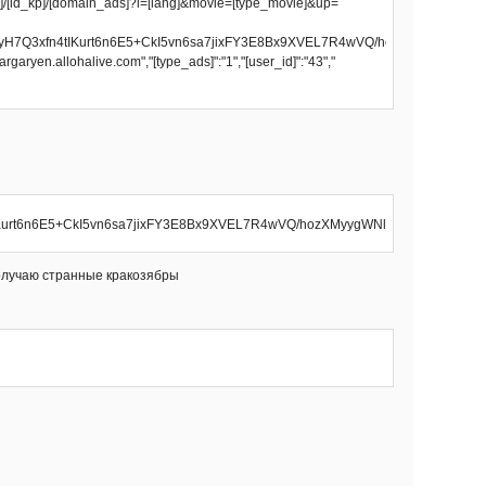
_info]/[id_kp]/[domain_ads]?l=[lang]&movie=[type_movie]&up=
EeSdyH7Q3xfn4tIKurt6n6E5+CkI5vn6sa7jixFY3E8Bx9XVEL7R4wVQ/hozXMyygWNlXe
garyen.allohalive.com","[type_ads]":"1","[user_id]":"43","
urt6n6E5+CkI5vn6sa7jixFY3E8Bx9XVEL7R4wVQ/hozXMyygWNlXeThp7+3/CgolIt
получаю странные кракозябры