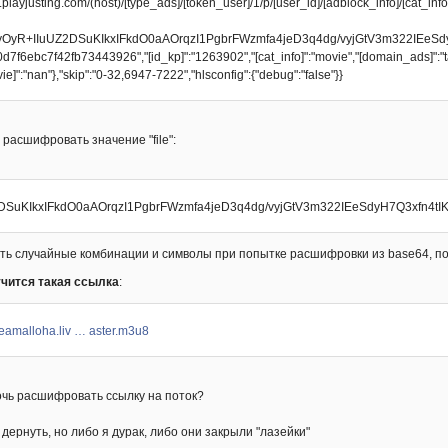
//pc.playjusting.com/(host)/[type_ads]/[token_user]/1/p/[user_id]/[adblock_info]/[cat
WlwDMyOyR+IIuUZ2DSuKIkxIFkdO0aAOrqzI1PgbrFWzmfa4jeD3q4dg/vyjGtV3m322I
d7f6ebc7f42fb73443926","[id_kp]":"1263902","[cat_info]":"movie","[domain_ads]":"tar
ie]":"nan"},"skip":"0-32,6947-7222","hlsconfig":{"debug":"false"}}
 расшифровать значение "file":
SuKIkxIFkdO0aAOrqzI1PgbrFWzmfa4jeD3q4dg/vyjGtV3m322IEeSdyH7Q3xfn4tIK
ять случайные комбинации и символы при попытке расшифровки из base64, 
чится такая ссылка
:
reamalloha.liv … aster.m3u8
мочь расшифровать ссылку на поток?
I дернуть, но либо я дурак, либо они закрыли "лазейки"