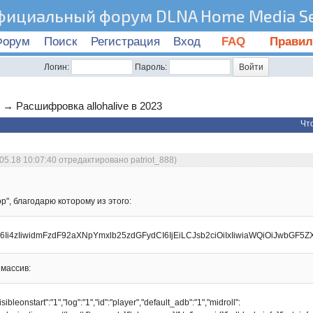
фициальный форум DLNA Home Media Se
Форум
Поиск
Регистрация
Вход
FAQ
Правил
Логин:
Пароль:
→
Расшифровка allohalive в 2023
Чт
05.18 10:07:40 отредактировано patriot_888)
", благодарю которому из этого:
6Ii4zIiwidmFzdF92aXNpYmxlb25zdGFydCI6IjEiLCJsb2ciOiIxIiwiaWQiOiJw
массив:
ibleonstart":"1","log":"1","id":"player","default_adb":"1","midroll":