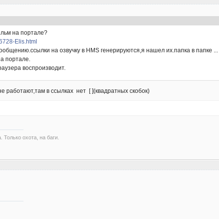
ильм на портале?
26728-Elis.html
бщению.ссылки на озвучку в HMS генерируются,я нашел их.папка в папке ...
на портале.
браузера воспроизводит.
е работают,там в ссылках нет [ ](квадратных скобок)
. Только охота, на баги.