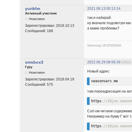
yurikfm
2021.06.13 00:13:14
Активный участник
так и набирай.
Неактивен
ну вначале подсмотри как
Зарегистрирован:
2019.10.13
а какие проблемы?
Сообщений:
168
Samsung UE32N5300A
smsbox3
2022.06.29 08:56:39
(2022
Гуру
Новый адрес
Неактивен
Зарегистрирован:
2018.04.19
seasonvars
.
me
Сообщений:
575
там переадресация на ак
https
://28jun.seaso
Curl-ом читаем содержимо
Например на букву Г вот 
https
://28jun.seaso