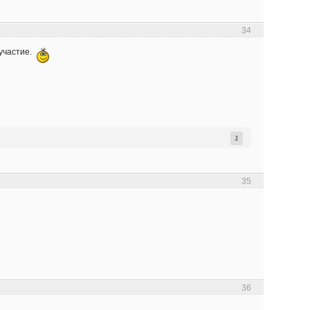
34
 участие.
1
35
36