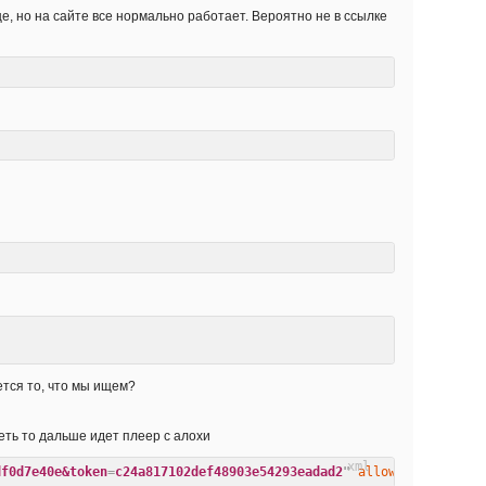
ице, но на сайте все нормально работает. Вероятно не в ссылке
ается то, что мы ищем?
реть то дальше идет плеер с алохи
df0d7e40e&token
=
c24a817102def48903e54293eadad2
"
allow
=
"
autoplay
"