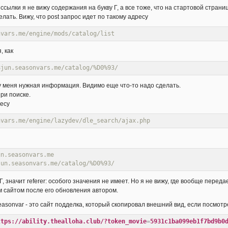
 ссылки я не вижу содержания на букву Г, а все тоже, что на стартовой стран
делать. Вижу, что post запрос идет по такому адресу
nvars.me/engine/mods/catalog/list
, как
8jun.seasonvars.me/catalog/%D0%93/
я у меня нужная информация. Видимо еще что-то надо сделать.
ри поиске.
ресу
nvars.me/engine/lazydev/dle_search/ajax.php
un.seasonvars.me
jun.seasonvars.me/catalog/%D0%93/
 Г, значит referer: особого значения не имеет. Но я не вижу, где вообще перед
м сайтом после его обновления автором.
 seasonvar - это сайт подделка, который скопировал внешний вид, если посмот
ttps://ability.thealloha.club/?token_movie
=
5931c1ba099eb1f7bd9b0