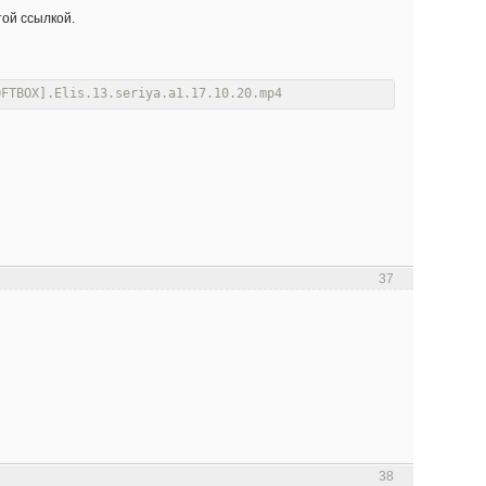
той ссылкой.
OFTBOX].Elis.13.seriya.a1.17.10.20.mp4
37
38