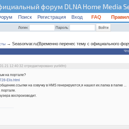
фициальный форум DLNA Home Media Se
Форум
Поиск
Регистрация
Вход
FAQ
Правил
Логин:
Пароль:
→
Seasonvar.ru(Временно перенес тему с официального фор
сты
Чт
01.21 12:40:32 отредактировано yurikfm)
льм на портале?
6728-Elis.html
щению.ссылки на озвучку в HMS генерируются,я нашел их.папка в папке ...
а портале.
аузера воспроизводит.