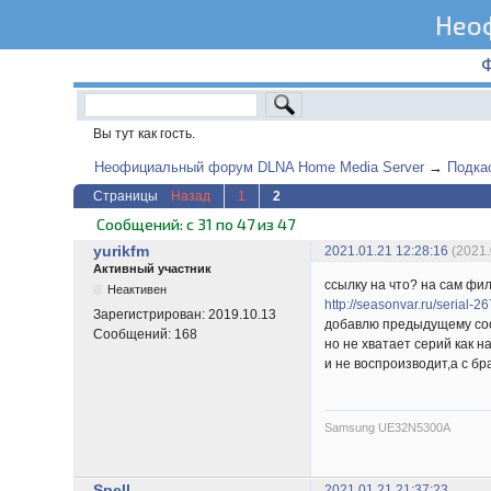
Нео
Вы тут как гость.
Неофициальный форум DLNA Home Media Server
→
Подка
Страницы
Назад
1
2
Сообщений: с 31 по 47 из 47
yurikfm
2021.01.21 12:28:16
(2021.
Активный участник
ссылку на что? на сам фи
Неактивен
http://seasonvar.ru/serial-2
Зарегистрирован:
2019.10.13
добавлю предыдущему сооб
Сообщений:
168
но не хватает серий как н
и не воспроизводит,а с бр
Samsung UE32N5300A
Spell
2021.01.21 21:37:23