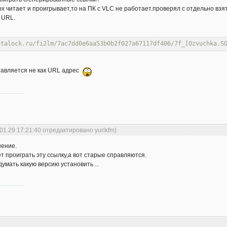
ox читает и проигрывает,то на ПК с VLC не работает.проверял с отдельно взя
 URL.
atalock.ru/fi2lm/7ac7dd0e6aa53b0b2f027a67117df406/7f_[Ozvuchka.S
ставляется не как URL адрес
01.29 17:21:40 отредактировано yurikfm)
шение.
т проиграть эту ссылку,а вот старые справляются.
умать какую версию установить ...