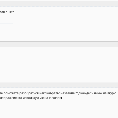
зан с ТВ?
Не поможете разобраться нак "набрать" название "однажды" - никак не вкурю.
леера/клиента использую vlc на localhost.