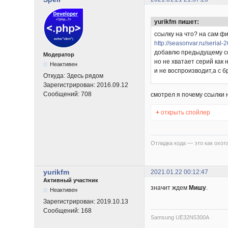
yurikfm пишет:
ссылку на что? на сам ф
http://seasonvar.ru/serial-
добавлю предыдущему соо
Модератор
но не хватает серий как 
Неактивен
и не воспроизводит,а с 
Откуда:
Здесь рядом
Зарегистрирован:
2016.09.12
Сообщений:
708
смотрел я почему ссылки н
+
открыть спойлер
Отладка кода — это как охота
yurikfm
2021.01.22 00:12:47
Активный участник
значит ждем
Мишу
.
Неактивен
Зарегистрирован:
2019.10.13
Сообщений:
168
Samsung UE32N5300A