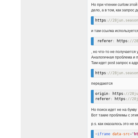
Но при чтении curlом этой
дело, а в том, как запрос 
https
://28jun.seaso
и там ссылка используется
 referer
:
 https
://2
, но что-то не получаетс
Аналогичная проблема и п
Там идет post запрос к ад
https
://28jun.seaso
передаются
origin
:
 https
://28j
referer
:
 https
://28
Но поиск идет не на букву
Вот такие проблемы с эти
p.s. как оказалось это не
<
iframe
data-src
=
"
h