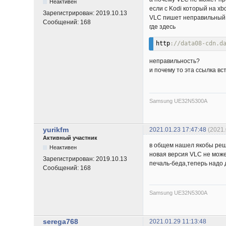
Неактивен
если с Kodi который на xb
Зарегистрирован:
2019.10.13
VLC пишет неправильный
Сообщений:
168
где здесь
http
://data08-cdn.d
неправильность?
и почему то эта ссылка в
Samsung UE32N5300A
yurikfm
2021.01.23 17:47:48
(2021.
Активный участник
в общем нашел якобы ре
Неактивен
новая версия VLC не може
Зарегистрирован:
2019.10.13
печаль-беда,теперь надо д
Сообщений:
168
Samsung UE32N5300A
serega768
2021.01.29 11:13:48