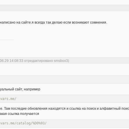
 написано на сайте.я всегда так делаю если возникают сомнения.
.06.29 14:08:33 отредактировано smsbox3)
туальный сайт, например
nvars.me/
е. Там последие обновления находятся и ссылка на поиск и алфавитный поис
такая ссылка получается
nvars.me/catalog/%D0%93/