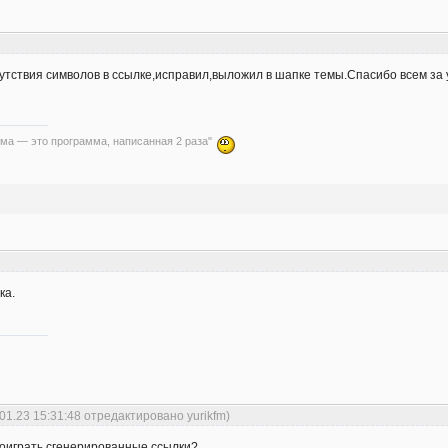
утствия символов в ссылке,исправил,выложил в шапке темы.Спасибо всем за
ма — это программа, написанная 2 раза"
ка.
01.23 15:31:48 отредактировано yurikfm)
роиграть сгенерированные ссылки?