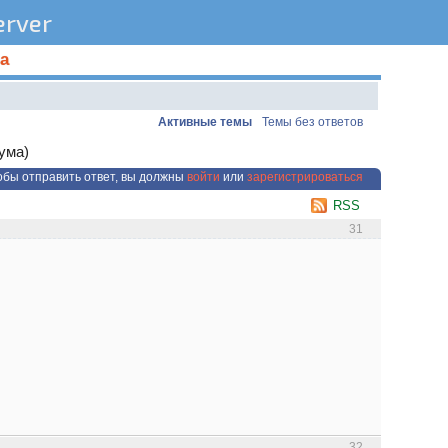
rver
а
Активные темы
Темы без ответов
ума)
обы отправить ответ, вы должны
войти
или
зарегистрироваться
RSS
31
32