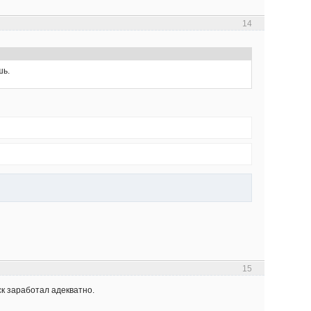
14
шь.
15
ск заработал адекватно.