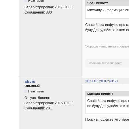
Неактивен
Spell пишет:
Зарегистрирован:
2017.01.03
Михаилу информацию ски
Сообщений:
880
Спасибо за инфу,но про с
буду.Для удобства в нем е
"Хорошо написанная програм
Спасибо сказали:
abvis
abvis
2021.01.20 07:48:53
Опытный
Неактивен
михаил пишет:
Откуда:
Донецк
Спасибо за инфу,но про 
Зарегистрирован:
2015.10.03
не буду.Для удобства в н
Сообщений:
201
Поиск в подкасте, что мер