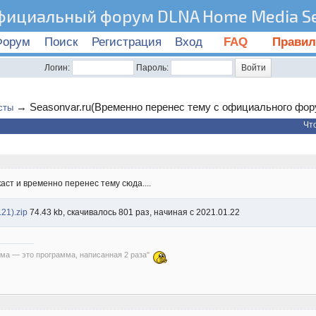
фициальный форум DLNA Home Media Se
Форум
Поиск
Регистрация
Вход
FAQ
Правил
Логин:
Пароль:
→
Seasonvar.ru(Временно перенес тему с официального фор
сты
Чт
аст и временно перенес тему сюда....
21).zip
74.43 kb, скачивалось 801 раз, начиная с 2021.01.22
ма — это программа, написанная 2 раза"