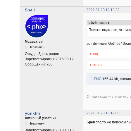
Spell
2021.01.20 12:13:32
abvis пишет:
Поиск в подкасте, что ме
Модератор
вот функция GetTitle4Sear
Неактивен
+
код
Откуда:
Здесь рядом
Зарегистрирован:
2016.09.12
Сообщений:
708
+
скрин
1.PNG
166.44 kb, скачив
Отладка кода — это как охота
yurikfm
2021.01.20 16:12:00
Активный участник
Spell
спс,то же поиском пы
Неактивен
Зарегистрирован:
2019.10.13