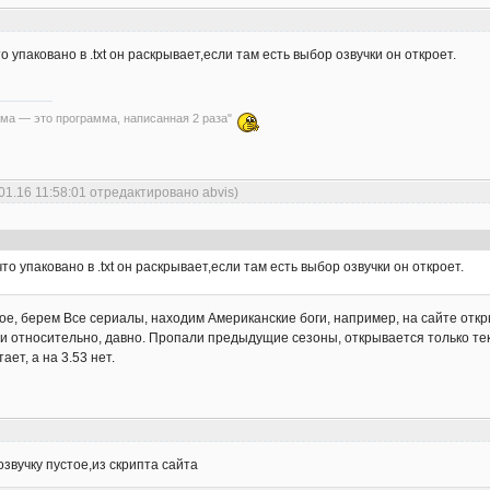
 упаковано в .txt он раскрывает,если там есть выбор озвучки он откроет.
ма — это программа, написанная 2 раза"
01.16 11:58:01 отредактировано abvis)
о упаковано в .txt он раскрывает,если там есть выбор озвучки он откроет.
ое, берем Все сериалы, находим Американские боги, например, на сайте открыв
, и относительно, давно. Пропали предыдущие сезоны, открывается только те
ает, а на 3.53 нет.
звучку пустое,из скрипта сайта