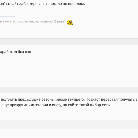
pn' т.к.сайт заблокирован,а зеркало не попалось.
ма — это программа, написанная 2 раза"
аработал без впн.
 получать предыдущие сезоны, кроме текущего. Подкаст перестал получать ва
и еще прикрутить категории и инфу, на сайте такой выбор есть.