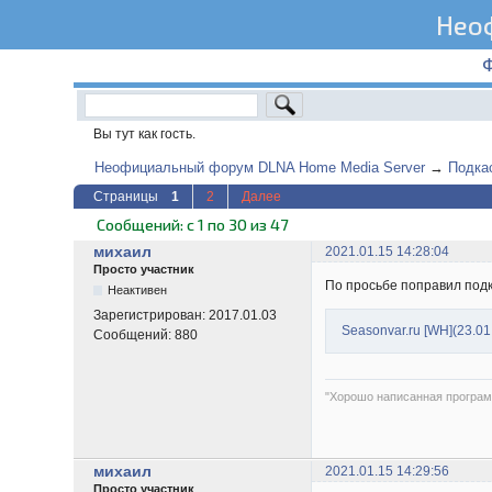
Нео
Вы тут как гость.
Неофициальный форум DLNA Home Media Server
→
Подка
Страницы
1
2
Далее
Сообщений: с 1 по 30 из 47
михаил
2021.01.15 14:28:04
Просто участник
По просьбе поправил подк
Неактивен
Зарегистрирован:
2017.01.03
Seasonvar.ru [WH](23.01.
Сообщений:
880
"Хорошо написанная програм
михаил
2021.01.15 14:29:56
Просто участник