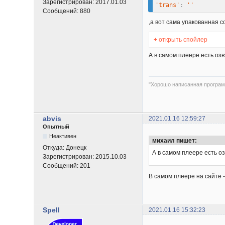
Зарегистрирован:
2017.01.03
'trans'
:
''
Сообщений:
880
,а вот сама упакованная с
+
открыть спойлер
А в самом плеере есть оз
"Хорошо написанная програм
abvis
2021.01.16 12:59:27
Опытный
Неактивен
михаил пишет:
Откуда:
Донецк
А в самом плеере есть о
Зарегистрирован:
2015.10.03
Сообщений:
201
В самом плеере на сайте -
Spell
2021.01.16 15:32:23