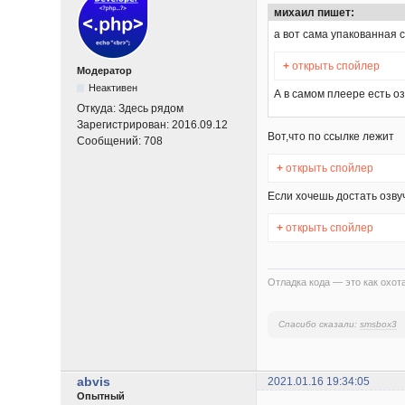
михаил пишет:
а вот сама упакованная 
+
открыть спойлер
Модератор
Неактивен
А в самом плеере есть о
Откуда:
Здесь рядом
Зарегистрирован:
2016.09.12
Вот,что по ссылке лежит
Сообщений:
708
+
открыть спойлер
Если хочешь достать озву
+
открыть спойлер
Отладка кода — это как охота
Спасибо сказали:
smsbox3
abvis
2021.01.16 19:34:05
Опытный