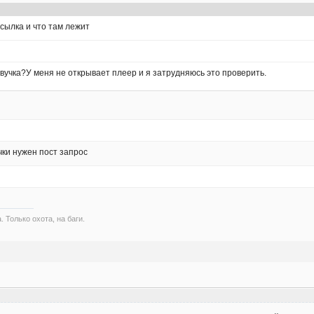
ссылка и что там лежит
звучка?У меня не открывает плеер и я затрудняюсь это проверить.
чки нужен пост запрос
. Только охота, на баги.