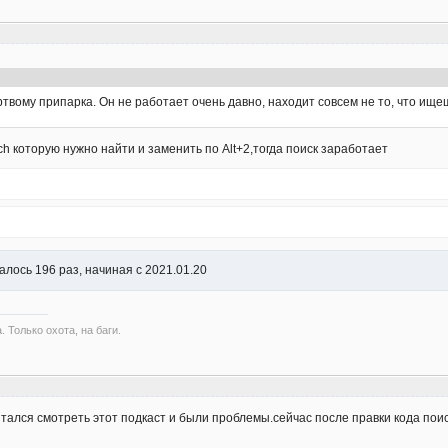
ртвому припарка. Он не работает очень давно, находит совсем не то, что ище
ch которую нужно найти и заменить по Alt+2,тогда поиск заработает
алось 196 раз, начиная с 2021.01.20
. Только охота, на баги.
тался смотреть этот подкаст и были проблемы.сейчас после правки кода пои