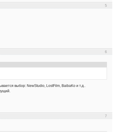
5
6
ается выбор: NewStudio, LostFilm, BaibaKo и т.д..
кущий.
7