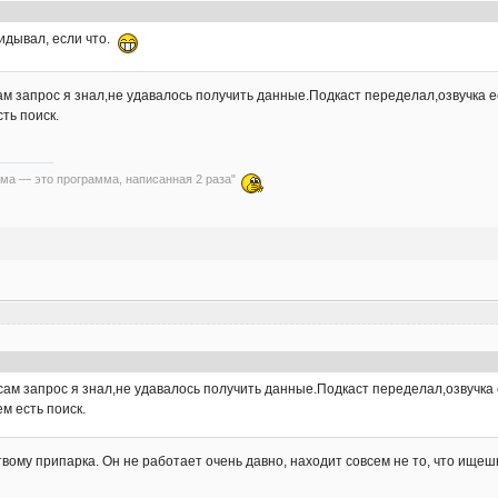
дывал, если что.
ам запрос я знал,не удавалось получить данные.Подкаст переделал,озвучка е
сть поиск.
ма — это программа, написанная 2 раза"
сам запрос я знал,не удавалось получить данные.Подкаст переделал,озвучка
ем есть поиск.
твому припарка. Он не работает очень давно, находит совсем не то, что ищеш