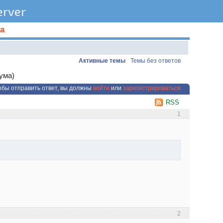
rver
а
Активные темы
Темы без ответов
ума)
обы отправить ответ, вы должны
войти
или
зарегистрироваться
RSS
1
2