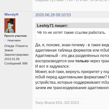
WendyH
2020.06.28 09:10:53
Leshiy71 пишет:
Чё то не хотят такие ссылки работать.
Просто участник
Неактивен
Да, я, похоже, знаю почему - в таких вид
Откуда:
Планета
адаптивная таблица форматов или m3u8
Земля
Зарегистрирован:
Адаптивный - это два разделённых поток
2015.01.09
воспроизводятся они
только
через тра
Сообщений:
888
И вот я задумался.
Может, всё-таки, вернуть приоритет у п
m3u8 перед адаптивными форматами? В
устройства, которые поддерживают m3u8
зачем им транскодирование адаптивно
Sony Bravia KDL-32CX523