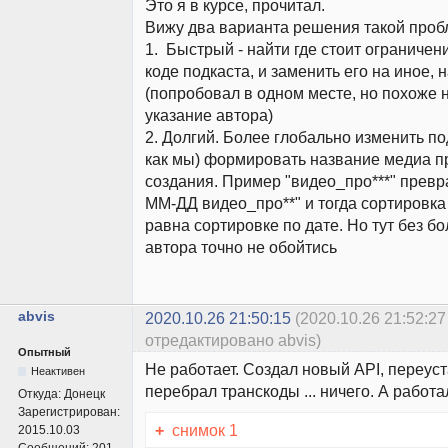
Это я в курсе, прочитал.
Вижу два варианта решения такой проб
1. Быстрый - найти где стоит ограничен
коде подкаста, и заменить его на иное,
(попробовал в одном месте, но похоже 
указание автора)
2. Долгий. Более глобально изменить по
как мы) формировать название медиа п
создания. Пример "видео_про***" превр
ММ-ДД видео_про**" и тогда сортировка
равна сортировке по дате. Но тут без 
автора точно не обойтись
abvis
2020.10.26 21:50:15
(2020.10.26 21:52:27
отредактировано abvis)
Опытный
Не работает. Создал новый API, переуст
Неактивен
перебрал транскоды ... ничего. А работа
Откуда:
Донецк
Зарегистрирован:
+
снимок 1
2015.10.03