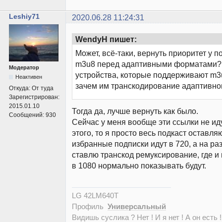
Leshiy71
2020.06.28 11:24:31
WendyH пишет:
Может, всё-таки, вернуть приоритет у 
m3u8 перед адаптивными форматами? 
Модератор
устройства, которые поддерживают m3u
Неактивен
зачем им транскодирование адаптивно
Откуда:
От туда
Зарегистрирован:
2015.01.10
Тогда да, лучше вернуть как было.
Сообщений:
930
Сейчас у меня вообще эти ссылки не идут
этого, то я просто весь подкаст оставля
избранные подписки идут в 720, а на ра
ставлю транскод ремуксирование, где и
в 1080 нормально показывать будут.
LG 42LM640T
Профиль
Универсальный
Видишь суслика ? Нет ! И я нет ! А он есть !