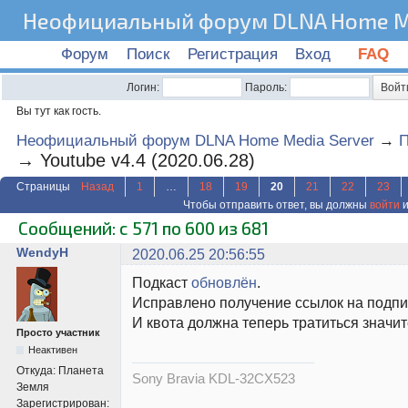
Неофициальный форум DLNA Home Me
Форум
Поиск
Регистрация
Вход
FAQ
Логин:
Пароль:
Вы тут как гость.
Неофициальный форум DLNA Home Media Server
→
П
→
Youtube v4.4 (2020.06.28)
Страницы
Назад
1
…
18
19
20
21
22
23
Чтобы отправить ответ, вы должны
войти
и
Сообщений: с 571 по 600 из 681
WendyH
2020.06.25 20:56:55
Подкаст
обновлён
.
Исправлено получение ссылок на подпи
И квота должна теперь тратиться значи
Просто участник
Неактивен
Откуда:
Планета
Sony Bravia KDL-32CX523
Земля
Зарегистрирован: