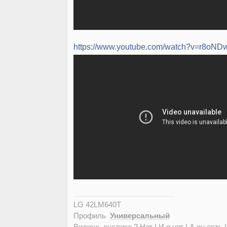
https://www.youtube.com/watch?v=r8oN
LG 42LM640T
Профиль
Универсальный
Видишь суслика ? Нет ! И я нет ! А он есть !