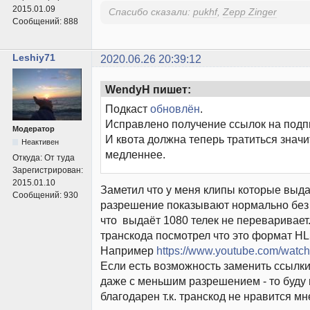
2015.01.09
Спасибо сказали:
pukhf
,
Zepp Zinger
Сообщений:
888
Leshiy71
2020.06.26 20:39:12
WendyH пишет:
Подкаст
обновлён
.
Исправлено получение ссылок на подп
Модератор
И квота должна теперь тратиться знач
Неактивен
медленнее.
Откуда:
От туда
Зарегистрирован:
2015.01.10
Заметил что у меня клипы которые выда
Сообщений:
930
разрешение показывают нормально без 
что выдаёт 1080 телек не переваривает
транскода посмотрел что это формат HL
Например
https://www.youtube.com/wat
Если есть возможность заменить ссылк
даже с меньшим разрешением - то буду
благодарен т.к. транскод не нравится мн