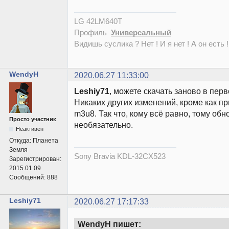
LG 42LM640T
Профиль
Универсальный
Видишь суслика ? Нет ! И я нет ! А он есть !
WendyH
2020.06.27 11:33:00
Leshiy71
, можете скачать заново в пер
Никаких других изменений, кроме как п
m3u8. Так что, кому всё равно, тому обн
Просто участник
необязательно.
Неактивен
Откуда:
Планета
Земля
Sony Bravia KDL-32CX523
Зарегистрирован:
2015.01.09
Сообщений:
888
Leshiy71
2020.06.27 17:17:33
WendyH пишет: