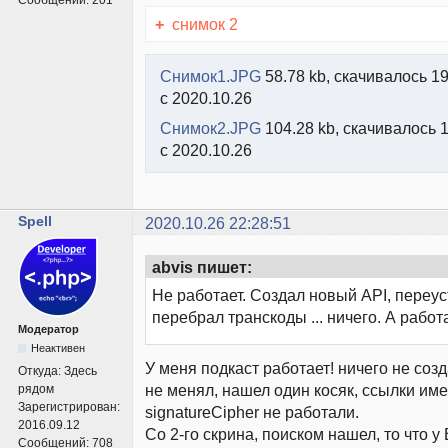
Сообщений:
201
+
снимок 2
Снимок1.JPG
58.78 kb, скачивалось 1
с 2020.10.26
Снимок2.JPG
104.28 kb, скачивалось 
с 2020.10.26
Spell
2020.10.26 22:28:51
abvis пишет:
Не работает. Создал новый API, переус
перебрал транскоды ... ничего. А работ
Модератор
Неактивен
У меня подкаст работает! ничего не соз
Откуда:
Здесь
не менял, нашел один косяк, ссылки и
рядом
Зарегистрирован:
signatureCipher не работали.
2016.09.12
Со 2-го скрина, поиском нашел, то что у 
Сообщений:
708