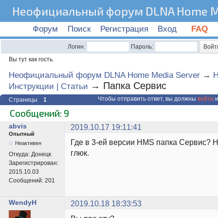
Неофициальный форум DLNA Home Me
Форум
Поиск
Регистрация
Вход
FAQ
Логин:
Пароль:
Вы тут как гость.
Неофициальный форум DLNA Home Media Server
→
→
Папка Сервис
Инструкции | Статьи
Чтобы отправить ответ, вы должны
войти
и
Страницы
1
Сообщений: 9
abvis
2019.10.17 19:11:41
Опытный
Где в 3-ей версии HMS папка Сервис? Н
Неактивен
глюк.
Откуда:
Донецк
Зарегистрирован:
2015.10.03
Сообщений:
201
WendyH
2019.10.18 18:33:53