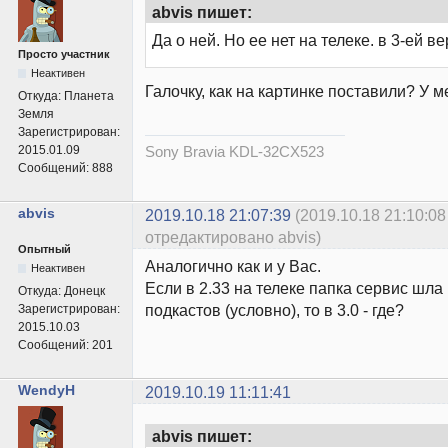
abvis пишет:
Да о ней. Но ее нет на телеке. в 3-ей ве
Просто участник
Неактивен
Галочку, как на картинке поставили? У м
Откуда:
Планета
Земля
Зарегистрирован:
2015.01.09
Sony Bravia KDL-32CX523
Сообщений:
888
abvis
2019.10.18 21:07:39
(2019.10.18 21:10:08
отредактировано abvis)
Опытный
Аналогично как и у Вас.
Неактивен
Если в 2.33 на телеке папка сервис шла
Откуда:
Донецк
подкастов (условно), то в 3.0 - где?
Зарегистрирован:
2015.10.03
Сообщений:
201
WendyH
2019.10.19 11:11:41
abvis пишет: