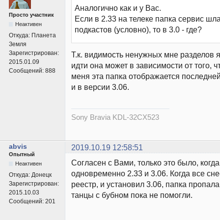
Аналогично как и у Вас.
Просто участник
Если в 2.33 на телеке папка сервис шл
Неактивен
подкастов (условно), то в 3.0 - где?
Откуда:
Планета
Земля
Зарегистрирован:
Т.к. видимость ненужных мне разделов 
2015.01.09
идти она может в зависимости от того, ч
Сообщений:
888
меня эта папка отображается последней.
и в версии 3.06.
Sony Bravia KDL-32CX523
abvis
2019.10.19 12:58:51
Опытный
Согласен с Вами, только это было, когда
Неактивен
одновременно 2.33 и 3.06. Когда все сне
Откуда:
Донецк
реестр, и установил 3.06, папка пропал
Зарегистрирован:
2015.10.03
танцы с бубном пока не помогли.
Сообщений:
201